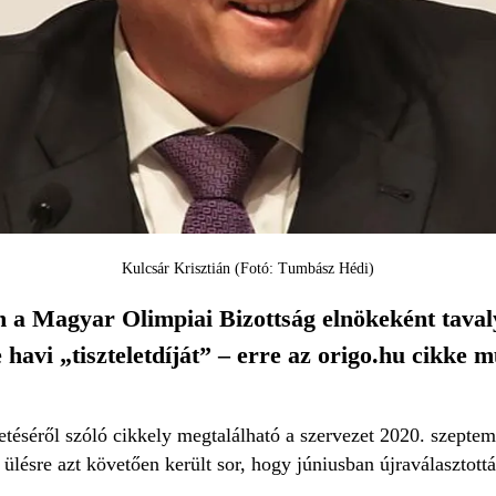
Kulcsár Krisztián (Fotó: Tumbász Hédi)
 a Magyar Olimpiai Bizottság elnökeként tavaly
e havi „tiszteletdíját” – erre az origo.hu cikke 
éséről szóló cikkely megtalálható a szervezet 2020. szeptemb
lésre azt követően került sor, hogy júniusban újraválasztottá