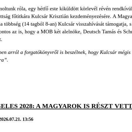
ltunk róla, egy hétfő este kiküldött körlevél révén rendkívü
tság főtitkára Kulcsár Krisztián kezdeményezésére. A Magy
 a többség (14 tagból 8-an) Kulcsár visszahívását támogatja, 
 Fontos az is, hogy a MOB két alelnöke, Deutsch Tamás és Sch
t.
en arról a forgatókönyvről is beszélnek, hogy Kulcsár mégis 
ra”.
ELES 2028: A MAGYAROK IS RÉSZT VET
2026.07.21. 13:56