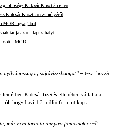
ág többsége Kulcsár Krisztián ellen
sz Kulcsár Krisztián személyéről
k a MOB tagságából
k tartja az új alapszabályt
 tartott a MOB
n nyilvánosságot, sajtóvisszhangot”
– teszi hozzá
ellentétben Kulcsár fizetés ellenében vállalta a
rról, hogy havi 1.2 millió forintot kap a
tte, már nem tartotta annyira fontosnak erről