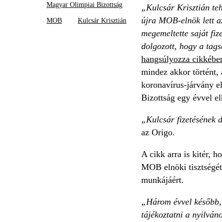
Magyar Olimpiai Bizottság
„Kulcsár Krisztián te
újra MOB-elnök lett 
MOB
Kulcsár Krisztián
megemeltette saját fi
dolgozott, hogy a tags
hangsúlyozza cikkében
mindez akkor történt, 
koronavírus-járvány e
Bizottság egy évvel el
„Kulcsár fizetésének 
az Origo.
A cikk arra is kitér, h
MOB elnöki tisztségét.
munkájáért.
„Három évvel később, a
tájékoztatni a nyilván