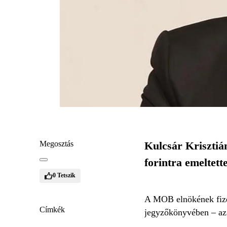
Megosztás
Kulcsár Krisztián
forintra emeltett
0
Tetszik
A MOB elnökének fizet
Címkék
jegyzőkönyvében – az ü