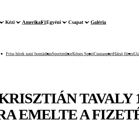
Kézi
Amerika
F1
Egyéni
Csapat
Galéria
Friss hírek napi bontásban
Sportműsor
Képes Sport
Csupasport
Hátsó füves
Utá
RISZTIÁN TAVALY 1.
RA EMELTE A FIZET