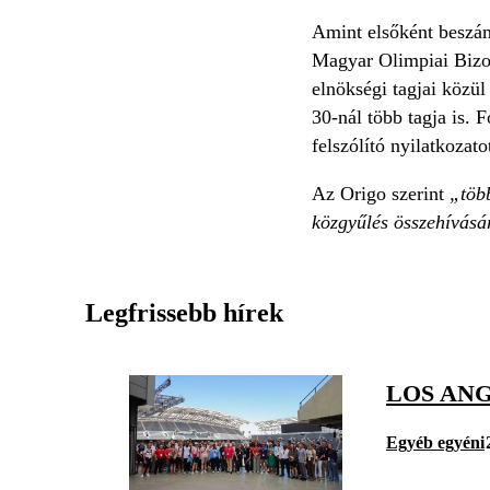
Amint elsőként beszámo
Magyar Olimpiai Bizot
elnökségi tagjai közül
30-nál több tagja is.
felszólító nyilatkozato
Az Origo szerint
„több
közgyűlés összehívásá
Legfrissebb hírek
LOS ANG
Egyéb egyéni