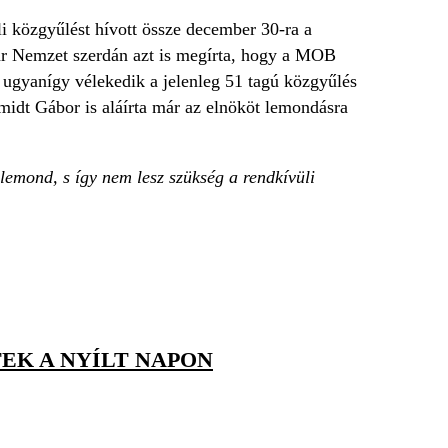
li közgyűlést hívott össze december 30-ra a
ar Nemzet szerdán azt is megírta, hogy a MOB
s ugyanígy vélekedik a jelenleg 51 tagú közgyűlés
midt Gábor is aláírta már az elnököt lemondásra
lemond, s így nem lesz szükség a rendkívüli
TEK A NYÍLT NAPON