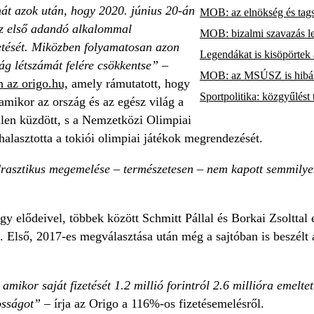
hát azok után, hogy 2020. június 20-án
MOB: az elnökség és tags
az első adandó alkalommal
MOB: bizalmi szavazás le
zetését. Miközben folyamatosan azon
Legendákat is kisöpörte
ág létszámát felére csökkentse”
–
MOB: az MSÚSZ is hibásna
 az origo.hu,
amely rámutatott, hogy
Sportpolitika: közgyűlést
amikor az ország és az egész világ a
llen küzdött, s a Nemzetközi Olimpiai
halasztotta a tokiói olimpiai játékok megrendezését.
drasztikus megemelése – természetesen – nem kapott semmilye
ogy elődeivel, többek között Schmitt Pállal és Borkai Zsolttal 
 Első, 2017-es megválasztása után még a sajtóban is beszélt a
mikor saját fizetését 1.2 millió forintról 2.6 millióra emelte
osságot”
– írja az Origo a 116%-os fizetésemelésről.