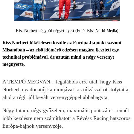
Kiss Norbert négyből négyet nyert (Fotó: Kiss Norbi Média)
Kiss Norbert tökéletesen kezdte az Európa-bajnoki szezont
Misanóban – az első időmérő edzésen magára ijesztett egy
technikai problémával, de azután mind a négy versenyt
megnyerte.
A TEMPÓ MEGVAN – legalábbis erre utal, hogy Kiss
Norbert a vadonatúj kamionjával kis túlzással ott folytatta,
ahol a régi, jól bevált versenygéppel abbahagyta.
Négy futam, négy győzelem, maximális pontszám – ennél
jobb kezdésre nem számíthatott a Révész Racing hatszoros
Európa-bajnok versenyzője.