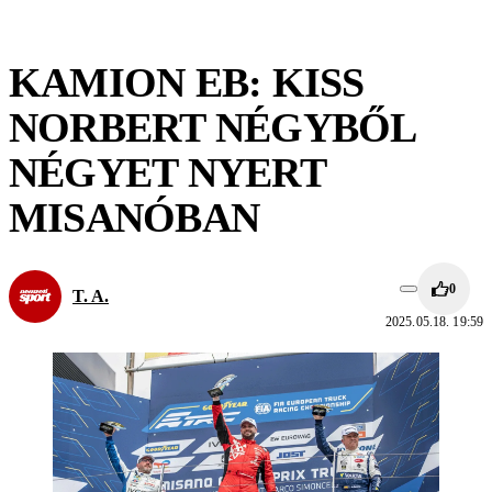
KAMION EB: KISS
NORBERT NÉGYBŐL
NÉGYET NYERT
MISANÓBAN
0
T. A.
2025.05.18. 19:59