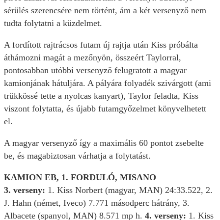
sérülés szerencsére nem történt, ám a két versenyző nem
tudta folytatni a küzdelmet.
A fordított rajtrácsos futam új rajtja után Kiss próbálta
áthámozni magát a mezőnyön, összeért Taylorral,
pontosabban utóbbi versenyző felugratott a magyar
kamionjának hátuljára. A pályára folyadék szivárgott (ami
trükkössé tette a nyolcas kanyart), Taylor feladta, Kiss
viszont folytatta, és újabb futamgyőzelmet könyvelhetett
el.
A magyar versenyző így a maximális 60 pontot zsebelte
be, és magabiztosan várhatja a folytatást.
KAMION EB, 1. FORDULÓ, MISANO
3. verseny:
1. Kiss Norbert (magyar, MAN) 24:33.522, 2.
J. Hahn (német, Iveco) 7.771 másodperc hátrány, 3.
Albacete (spanyol, MAN) 8.571 mp h.
4. verseny:
1. Kiss