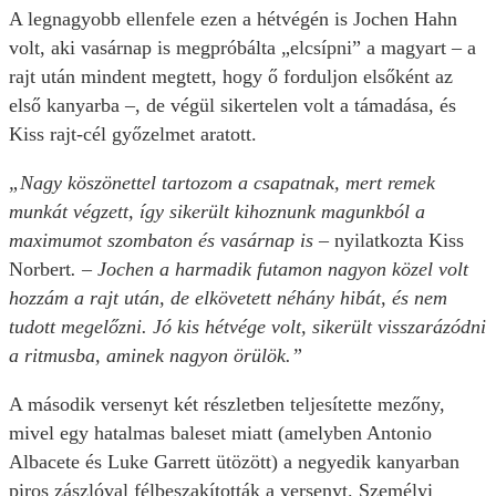
A legnagyobb ellenfele ezen a hétvégén is Jochen Hahn
volt, aki vasárnap is megpróbálta „elcsípni” a magyart – a
rajt után mindent megtett, hogy ő forduljon elsőként az
első kanyarba –, de végül sikertelen volt a támadása, és
Kiss rajt-cél győzelmet aratott.
„Nagy köszönettel tartozom a csapatnak, mert remek
munkát végzett, így sikerült kihoznunk magunkból a
maximumot szombaton és vasárnap is –
nyilatkozta Kiss
Norbert
. – Jochen a harmadik futamon nagyon közel volt
hozzám a rajt után, de elkövetett néhány hibát, és nem
tudott megelőzni. Jó kis hétvége volt, sikerült visszarázódni
a ritmusba, aminek nagyon örülök.”
A második versenyt két részletben teljesítette mezőny,
mivel egy hatalmas baleset miatt (amelyben Antonio
Albacete és Luke Garrett ütözött) a negyedik kanyarban
piros zászlóval félbeszakították a versenyt. Személyi