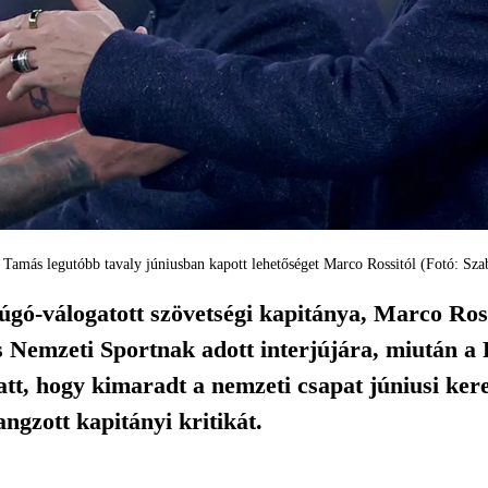
 Tamás legutóbb tavaly júniusban kapott lehetőséget Marco Rossitól (Fotó: Sz
gó-válogatott szövetségi kapitánya, Marco Ros
 Nemzeti Sportnak adott interjújára, miután a
tt, hogy kimaradt a nemzeti csapat júniusi kere
ngzott kapitányi kritikát.