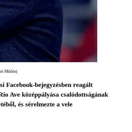
abó Miklós)
si Facebook-bejegyzésben reagált
 Rio Ave középpályása csalódottságának
téből, és sérelmezte a vele