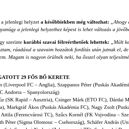
 a jelenlegi helyzet
a későbbiekben még változhat:
„Ahogy a
ugyanúgy a jelenlegi helyzethez képest is lehet változás a jövő
ogy szerinte
korábbi szavai félreérthetőek lehettek:
„Múlt ke
aztam, ráadásul a szavaim hozzátok fordítás után jutnak el, 
essem. Magam is nagyon örülnék neki, ha ősszel olyan teljesít
ATOTT 29 FŐS BŐ KERETE
 (Liverpool FC – Anglia), Szappanos Péter (Puskás Akadémi
FC Andorra – Spanyolország)
z (SK Rapid – Ausztria), Csinger Márk (ETO FC), Dárdai M
ia), Markgráf Ákos (Puskás Akadémia FC), Nagy Zsolt (Pusk
Attila (Ferencvárosi TC), Szűcs Kornél (FK Vojvodina – Sze
h Péter (Sigma Olomouc – Csehország), Schäfer András (Uni