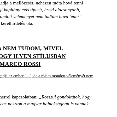
gadja a mellőzését, nehezen tudta hová tenni
i kapitány más típusú, értsd alacsonyabb,
mondott véleményét nem tudtam hová tenni”
–
kerethirdetés óta.
: NEM TUDOM, MIVEL
OGY ILYEN STÍLUSBAN
MARCO ROSSI
gadja az ember (…), de a rólam mondott véleményét nem
herrel kapcsolatban:
„Rosszul gondoltátok, hogy
olcas poszton a magyar bajnokságban is vannak