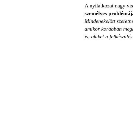
A nyilatkozat nagy vis
személyes problémája
Mindenekelőtt szeretn
amikor korábban meghív
is, akiket a felkészül