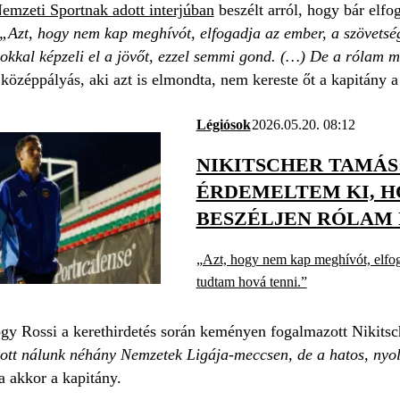
emzeti Sportnak adott interjúban
beszélt arról, hogy bár elfo
„Azt, hogy nem kap meghívót, elfogadja az ember, a szövetség
kkal képzeli el a jövőt, ezzel semmi gond. (…) De a rólam 
középpályás, aki azt is elmondta, nem kereste őt a kapitány a 
Légiósok
2026.05.20. 08:12
NIKITSCHER TAMÁS
ÉRDEMELTEM KI, H
BESZÉLJEN RÓLAM 
„Azt, hogy nem kap meghívót, elfo
tudtam hová tenni.”
gy Rossi a kerethirdetés során keményen fogalmazott Nikitsc
zott nálunk néhány Nemzetek Ligája-meccsen, de a hatos, ny
 akkor a kapitány.