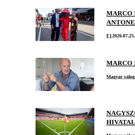
MARCO 
ANTONE
F1
2026.07.25.
MARCO 
Magyar válog
NAGYSZ
HIVATA