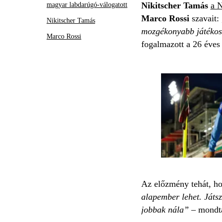
Nikitscher Tamás
a N
magyar labdarúgó-válogatott
Marco Rossi
szavait:
Nikitscher Tamás
mozgékonyabb játékoso
Marco Rossi
fogalmazott a 26 éves 
Az előzmény tehát, ho
alapember lehet. Játs
jobbak nála”
– mondta