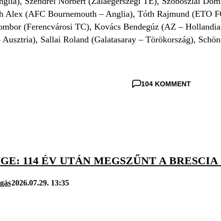
lia), Szendrei Norbert (Zalaegerszegi TE), Szoboszlai Dom
h Alex (AFC Bournemouth – Anglia), Tóth Rajmund (ETO FC
mbor (Ferencvárosi TC), Kovács Bendegúz (AZ – Hollandia)
 Ausztria), Sallai Roland (Galatasaray – Törökország), Sch
104 KOMMENT
ÉGE: 114 ÉV UTÁN MEGSZŰNT A BRESCIA
úgás
2026.07.29. 13:35