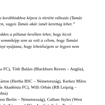
 korábbiakhoz képest is történt változás (Tamás
ben, vagyis Tamás akár ismét kerettag lehet.”
dden a pillanat hevében lehet, hogy kicsit
de semmiképp sem az volt a célom, hogy Tamást
ményt nyújtana, hogy lehetőségem se legyen nem
a FC), Tóth Balázs (Blackburn Rovers – Anglia),
árton (Hertha BSC – Németország), Kerkez Milos
ás Akadémia FC), Willi Orbán (RB Leipzig –
rbia)
on Berlin – Németország), Callum Styles (West