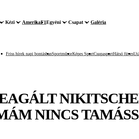
Kézi
Amerika
F1
Egyéni
Csapat
Galéria
Friss hírek napi bontásban
Sportműsor
Képes Sport
Csupasport
Hátsó füves
Utá
EAGÁLT NIKITSCHE
MÁM NINCS TAMÁS