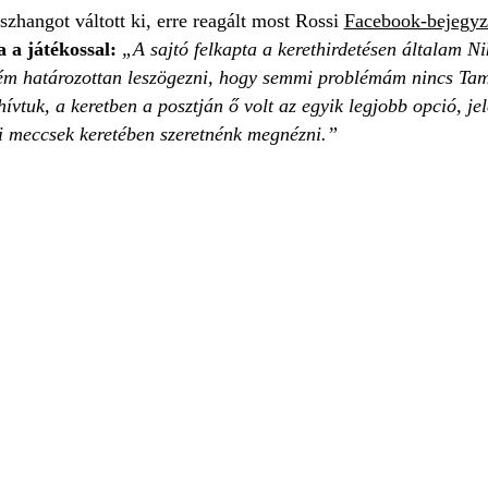
szhangot váltott ki, erre reagált most Rossi
Facebook-bejegyz
 a játékossal:
„A sajtó felkapta a kerethirdetésen általam N
ém határozottan leszögezni, hogy semmi problémám nincs Tamá
tuk, a keretben a posztján ő volt az egyik legjobb opció, jel
ési meccsek keretében szeretnénk megnézni.”