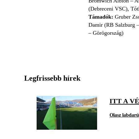
Bromwich Albion – Ang
(Debreceni VSC), Tót
Támadók:
Gruber Zso
Damir (RB Salzburg –
– Görögország)
Legfrissebb hírek
ITT A V
Olasz labdar