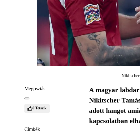
Nikitscher
Megosztás
A magyar labdarú
Nikitscher Tamás
0
Tetszik
adott hangot amia
kapcsolatban elha
Címkék