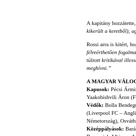
A kapitány hozzátette,
kikerült a keretből), 
Rossi arra is kitért, h
félreérthetően fogalm
túlzott kritikával ill
meghívni.”
A MAGYAR VÁLOG
Kapusok:
Pécsi Ármin
Yaakobishvili Áron (
Védők:
Bolla Bendegú
(Liverpool FC – Angl
Németország), Osváth 
Középpályások:
Barát