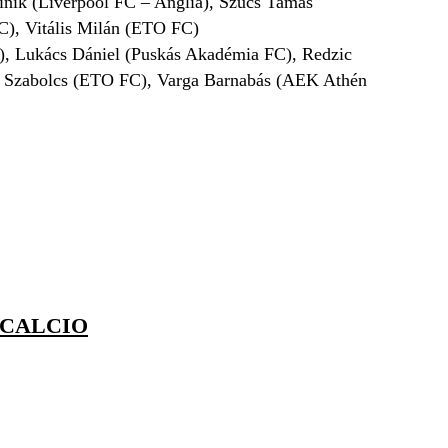
inik (Liverpool FC – Anglia), Szűcs Tamás
), Vitális Milán (ETO FC)
, Lukács Dániel (Puskás Akadémia FC), Redzic
ön Szabolcs (ETO FC), Varga Barnabás (AEK Athén
 CALCIO