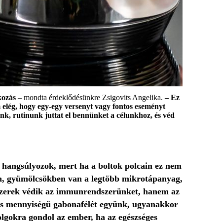
kozás
– mondta érdeklődésünkre Zsigovits Angelika.
– Ez
 elég, hogy egy-egy versenyt vagy fontos eseményt
nk, rutinunk juttat el bennünket a célunkhoz, és véd
t hangsúlyozok, mert ha a boltok polcain ez nem
ben, gyümölcsökben van a legtöbb mikrotápanyag,
szerek védik az immunrendszerünket, hanem az
 és mennyiségű gabonafélét együnk, ugyanakkor
dolgokra gondol az ember, ha az egészséges