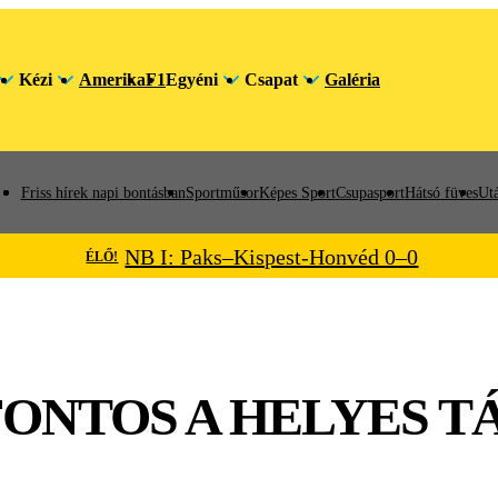
Kézi
Amerika
F1
Egyéni
Csapat
Galéria
Friss hírek napi bontásban
Sportműsor
Képes Sport
Csupasport
Hátsó füves
Utá
NB I: Paks–Kispest-Honvéd 0–0
ÉLŐ!
 FONTOS A HELYES 