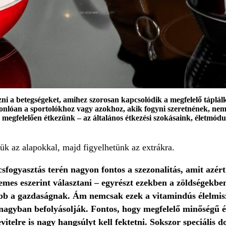
i a betegségeket, amihez szorosan kapcsolódik a megfelelő táplál
onlóan a sportolókhoz vagy azokhoz, akik fogyni szeretnének, nem
egfelelően étkezünk – az általános étkezési szokásaink, életmódu
jük az alapokkal, majd figyelhetünk az extrákra.
sfogyasztás terén nagyon fontos a szezonalitás, amit azér
rdemes eszerint választani – egyrészt ezekben a zöldségek
óbb a gazdaságnak. Ám nemcsak ezek a vitamindús élelmi
s nagyban befolyásolják. Fontos, hogy megfelelő minőségű
vitelre is nagy hangsúlyt kell fektetni. Sokszor speciális 