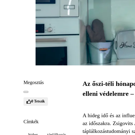
Megosztás
Az őszi-téli hónap
elleni védelemre –
0
Tetszik
A hideg idő és az influ
Címkék
az időszakra. Zsigovits
táplálkozástudományi s
hideg
táplálkozás