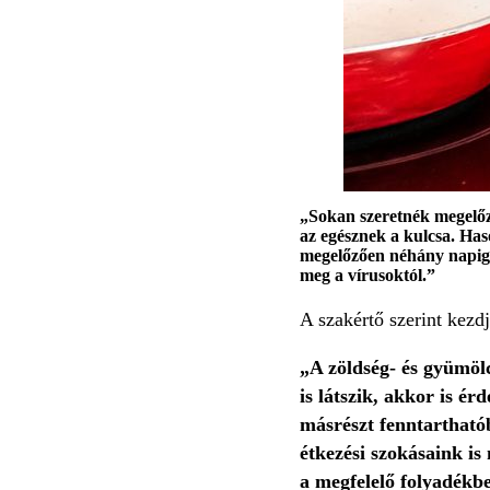
„Sokan szeretnék megelőzn
az egésznek a kulcsa. Has
megelőzően néhány napig m
meg a vírusoktól
.”
A szakértő szerint kezd
„A zöldség- és gyümölc
is látszik, akkor is é
másrészt fenntarthat
étkezési szokásaink i
a megfelelő folyadékbe