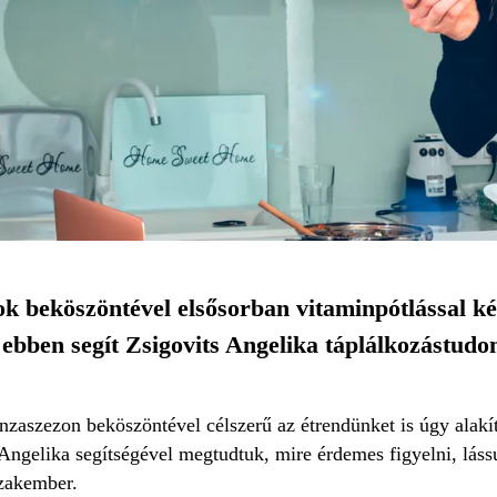
ok beköszöntével elsősorban vitaminpótlással ké
 ebben segít Zsigovits Angelika táplálkozástud
enzaszezon beköszöntével célszerű az étrendünket is úgy alakí
 Angelika segítségével megtudtuk, mire érdemes figyelni, láss
zakember.