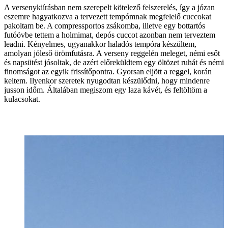
A versenykiírásban nem szerepelt kötelező felszerelés, így a józan
eszemre hagyatkozva a tervezett tempómnak megfelelő cuccokat
pakoltam be. A compressportos zsákomba, illetve egy bottartós
futóövbe tettem a holmimat, depós cuccot azonban nem terveztem
leadni. Kényelmes, ugyanakkor haladós tempóra készültem,
amolyan jóleső örömfutásra. A verseny reggelén meleget, némi esőt
és napsütést jósoltak, de azért előreküldtem egy öltözet ruhát és némi
finomságot az egyik frissítőpontra. Gyorsan eljött a reggel, korán
keltem. Ilyenkor szeretek nyugodtan készülődni, hogy mindenre
jusson időm. Általában megiszom egy laza kávét, és feltöltöm a
kulacsokat.