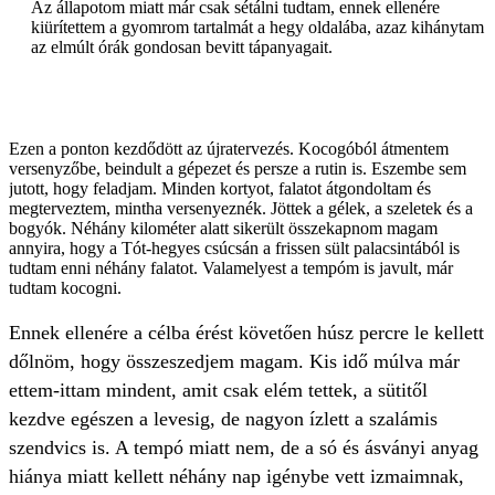
Az állapotom miatt már csak sétálni tudtam, ennek ellenére
kiürítettem a gyomrom tartalmát a hegy oldalába, azaz kihánytam
az elmúlt órák gondosan bevitt tápanyagait.
Ezen a ponton kezdődött az újratervezés. Kocogóból átmentem
versenyzőbe, beindult a gépezet és persze a rutin is. Eszembe sem
jutott, hogy feladjam. Minden kortyot, falatot átgondoltam és
megterveztem, mintha versenyeznék. Jöttek a gélek, a szeletek és a
bogyók. Néhány kilométer alatt sikerült összekapnom magam
annyira, hogy a Tót-hegyes csúcsán a frissen sült palacsintából is
tudtam enni néhány falatot. Valamelyest a tempóm is javult, már
tudtam kocogni.
Ennek ellenére a célba érést követően húsz percre le kellett
dőlnöm, hogy összeszedjem magam. Kis idő múlva már
ettem-ittam mindent, amit csak elém tettek, a sütitől
kezdve egészen a levesig, de nagyon ízlett a szalámis
szendvics is. A tempó miatt nem, de a só és ásványi anyag
hiánya miatt kellett néhány nap igénybe vett izmaimnak,