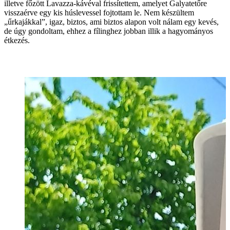
illetve főzött Lavazza-kávéval frissítettem, amelyet Galyatetőre
visszaérve egy kis húslevessel fojtottam le. Nem készültem
„űrkajákkal”, igaz, biztos, ami biztos alapon volt nálam egy kevés,
de úgy gondoltam, ehhez a fílinghez jobban illik a hagyományos
étkezés.