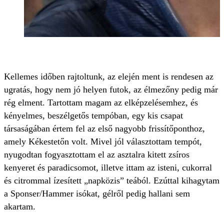
Kellemes időben rajtoltunk, az elején ment is rendesen az
ugratás, hogy nem jó helyen futok, az élmezőny pedig már
rég elment. Tartottam magam az elképzelésemhez, és
kényelmes, beszélgetős tempóban, egy kis csapat
társaságában értem fel az első nagyobb frissítőponthoz,
amely Kékestetőn volt. Mivel jól választottam tempót,
nyugodtan fogyasztottam el az asztalra kitett zsíros
kenyeret és paradicsomot, illetve ittam az isteni, cukorral
és citrommal ízesített „napközis” teából. Ezúttal kihagytam
a Sponser/Hammer isókat, gélről pedig hallani sem
akartam.