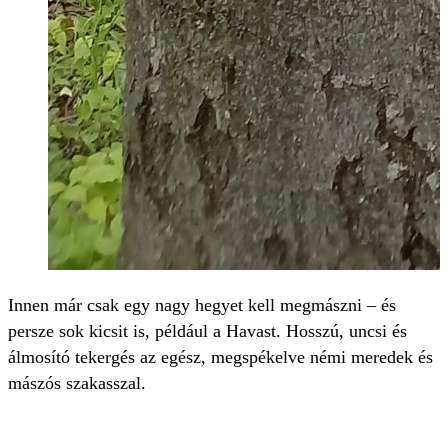
Innen már csak egy nagy hegyet kell megmászni – és
persze sok kicsit is, például a Havast. Hosszú, uncsi és
álmosító tekergés az egész, megspékelve némi meredek és
mászós szakasszal.