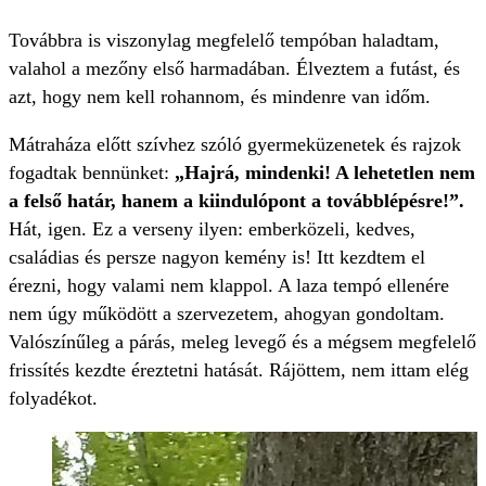
Továbbra is viszonylag megfelelő tempóban haladtam,
valahol a mezőny első harmadában. Élveztem a futást, és
azt, hogy nem kell rohannom, és mindenre van időm.
Mátraháza előtt szívhez szóló gyermeküzenetek és rajzok
fogadtak bennünket:
„Hajrá, mindenki! A lehetetlen nem
a felső határ, hanem a kiindulópont a továbblépésre!”.
Hát, igen. Ez a verseny ilyen: emberközeli, kedves,
családias és persze nagyon kemény is! Itt kezdtem el
érezni, hogy valami nem klappol. A laza tempó ellenére
nem úgy működött a szervezetem, ahogyan gondoltam.
Valószínűleg a párás, meleg levegő és a mégsem megfelelő
frissítés kezdte éreztetni hatását. Rájöttem, nem ittam elég
folyadékot.