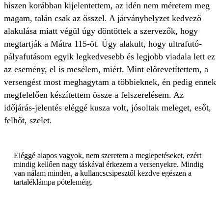
hiszen korábban kijelentettem, az idén nem méretem meg
magam, talán csak az ősszel. A járványhelyzet kedvező
alakulása miatt végül úgy döntöttek a szervezők, hogy
megtartják a Mátra 115-öt. Úgy alakult, hogy ultrafutó-
pályafutásom egyik legkedvesebb és legjobb viadala lett ez
az esemény, el is mesélem, miért. Mint előrevetítettem, a
versengést most meghagytam a többieknek, én pedig ennek
megfelelően készítettem össze a felszerelésem. Az
időjárás-jelentés eléggé kusza volt, jósoltak meleget, esőt,
felhőt, szelet.
Eléggé alapos vagyok, nem szeretem a meglepetéseket, ezért
mindig kellően nagy táskával érkezem a versenyekre. Mindig
van nálam minden, a kullancscsipesztől kezdve egészen a
tartaléklámpa póteleméig.