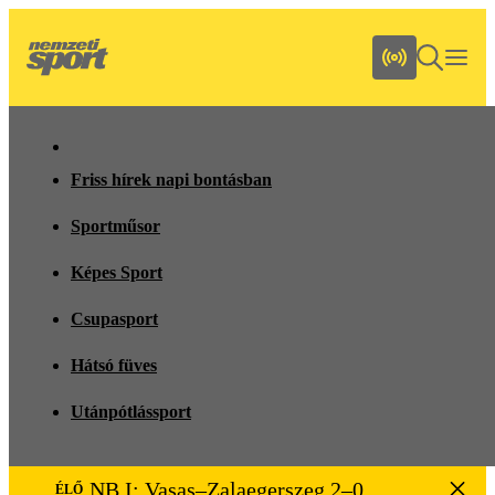
Friss hírek napi bontásban
Sportműsor
Képes Sport
Csupasport
Hátsó füves
Utánpótlássport
NB I: Vasas–Zalaegerszeg 2–0
ÉLŐ