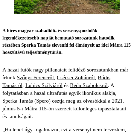
A híres magyar szabadidő- és versenysportolók
legemlékezetesebb napját bemutató sorozatunk hatodik
részében Sperka Tamás eleveníti fel élményeit az idei Mátra 115
hosszútávú teljesítménytúrán.
A hazai futók nagy pillanatait felidéző sorozatunkban már
írtunk
Szőnyi Ferencről
,
Csécsei Zoltánról
,
Bódis
Tamásról
,
Lubics Szilviáról
és
Beda Szabolcsról
. A
folytatásban a hazai ultrafutás egyik ikonikus alakja,
Sperka Tamás (Spero) osztja meg az olvasókkal a 2021.
június 5-i Mátra 115-ön szerzett különleges tapasztalatait
és tanulságait.
„Ha lehet úgy fogalmazni, ezt a versenyt nem terveztem,