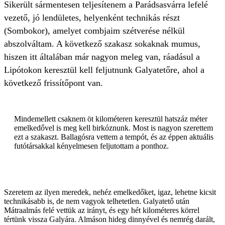
Sikerült sármentesen teljesítenem a Parádsasvárra lefelé
vezető, jó lendületes, helyenként technikás részt
(Sombokor), amelyet combjaim szétverése nélkül
abszolváltam. A következő szakasz sokaknak mumus,
hiszen itt általában már nagyon meleg van, ráadásul a
Lipótokon keresztül kell feljutnunk Galyatetőre, ahol a
következő frissítőpont van.
Mindemellett csaknem öt kilométeren keresztül hatszáz méter
emelkedővel is meg kell birkóznunk. Most is nagyon szerettem
ezt a szakaszt. Ballagósra vettem a tempót, és az éppen aktuális
futótársakkal kényelmesen feljutottam a ponthoz.
Szeretem az ilyen meredek, nehéz emelkedőket, igaz, lehetne kicsit
technikásabb is, de nem vagyok telhetetlen. Galyatető után
Mátraalmás felé vettük az irányt, és egy hét kilométeres körrel
tértünk vissza Galyára. Almáson hideg dinnyével és nemrég darált,