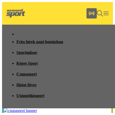
Friss hírek napi bontásban
Sportműsor
Képes Sport
Csupasport
Hátsó füves
Utánpótlássport