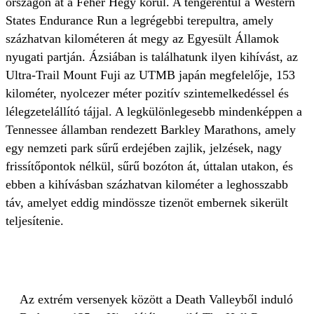
országon át a Fehér Hegy körül. A tengerentúl a Western
States Endurance Run a legrégebbi terepultra, amely
százhatvan kilométeren át megy az Egyesült Államok
nyugati partján. Ázsiában is találhatunk ilyen kihívást, az
Ultra-Trail Mount Fuji az UTMB japán megfelelője, 153
kilométer, nyolcezer méter pozitív szintemelkedéssel és
lélegzetelállító tájjal. A legkülönlegesebb mindenképpen a
Tennessee államban rendezett Barkley Marathons, amely
egy nemzeti park sűrű erdejében zajlik, jelzések, nagy
frissítőpontok nélkül, sűrű bozóton át, úttalan utakon, és
ebben a kihívásban százhatvan kilométer a leghosszabb
táv, amelyet eddig mindössze tizenöt embernek sikerült
teljesítenie.
Az extrém versenyek között a Death Valleyből induló