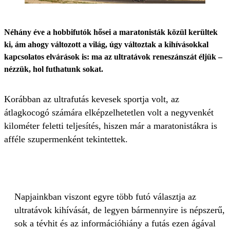
Néhány éve a hobbifutók hősei a maratonisták közül kerültek
ki, ám ahogy változott a világ, úgy változtak a kihívásokkal
kapcsolatos elvárások is: ma az ultratávok reneszánszát éljük –
nézzük, hol futhatunk sokat.
Korábban az ultrafutás kevesek sportja volt, az
átlagkocogó számára elképzelhetetlen volt a negyvenkét
kilométer feletti teljesítés, hiszen már a maratonistákra is
afféle szupermenként tekintettek.
Napjainkban viszont egyre több futó választja az
ultratávok kihívását, de legyen bármennyire is népszerű,
sok a tévhit és az információhiány a futás ezen ágával