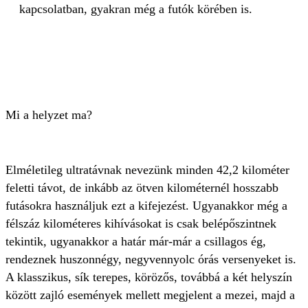
kapcsolatban, gyakran még a futók körében is.
Mi a helyzet ma?
Elméletileg ultratávnak nevezünk minden 42,2 kilométer
feletti távot, de inkább az ötven kilométernél hosszabb
futásokra használjuk ezt a kifejezést. Ugyanakkor még a
félszáz kilométeres kihívásokat is csak belépőszintnek
tekintik, ugyanakkor a határ már-már a csillagos ég,
rendeznek huszonnégy, negyvennyolc órás versenyeket is.
A klasszikus, sík terepes, körözős, továbbá a két helyszín
között zajló események mellett megjelent a mezei, majd a