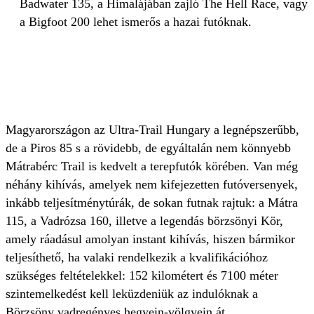
Badwater 135, a Himalájában zajló The Hell Race, vagy
a Bigfoot 200 lehet ismerős a hazai futóknak.
Magyarországon az Ultra-Trail Hungary a legnépszerűbb,
de a Piros 85 s a rövidebb, de egyáltalán nem könnyebb
Mátrabérc Trail is kedvelt a terepfutók körében. Van még
néhány kihívás, amelyek nem kifejezetten futóversenyek,
inkább teljesítménytúrák, de sokan futnak rajtuk: a Mátra
115, a Vadrózsa 160, illetve a legendás börzsönyi Kör,
amely ráadásul amolyan instant kihívás, hiszen bármikor
teljesíthető, ha valaki rendelkezik a kvalifikációhoz
szükséges feltételekkel: 152 kilométert és 7100 méter
szintemelkedést kell leküzdeniük az indulóknak a
Börzsöny vadregényes hegyein-völgyein át.