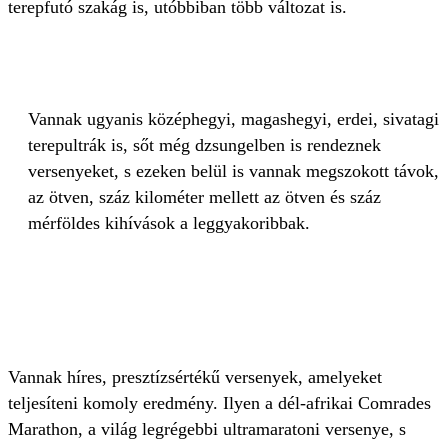
terepfutó szakág is, utóbbiban több változat is.
Vannak ugyanis középhegyi, magashegyi, erdei, sivatagi
terepultrák is, sőt még dzsungelben is rendeznek
versenyeket, s ezeken belül is vannak megszokott távok,
az ötven, száz kilométer mellett az ötven és száz
mérföldes kihívások a leggyakoribbak.
Vannak híres, presztízsértékű versenyek, amelyeket
teljesíteni komoly eredmény. Ilyen a dél-afrikai Comrades
Marathon, a világ legrégebbi ultramaratoni versenye, s