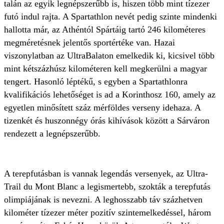
talán az egyik legnépszerűbb is, hiszen több mint tízezer
futó indul rajta. A Spartathlon nevét pedig szinte mindenki
hallotta már, az Athéntól Spártáig tartó 246 kilométeres
megméretésnek jelentős sportértéke van. Hazai
viszonylatban az UltraBalaton emelkedik ki, kicsivel több
mint kétszázhúsz kilométeren kell megkerülni a magyar
tengert. Hasonló léptékű, s egyben a Spartathlonra
kvalifikációs lehetőséget is ad a Korinthosz 160, amely az
egyetlen minősített száz mérföldes verseny idehaza. A
tizenkét és huszonnégy órás kihívások között a Sárváron
rendezett a legnépszerűbb.
A terepfutásban is vannak legendás versenyek, az Ultra-
Trail du Mont Blanc a legismertebb, szokták a terepfutás
olimpiájának is nevezni. A leghosszabb táv százhetven
kilométer tízezer méter pozitív szintemelkedéssel, három