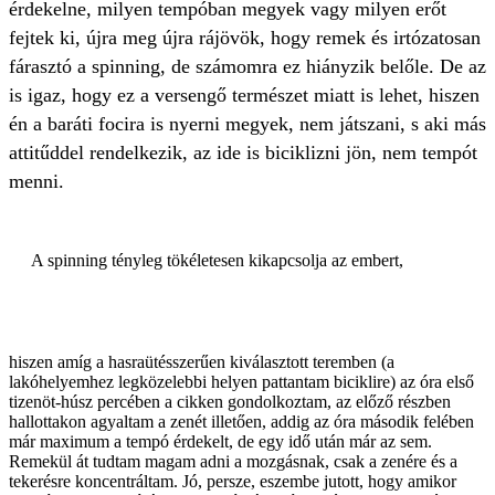
érdekelne, milyen tempóban megyek vagy milyen erőt
fejtek ki, újra meg újra rájövök, hogy remek és irtózatosan
fárasztó a spinning, de számomra ez hiányzik belőle. De az
is igaz, hogy ez a versengő természet miatt is lehet, hiszen
én a baráti focira is nyerni megyek, nem játszani, s aki más
attitűddel rendelkezik, az ide is biciklizni jön, nem tempót
menni.
A spinning tényleg tökéletesen kikapcsolja az embert,
hiszen amíg a hasraütésszerűen kiválasztott teremben (a
lakóhelyemhez legközelebbi helyen pattantam biciklire) az óra első
tizenöt-húsz percében a cikken gondolkoztam, az előző részben
hallottakon agyaltam a zenét illetően, addig az óra második felében
már maximum a tempó érdekelt, de egy idő után már az sem.
Remekül át tudtam magam adni a mozgásnak, csak a zenére és a
tekerésre koncentráltam. Jó, persze, eszembe jutott, hogy amikor