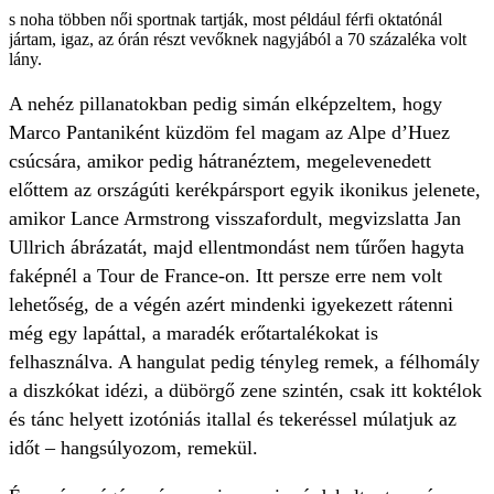
s noha többen női sportnak tartják, most például férfi oktatónál
jártam, igaz, az órán részt vevőknek nagyjából a 70 százaléka volt
lány.
A nehéz pillanatokban pedig simán elképzeltem, hogy
Marco Pantaniként küzdöm fel magam az Alpe d’Huez
csúcsára, amikor pedig hátranéztem, megelevenedett
előttem az országúti kerékpársport egyik ikonikus jelenete,
amikor Lance Armstrong visszafordult, megvizslatta Jan
Ullrich ábrázatát, majd ellentmondást nem tűrően hagyta
faképnél a Tour de France-on. Itt persze erre nem volt
lehetőség, de a végén azért mindenki igyekezett rátenni
még egy lapáttal, a maradék erőtartalékokat is
felhasználva. A hangulat pedig tényleg remek, a félhomály
a diszkókat idézi, a dübörgő zene szintén, csak itt koktélok
és tánc helyett izotóniás itallal és tekeréssel múlatjuk az
időt – hangsúlyozom, remekül.