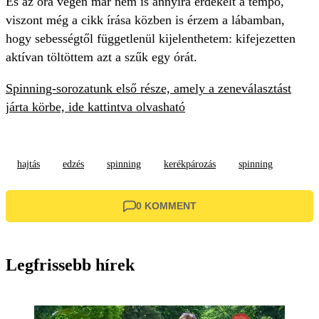
És az óra végén már nem is annyira érdekelt a tempó,
viszont még a cikk írása közben is érzem a lábamban,
hogy sebességtől függetlenül kijelenthetem: kifejezetten
aktívan töltöttem azt a szűk egy órát.
Spinning-sorozatunk első része, amely a zeneválasztást
járta körbe, ide kattintva olvasható
hajtás
edzés
spinning
kerékpározás
spinning
0 KOMMENT
Legfrissebb hírek