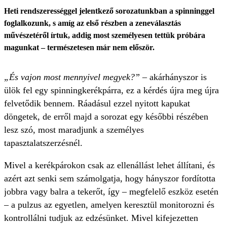
Heti rendszerességgel jelentkező sorozatunkban a spinninggel
foglalkozunk, s amíg az első részben a zeneválasztás
művészetéről írtuk, addig most személyesen tettük próbára
magunkat – természetesen már nem először.
„És vajon most mennyivel megyek?”
– akárhányszor is
ülök fel egy spinningkerékpárra, ez a kérdés újra meg újra
felvetődik bennem. Ráadásul ezzel nyitott kapukat
döngetek, de erről majd a sorozat egy későbbi részében
lesz szó, most maradjunk a személyes
tapasztalatszerzésnél.
Mivel a kerékpárokon csak az ellenállást lehet állítani, és
azért azt senki sem számolgatja, hogy hányszor fordította
jobbra vagy balra a tekerőt, így – megfelelő eszköz esetén
– a pulzus az egyetlen, amelyen keresztül monitorozni és
kontrollálni tudjuk az edzésünket. Mivel kifejezetten