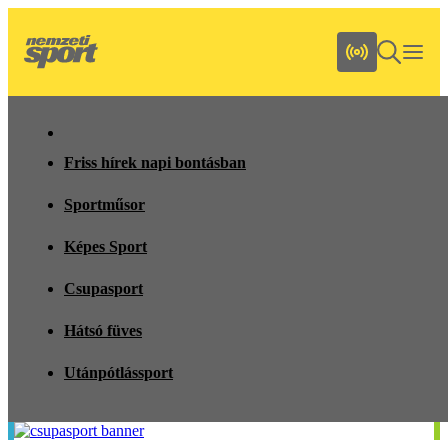
Friss hírek napi bontásban
Sportműsor
Képes Sport
Csupasport
Hátsó füves
Utánpótlássport