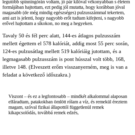
legutóbb spinningórán voltam, jó pár kilóval vékonyabban s életem
formájában hajtottam, ezt pedig jól mutatta, hogy korábban jóval
magasabb (de még mindig egészséges) pulzusszámmal tekertem,
ami azt is jelenti, hogy nagyobb erőt tudtam kifejteni, s nagyobb
erővel hajtottam a síkokon, no meg a hegyeken.
Tavaly 50 és fél perc alatt, 144-es átlagos pulzusszám
mellett égettem el 578 kalóriát, addig most 55 perc során,
124-es pulzusátlag mellett 519 kalóriáig jutottam, és a
legmagasabb pulzusszám is pont hússzal volt több, 168,
illetve 148. (Elveszett erőm visszanyerném, meg is van a
feladat a következő időszakra.)
Viszont – és ez a legfontosabb – mindkét alkalommal alaposan
elfáradtam, patakokban ömlött rólam a víz, és remekül éreztem
magam, szóval fizikai állapottól függetlenül remek
kikapcsolódás, továbbá remek edzés,