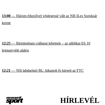
13:00
— Három érkezővel véglegessé vált az NB II-es Soroksár
kerete
12:25
— Birmingham csillagai lehetnek – az atlétikai Eb 10
legnagyobb alakja
12:21
— Női labdarúgó BL: kikapott és kiesett az FTC
HÍRLEVÉL