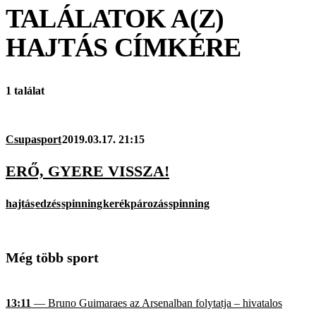
TALÁLATOK A(Z)
HAJTÁS
CÍMKÉRE
1 találat
Csupasport
2019.03.17. 21:15
ERŐ, GYERE VISSZA!
hajtás
edzés
spinning
kerékpározás
spinning
Még több sport
13:11
— Bruno Guimaraes az Arsenalban folytatja – hivatalos