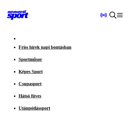
Friss hírek napi bontásban
Sportműsor
Képes Sport
Csupasport
Hátsó füves
Utánpótlássport