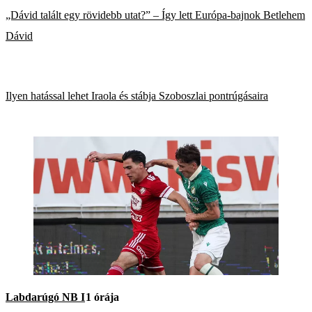
„Dávid talált egy rövidebb utat?” – Így lett Európa-bajnok Betlehem
Dávid
Ilyen hatással lehet Iraola és stábja Szoboszlai pontrúgásaira
Labdarúgó NB I
1 órája