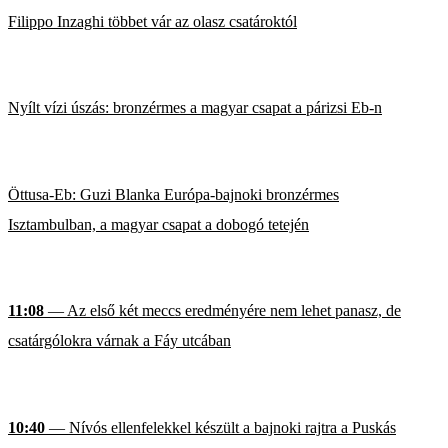
Filippo Inzaghi többet vár az olasz csatároktól
Nyílt vízi úszás: bronzérmes a magyar csapat a párizsi Eb-n
Öttusa-Eb: Guzi Blanka Európa-bajnoki bronzérmes
Isztambulban, a magyar csapat a dobogó tetején
11:08
— Az első két meccs eredményére nem lehet panasz, de
csatárgólokra várnak a Fáy utcában
10:40
— Nívós ellenfelekkel készült a bajnoki rajtra a Puskás