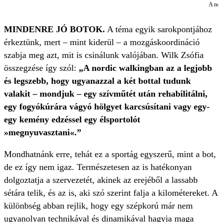
A nor
MINDENRE JÓ BOTOK.
A téma egyik sarokpontjához
érkeztünk, mert – mint kiderül – a mozgáskoordináció
szabja meg azt, mit is csinálunk valójában. Wilk Zsófia
összegzése így szól:
„A nordic walkingban az a legjobb
és legszebb, hogy ugyanazzal a két bottal tudunk
valakit – mondjuk – egy szívműtét után rehabilitálni,
egy fogyókúrára vágyó hölgyet karcsúsítani vagy egy-
egy kemény edzéssel egy élsportolót
»megnyuvasztani«.”
Mondhatnánk erre, tehát ez a sportág egyszerű, mint a bot,
de ez így nem igaz. Természetesen az is hatékonyan
dolgoztatja a szervezetét, akinek az erejéből a lassabb
sétára telik, és az is, aki szó szerint falja a kilométereket. A
különbség abban rejlik, hogy egy szépkorú már nem
ugyanolyan technikával és dinamikával hagyja maga