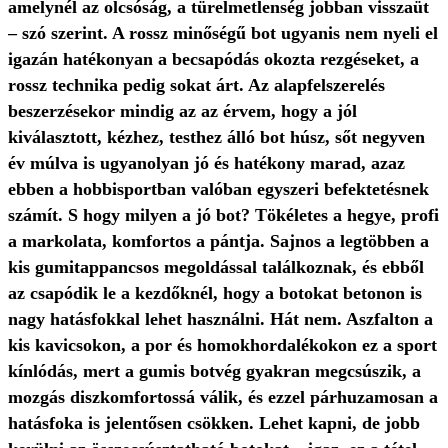
amelynél az olcsóság, a türelmetlenség jobban visszaüt
– szó szerint. A rossz minőségű bot ugyanis nem nyeli el
igazán hatékonyan a becsapódás okozta rezgéseket, a
rossz technika pedig sokat árt. Az alapfelszerelés
beszerzésekor mindig az az érvem, hogy a jól
kiválasztott, kézhez, testhez álló bot húsz, sőt negyven
év múlva is ugyanolyan jó és hatékony marad, azaz
ebben a hobbisportban valóban egyszeri befektetésnek
számít. S hogy milyen a jó bot? Tökéletes a hegye, profi
a markolata, komfortos a pántja. Sajnos a legtöbben a
kis gumitappancsos megoldással találkoznak, és ebből
az csapódik le a kezdőknél, hogy a botokat betonon is
nagy hatásfokkal lehet használni. Hát nem. Aszfalton a
kis kavicsokon, a por és homokhordalékokon ez a sport
kínlódás, mert a gumis botvég gyakran megcsúszik, a
mozgás diszkomfortossá válik, és ezzel párhuzamosan a
hatásfoka is jelentősen csökken. Lehet kapni, de jobb