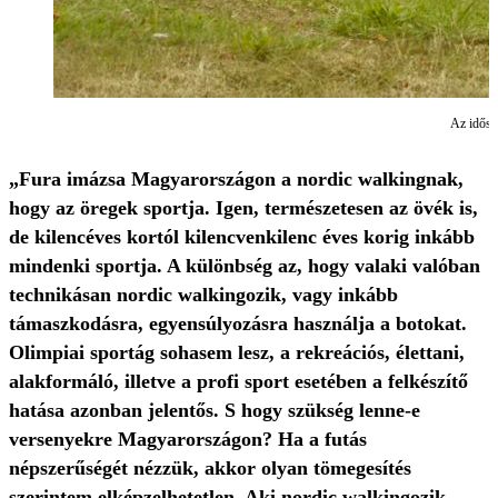
Az időseb
„Fura imázsa Magyarországon a nordic walkingnak,
hogy az öregek sportja. Igen, természetesen az övék is,
de kilencéves kortól kilencvenkilenc éves korig inkább
mindenki sportja. A különbség az, hogy valaki valóban
technikásan nordic walkingozik, vagy inkább
támaszkodásra, egyensúlyozásra használja a botokat.
Olimpiai sportág sohasem lesz, a rekreációs, élettani,
alakformáló, illetve a profi sport esetében a felkészítő
hatása azonban jelentős. S hogy szükség lenne-e
versenyekre Magyarországon? Ha a futás
népszerűségét nézzük, akkor olyan tömegesítés
szerintem elképzelhetetlen. Aki nordic walkingozik,