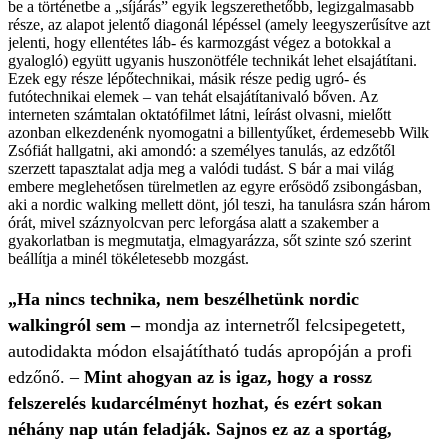
be a történetbe a „síjárás” egyik legszerethetőbb, legizgalmasabb
része, az alapot jelentő diagonál lépéssel (amely leegyszerűsítve azt
jelenti, hogy ellentétes láb- és karmozgást végez a botokkal a
gyalogló) együtt ugyanis huszonötféle technikát lehet elsajátítani.
Ezek egy része lépőtechnikai, másik része pedig ugró- és
futótechnikai elemek – van tehát elsajátítanivaló bőven. Az
interneten számtalan oktatófilmet látni, leírást olvasni, mielőtt
azonban elkezdenénk nyomogatni a billentyűket, érdemesebb Wilk
Zsófiát hallgatni, aki amondó: a személyes tanulás, az edzőtől
szerzett tapasztalat adja meg a valódi tudást. S bár a mai világ
embere meglehetősen türelmetlen az egyre erősödő zsibongásban,
aki a nordic walking mellett dönt, jól teszi, ha tanulásra szán három
órát, mivel száznyolcvan perc leforgása alatt a szakember a
gyakorlatban is megmutatja, elmagyarázza, sőt szinte szó szerint
beállítja a minél tökéletesebb mozgást.
„Ha nincs technika, nem beszélhetünk nordic
walkingról sem –
mondja az internetről felcsipegetett,
autodidakta módon elsajátítható tudás apropóján a profi
edzőnő. –
Mint ahogyan az is igaz, hogy a rossz
felszerelés kudarcélményt hozhat, és ezért sokan
néhány nap után feladják. Sajnos ez az a sportág,