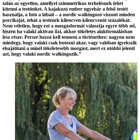
talán az egyetlen, amellyel szimmetrikus terhelésnek lehet
kitenni a testünket. A kajakozó ember ugyebár a felső testét
használja, a futó a lábait – a nordic walkingozó viszont minden
porcikáját, tehát a testének kilencven-kilencvenöt százalékát.
Nem véletlen, hogy ezt a mozgásformát választja egyre több nő,
hiszen ha valaki aktívan űzi, akkor tökéletes alakformálásban
lesz része. Persze hozzá kell tennem a történethez: nagyon nem
mindegy, hogy valaki csak botozni akar, vagy valóban igyekszik
elsajátítani a minél tökéletesebb mozgást, mert ez utóbbi jelenti
azt, hogy valaki nordic walkingozik.”