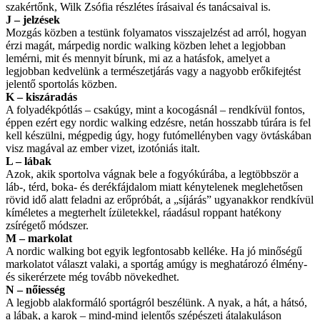
szakértőnk, Wilk Zsófia részlétes írásaival és tanácsaival is.
J – jelzések
Mozgás közben a testünk folyamatos visszajelzést ad arról, hogyan
érzi magát, márpedig nordic walking közben lehet a legjobban
lemérni, mit és mennyit bírunk, mi az a hatásfok, amelyet a
legjobban kedvelünk a természetjárás vagy a nagyobb erőkifejtést
jelentő sportolás közben.
K – kiszáradás
A folyadékpótlás – csakúgy, mint a kocogásnál – rendkívül fontos,
éppen ezért egy nordic walking edzésre, netán hosszabb túrára is fel
kell készülni, mégpedig úgy, hogy futómellényben vagy övtáskában
visz magával az ember vizet, izotóniás italt.
L – lábak
Azok, akik sportolva vágnak bele a fogyókúrába, a legtöbbször a
láb-, térd, boka- és derékfájdalom miatt kénytelenek meglehetősen
rövid idő alatt feladni az erőpróbát, a „síjárás” ugyanakkor rendkívül
kíméletes a megterhelt ízületekkel, ráadásul roppant hatékony
zsírégető módszer.
M – markolat
A nordic walking bot egyik legfontosabb kelléke. Ha jó minőségű
markolatot választ valaki, a sportág amúgy is meghatározó élmény-
és sikerérzete még tovább növekedhet.
N – nőiesség
A legjobb alakformáló sportágról beszélünk. A nyak, a hát, a hátsó,
a lábak, a karok – mind-mind jelentős szépészeti átalakuláson