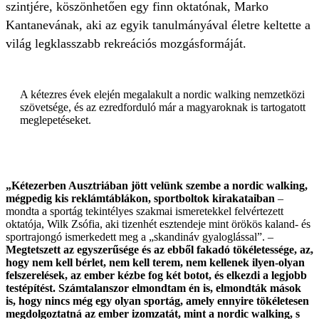
szintjére, köszönhetően egy finn oktatónak, Marko
Kantanevának, aki az egyik tanulmányával életre keltette a
világ legklasszabb rekreációs mozgásformáját.
A kétezres évek elején megalakult a nordic walking nemzetközi
szövetsége, és az ezredforduló már a magyaroknak is tartogatott
meglepetéseket.
„Kétezerben Ausztriában jött velünk szembe a nordic walking,
mégpedig kis reklámtáblákon, sportboltok kirakataiban
–
mondta a sportág tekintélyes szakmai ismeretekkel felvértezett
oktatója, Wilk Zsófia, aki tizenhét esztendeje mint örökös kaland- és
sportrajongó ismerkedett meg a „skandináv gyaloglással”. –
Megtetszett az egyszerűsége és az ebből fakadó tökéletessége, az,
hogy nem kell bérlet, nem kell terem, nem kellenek ilyen-olyan
felszerelések, az ember kézbe fog két botot, és elkezdi a legjobb
testépítést. Számtalanszor elmondtam én is, elmondták mások
is, hogy nincs még egy olyan sportág, amely ennyire tökéletesen
megdolgoztatná az ember izomzatát, mint a nordic walking, s