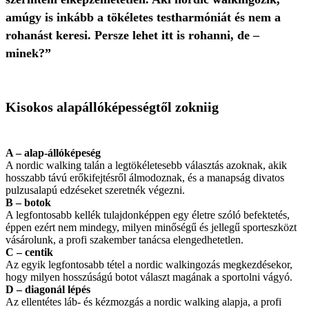
amúgy is inkább a tökéletes testharmóniát és nem a
rohanást keresi. Persze lehet itt is rohanni, de –
minek?”
Kisokos alapállóképességtől zokniig
A – alap-állóképeség
A nordic walking talán a legtökéletesebb választás azoknak, akik
hosszabb távú erőkifejtésről álmodoznak, és a manapság divatos
pulzusalapú edzéseket szeretnék végezni.
B – botok
A legfontosabb kellék tulajdonképpen egy életre szóló befektetés,
éppen ezért nem mindegy, milyen minőségű és jellegű sporteszközt
vásárolunk, a profi szakember tanácsa elengedhetetlen.
C – centik
Az egyik legfontosabb tétel a nordic walkingozás megkezdésekor,
hogy milyen hosszúságú botot választ magának a sportolni vágyó.
D – diagonál lépés
Az ellentétes láb- és kézmozgás a nordic walking alapja, a profi