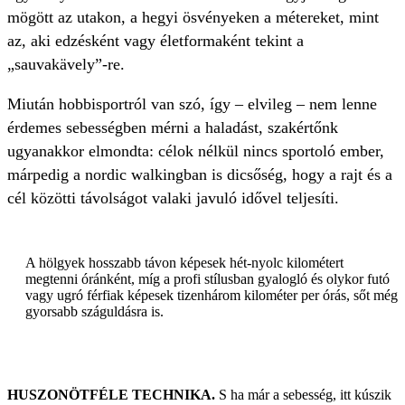
mögött az utakon, a hegyi ösvényeken a métereket, mint
az, aki edzésként vagy életformaként tekint a
„sauvakävely”-re.
Miután hobbisportról van szó, így – elvileg – nem lenne
érdemes sebességben mérni a haladást, szakértőnk
ugyanakkor elmondta: célok nélkül nincs sportoló ember,
márpedig a nordic walkingban is dicsőség, hogy a rajt és a
cél közötti távolságot valaki javuló idővel teljesíti.
A hölgyek hosszabb távon képesek hét-nyolc kilométert
megtenni óránként, míg a profi stílusban gyalogló és olykor futó
vagy ugró férfiak képesek tizenhárom kilométer per órás, sőt még
gyorsabb száguldásra is.
HUSZONÖTFÉLE TECHNIKA.
S ha már a sebesség, itt kúszik