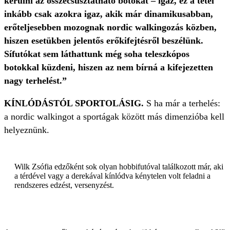
kerülni az összecsúsztatható botokat – igaz, ez a tétel
inkább csak azokra igaz, akik már dinamikusabban,
erőteljesebben mozognak nordic walkingozás közben,
hiszen esetükben jelentős erőkifejtésről beszélünk.
Sífutókat sem láthattunk még soha teleszkópos
botokkal küzdeni, hiszen az nem bírná a kifejezetten
nagy terhelést.”
KÍNLÓDÁSTÓL SPORTOLÁSIG.
S ha már a terhelés:
a nordic walkingot a sportágak között más dimenzióba kell
helyeznünk.
Wilk Zsófia edzőként sok olyan hobbifutóval találkozott már, aki
a térdével vagy a derekával kínlódva kénytelen volt feladni a
rendszeres edzést, versenyzést.