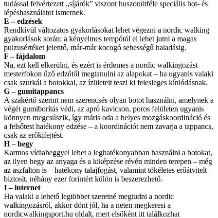
tudással felvértezett „síjárók” viszont huszonötféle speciális bot- és
lépéshasználatot ismernek.
E – edzések
Rendkívül változatos gyakorlásokat lehet végezni a nordic walking
gyakorlások során: a kényelmes tempótól el lehet jutni a magas
pulzusértéket jelentő, már-már kocogó sebességű haladásig.
F – fájdalom
Na, ezt kell elkerülni, és ezért is érdemes a nordic walkingozást
mesterfokon űző edzőtől megtanulni az alapokat – ha ugyanis valaki
csak szurkál a botokkal, az ízületeit teszi ki felesleges kínlódásnak.
G – gumitappancs
A szakértő szerint nem szerencsés olyan botot használni, amelynek a
végét gumiborítás védi, az apró kavicson, poros felületen ugyanis
könnyen megcsúszik, így máris oda a helyes mozgáskoordináció és
a felsőtest hatékony edzése – a koordinációt nem zavarja a tappancs,
csak az erőkifejtést.
H – hegy
Karmos vídiaheggyel lehet a leghatékonyabban használni a botokat,
az ilyen hegy az anyaga és a kiképzése révén minden terepen – még
az aszfalton is – hatékony talajfogást, valamint tökéletes erőátvitelt
biztosít, néhány ezer forintért külön is beszerezhető.
I – internet
Ha valaki a lehető legtöbbet szeretné megtudni a nordic
walkingozásról, akkor dönt jól, ha a neten megkeresi a
nordicwalkingsport.hu oldalt, mert elsőként itt találkozhat