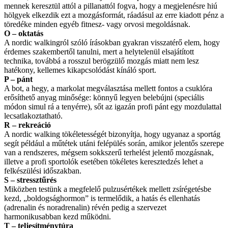
mennek keresztül attól a pillanattól fogva, hogy a megjelenésre hiú
hölgyek elkezdik ezt a mozgásformát, ráadásul az erre kiadott pénz a
töredéke minden egyéb fitnesz- vagy orvosi megoldásnak.
O – oktatás
A nordic walkingról szóló írásokban gyakran visszatérő elem, hogy
érdemes szakembertől tanulni, mert a helytelenül elsajátított
technika, továbbá a rosszul berögzülő mozgás miatt nem lesz
hatékony, kellemes kikapcsolódást kínáló sport.
P – pánt
A bot, a hegy, a markolat megválasztása mellett fontos a csuklóra
erősíthető anyag minősége: könnyű legyen belebújni (speciális
módon simul rá a tenyérre), sőt az igazán profi pánt egy mozdulattal
lecsatlakoztatható.
R – rekreáció
A nordic walking tökéletességét bizonyítja, hogy ugyanaz a sportág
segít például a műtétek utáni felépülés során, amikor jelentős szerepe
van a rendszeres, mégsem sokkszerű terhelést jelentő mozgásnak,
illetve a profi sportolók esetében tökéletes keresztedzés lehet a
felkészülési időszakban.
S – stressztűrés
Miközben testünk a megfelelő pulzusértékek mellett zsírégetésbe
kezd, „boldogsághormon” is termelődik, a hatás és ellenhatás
(adrenalin és noradrenalin) révén pedig a szervezet
harmonikusabban kezd működni.
T – teljesítménytúra