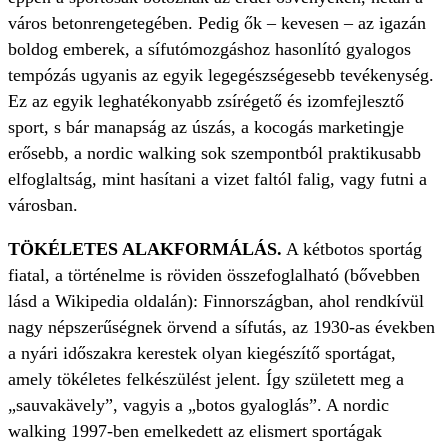
város betonrengetegében. Pedig ők – kevesen – az igazán
boldog emberek, a sífutómozgáshoz hasonlító gyalogos
tempózás ugyanis az egyik legegészségesebb tevékenység.
Ez az egyik leghatékonyabb zsírégető és izomfejlesztő
sport, s bár manapság az úszás, a kocogás marketingje
erősebb, a nordic walking sok szempontból praktikusabb
elfoglaltság, mint hasítani a vizet faltól falig, vagy futni a
városban.
TÖKÉLETES ALAKFORMÁLÁS.
A kétbotos sportág
fiatal, a történelme is röviden összefoglalható (bővebben
lásd a Wikipedia oldalán): Finnországban, ahol rendkívül
nagy népszerűségnek örvend a sífutás, az 1930-as években
a nyári időszakra kerestek olyan kiegészítő sportágat,
amely tökéletes felkészülést jelent. Így született meg a
„sauvakävely”, vagyis a „botos gyaloglás”. A nordic
walking 1997-ben emelkedett az elismert sportágak