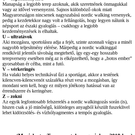
Manapság a legjobb terep azoknak, akik szeretnének önmagukkal
vagy az idővel versenyezni. Sajnos különböző okok miatt
Magyarországon nincsenek nagyszabású nordic walking versenyek,
pedig a kezdetekkor nagy volt a fellángolás, hogy legyen nálunk is
népsport az északi gyaloglás – csakhogy a legjobb
kezdeményezések is elhaltak.
U – ultratávok
Aki mozgásra, sportolásra adja a fejét, szinte azonnali vágya a minél
nagyobb teljesítmény elérése. Márpedig a nordic walkinggal
rendkívül jelentős távolság megtehető, így egy-egy hosszabb
terepverseny esetében még az is elképzelhető, hogy a „botos ember”
gyorsabban ér célba, mint a futó.
V – vérkeringés
Ha valaki helyes technikával űzi a sportágat, akkor a testének
kilencven-kilencvenöt százaléka részt vesz a mozgásban, így
mondani sem kell, hogy ez milyen jótékony hatással van az
érrendszerre és keringésre.
Z – zokni
Az egyik legfontosabb felszerelés a nordic walkingozás során (is),
hiszen csak a jó minőségű, különleges anyagból készült fuszeklivel
lehet kidörzsölés- és vízhólyagmentes a tempós gyaloglás.