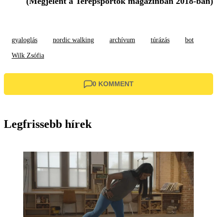
(Megjelent a Terepsportok magazinban 2018-ban)
gyaloglás
nordic walking
archívum
túrázás
bot
Wilk Zsófia
0 KOMMENT
Legfrissebb hírek