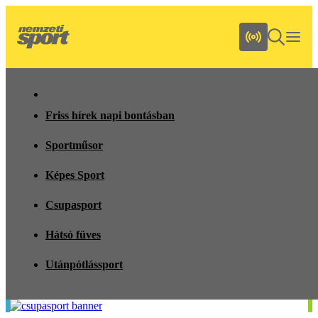
Friss hírek napi bontásban
Sportműsor
Képes Sport
Csupasport
Hátsó füves
Utánpótlássport