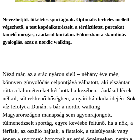
Nevezhetjük tökéletes sportágnak. Optimális terhelés mellett
végezhető, a test kopóalkatrészeit, a térdízületet, porcokat
kímélő mozgás, ráadásul kortalan. Fókuszban a skandináv
gyaloglás, azaz a nordic walking.
Nézd már, az a srác nyáron síel! – néhány éve még
könnyen gúnyolódás célpontjává válhatott, aki elszántan
rótta a kilométereket két bottal a kezében, ráadásul lécek
nélkül, sőt rekkenő hőségben, a nyári kánikula idején. Sok
víz lefolyt a Dunán, s bár a nordic walking
Magyarországon manapság sem agyonrajongott,
túlmenedzselt sportág, egyre kevésbé feltűnő, ha a nők, a
férfiak, az őszülő hajúak, a fiatalok, a túlsúlyosak vagy
éppen a sportosak botoznak az erdei ösvényeken, netán a