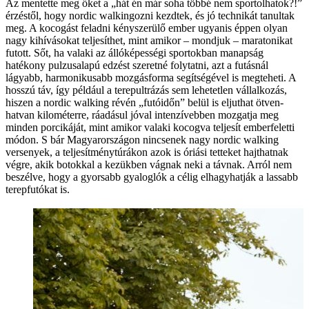
Az mentette meg őket a „hát én már soha többé nem sportolhatok?!”
érzéstől, hogy nordic walkingozni kezdtek, és jó technikát tanultak
meg. A kocogást feladni kényszerülő ember ugyanis éppen olyan
nagy kihívásokat teljesíthet, mint amikor – mondjuk – maratonikat
futott. Sőt, ha valaki az állóképességi sportokban manapság
hatékony pulzusalapú edzést szeretné folytatni, azt a futásnál
lágyabb, harmonikusabb mozgásforma segítségével is megteheti. A
hosszú táv, így például a terepultrázás sem lehetetlen vállalkozás,
hiszen a nordic walking révén „futóidőn” belül is eljuthat ötven-
hatvan kilométerre, ráadásul jóval intenzívebben mozgatja meg
minden porcikáját, mint amikor valaki kocogva teljesít emberfeletti
módon. S bár Magyarországon nincsenek nagy nordic walking
versenyek, a teljesítménytúrákon azok is óriási tetteket hajthatnak
végre, akik botokkal a kezükben vágnak neki a távnak. Arról nem
beszélve, hogy a gyorsabb gyaloglók a célig elhagyhatják a lassabb
terepfutókat is.