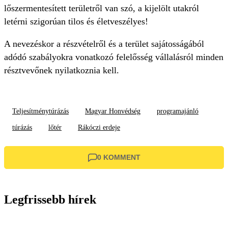
lőszermentesített területről van szó, a kijelölt utakról
letérni szigorúan tilos és életveszélyes!
A nevezéskor a részvételről és a terület sajátosságából
adódó szabályokra vonatkozó felelősség vállalásról minden
résztvevőnek nyilatkoznia kell.
Teljesítménytúrázás
Magyar Honvédség
programajánló
túrázás
lőtér
Rákóczi erdeje
0 KOMMENT
Legfrissebb hírek