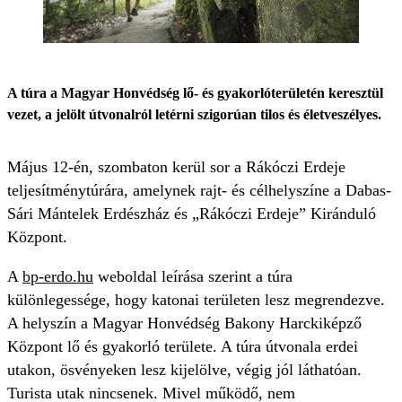
A túra a Magyar Honvédség lő- és gyakorlóterületén keresztül
vezet, a jelölt útvonalról letérni szigorúan tilos és életveszélyes.
Május 12-én, szombaton kerül sor a Rákóczi Erdeje
teljesítménytúrára, amelynek rajt- és célhelyszíne a Dabas-
Sári Mántelek Erdészház és „Rákóczi Erdeje” Kiránduló
Központ.
A
bp-erdo.hu
weboldal leírása szerint a túra
különlegessége, hogy katonai területen lesz megrendezve.
A helyszín a Magyar Honvédség Bakony Harckiképző
Központ lő és gyakorló területe. A túra útvonala erdei
utakon, ösvényeken lesz kijelölve, végig jól láthatóan.
Turista utak nincsenek. Mivel működő, nem