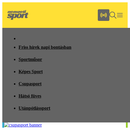
Friss hírek napi bontásban
Sportműsor
Képes Sport
Csupasport
Hátsó füves
Utánpótlássport