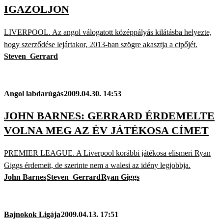
IGAZOLJON
LIVERPOOL. Az angol válogatott középpályás kilátásba helyezte,
hogy szerződése lejártakor, 2013-ban szögre akasztja a cipőjét.
Steven_Gerrard
Angol labdarúgás
2009.04.30. 14:53
JOHN BARNES: GERRARD ÉRDEMELTE
VOLNA MEG AZ ÉV JÁTÉKOSA CÍMET
PREMIER LEAGUE. A Liverpool korábbi játékosa elismeri Ryan
Giggs érdemeit, de szerinte nem a walesi az idény legjobbja.
John Barnes
Steven_Gerrard
Ryan Giggs
Bajnokok Ligája
2009.04.13. 17:51