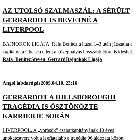
AZ UTOLSÓ SZALMASZÁL: A SÉRÜLT
GERRARDOT IS BEVETNÉ A
LIVERPOOL
BAJNOKOK LIGÁJA. Rafa Benítez a hazai 1–3 után játszatná a
kapitányt a Chelsea ellen; a középpályás hosszabb időre is kieshet.
Rafa_Benítez
Steven_Gerrard
Bajnokok Ligája
Angol labdarúgás
2009.04.10. 23:16
GERRARDOT A HILLSBOROUGHI
TRAGÉDIA IS ÖSZTÖNÖZTE
KARRIERJE SORÁN
LIVERPOOL. A „vörösök” csapatkapitányának 10 éves
unokatestvére volt a legfiatalabb a tragédia 96 áldozata között.