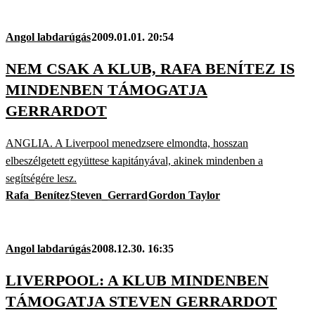
Angol labdarúgás
2009.01.01. 20:54
NEM CSAK A KLUB, RAFA BENÍTEZ IS
MINDENBEN TÁMOGATJA
GERRARDOT
ANGLIA. A Liverpool menedzsere elmondta, hosszan
elbeszélgetett együttese kapitányával, akinek mindenben a
segítségére lesz.
Rafa_Benítez
Steven_Gerrard
Gordon Taylor
Angol labdarúgás
2008.12.30. 16:35
LIVERPOOL: A KLUB MINDENBEN
TÁMOGATJA STEVEN GERRARDOT