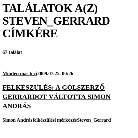
TALÁLATOK A(Z)
STEVEN_GERRARD
CÍMKÉRE
67 találat
Minden más foci
2009.07.25. 00:26
FELKÉSZÜLÉS: A GÓLSZERZŐ
GERRARDOT VÁLTOTTA SIMON
ANDRÁS
Simon András
felkészülési mérkőzés
Steven_Gerrard