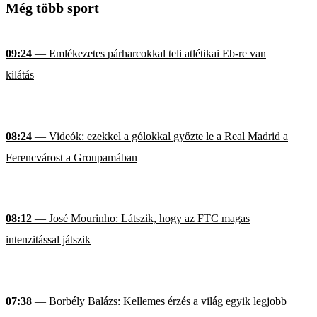
Még több sport
09:24
— Emlékezetes párharcokkal teli atlétikai Eb-re van
kilátás
08:24
— Videók: ezekkel a gólokkal győzte le a Real Madrid a
Ferencvárost a Groupamában
08:12
— José Mourinho: Látszik, hogy az FTC magas
intenzitással játszik
07:38
— Borbély Balázs: Kellemes érzés a világ egyik legjobb