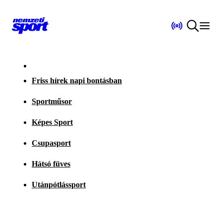
Friss hírek napi bontásban
Sportműsor
Képes Sport
Csupasport
Hátsó füves
Utánpótlássport