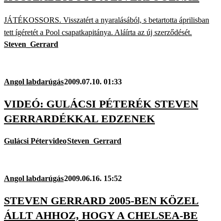
JÁTÉKOSSORS. Visszatért a nyaralásából, s betartotta áprilisban
tett ígéretét a Pool csapatkapitánya. Aláírta az új szerződését.
Steven_Gerrard
Angol labdarúgás
2009.07.10. 01:33
VIDEÓ: GULÁCSI PÉTERÉK STEVEN
GERRARDÉKKAL EDZENEK
Gulácsi Péter
video
Steven_Gerrard
Angol labdarúgás
2009.06.16. 15:52
STEVEN GERRARD 2005-BEN KÖZEL
ÁLLT AHHOZ, HOGY A CHELSEA-BE