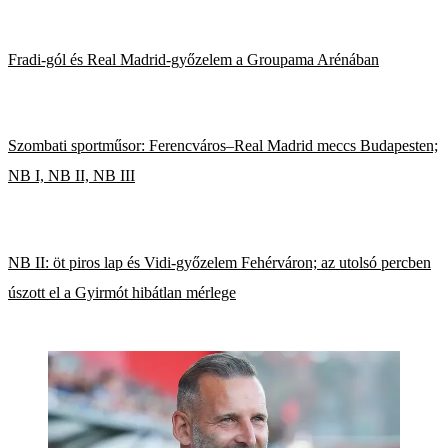
Fradi-gól és Real Madrid-győzelem a Groupama Arénában
Szombati sportműsor: Ferencváros–Real Madrid meccs Budapesten;
NB I, NB II, NB III
NB II: öt piros lap és Vidi-győzelem Fehérváron; az utolsó percben
úszott el a Gyirmót hibátlan mérlege