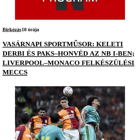
Birkózás
10 órája
VASÁRNAPI SPORTMŰSOR: KELETI
DERBI ÉS PAKS–HONVÉD AZ NB I-BEN;
LIVERPOOL–MONACO FELKÉSZÜLÉSI
MECCS