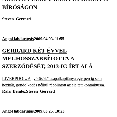
BÍRÓSÁGON
Steven_Gerrard
Angol labdarúgás
2009.04.03. 11:55
GERRARD KÉT ÉVVEL
MEGHOSSZABBÍTOTTA A
SZERZŐDÉSÉT, 2013-IG ÍRT ALÁ
LIVERPOOL. A „vörösök” csapatkapitánya egy percig sem
hezitált, gondolkodás nélkül rábólintott az elé tett kontraktusra.
Rafa_Benítez
Steven_Gerrard
Angol labdarúgás
2009.03.25. 10:23