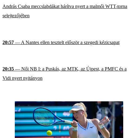
András Csaba meccslabdákat hárítva nyert a malmői WTT-torna
selejtezőjében
20:57
— A Nantes ellen tesztelt először a szegedi kézicsapat
20:35
— Női NB I: a Puskás, az MTK, az Újpest, a PMFC és a
Vidi nyert nyitányon