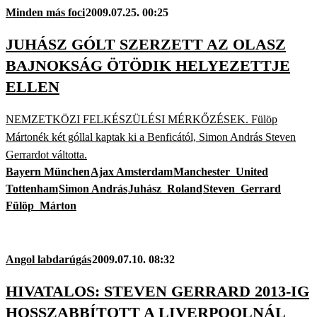
Minden más foci
2009.07.25. 00:25
JUHÁSZ GÓLT SZERZETT AZ OLASZ
BAJNOKSÁG ÖTÖDIK HELYEZETTJE
ELLEN
NEMZETKÖZI FELKÉSZÜLÉSI MÉRKŐZÉSEK. Fülöp
Mártonék két góllal kaptak ki a Benficától, Simon András Steven
Gerrardot váltotta.
Bayern München
Ajax Amsterdam
Manchester_United
Tottenham
Simon András
Juhász_Roland
Steven_Gerrard
Fülöp_Márton
Angol labdarúgás
2009.07.10. 08:32
HIVATALOS: STEVEN GERRARD 2013-IG
HOSSZABBÍTOTT A LIVERPOOLNÁL