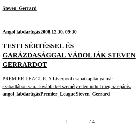
Steven_Gerrard
Angol labdarúgás
2008.12.30. 09:30
TESTI SÉRTÉSSEL ÉS
GARÁZDASÁGGAL VÁDOLJÁK STEVEN
GERRARDOT
PREMIER LEAGUE. A Liverpool csapatkapitánya már
szabadlábon van. További két személy ellen indult meg az eljárás.
angol_labdarúgás
Premier_League
Steven_Gerrard
1
/
4