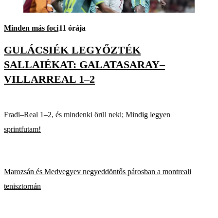
Minden más foci
11 órája
GULÁCSIÉK LEGYŐZTÉK
SALLAIÉKAT: GALATASARAY–
VILLARREAL 1–2
Fradi–Real 1–2, és mindenki örül neki; Mindig legyen
sprintfutam!
Marozsán és Medvegyev negyeddöntős párosban a montreali
tenisztornán