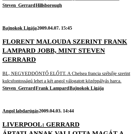
Steven_Gerrard
Hillsborough
Bajnokok Ligája
2009.04.07. 15:45
FLORENT MALOUDA SZERINT FRANK
LAMPARD JOBB, MINT STEVEN
GERRARD
BL, NEGYEDDÖNTŐ ELŐTT. A Chelsea francia szélsője szerint
kulcsfontosságú lehet a két angol válogatott középpályás harca.
Steven_Gerrard
Frank Lampard
Bajnokok Ligája
Angol labdarúgás
2009.04.03. 14:44
LIVERPOOL: GERRARD
ÁRTATLANNAK VALLOTTA MAGÁT A