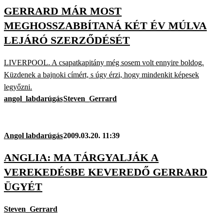
GERRARD MÁR MOST
MEGHOSSZABBÍTANÁ KÉT ÉV MÚLVA
LEJÁRÓ SZERZŐDÉSÉT
LIVERPOOL. A csapatkapitány még sosem volt ennyire boldog.
Küzdenek a bajnoki címért, s úgy érzi, hogy mindenkit képesek
legyőzni.
angol_labdarúgás
Steven_Gerrard
Angol labdarúgás
2009.03.20. 11:39
ANGLIA: MA TÁRGYALJÁK A
VEREKEDÉSBE KEVEREDŐ GERRARD
ÜGYÉT
Steven_Gerrard