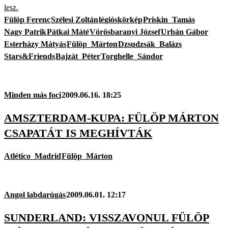
lesz.
Fülöp Ferenc
Szélesi Zoltán
légióskörkép
Priskin_Tamás
Nagy Patrik
Pátkai Máté
Vörösbaranyi József
Urbán Gábor
Esterházy Mátyás
Fülöp_Márton
Dzsudzsák_Balázs
Stars&Friends
Bajzát_Péter
Torghelle_Sándor
Minden más foci
2009.06.16. 18:25
AMSZTERDAM-KUPA: FÜLÖP MÁRTON
CSAPATÁT IS MEGHÍVTÁK
Atlético_Madrid
Fülöp_Márton
Angol labdarúgás
2009.06.01. 12:17
SUNDERLAND: VISSZAVONUL FÜLÖP