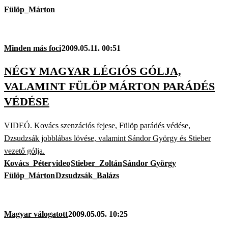
Fülöp_Márton
Minden más foci
2009.05.11. 00:51
NÉGY MAGYAR LÉGIÓS GÓLJA,
VALAMINT FÜLÖP MÁRTON PARÁDÉS
VÉDÉSE
VIDEÓ. Kovács szenzációs fejese, Fülöp parádés védése,
Dzsudzsák jobblábas lövése, valamint Sándor György és Stieber
vezető gólja.
Kovács_Péter
video
Stieber_Zoltán
Sándor György
Fülöp_Márton
Dzsudzsák_Balázs
Magyar válogatott
2009.05.05. 10:25