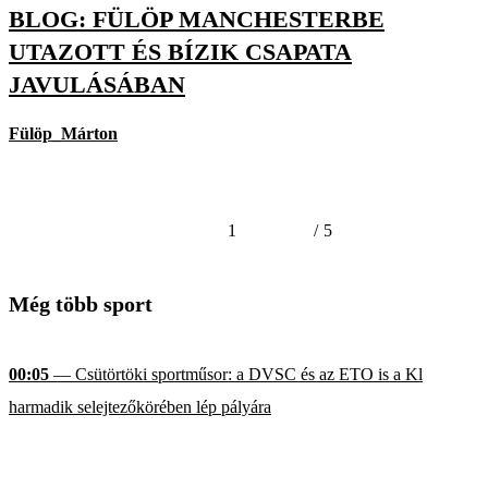
BLOG: FÜLÖP MANCHESTERBE
UTAZOTT ÉS BÍZIK CSAPATA
JAVULÁSÁBAN
Fülöp_Márton
1
/
5
Még több sport
00:05
— Csütörtöki sportműsor: a DVSC és az ETO is a Kl
harmadik selejtezőkörében lép pályára