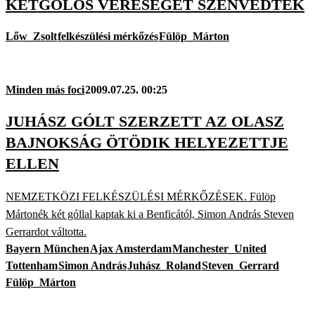
KÉTGÓLOS VERESÉGET SZENVEDTEK
Lőw_Zsolt
felkészülési mérkőzés
Fülöp_Márton
Minden más foci
2009.07.25. 00:25
JUHÁSZ GÓLT SZERZETT AZ OLASZ
BAJNOKSÁG ÖTÖDIK HELYEZETTJE
ELLEN
NEMZETKÖZI FELKÉSZÜLÉSI MÉRKŐZÉSEK. Fülöp
Mártonék két góllal kaptak ki a Benficától, Simon András Steven
Gerrardot váltotta.
Bayern München
Ajax Amsterdam
Manchester_United
Tottenham
Simon András
Juhász_Roland
Steven_Gerrard
Fülöp_Márton