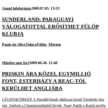
Angol labdarúgás
2009.07.05. 13:33
SUNDERLAND: PARAGUAYI
VÁLOGATOTTAL ERŐSÍTHET FÜLÖP
KLUBJA
Paulo da Silva
Toluca
Fülöp_Márton
Minden más foci
2009.06.30. 12:48
PRISKIN ÁRA KÖZEL EGYMILLIÓ
FONT, ESTERHÁZY A REAC-TÓL
KERÜLHET ANGLIÁBA
LÉGIÓSKÖRKÉP. A Stars&Friends játékosai közül Torghelle újra
edz, Szélesit a Chamiponshipből hívják, Nagy Patrik a Rapid profija