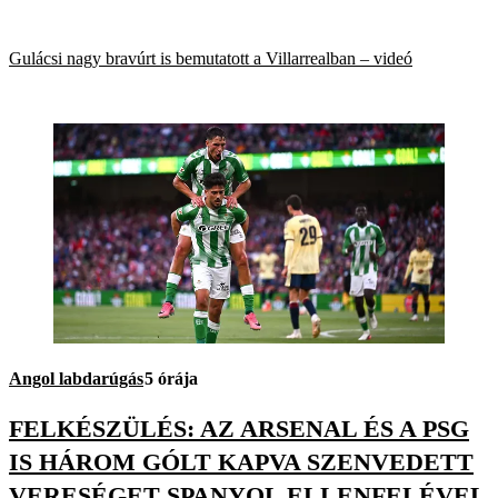
Gulácsi nagy bravúrt is bemutatott a Villarrealban – videó
Angol labdarúgás
5 órája
FELKÉSZÜLÉS: AZ ARSENAL ÉS A PSG
IS HÁROM GÓLT KAPVA SZENVEDETT
VERESÉGET SPANYOL ELLENFELÉVEL