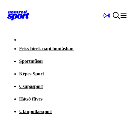
Friss hírek napi bontásban
Sportműsor
Képes Sport
Csupasport
Hátsó füves
Utánpótlássport