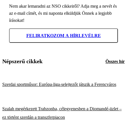
Nem akar lemaradni az NSO cikkeiről? Adja meg a nevét és
az e-mail címét, és mi naponta elküldjük Önnek a legjobb
írásokat!
FELIRATKOZOM A HÍRLEVÉLRE
Népszerű cikkek
Összes hír
Szerdai sportműsor: Európa-liga-selejtezőt játszik a Ferencváros
Szalah megérkezett Trabzonba, célegyenesben a Diomandé-üzlet –
ez történt szerdán a transzferpiacon