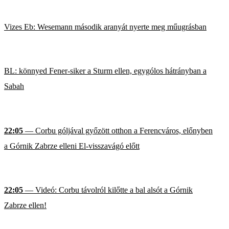
Vizes Eb: Wesemann második aranyát nyerte meg műugrásban
BL: könnyed Fener-siker a Sturm ellen, egygólos hátrányban a
Sabah
22:05
— Corbu góljával győzött otthon a Ferencváros, előnyben
a Górnik Zabrze elleni El-visszavágó előtt
22:05
— Videó: Corbu távolról kilőtte a bal alsót a Górnik
Zabrze ellen!