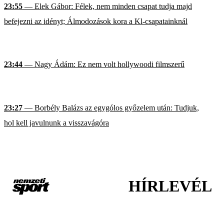
23:55
— Elek Gábor: Félek, nem minden csapat tudja majd
befejezni az idényt; Álmodozások kora a Kl-csapatainknál
23:44
— Nagy Ádám: Ez nem volt hollywoodi filmszerű
23:27
— Borbély Balázs az egygólos győzelem után: Tudjuk,
hol kell javulnunk a visszavágóra
HÍRLEVÉL