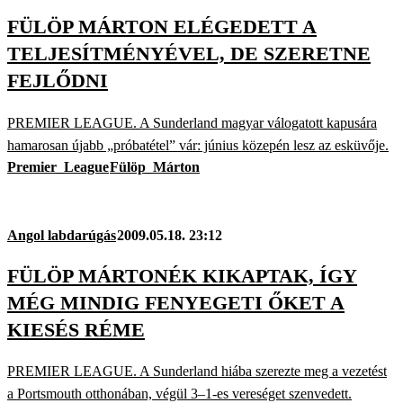
FÜLÖP MÁRTON ELÉGEDETT A
TELJESÍTMÉNYÉVEL, DE SZERETNE
FEJLŐDNI
PREMIER LEAGUE. A Sunderland magyar válogatott kapusára
hamarosan újabb „próbatétel” vár: június közepén lesz az esküvője.
Premier_League
Fülöp_Márton
Angol labdarúgás
2009.05.18. 23:12
FÜLÖP MÁRTONÉK KIKAPTAK, ÍGY
MÉG MINDIG FENYEGETI ŐKET A
KIESÉS RÉME
PREMIER LEAGUE. A Sunderland hiába szerezte meg a vezetést
a Portsmouth otthonában, végül 3–1-es vereséget szenvedett.