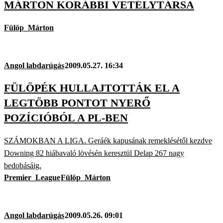
MÁRTON KORÁBBI VETÉLYTÁRSA
Fülöp_Márton
Angol labdarúgás
2009.05.27. 16:34
FÜLÖPÉK HULLAJTOTTÁK EL A
LEGTÖBB PONTOT NYERŐ
POZÍCIÓBÓL A PL-BEN
SZÁMOKBAN A LIGA. Geráék kapusának remeklésétől kezdve
Downing 82 hiábavaló lövésén keresztül Delap 267 nagy
bedobásáig.
Premier_League
Fülöp_Márton
Angol labdarúgás
2009.05.26. 09:01