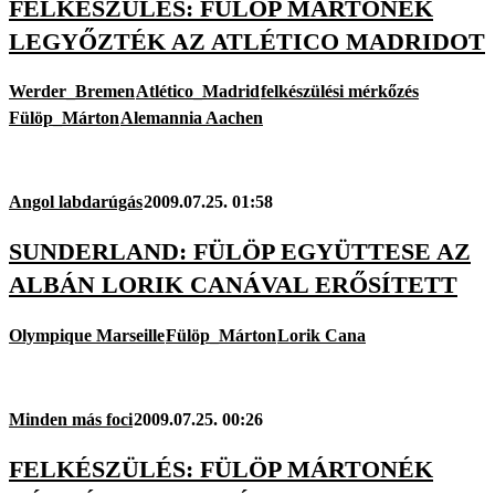
FELKÉSZÜLÉS: FÜLÖP MÁRTONÉK
LEGYŐZTÉK AZ ATLÉTICO MADRIDOT
Werder_Bremen
Atlético_Madrid
felkészülési mérkőzés
Fülöp_Márton
Alemannia Aachen
Angol labdarúgás
2009.07.25. 01:58
SUNDERLAND: FÜLÖP EGYÜTTESE AZ
ALBÁN LORIK CANÁVAL ERŐSÍTETT
Olympique Marseille
Fülöp_Márton
Lorik Cana
Minden más foci
2009.07.25. 00:26
FELKÉSZÜLÉS: FÜLÖP MÁRTONÉK