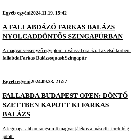
Egyéb egyéni
2024.11.19. 15:42
A FALLABDÁZÓ FARKAS BALÁZS
NYOLCADDÖNTŐS SZINGAPÚRBAN
A magyar versenyző egyiptomi riválissal csatázott az első körben.
fallabda
Farkas Balázs
squash
Szingapúr
Egyéb egyéni
2024.09.23. 21:57
FALLABDA BUDAPEST OPEN: DÖNTŐ
SZETTBEN KAPOTT KI FARKAS
BALÁZS
A legmagasabban rangsorolt magyar játékos a második fordulóig
jutott.