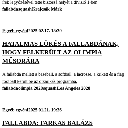
írek legyőzésével tette biztossá helyét a divizió 1-ben.
fallabda
squash
Krajcsák Márk
Egyéb egyéni
2025.02.17. 18:39
HATALMAS LÖKÉS A FALLABDÁNAK,
HOGY FELKERÜLT AZ OLIMPIA
MŰSORÁRA
A fallabda mellett a baseball, a softball, a lacrosse, a krikett és a flag
football került be az ötkarikás programba.
fallabda
olimpia 2028
squash
Los Angeles 2028
Egyéb egyéni
2025.01.21. 19:36
FALLABDA: FARKAS BALÁZS