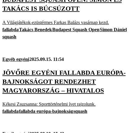
TAKÁCS IS BÚCSÚZOTT
A Világjátékok-ezüstérmes Farkas Balázs vasárnap kezd.
fallabda
Takács Benedek
Budapest Squash Open
Simon Dániel
squash
Egyéb egyéni
2025.09.15. 11:54
JÖVŐRE EGYÉNI FALLABDA EURÓPA-
BAJNOKSÁGOT RENDEZHET
MAGYARORSZÁG – HIVATALOS
Kékesi Zsuzsanna: Sporttörténelmi ívet rajzolunk.
fallabda
fallabda európa-bajnokság
squash