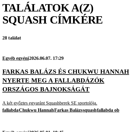
TALÁLATOK A(Z)
SQUASH
CÍMKÉRE
28 találat
Egyéb egyéni
2026.06.07. 17:29
FARKAS BALÁZS ÉS CHUKWU HANNAH
NYERTE MEG A FALLABDÁZÓK
ORSZÁGOS BAJNOKSÁGÁT
A két győztes egyaránt Squashberek SE sportolója.
fallabda
Chukwu Hannah
Farkas Balázs
squash
fallabda ob