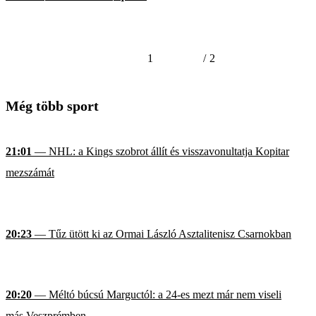
1
/
2
Még több sport
21:01
— NHL: a Kings szobrot állít és visszavonultatja Kopitar
mezszámát
20:23
— Tűz ütött ki az Ormai László Asztalitenisz Csarnokban
20:20
— Méltó búcsú Marguctól: a 24-es mezt már nem viseli
más Veszprémben