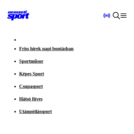
Friss hírek napi bontásban
Sportműsor
Képes Sport
Csupasport
Hátsó füves
Utánpótlássport