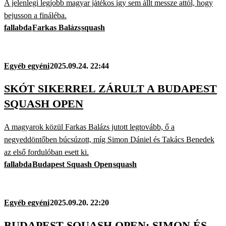
A jelenlegi legjobb magyar játékos így sem állt messze attól, hogy
bejusson a fináléba.
fallabda
Farkas Balázs
squash
Egyéb egyéni
2025.09.24. 22:44
SKÓT SIKERREL ZÁRULT A BUDAPEST
SQUASH OPEN
A magyarok közül Farkas Balázs jutott legtovább, ő a
negyeddöntőben búcsúzott, míg Simon Dániel és Takács Benedek
az első fordulóban esett ki.
fallabda
Budapest Squash Open
squash
Egyéb egyéni
2025.09.20. 22:20
BUDAPEST SQUASH OPEN: SIMON ÉS