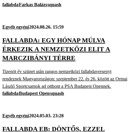
fallabda
Farkas Balázs
squash
Egyéb egyéni
2024.08.26. 15:59
FALLABDA: EGY HÓNAP MÚLVA
ÉRKEZIK A NEMZETKÖZI ELIT A
MARCZIBÁNYI TÉRRE
Tizenöt év szünet után rangos nemzetközi fallabdaversenyt
rendeznek Magyarországon: szeptember 22. és 26. között az Ormai
László Sportcsarnok ad otthont a PSA Budapest Opennek.
fallabda
Budapest Open
squash
Egyéb egyéni
2024.05.03. 23:28
FALLABDA EB: DÖNTŐS, EZZEL