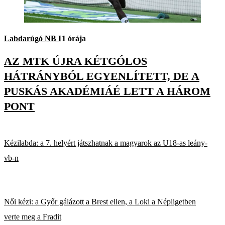
Labdarúgó NB I
1 órája
AZ MTK ÚJRA KÉTGÓLOS
HÁTRÁNYBÓL EGYENLÍTETT, DE A
PUSKÁS AKADÉMIÁÉ LETT A HÁROM
PONT
Kézilabda: a 7. helyért játszhatnak a magyarok az U18-as leány-
vb-n
Női kézi: a Győr gálázott a Brest ellen, a Loki a Népligetben
verte meg a Fradit