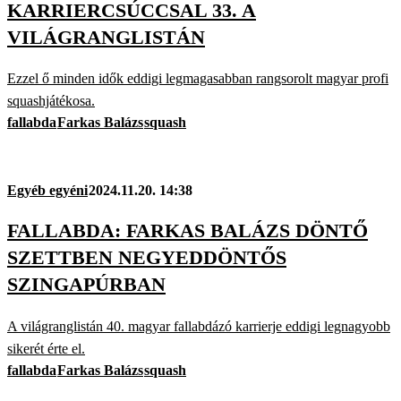
KARRIERCSÚCCSAL 33. A
VILÁGRANGLISTÁN
Ezzel ő minden idők eddigi legmagasabban rangsorolt magyar profi
squashjátékosa.
fallabda
Farkas Balázs
squash
Egyéb egyéni
2024.11.20. 14:38
FALLABDA: FARKAS BALÁZS DÖNTŐ
SZETTBEN NEGYEDDÖNTŐS
SZINGAPÚRBAN
A világranglistán 40. magyar fallabdázó karrierje eddigi legnagyobb
sikerét érte el.
fallabda
Farkas Balázs
squash