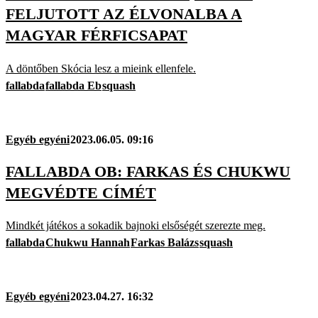
FELJUTOTT AZ ÉLVONALBA A
MAGYAR FÉRFICSAPAT
A döntőben Skócia lesz a mieink ellenfele.
fallabda
fallabda Eb
squash
Egyéb egyéni
2023.06.05. 09:16
FALLABDA OB: FARKAS ÉS CHUKWU
MEGVÉDTE CÍMÉT
Mindkét játékos a sokadik bajnoki elsőségét szerezte meg.
fallabda
Chukwu Hannah
Farkas Balázs
squash
Egyéb egyéni
2023.04.27. 16:32