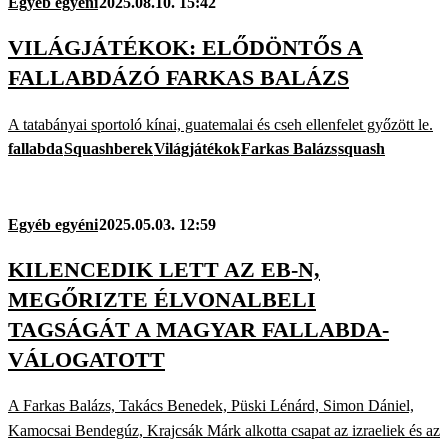
Egyéb egyéni
2025.08.10. 15:42
VILÁGJÁTÉKOK: ELŐDÖNTŐS A
FALLABDÁZÓ FARKAS BALÁZS
A tatabányai sportoló kínai, guatemalai és cseh ellenfelet győzött le.
fallabda
Squashberek
Világjátékok
Farkas Balázs
squash
Egyéb egyéni
2025.05.03. 12:59
KILENCEDIK LETT AZ EB-N,
MEGŐRIZTE ÉLVONALBELI
TAGSÁGÁT A MAGYAR FALLABDA-
VÁLOGATOTT
A Farkas Balázs, Takács Benedek, Püski Lénárd, Simon Dániel,
Kamocsai Bendegúz, Krajcsák Márk alkotta csapat az izraeliek és az