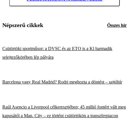
Népszerű cikkek
Összes hír
Csütörtöki sportműsor: a DVSC és az ETO is a Kl harmadik
selejtezőkörében lép pályára
Barcelona vagy Real Madrid? Rodri meghozta a döntést – sajtóhír
Raúl Asencio a Liverpool célkeresztjében; 45 millió fontért vált meg
kapusától a Man. City – ez történt csütörtökön a transzferpiacon