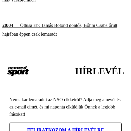
20:04
— Öttusa Eb: Tamás Botond döntős, Bőhm Csaba őrült
hajrában éppen csak lemaradt
HÍRLEVÉL
Nem akar lemaradni az NSO cikkeiről? Adja meg a nevét és
az e-mail címét, és mi naponta elküldjük Önnek a legjobb
írásokat!
FELIRATKOZOM A HÍRLEVÉLRE