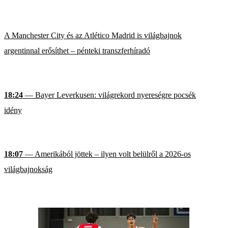
A Manchester City és az Atlético Madrid is világbajnok
argentinnal erősíthet – pénteki transzferhíradó
18:24
— Bayer Leverkusen: világrekord nyereségre pocsék
idény
18:07
— Amerikából jöttek – ilyen volt belülről a 2026-os
világbajnokság