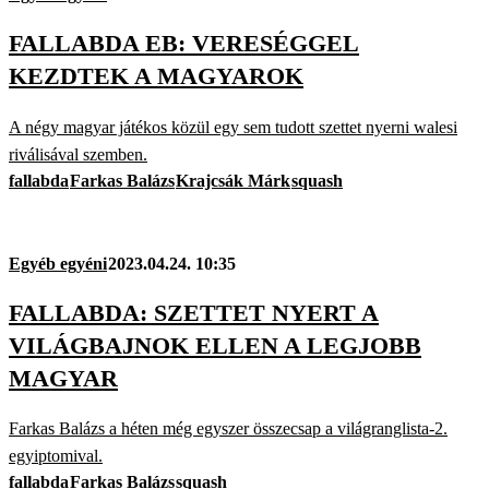
FALLABDA EB: VERESÉGGEL
KEZDTEK A MAGYAROK
A négy magyar játékos közül egy sem tudott szettet nyerni walesi
riválisával szemben.
fallabda
Farkas Balázs
Krajcsák Márk
squash
Egyéb egyéni
2023.04.24. 10:35
FALLABDA: SZETTET NYERT A
VILÁGBAJNOK ELLEN A LEGJOBB
MAGYAR
Farkas Balázs a héten még egyszer összecsap a világranglista-2.
egyiptomival.
fallabda
Farkas Balázs
squash