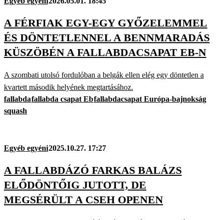
Egyéb egyéni
2026.05.01. 18:45
A FÉRFIAK EGY-EGY GYŐZELEMMEL
ÉS DÖNTETLENNEL A BENNMARADÁS
KÜSZÖBÉN A FALLABDACSAPAT EB-N
A szombati utolsó fordulóban a belgák ellen elég egy döntetlen a
kvartett második helyének megtartásához.
fallabda
fallabda csapat Eb
fallabdacsapat Európa-bajnokság
squash
Egyéb egyéni
2025.10.27. 17:27
A FALLABDÁZÓ FARKAS BALÁZS
ELŐDÖNTŐIG JUTOTT, DE
MEGSÉRÜLT A CSEH OPENEN