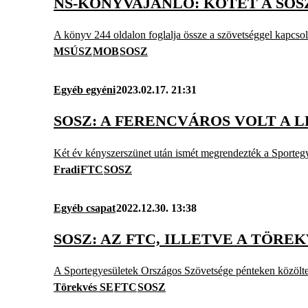
NS-KÖNYVAJÁNLÓ: KÖTET A SOS
A könyv 244 oldalon foglalja össze a szövetséggel kapcsolat
MSÚSZ
MOB
SOSZ
Egyéb egyéni
2023.02.17. 21:31
SOSZ: A FERENCVÁROS VOLT A L
Két év kényszerszünet után ismét megrendezték a Sporteg
Fradi
FTC
SOSZ
Egyéb csapat
2022.12.30. 13:38
SOSZ: AZ FTC, ILLETVE A TÖR
A Sportegyesületek Országos Szövetsége pénteken közölte
Törekvés SE
FTC
SOSZ