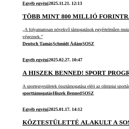
Egyéb egyéni
2025.11.21. 12:13
TÖBB MINT 800 MILLIÓ FORINT
„A folyamatosan növekvő támogatások egyértelműen mutatják
végeznek.”
Deutsch Tamás
Schmidt Ádám
SOSZ
Egyéb egyéni
2025.02.27. 10:47
A HISZEK BENNED! SPORT PRO
A sportegyesületek össztámogatása eléri az olimpiai sport
sporttámogatás
Hiszek Benned
SOSZ
Egyéb egyéni
2025.01.17. 14:12
KÖZTESTÜLETTÉ ALAKULT A SO