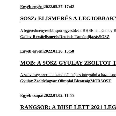
Egyéb egyéni
2022.05.27. 17:42
SOSZ: ELISMERÉS A LEGJOBBA
A legeredményesebb sportegyesület a BHSE lett, Gallov Rez
Gallov Rezső
elismerés
Deutsch Tamás
díjazás
SOSZ
Egyéb egyéni
2022.01.26. 15:58
MOB: A SOSZ GYULAY ZSOLTOT
A szövetség szerint a kandidált képes integrálni a hazai spo
Gyulay Zsolt
Magyar Olimpiai Bizottság
MOB
SOSZ
Egyéb csapat
2022.01.02. 11:55
RANGSOR: A BHSE LETT 2021 