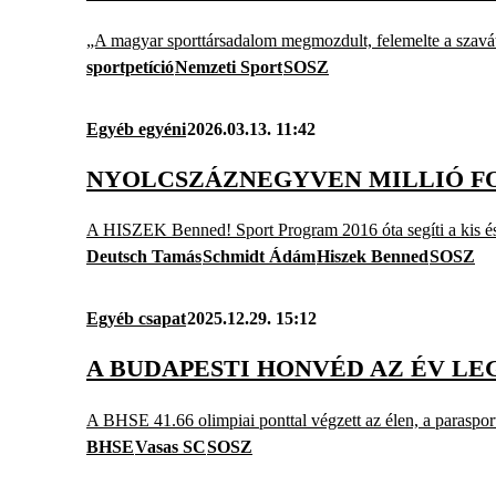
„A magyar sporttársadalom megmozdult, felemelte a szavát,
sportpetíció
Nemzeti Sport
SOSZ
Egyéb egyéni
2026.03.13. 11:42
NYOLCSZÁZNEGYVEN MILLIÓ FO
A HISZEK Benned! Sport Program 2016 óta segíti a kis és
Deutsch Tamás
Schmidt Ádám
Hiszek Benned
SOSZ
Egyéb csapat
2025.12.29. 15:12
A BUDAPESTI HONVÉD AZ ÉV L
A BHSE 41.66 olimpiai ponttal végzett az élen, a parasport
BHSE
Vasas SC
SOSZ