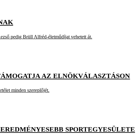
KNAK
ső pedig Brüll Alfréd-életműdíjat vehetett át.
 TÁMOGATJA AZ ELNÖKVÁLASZTÁSON
rtélet minden szereplőjét.
LEGEREDMÉNYESEBB SPORTEGYESÜLETE