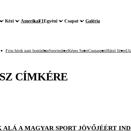
Kézi
Amerika
F1
Egyéni
Csapat
Galéria
Friss hírek napi bontásban
Sportműsor
Képes Sport
Csupasport
Hátsó füves
Utá
SZ
CÍMKÉRE
K ALÁ A MAGYAR SPORT JÖVŐJÉÉRT IND