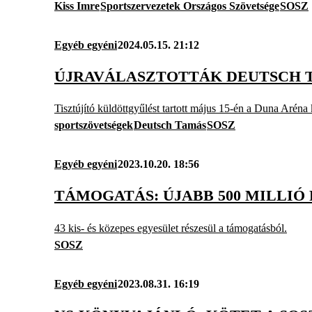
Kiss Imre
Sportszervezetek Országos Szövetsége
SOSZ
Egyéb egyéni
2024.05.15. 21:12
ÚJRAVÁLASZTOTTÁK DEUTSCH 
Tisztújító küldöttgyűlést tartott május 15-én a Duna Aréna
sportszövetségek
Deutsch Tamás
SOSZ
Egyéb egyéni
2023.10.20. 18:56
TÁMOGATÁS: ÚJABB 500 MILLIÓ
43 kis- és közepes egyesület részesül a támogatásból.
SOSZ
Egyéb egyéni
2023.08.31. 16:19