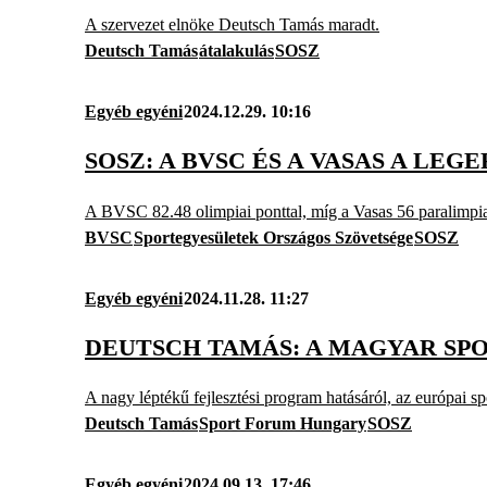
A szervezet elnöke Deutsch Tamás maradt.
Deutsch Tamás
átalakulás
SOSZ
Egyéb egyéni
2024.12.29. 10:16
SOSZ: A BVSC ÉS A VASAS A L
A BVSC 82.48 olimpiai ponttal, míg a Vasas 56 paralimpiai
BVSC
Sportegyesületek Országos Szövetsége
SOSZ
Egyéb egyéni
2024.11.28. 11:27
DEUTSCH TAMÁS: A MAGYAR SP
A nagy léptékű fejlesztési program hatásáról, az európai sp
Deutsch Tamás
Sport Forum Hungary
SOSZ
Egyéb egyéni
2024.09.13. 17:46