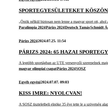
SPORTEGYESÜLETEKET KÖSZÖNT
„Önök nélkül biztosan nem lenne a magyar sport ott, ahol a
Paralimpia 2024
Párizs 2024
Deutsch Tamás
Schmidt 
Párizs 2024
2024.07.25. 11:54
PÁRIZS 2024: 65 HAZAI SPORTE
A legtöbb sportágban az UTE versenyzői szerepelnek maj
magyar olimpiai csapat
Párizs 2024
SOSZ
Egyéb egyéni
2024.07.07. 09:03
KISS IMRE: NYOLCVAN!
A SOSZ tiszteletbeli elnöke 35 éve tette le a szövetség alap