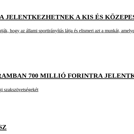
RA JELENTKEZHETNEK A KIS ÉS KÖZEP
, hogy az állami sportirányítás látja és elismeri azt a munkát, amelye
GRAMBAN 700 MILLIÓ FORINTRA JELEN
ági szakszövetségekét
SZ