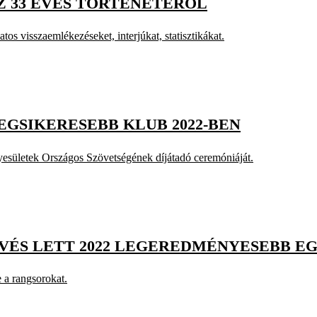
Z 33 ÉVES TÖRTÉNETÉRŐL
os visszaemlékezéseket, interjúkat, statisztikákat.
EGSIKERESEBB KLUB 2022-BEN
yesületek Országos Szövetségének díjátadó ceremóniáját.
EKVÉS LETT 2022 LEGEREDMÉNYESEBB E
 a rangsorokat.