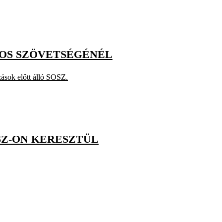
OS SZÖVETSÉGÉNÉL
zások előtt álló SOSZ.
SZ-ON KERESZTÜL