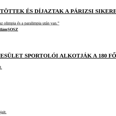
ÖTTEK ÉS DÍJAZTAK A PÁRIZSI SIKER
z olimpia és a paralimpia után van.”
Ádám
SOSZ
GYESÜLET SPORTOLÓI ALKOTJÁK A 180 F
d.
jait.