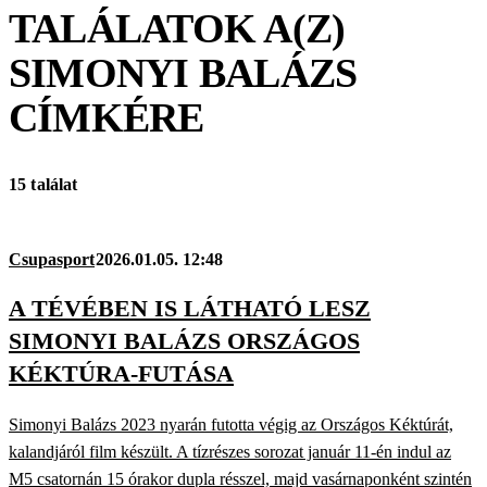
TALÁLATOK A(Z)
SIMONYI BALÁZS
CÍMKÉRE
15 találat
Csupasport
2026.01.05. 12:48
A TÉVÉBEN IS LÁTHATÓ LESZ
SIMONYI BALÁZS ORSZÁGOS
KÉKTÚRA-FUTÁSA
Simonyi Balázs 2023 nyarán futotta végig az Országos Kéktúrát,
kalandjáról film készült. A tízrészes sorozat január 11-én indul az
M5 csatornán 15 órakor dupla résszel, majd vasárnaponként szintén