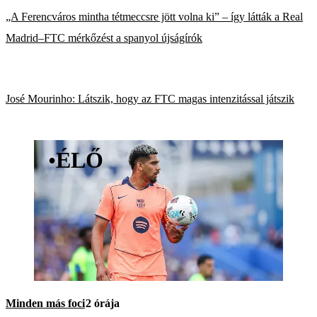
„A Ferencváros mintha tétmeccsre jött volna ki” – így látták a Real
Madrid–FTC mérkőzést a spanyol újságírók
José Mourinho: Látszik, hogy az FTC magas intenzitással játszik
•
ÉLŐ
Minden más foci
2 órája