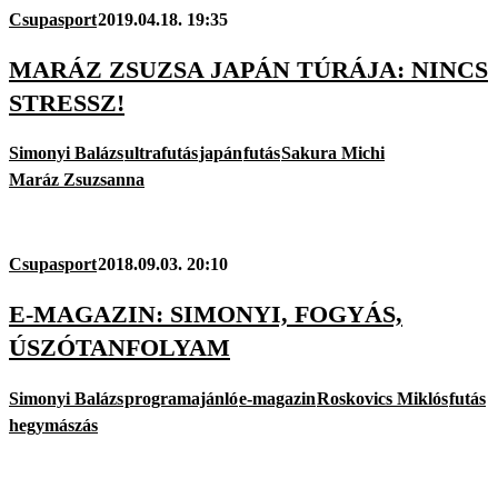
Csupasport
2019.04.18. 19:35
MARÁZ ZSUZSA JAPÁN TÚRÁJA: NINCS
STRESSZ!
Simonyi Balázs
ultrafutás
japán
futás
Sakura Michi
Maráz Zsuzsanna
Csupasport
2018.09.03. 20:10
E-MAGAZIN: SIMONYI, FOGYÁS,
ÚSZÓTANFOLYAM
Simonyi Balázs
programajánló
e-magazin
Roskovics Miklós
futás
hegymászás