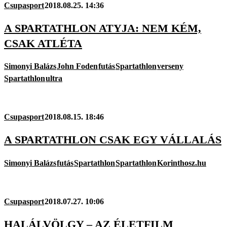
Csupasport
2018.08.25. 14:36
A SPARTATHLON ATYJA: NEM KÉM,
CSAK ATLÉTA
Simonyi Balázs
John Foden
futás
Spartathlon
verseny
Spartathlon
ultra
Csupasport
2018.08.15. 18:46
A SPARTATHLON CSAK EGY VÁLLALÁS
Simonyi Balázs
futás
Spartathlon
Spartathlon
Korinthosz.hu
Csupasport
2018.07.27. 10:06
HALÁLVÖLGY – AZ ÉLETFILM