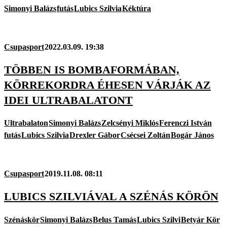
Simonyi Balázs
futás
Lubics Szilvia
Kéktúra
Csupasport
2022.03.09. 19:38
TÖBBEN IS BOMBAFORMÁBAN,
KÖRREKORDRA ÉHESEN VÁRJÁK AZ
IDEI ULTRABALATONT
Ultrabalaton
Simonyi Balázs
Zelcsényi Miklós
Ferenczi István
futás
Lubics Szilvia
Drexler Gábor
Csécsei Zoltán
Bogár János
Csupasport
2019.11.08. 08:11
LUBICS SZILVIÁVAL A SZÉNÁS KÖRÖN
Szénáskör
Simonyi Balázs
Belus Tamás
Lubics Szilvi
Betyár Kör