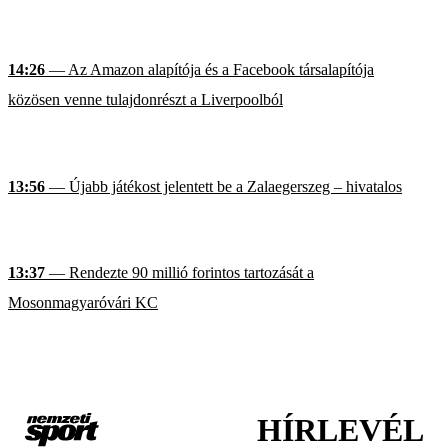
14:26
— Az Amazon alapítója és a Facebook társalapítója
közösen venne tulajdonrészt a Liverpoolból
13:56
— Újabb játékost jelentett be a Zalaegerszeg – hivatalos
13:37
— Rendezte 90 millió forintos tartozását a
Mosonmagyaróvári KC
HÍRLEVÉL