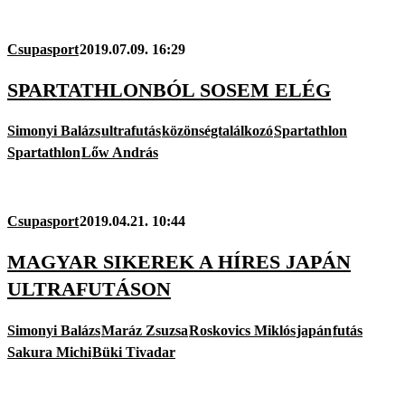
Csupasport
2019.07.09. 16:29
SPARTATHLONBÓL SOSEM ELÉG
Simonyi Balázs
ultrafutás
közönségtalálkozó
Spartathlon
Spartathlon
Lőw András
Csupasport
2019.04.21. 10:44
MAGYAR SIKEREK A HÍRES JAPÁN
ULTRAFUTÁSON
Simonyi Balázs
Maráz Zsuzsa
Roskovics Miklós
japán
futás
Sakura Michi
Büki Tivadar