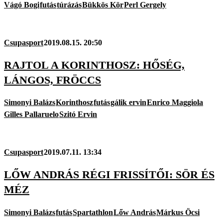
Vágó Bogi
futás
túrázás
Bükkös Kör
Perl Gergely
Csupasport
2019.08.15. 20:50
RAJTOL A KORINTHOSZ: HŐSÉG,
LÁNGOS, FRÖCCS
Simonyi Balázs
Korinthosz
futás
gálik ervin
Enrico Maggiola
Gilles Pallaruelo
Szitó Ervin
Csupasport
2019.07.11. 13:34
LŐW ANDRÁS RÉGI FRISSÍTŐI: SÖR ÉS
MÉZ
Simonyi Balázs
futás
Spartathlon
Lőw András
Márkus Öcsi