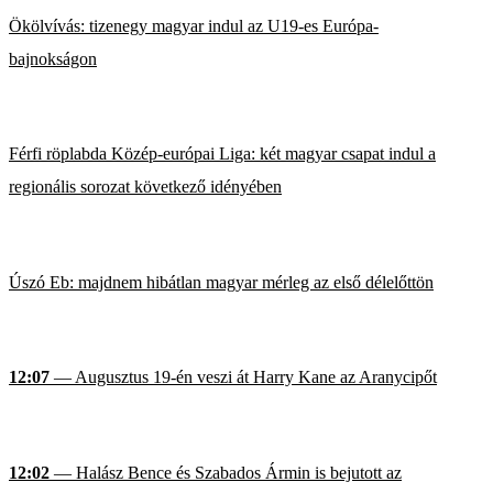
Ökölvívás: tizenegy magyar indul az U19-es Európa-
bajnokságon
Férfi röplabda Közép-európai Liga: két magyar csapat indul a
regionális sorozat következő idényében
Úszó Eb: majdnem hibátlan magyar mérleg az első délelőttön
12:07
— Augusztus 19-én veszi át Harry Kane az Aranycipőt
12:02
— Halász Bence és Szabados Ármin is bejutott az