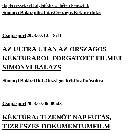
dupla részekkel folytatódik öt héten keresztül.
Simonyi Balázs
ultrafutás
Országos Kéktúra
futás
Csupasport
2023.07.12. 18:11
AZ ULTRA UTÁN AZ ORSZÁGOS
KÉKTÚRÁRÓL FORGATOTT FILMET
SIMONYI BALÁZS
Simonyi Balázs
OKT-Országos Kéktúra
futás
ultra
Csupasport
2023.07.06. 09:48
KÉKTÚRA: TIZENÖT NAP FUTÁS,
TÍZRÉSZES DOKUMENTUMFILM