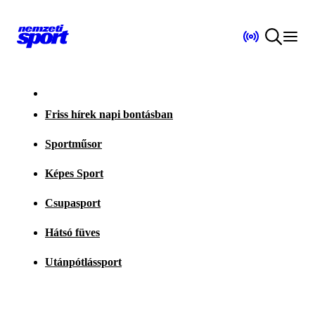
Friss hírek napi bontásban
Sportműsor
Képes Sport
Csupasport
Hátsó füves
Utánpótlássport