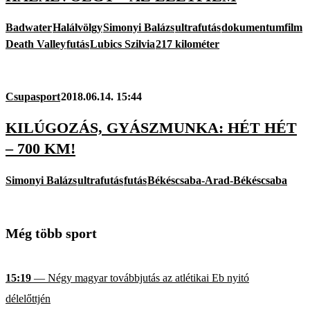
Badwater
Halálvölgy
Simonyi Balázs
ultrafutás
dokumentumfilm
Death Valley
futás
Lubics Szilvia
217 kilométer
Csupasport
2018.06.14. 15:44
KILÚGOZÁS, GYÁSZMUNKA: HÉT HÉT
– 700 KM!
Simonyi Balázs
ultrafutás
futás
Békéscsaba-Arad-Békéscsaba
Még több sport
15:19
— Négy magyar továbbjutás az atlétikai Eb nyitó
délelőttjén