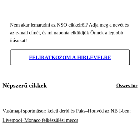
Nem akar lemaradni az NSO cikkeiről? Adja meg a nevét és
az e-mail címét, és mi naponta elküldjük Önnek a legjobb
írásokat!
FELIRATKOZOM A HÍRLEVÉLRE
Népszerű cikkek
Összes hír
Vasárnapi sportműsor: keleti derbi és Paks–Honvéd az NB I-ben;
Liverpool–Monaco felkészülési meccs