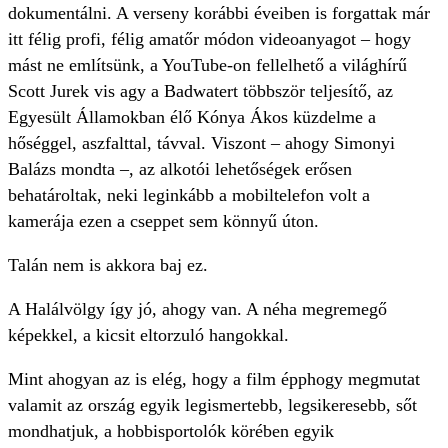
dokumentálni. A verseny korábbi éveiben is forgattak már
itt félig profi, félig amatőr módon videoanyagot – hogy
mást ne említsünk, a YouTube-on fellelhető a világhírű
Scott Jurek vis agy a Badwatert többször teljesítő, az
Egyesült Államokban élő Kónya Ákos küzdelme a
hőséggel, aszfalttal, távval. Viszont – ahogy Simonyi
Balázs mondta –, az alkotói lehetőségek erősen
behatároltak, neki leginkább a mobiltelefon volt a
kamerája ezen a cseppet sem könnyű úton.
Talán nem is akkora baj ez.
A Halálvölgy így jó, ahogy van. A néha megremegő
képekkel, a kicsit eltorzuló hangokkal.
Mint ahogyan az is elég, hogy a film épphogy megmutat
valamit az ország egyik legismertebb, legsikeresebb, sőt
mondhatjuk, a hobbisportolók körében egyik