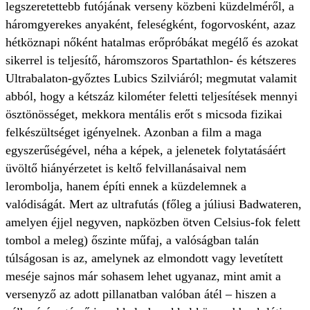
legszeretettebb futójának verseny közbeni küzdelméről, a
háromgyerekes anyaként, feleségként, fogorvosként, azaz
hétköznapi nőként hatalmas erőpróbákat megélő és azokat
sikerrel is teljesítő, háromszoros Spartathlon- és kétszeres
Ultrabalaton-győztes Lubics Szilviáról; megmutat valamit
abból, hogy a kétszáz kilométer feletti teljesítések mennyi
ösztönösséget, mekkora mentális erőt s micsoda fizikai
felkészültséget igényelnek. Azonban a film a maga
egyszerűségével, néha a képek, a jelenetek folytatásáért
üvöltő hiányérzetet is keltő felvillanásaival nem
lerombolja, hanem építi ennek a küzdelemnek a
valódiságát. Mert az ultrafutás (főleg a júliusi Badwateren,
amelyen éjjel negyven, napközben ötven Celsius-fok felett
tombol a meleg) őszinte műfaj, a valóságban talán
túlságosan is az, amelynek az elmondott vagy levetített
meséje sajnos már sohasem lehet ugyanaz, mint amit a
versenyző az adott pillanatban valóban átél – hiszen a