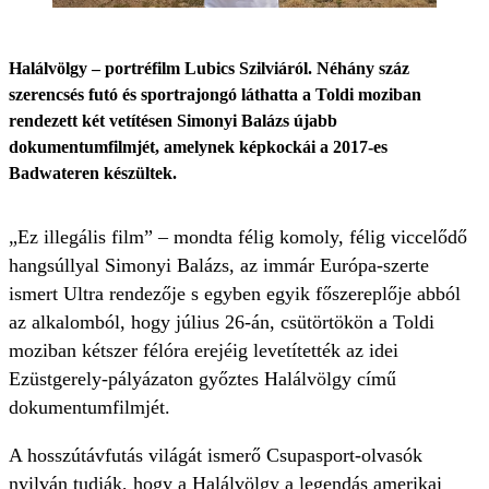
Halálvölgy – portréfilm Lubics Szilviáról. Néhány száz
szerencsés futó és sportrajongó láthatta a Toldi moziban
rendezett két vetítésen Simonyi Balázs újabb
dokumentumfilmjét, amelynek képkockái a 2017-es
Badwateren készültek.
„Ez illegális film” – mondta félig komoly, félig viccelődő
hangsúllyal Simonyi Balázs, az immár Európa-szerte
ismert Ultra rendezője s egyben egyik főszereplője abból
az alkalomból, hogy július 26-án, csütörtökön a Toldi
moziban kétszer félóra erejéig levetítették az idei
Ezüstgerely-pályázaton győztes Halálvölgy című
dokumentumfilmjét.
A hosszútávfutás világát ismerő Csupasport-olvasók
nyilván tudják, hogy a Halálvölgy a legendás amerikai