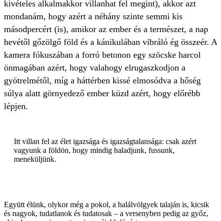
kivételes alkalmakkor villanhat fel megint), akkor azt
mondanám, hogy azért a néhány szinte semmi kis
másodpercért (is), amikor az ember és a természet, a nap
hevétől gőzölgő föld és a kánikulában vibráló ég összeér. A
kamera fókuszában a forró betonon egy szöcske harcol
önmagában azért, hogy valahogy elrugaszkodjon a
gyötrelmétől, míg a háttérben kissé elmosódva a hőség
súlya alatt görnyedező ember küzd azért, hogy előrébb
lépjen.
Itt villan fel az élet igazsága és igazságtalansága: csak azért
vagyunk a földön, hogy mindig haladjunk, fussunk,
meneküljünk.
Együtt élünk, olykor még a pokol, a halálvölgyek talaján is, kicsik
és nagyok, tudatlanok és tudatosak – a versenyben pedig az győz,