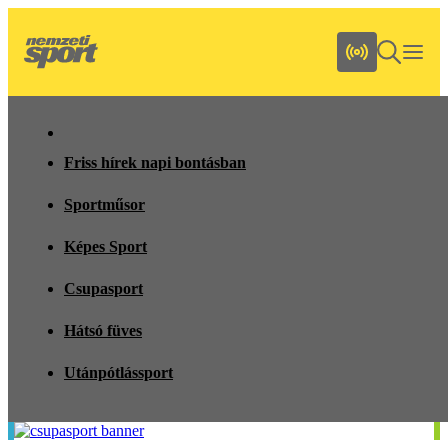
Friss hírek napi bontásban
Sportműsor
Képes Sport
Csupasport
Hátsó füves
Utánpótlássport