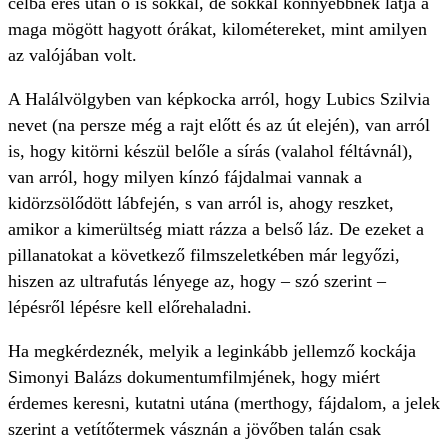
célba érés után ő is sokkal, de sokkal könnyebbnek látja a
maga mögött hagyott órákat, kilométereket, mint amilyen
az valójában volt.
A Halálvölgyben van képkocka arról, hogy Lubics Szilvia
nevet (na persze még a rajt előtt és az út elején), van arról
is, hogy kitörni készül belőle a sírás (valahol féltávnál),
van arról, hogy milyen kínzó fájdalmai vannak a
kidörzsölődött lábfején, s van arról is, ahogy reszket,
amikor a kimerültség miatt rázza a belső láz. De ezeket a
pillanatokat a következő filmszeletkében már legyőzi,
hiszen az ultrafutás lényege az, hogy – szó szerint –
lépésről lépésre kell előrehaladni.
Ha megkérdeznék, melyik a leginkább jellemző kockája
Simonyi Balázs dokumentumfilmjének, hogy miért
érdemes keresni, kutatni utána (merthogy, fájdalom, a jelek
szerint a vetítőtermek vásznán a jövőben talán csak