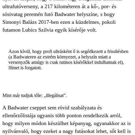
ultrafutóverseny, a 217 kilométeren át a kő-, por- és
sósivatag peremén futó Badwater helyszíne, s hogy
Simonyi Balázs 2017-ben ezen a küzdelmes, pokoli
futamon Lubics Szilvia egyik kísérője volt.
Azon kívül, hogy profi ultrásként ő is segédkezett a frissítésben
(a Badwateren az extrém környezet, a helyszín miatt a
versenyzők amúgy is csak rutinos kísérőkkel indulhatnak el),
filmet is forgatott.
Mint már tudjuk tőle: „illegálisat”.
A Badwater cseppet sem rövid szabályzata és
ellenőrzőlistája ugyanis több ponton rendelkezik arról,
hogy milyen módon készülhet képanyag, ugyanakkor az is
nyilvánvaló, hogy ezeket a nagy futásokat lehet, sőt kell is