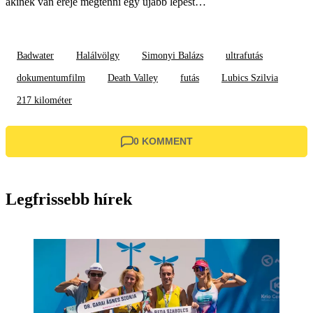
akinek van ereje megtenni egy újabb lépést…
Badwater
Halálvölgy
Simonyi Balázs
ultrafutás
dokumentumfilm
Death Valley
futás
Lubics Szilvia
217 kilométer
0 KOMMENT
Legfrissebb hírek