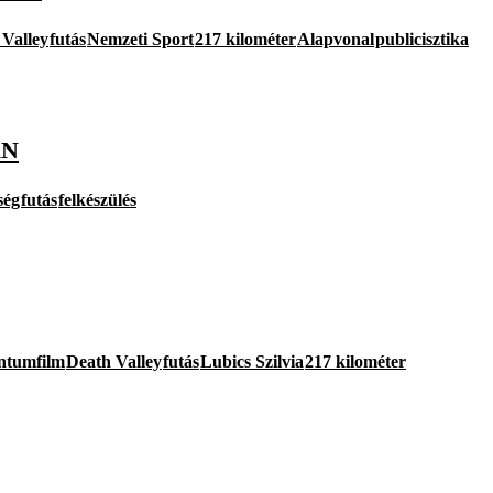
 Valley
futás
Nemzeti Sport
217 kilométer
Alapvonal
publicisztika
AN
ség
futás
felkészülés
ntumfilm
Death Valley
futás
Lubics Szilvia
217 kilométer