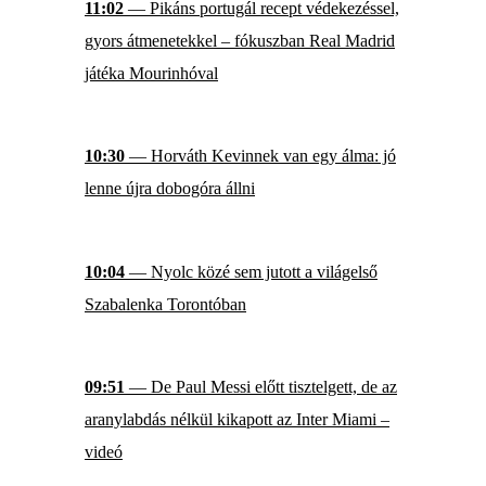
11:02
— Pikáns portugál recept védekezéssel,
gyors átmenetekkel – fókuszban Real Madrid
játéka Mourinhóval
10:30
— Horváth Kevinnek van egy álma: jó
lenne újra dobogóra állni
10:04
— Nyolc közé sem jutott a világelső
Szabalenka Torontóban
09:51
— De Paul Messi előtt tisztelgett, de az
aranylabdás nélkül kikapott az Inter Miami –
videó