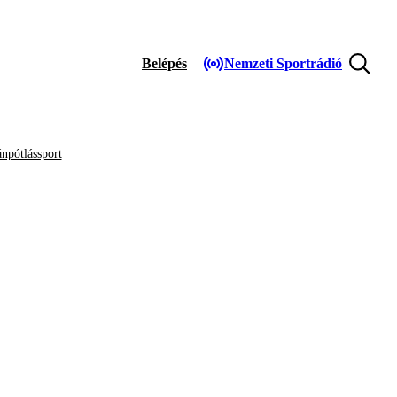
Belépés
Nemzeti Sportrádió
npótlássport