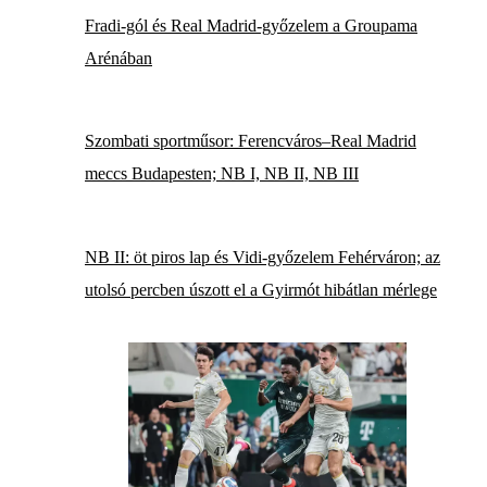
Fradi-gól és Real Madrid-győzelem a Groupama
Arénában
Szombati sportműsor: Ferencváros–Real Madrid
meccs Budapesten; NB I, NB II, NB III
NB II: öt piros lap és Vidi-győzelem Fehérváron; az
utolsó percben úszott el a Gyirmót hibátlan mérlege