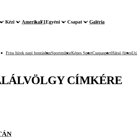
Kézi
Amerika
F1
Egyéni
Csapat
Galéria
Friss hírek napi bontásban
Sportműsor
Képes Sport
Csupasport
Hátsó füves
Utá
ALÁLVÖLGY
CÍMKÉRE
TÁN