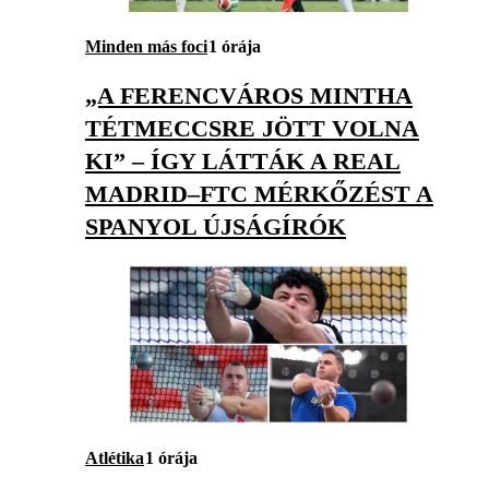
Minden más foci
1 órája
„A FERENCVÁROS MINTHA
TÉTMECCSRE JÖTT VOLNA
KI” – ÍGY LÁTTÁK A REAL
MADRID–FTC MÉRKŐZÉST A
SPANYOL ÚJSÁGÍRÓK
Atlétika
1 órája