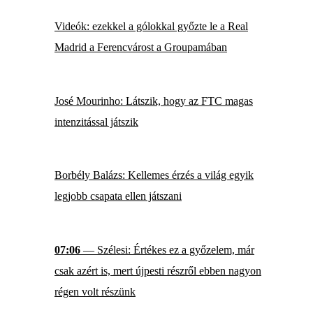
Videók: ezekkel a gólokkal győzte le a Real
Madrid a Ferencvárost a Groupamában
José Mourinho: Látszik, hogy az FTC magas
intenzitással játszik
Borbély Balázs: Kellemes érzés a világ egyik
legjobb csapata ellen játszani
07:06
— Szélesi: Értékes ez a győzelem, már
csak azért is, mert újpesti részről ebben nagyon
régen volt részünk