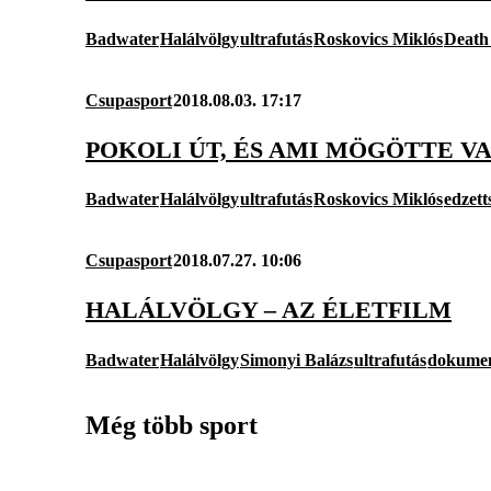
Badwater
Halálvölgy
ultrafutás
Roskovics Miklós
Death
Csupasport
2018.08.03. 17:17
POKOLI ÚT, ÉS AMI MÖGÖTTE V
Badwater
Halálvölgy
ultrafutás
Roskovics Miklós
edzett
Csupasport
2018.07.27. 10:06
HALÁLVÖLGY – AZ ÉLETFILM
Badwater
Halálvölgy
Simonyi Balázs
ultrafutás
dokume
Még több sport