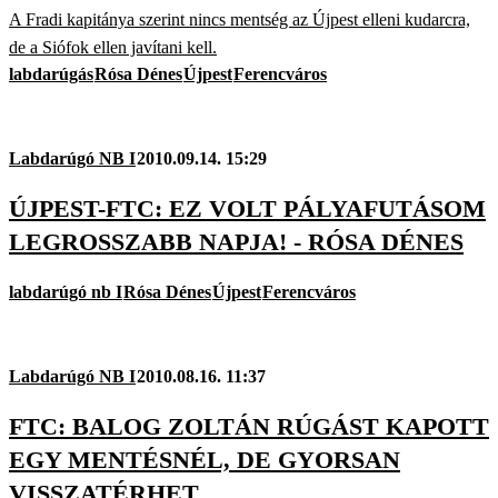
A Fradi kapitánya szerint nincs mentség az Újpest elleni kudarcra,
de a Siófok ellen javítani kell.
labdarúgás
Rósa Dénes
Újpest
Ferencváros
Labdarúgó NB I
2010.09.14. 15:29
ÚJPEST-FTC: EZ VOLT PÁLYAFUTÁSOM
LEGROSSZABB NAPJA! - RÓSA DÉNES
labdarúgó nb I
Rósa Dénes
Újpest
Ferencváros
Labdarúgó NB I
2010.08.16. 11:37
FTC: BALOG ZOLTÁN RÚGÁST KAPOTT
EGY MENTÉSNÉL, DE GYORSAN
VISSZATÉRHET