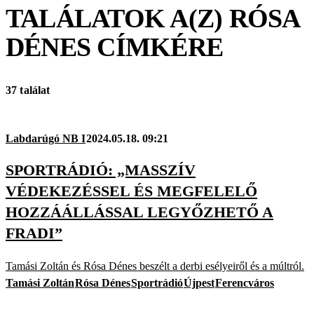
TALÁLATOK A(Z)
RÓSA
DÉNES
CÍMKÉRE
37 találat
Labdarúgó NB I
2024.05.18. 09:21
SPORTRÁDIÓ: „MASSZÍV
VÉDEKEZÉSSEL ÉS MEGFELELŐ
HOZZÁÁLLÁSSAL LEGYŐZHETŐ A
FRADI”
Tamási Zoltán és Rósa Dénes beszélt a derbi esélyeiről és a múltról.
Tamási Zoltán
Rósa Dénes
Sportrádió
Újpest
Ferencváros