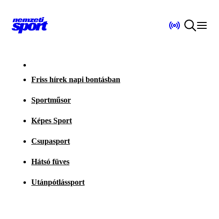
Friss hírek napi bontásban
Sportműsor
Képes Sport
Csupasport
Hátsó füves
Utánpótlássport