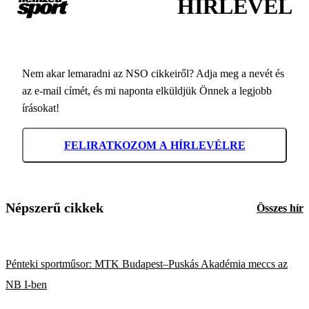
HÍRLEVÉL
Nem akar lemaradni az NSO cikkeiről? Adja meg a nevét és
az e-mail címét, és mi naponta elküldjük Önnek a legjobb
írásokat!
FELIRATKOZOM A HÍRLEVÉLRE
Népszerű cikkek
Összes hír
Pénteki sportműsor: MTK Budapest–Puskás Akadémia meccs az
NB I-ben