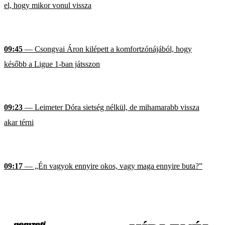
el, hogy mikor vonul vissza
09:45
— Csongvai Áron kilépett a komfortzónájából, hogy
később a Ligue 1-ban játsszon
09:23
— Leimeter Dóra sietség nélkül, de mihamarabb vissza
akar térni
09:17
— „Én vagyok ennyire okos, vagy maga ennyire buta?”