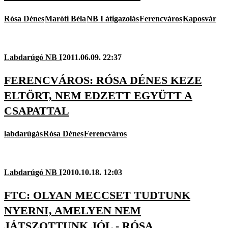
Rósa Dénes
Maróti Béla
NB I átigazolás
Ferencváros
Kaposvár
Labdarúgó NB I
2011.06.09. 22:37
FERENCVÁROS: RÓSA DÉNES KEZE
ELTÖRT, NEM EDZETT EGYÜTT A
CSAPATTAL
labdarúgás
Rósa Dénes
Ferencváros
Labdarúgó NB I
2010.10.18. 12:03
FTC: OLYAN MECCSET TUDTUNK
NYERNI, AMELYEN NEM
JÁTSZOTTUNK JÓL - RÓSA