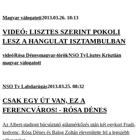
Magyar válogatott
2013.03.26. 18:13
VIDEÓ: LISZTES SZERINT POKOLI
LESZ A HANGULAT ISZTAMBULBAN
videó
Rósa Dénes
magyar-török
NSO Tv
Lisztes Krisztián
magyar válogatott
NSO Tv Labdarúgás
2013.03.25. 08:32
CSAK EGY ÚT VAN, EZ A
FERENCVÁROS! - RÓSA DÉNES
Az Albert-stadiont búcsúztató gálamérkőzés után két egykori Fradi-
kedvenc, Rósa Dénes és Balog Zoltán elevenítette fel a legszebb