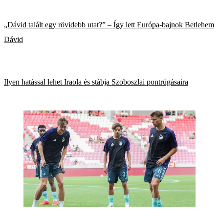
„Dávid talált egy rövidebb utat?” – Így lett Európa-bajnok Betlehem
Dávid
Ilyen hatással lehet Iraola és stábja Szoboszlai pontrúgásaira