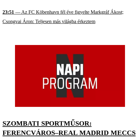
23:51
— Az FC Köbenhavn fél éve figyelte Markgráf Ákost;
Csongvai Áron: Teljesen más világba érkeztem
SZOMBATI SPORTMŰSOR:
FERENCVÁROS–REAL MADRID MECCS