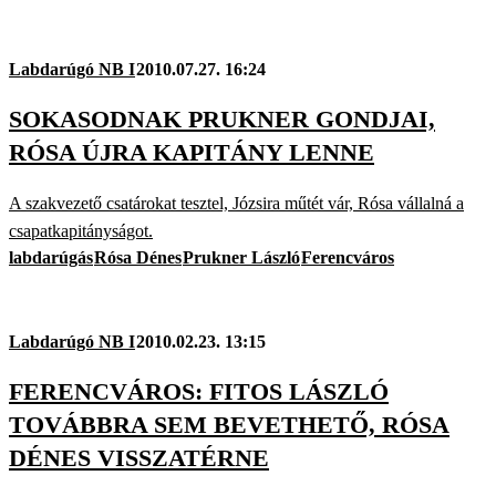
Labdarúgó NB I
2010.07.27. 16:24
SOKASODNAK PRUKNER GONDJAI,
RÓSA ÚJRA KAPITÁNY LENNE
A szakvezető csatárokat tesztel, Józsira műtét vár, Rósa vállalná a
csapatkapitányságot.
labdarúgás
Rósa Dénes
Prukner László
Ferencváros
Labdarúgó NB I
2010.02.23. 13:15
FERENCVÁROS: FITOS LÁSZLÓ
TOVÁBBRA SEM BEVETHETŐ, RÓSA
DÉNES VISSZATÉRNE