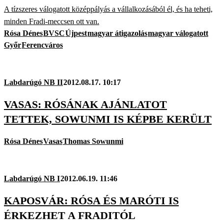
A tízszeres válogatott középpályás a vállalkozásából él, és ha teheti,
minden Fradi-meccsen ott van.
Rósa Dénes
BVSC
Újpest
magyar átigazolás
magyar válogatott
Győr
Ferencváros
Labdarúgó NB II
2012.08.17. 10:17
VASAS: RÓSÁNAK AJÁNLATOT
TETTEK, SOWUNMI IS KÉPBE KERÜLT
Rósa Dénes
Vasas
Thomas Sowunmi
Labdarúgó NB I
2012.06.19. 11:46
KAPOSVÁR: RÓSA ÉS MARÓTI IS
ÉRKEZHET A FRADITÓL