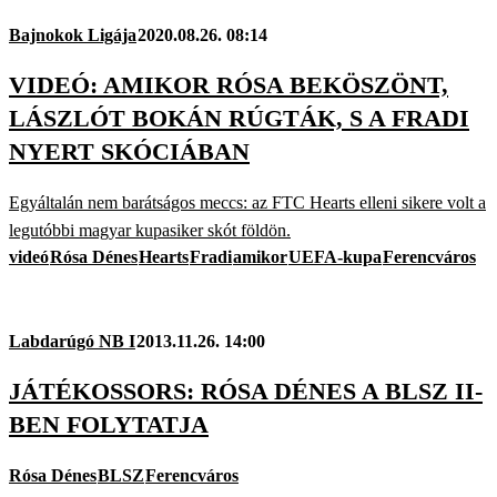
Bajnokok Ligája
2020.08.26. 08:14
VIDEÓ: AMIKOR RÓSA BEKÖSZÖNT,
LÁSZLÓT BOKÁN RÚGTÁK, S A FRADI
NYERT SKÓCIÁBAN
Egyáltalán nem barátságos meccs: az FTC Hearts elleni sikere volt a
legutóbbi magyar kupasiker skót földön.
videó
Rósa Dénes
Hearts
Fradi
amikor
UEFA-kupa
Ferencváros
Labdarúgó NB I
2013.11.26. 14:00
JÁTÉKOSSORS: RÓSA DÉNES A BLSZ II-
BEN FOLYTATJA
Rósa Dénes
BLSZ
Ferencváros