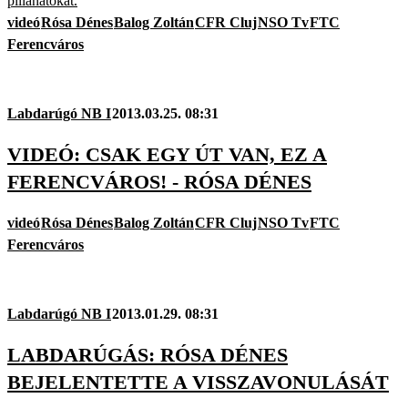
pillanatokat.
videó
Rósa Dénes
Balog Zoltán
CFR Cluj
NSO Tv
FTC
Ferencváros
Labdarúgó NB I
2013.03.25. 08:31
VIDEÓ: CSAK EGY ÚT VAN, EZ A
FERENCVÁROS! - RÓSA DÉNES
videó
Rósa Dénes
Balog Zoltán
CFR Cluj
NSO Tv
FTC
Ferencváros
Labdarúgó NB I
2013.01.29. 08:31
LABDARÚGÁS: RÓSA DÉNES
BEJELENTETTE A VISSZAVONULÁSÁT