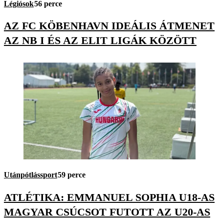
Légiósok
56 perce
AZ FC KÖBENHAVN IDEÁLIS ÁTMENET
AZ NB I ÉS AZ ELIT LIGÁK KÖZÖTT
Utánpótlássport
59 perce
ATLÉTIKA: EMMANUEL SOPHIA U18-AS
MAGYAR CSÚCSOT FUTOTT AZ U20-AS