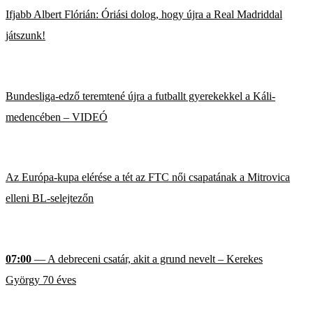
Ifjabb Albert Flórián: Óriási dolog, hogy újra a Real Madriddal
játszunk!
Bundesliga-edző teremtené újra a futballt gyerekekkel a Káli-
medencében – VIDEÓ
Az Európa-kupa elérése a tét az FTC női csapatának a Mitrovica
elleni BL-selejtezőn
07:00
— A debreceni csatár, akit a grund nevelt – Kerekes
György 70 éves