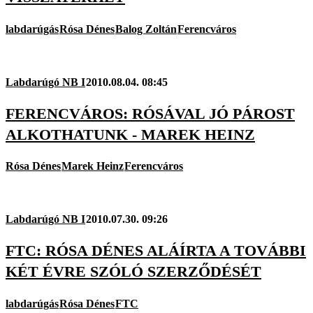
labdarúgás
Rósa Dénes
Balog Zoltán
Ferencváros
Labdarúgó NB I
2010.08.04. 08:45
FERENCVÁROS: RÓSÁVAL JÓ PÁROST
ALKOTHATUNK - MAREK HEINZ
Rósa Dénes
Marek Heinz
Ferencváros
Labdarúgó NB I
2010.07.30. 09:26
FTC: RÓSA DÉNES ALÁÍRTA A TOVÁBBI
KÉT ÉVRE SZÓLÓ SZERZŐDÉSÉT
labdarúgás
Rósa Dénes
FTC