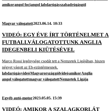
amikor
angol foci
angol labdarúgás
szabadrúgásgól
Magyar válogatott
2023.06.14. 10:33
VIDEÓ: EGY ÉVE ÍRT TÖRTÉNELMET A
FUTBALLVÁLOGATOTTUNK ANGLIA
IDEGENBELI KIÜTÉSÉVEL
Marco Rossi legénysége csodát tett a Nemzetek Ligájában, hiszen
négyet vágott az Eb-ezüstérmesnek.
labdarúgás
videó
Magyarország
gólvideó
amikor
Anglia
angol válogatott
magyar válogatott
Nemzetek Ligája
Egyéb autó-motor
2023.05.05. 15:39
VIDEÓ: AMIKOR A SZALAGKORLÁT