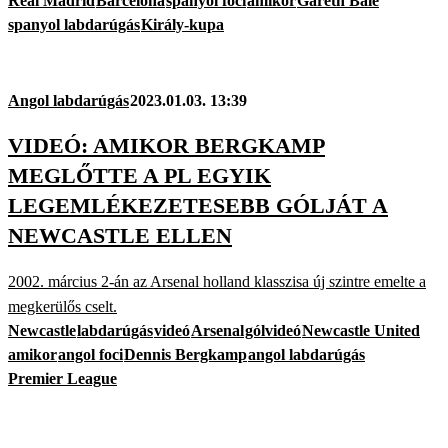
Real Madrid
Barcelona
spanyol foci
amikor
Gareth Bale
spanyol labdarúgás
Király-kupa
Angol labdarúgás
2023.01.03. 13:39
VIDEÓ: AMIKOR BERGKAMP
MEGLŐTTE A PL EGYIK
LEGEMLÉKEZETESEBB GÓLJÁT A
NEWCASTLE ELLEN
2002. március 2-án az Arsenal holland klasszisa új szintre emelte a
megkerülős cselt.
Newcastle
labdarúgás
videó
Arsenal
gólvideó
Newcastle United
amikor
angol foci
Dennis Bergkamp
angol labdarúgás
Premier League