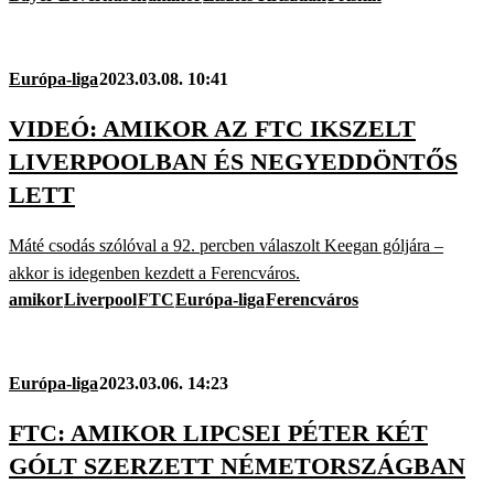
Európa-liga
2023.03.08. 10:41
VIDEÓ: AMIKOR AZ FTC IKSZELT
LIVERPOOLBAN ÉS NEGYEDDÖNTŐS
LETT
Máté csodás szólóval a 92. percben válaszolt Keegan góljára –
akkor is idegenben kezdett a Ferencváros.
amikor
Liverpool
FTC
Európa-liga
Ferencváros
Európa-liga
2023.03.06. 14:23
FTC: AMIKOR LIPCSEI PÉTER KÉT
GÓLT SZERZETT NÉMETORSZÁGBAN