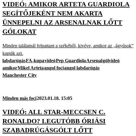
VIDEÓ: AMIKOR ARTETA GUARDIOLA
SEGÍTŐJEKÉNT NEM AKARTA
ÜNNEPELNI AZ ARSENALNAK LŐTT
GÓLOKAT
Minden találatnál felpattant a székéből, kivéve, amikor az „ágyúsok”
kapták azt.
labdarúgás
FA-kupa
videó
Pep Guardiola
Arsenal
gólvideó
amikor
Mikel Arteta
angol foci
angol labdarúgás
Manchester City
Minden más foci
2023.01.18. 15:05
VIDEÓ: ALL STAR-MECCSEN C.
RONALDO? LEGUTÓBB ÓRIÁSI
SZABADRÚGÁSGÓLT LŐTT