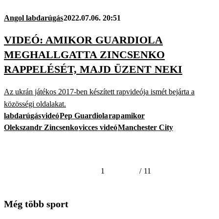
Angol labdarúgás
2022.07.06. 20:51
VIDEÓ: AMIKOR GUARDIOLA
MEGHALLGATTA ZINCSENKO
RAPPELÉSÉT, MAJD ÜZENT NEKI
Az ukrán játékos 2017-ben készített rapvideója ismét bejárta a
közösségi oldalakat.
labdarúgás
videó
Pep Guardiola
rap
amikor
Olekszandr Zincsenko
vicces videó
Manchester City
1
/
11
Még több sport