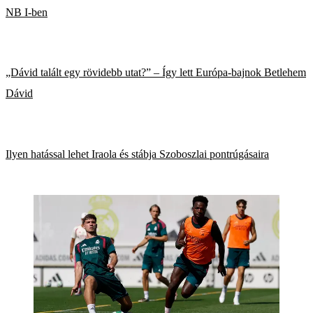
NB I-ben
„Dávid talált egy rövidebb utat?” – Így lett Európa-bajnok Betlehem
Dávid
Ilyen hatással lehet Iraola és stábja Szoboszlai pontrúgásaira