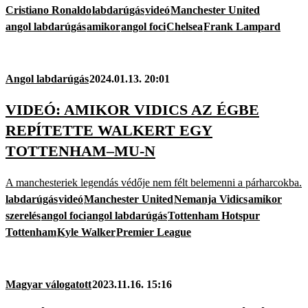
Cristiano Ronaldo
labdarúgás
videó
Manchester United
angol labdarúgás
amikor
angol foci
Chelsea
Frank Lampard
Angol labdarúgás
2024.01.13. 20:01
VIDEÓ: AMIKOR VIDICS AZ ÉGBE
REPÍTETTE WALKERT EGY
TOTTENHAM–MU-N
A manchesteriek legendás védője nem félt belemenni a párharcokba.
labdarúgás
videó
Manchester United
Nemanja Vidics
amikor
szerelés
angol foci
angol labdarúgás
Tottenham Hotspur
Tottenham
Kyle Walker
Premier League
Magyar válogatott
2023.11.16. 15:16