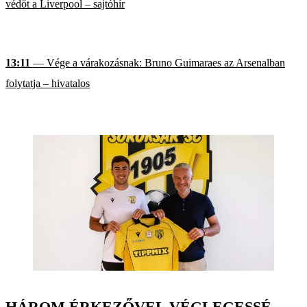
védőt a Liverpool – sajtóhír
13:11
— Vége a várakozásnak: Bruno Guimaraes az Arsenalban
folytatja – hivatalos
HÁROM ÉRKEZŐVEL VÉGLEGESSÉ