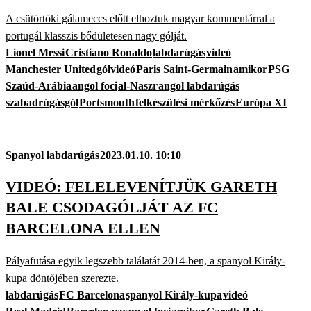
A csütörtöki gálameccs előtt elhoztuk magyar kommentárral a
portugál klasszis bődületesen nagy gólját.
Lionel Messi
Cristiano Ronaldo
labdarúgás
videó
Manchester United
gólvideó
Paris Saint-Germain
amikor
PSG
Szaúd-Arábia
angol foci
al-Naszr
angol labdarúgás
szabadrúgásgól
Portsmouth
felkészülési mérkőzés
Európa XI
Spanyol labdarúgás
2023.01.10. 10:10
VIDEÓ: FELELEVENÍTJÜK GARETH
BALE CSODAGÓLJÁT AZ FC
BARCELONA ELLEN
Pályafutása egyik legszebb találatát 2014-ben, a spanyol Király-
kupa döntőjében szerezte.
labdarúgás
FC Barcelona
spanyol Király-kupa
videó