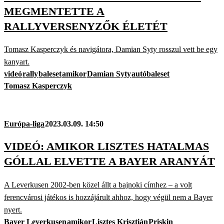
MEGMENTETTE A
RALLYVERSENYZŐK ÉLETÉT
Tomasz Kasperczyk és navigátora, Damian Syty rosszul vett be egy
kanyart.
videó
rally
baleset
amikor
Damian Syty
autóbaleset
Tomasz Kasperczyk
Európa-liga
2023.03.09. 14:50
VIDEÓ: AMIKOR LISZTES HATALMAS
GÓLLAL ELVETTE A BAYER ARANYÁT
A Leverkusen 2002-ben közel állt a bajnoki címhez – a volt
ferencvárosi játékos is hozzájárult ahhoz, hogy végül nem a Bayer
nyert.
Bayer Leverkusen
amikor
Lisztes Krisztián
Priskin