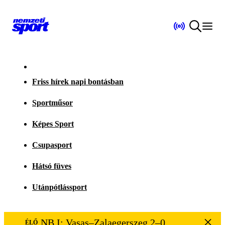
Friss hírek napi bontásban
Sportműsor
Képes Sport
Csupasport
Hátsó füves
Utánpótlássport
NB I: Vasas–Zalaegerszeg 2–0
ÉLŐ