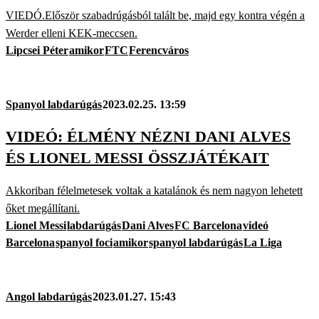
VIEDÓ.Először szabadrúgásból talált be, majd egy kontra végén a
Werder elleni KEK-meccsen.
Lipcsei Péter
amikor
FTC
Ferencváros
Spanyol labdarúgás
2023.02.25. 13:59
VIDEÓ: ÉLMÉNY NÉZNI DANI ALVES
ÉS LIONEL MESSI ÖSSZJÁTÉKAIT
Akkoriban félelmetesek voltak a katalánok és nem nagyon lehetett
őket megállítani.
Lionel Messi
labdarúgás
Dani Alves
FC Barcelona
videó
Barcelona
spanyol foci
amikor
spanyol labdarúgás
La Liga
Angol labdarúgás
2023.01.27. 15:43