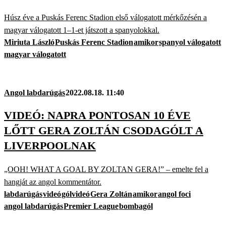
Húsz éve a Puskás Ferenc Stadion első válogatott mérkőzésén a
magyar válogatott 1–1-et játszott a spanyolokkal.
Miriuta László
Puskás Ferenc Stadion
amikor
spanyol válogatott
magyar válogatott
Angol labdarúgás
2022.08.18. 11:40
VIDEÓ: NAPRA PONTOSAN 10 ÉVE
LŐTT GERA ZOLTÁN CSODAGÓLT A
LIVERPOOLNAK
„OOH! WHAT A GOAL BY ZOLTAN GERA!” – emelte fel a
hangját az angol kommentátor.
labdarúgás
videó
gólvideó
Gera Zoltán
amikor
angol foci
angol labdarúgás
Premier League
bombagól