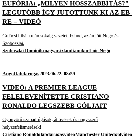
EUFÓRIA: „MILYEN HOSSZABBÍTÁS?"
LEGUTÓBB ÍGY JUTOTTUNK KI AZ EB-
RE – VIDEÓ
Gulácsi hibája után sokáig vezetett Izland, aztán jött Nego és
Szoboszlai.
Szoboszlai Dominik
magyar-izlandi
amikor
Loic Nego
Angol labdarúgás
2023.06.22. 08:59
VIDEÓ: A PREMIER LEAGUE
FELELEVENÍTETTE CRISTIANO
RONALDO LEGSZEBB GÓLJAIT
Gyönyörű szabadrúgások, átlövések és nagyszerű
helyzetfelismerések!
Cristiano Ronaldo
labdarúgás
videó
Manchester United
gólvideó