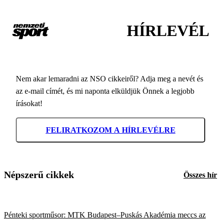
HÍRLEVÉL
Nem akar lemaradni az NSO cikkeiről? Adja meg a nevét és
az e-mail címét, és mi naponta elküldjük Önnek a legjobb
írásokat!
FELIRATKOZOM A HÍRLEVÉLRE
Népszerű cikkek
Összes hír
Pénteki sportműsor: MTK Budapest–Puskás Akadémia meccs az