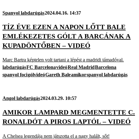
Spanyol labdarúgás
2024.04.16. 14:37
TÍZ ÉVE EZEN A NAPON LŐTT BALE
EMLÉKEZETES GÓLT A BARCÁNAK A
KUPADÖNTŐBEN – VIDEÓ
Marc Bartra képtelen volt tartani a lépést a madridi támadóval.
labdarúgás
FC Barcelona
videó
Real Madrid
Barcelona
spanyol foci
gólvideó
Gareth Bale
amikor
spanyol labdarúgás
Angol labdarúgás
2024.03.29. 10:57
AMIKOR LAMPARD MEGMENTETTE C.
RONALDÓT A PIROS LAPTÓL – VIDEÓ
A Chelsea legendája nem játszotta el a nagy halált, sőt!