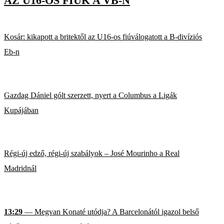
AZ U16-OS FIÚK A VB-N
Kosár: kikapott a britektől az U16-os fiúválogatott a B-divíziós
Eb-n
Gazdag Dániel gólt szerzett, nyert a Columbus a Ligák
Kupájában
Régi-új edző, régi-új szabályok – José Mourinho a Real
Madridnál
13:29
— Megvan Konaté utódja? A Barcelonától igazol belső