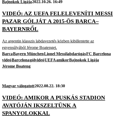
Bajnokok Ligája
2022.10.26. 16:49
VIDEÓ: AZ UEFA FELELEVENÍTI MESSI
PAZAR GÓLJÁT A 2015-ÖS BARCA–
BAYERNRŐL
Az argentin klasszis labdavezetés közben kibillentette az
egyensúlyából Jérome Boatenget.
Barca
Bayern München
Lionel Messi
labdarúgás
FC Barcelona
videó
Barcelona
gólvideó
UEFA
amikor
Bajnokok Ligája
Jérome Boateng
Magyar válogatott
2022.08.22. 18:30
VIDEÓ: AMIKOR A PUSKÁS STADION
AVATÓJÁN IKSZELTÜNK A
SPANYOLOKKAL