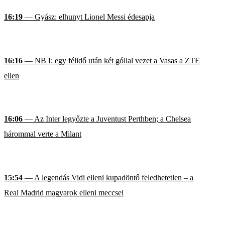
16:19
— Gyász: elhunyt Lionel Messi édesapja
16:16
— NB I: egy félidő után két góllal vezet a Vasas a ZTE
ellen
16:06
— Az Inter legyőzte a Juventust Perthben; a Chelsea
hárommal verte a Milant
15:54
— A legendás Vidi elleni kupadöntő feledhetetlen – a
Real Madrid magyarok elleni meccsei