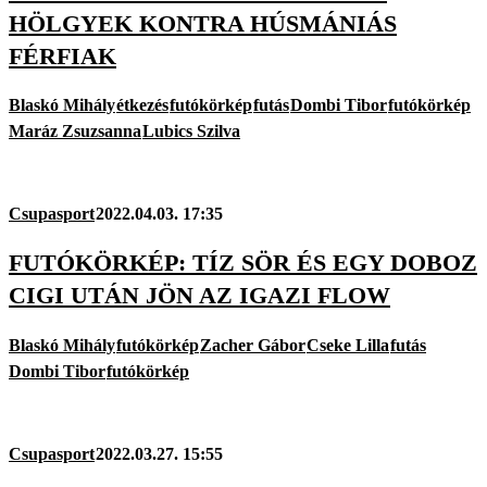
HÖLGYEK KONTRA HÚSMÁNIÁS
FÉRFIAK
Blaskó Mihály
étkezés
futókörkép
futás
Dombi Tibor
futókörkép
Maráz Zsuzsanna
Lubics Szilva
Csupasport
2022.04.03. 17:35
FUTÓKÖRKÉP: TÍZ SÖR ÉS EGY DOBOZ
CIGI UTÁN JÖN AZ IGAZI FLOW
Blaskó Mihály
futókörkép
Zacher Gábor
Cseke Lilla
futás
Dombi Tibor
futókörkép
Csupasport
2022.03.27. 15:55