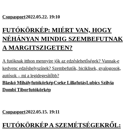
Csupasport
2022.05.22. 19:10
FUTÓKÖRKÉP: MIÉRT VAN, HOGY
NÉHÁNYAN MINDIG SZEMBEFUTNAK
A MARGITSZIGETEN?
A futóknak itthon mennyire jók az edzéslehetőségek? Vannak-e
kedvenc edzéshelyszínek? Szembefutók, biciklisek, gyalogosok,
autósok – mi a legidegesítőbb?
Blaskó Mihály
futókörkép
Cseke Lilla
futás
Lubics Szilvia
Dombi Tibor
futókörkép
Csupasport
2022.05.15. 19:11
FUTÓKÖRKÉP A SZEMÉTSÉGEKRŐL: