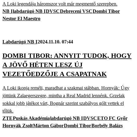
A Loki legendája háromszor volt már megmentő szerepben.
NB I
labdarúgó NB I
DVSC
Debreceni VSC
Dombi Tibor
Nestor El Maestro
Labdarúgó NB I
2024.11.10. 07:44
DOMBI TIBOR: ANNYIT TUDOK, HOGY
A JÖVŐ HÉTEN LESZ ÚJ
VEZETŐEDZŐJE A CSAPATNAK
A Loki ikonja reméli, maradhat a szakmai stábban. Hornyák: Úgy
jöttünk Zalaegerszegre, mintha a Real Madrid lennénk. Grzelak
sokkal jobb játékot várt, Bognár szerint szabályos gólt vettek el
tőlük.
ZTE
Puskás Akadémia
labdarúgó NB I
DVSC
ETO FC Győr
Hornyák Zsolt
Márton Gábor
Dombi Tibor
Borbély Balázs