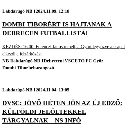
Labdarúgó NB I
2024.11.09. 12:18
DOMBI TIBORÉRT IS HAJTANAK A
DEBRECEN FUTBALLISTÁI
KEZDÉS: 16.00. Ferenczi János reméli, a Győrt legyőzve a csapat
elkezdi a felzárkózást.
NB I
labdarúgó NB I
Debreceni VSC
ETO FC Győr
Dombi Tibor
beharangozó
Labdarúgó NB I
2024.11.04. 13:05
DVSC: JÖVŐ HÉTEN JÖN AZ ÚJ EDZŐ;
KÜLFÖLDI JELÖLTEKKEL
TÁRGYALNAK – NS-INFÓ