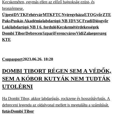
Kecskeméten, egymás ellen az előző bajnokság ezüst- és
bronzérmese.
Újpest
DVTK
Fehérvár
MTK
FTC
Nyíregyháza
ETO
Győr
ZTE
Paks
Puskás Akadémia
labdarúgó NB I
DVSC
Fradi
Diósgyőr
Loki
labdarúgó NB I 6. forduló
Kecskemét
érdekességek
Dombi Tibor
Debrecen
Szpari
Ferencváros
Vidi
Zalaegerszeg
KTE
Csupasport
2023.06.26. 18:28
DOMBI TIBORT RÉGEN SEM A VÉDŐK,
SEM A KÓBOR KUTYÁK NEM TUDTÁK
UTOLÉRNI
Ha Dombi Tibor, akkor labdarúgás, rockzene és hosszútávfutás. A
debreceni legenda az oldalvonal mellett is megtalálta a számítását.
futás
Dombi Tibor