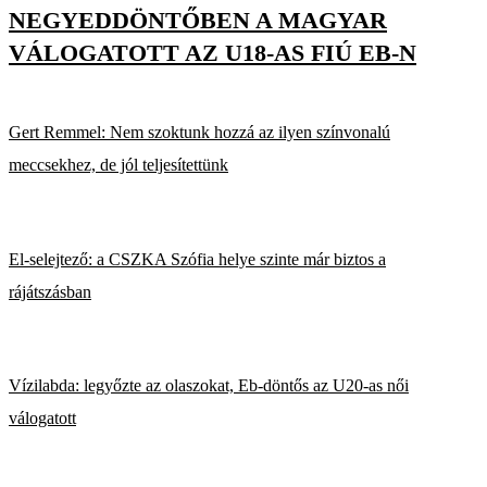
NEGYEDDÖNTŐBEN A MAGYAR
VÁLOGATOTT AZ U18-AS FIÚ EB-N
Gert Remmel: Nem szoktunk hozzá az ilyen színvonalú
meccsekhez, de jól teljesítettünk
El-selejtező: a CSZKA Szófia helye szinte már biztos a
rájátszásban
Vízilabda: legyőzte az olaszokat, Eb-döntős az U20-as női
válogatott