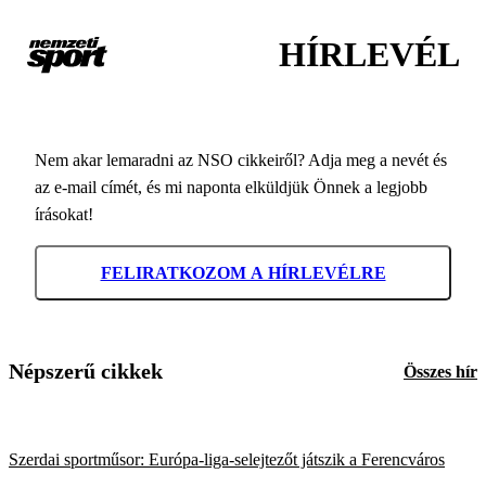
HÍRLEVÉL
Nem akar lemaradni az NSO cikkeiről? Adja meg a nevét és
az e-mail címét, és mi naponta elküldjük Önnek a legjobb
írásokat!
FELIRATKOZOM A HÍRLEVÉLRE
Népszerű cikkek
Összes hír
Szerdai sportműsor: Európa-liga-selejtezőt játszik a Ferencváros