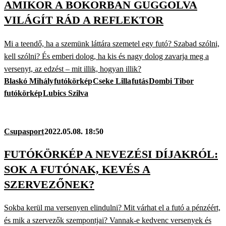
AMIKOR A BOKORBAN GUGGOLVA
VILÁGÍT RÁD A REFLEKTOR
Mi a teendő, ha a szemünk láttára szemetel egy futó? Szabad szólni,
kell szólni? És emberi dolog, ha kis és nagy dolog zavarja meg a
versenyt, az edzést – mit illik, hogyan illik?
Blaskó Mihály
futókörkép
Cseke Lilla
futás
Dombi Tibor
futókörkép
Lubics Szilva
Csupasport
2022.05.08. 18:50
FUTÓKÖRKÉP A NEVEZÉSI DÍJAKRÓL:
SOK A FUTÓNAK, KEVÉS A
SZERVEZŐNEK?
Sokba kerül ma versenyen elindulni? Mit várhat el a futó a pénzéért,
és mik a szervezők szempontjai? Vannak-e kedvenc versenyek és