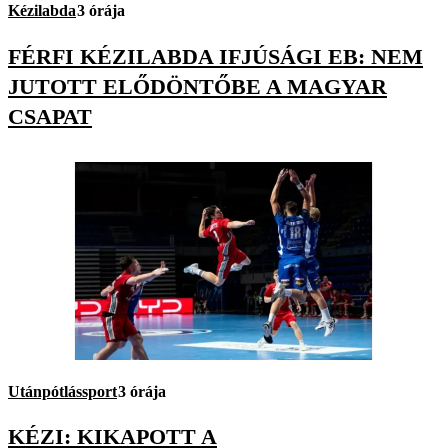
Kézilabda
3 órája
FÉRFI KÉZILABDA IFJÚSÁGI EB: NEM
JUTOTT ELŐDÖNTŐBE A MAGYAR
CSAPAT
Utánpótlássport
3 órája
KÉZI: KIKAPOTT A