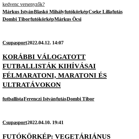
kedvenc versenyzők?
Márkus István
Blaskó Mihály
futókörkép
Cseke Lilla
futás
Dombi Tibor
futókörkép
Márkus Öcsi
Csupasport
2022.04.12. 14:07
KORÁBBI VÁLOGATOTT
FUTBALLISTÁK KIHÍVÁSAI
FÉLMARATONI, MARATONI ÉS
ULTRATÁVOKON
futballista
Ferenczi István
futás
Dombi Tibor
Csupasport
2022.04.10. 19:41
FUTÓKÖRKÉP: VEGETÁRIÁNUS