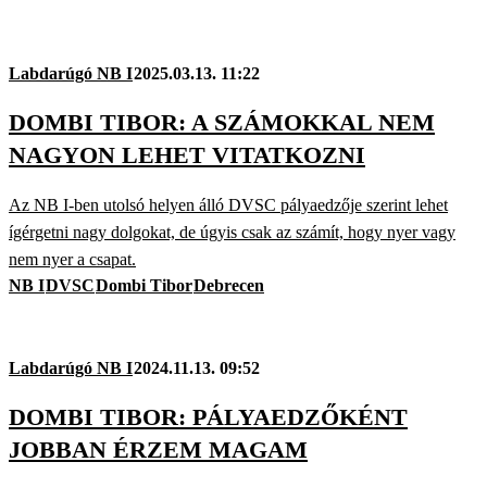
Labdarúgó NB I
2025.03.13. 11:22
DOMBI TIBOR: A SZÁMOKKAL NEM
NAGYON LEHET VITATKOZNI
Az NB I-ben utolsó helyen álló DVSC pályaedzője szerint lehet
ígérgetni nagy dolgokat, de úgyis csak az számít, hogy nyer vagy
nem nyer a csapat.
NB I
DVSC
Dombi Tibor
Debrecen
Labdarúgó NB I
2024.11.13. 09:52
DOMBI TIBOR: PÁLYAEDZŐKÉNT
JOBBAN ÉRZEM MAGAM