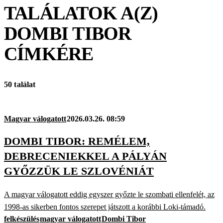
TALÁLATOK A(Z)
DOMBI TIBOR
CÍMKÉRE
50 találat
Magyar válogatott
2026.03.26. 08:59
DOMBI TIBOR: REMÉLEM,
DEBRECENIEKKEL A PÁLYÁN
GYŐZZÜK LE SZLOVÉNIÁT
A magyar válogatott eddig egyszer győzte le szombati ellenfelét, az
1998-as sikerben fontos szerepet játszott a korábbi Loki-támadó.
felkészülés
magyar válogatott
Dombi Tibor