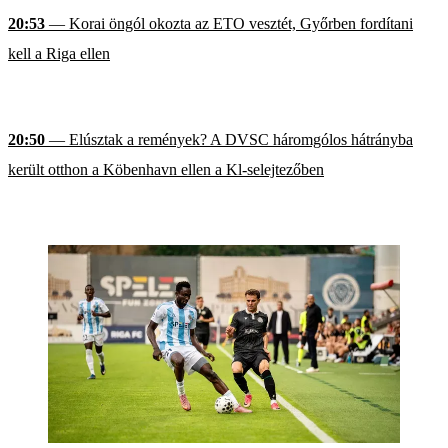
20:53
— Korai öngól okozta az ETO vesztét, Győrben fordítani
kell a Riga ellen
20:50
— Elúsztak a remények? A DVSC háromgólos hátrányba
került otthon a Köbenhavn ellen a Kl-selejtezőben