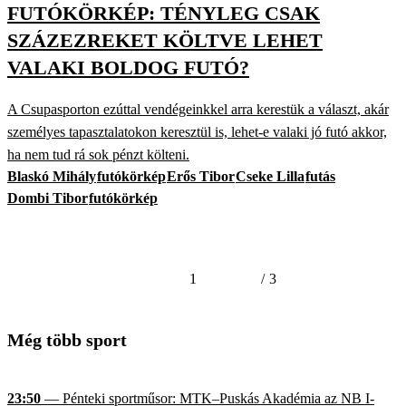
FUTÓKÖRKÉP: TÉNYLEG CSAK
SZÁZEZREKET KÖLTVE LEHET
VALAKI BOLDOG FUTÓ?
A Csupasporton ezúttal vendégeinkkel arra kerestük a választ, akár
személyes tapasztalatokon keresztül is, lehet-e valaki jó futó akkor,
ha nem tud rá sok pénzt költeni.
Blaskó Mihály
futókörkép
Erős Tibor
Cseke Lilla
futás
Dombi Tibor
futókörkép
1
/
3
Még több sport
23:50
— Pénteki sportműsor: MTK–Puskás Akadémia az NB I-