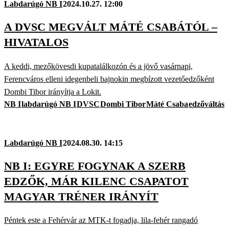
Labdarúgó NB I
2024.10.27. 12:00
A DVSC MEGVÁLT MÁTÉ CSABÁTÓL –
HIVATALOS
A keddi, mezőkövesdi kupatalálkozón és a jövő vasárnapi,
Ferencváros elleni idegenbeli bajnokin megbízott vezetőedzőként
Dombi Tibor irányítja a Lokit.
NB I
labdarúgó NB I
DVSC
Dombi Tibor
Máté Csaba
edzőváltás
Labdarúgó NB I
2024.08.30. 14:15
NB I: EGYRE FOGYNAK A SZERB
EDZŐK, MÁR KILENC CSAPATOT
MAGYAR TRÉNER IRÁNYÍT
Péntek este a Fehérvár az MTK-t fogadja, lila-fehér rangadó