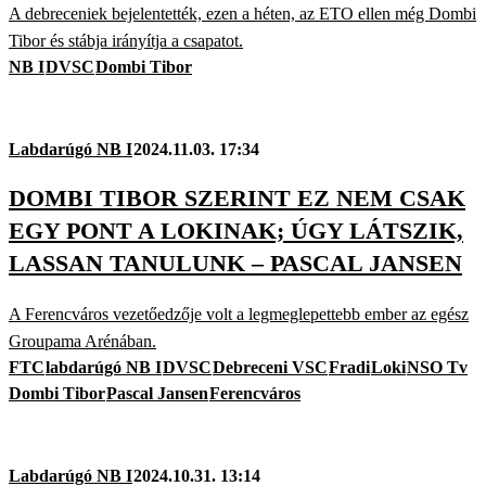
A debreceniek bejelentették, ezen a héten, az ETO ellen még Dombi
Tibor és stábja irányítja a csapatot.
NB I
DVSC
Dombi Tibor
Labdarúgó NB I
2024.11.03. 17:34
DOMBI TIBOR SZERINT EZ NEM CSAK
EGY PONT A LOKINAK; ÚGY LÁTSZIK,
LASSAN TANULUNK – PASCAL JANSEN
A Ferencváros vezetőedzője volt a legmeglepettebb ember az egész
Groupama Arénában.
FTC
labdarúgó NB I
DVSC
Debreceni VSC
Fradi
Loki
NSO Tv
Dombi Tibor
Pascal Jansen
Ferencváros
Labdarúgó NB I
2024.10.31. 13:14