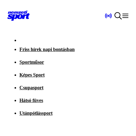
Friss hírek napi bontásban
Sportműsor
Képes Sport
Csupasport
Hátsó füves
Utánpótlássport