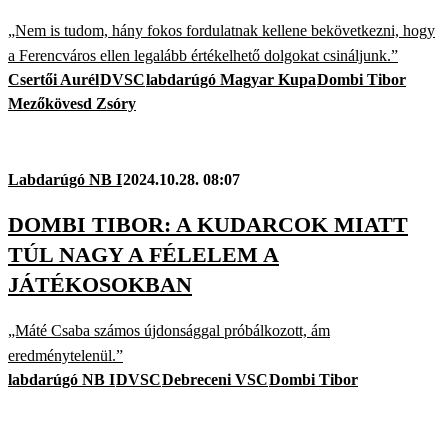
„Nem is tudom, hány fokos fordulatnak kellene bekövetkezni, hogy
a Ferencváros ellen legalább értékelhető dolgokat csináljunk.”
Csertői Aurél
DVSC
labdarúgó Magyar Kupa
Dombi Tibor
Mezőkövesd Zsóry
Labdarúgó NB I
2024.10.28. 08:07
DOMBI TIBOR: A KUDARCOK MIATT
TÚL NAGY A FÉLELEM A
JÁTÉKOSOKBAN
„Máté Csaba számos újdonsággal próbálkozott, ám
eredménytelenül.”
labdarúgó NB I
DVSC
Debreceni VSC
Dombi Tibor