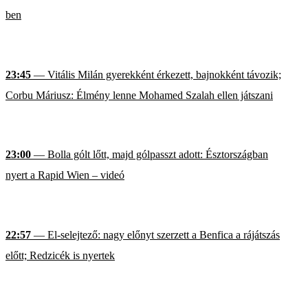
ben
23:45
— Vitális Milán gyerekként érkezett, bajnokként távozik;
Corbu Máriusz: Élmény lenne Mohamed Szalah ellen játszani
23:00
— Bolla gólt lőtt, majd gólpasszt adott: Észtországban
nyert a Rapid Wien – videó
22:57
— El-selejtező: nagy előnyt szerzett a Benfica a rájátszás
előtt; Redzicék is nyertek