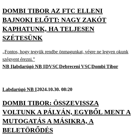
DOMBI TIBOR AZ FTC ELLENI
BAJNOKI ELŐTT: NAGY ZAKÓT
KAPHATUNK, HA TELJESEN
SZÉTESÜNK
„Fontos, hogy tegyük rendbe önmagunkat, végre ne legyen okunk
szégyent érezni.”
NB I
labdarúgó NB I
DVSC
Debreceni VSC
Dombi Tibor
Labdarúgó NB I
2024.10.30. 08:20
DOMBI TIBOR: ÖSSZEVISSZA
VOLTUNK A PÁLYÁN, EGYBŐL MENT A
MUTOGATÁS A MÁSIKRA, A
BELETÖRŐDÉS