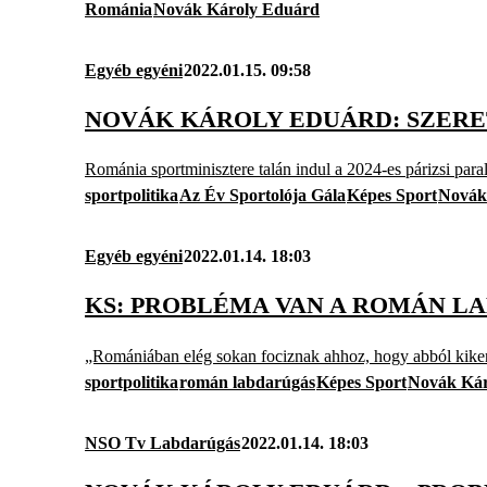
Románia
Novák Károly Eduárd
Egyéb egyéni
2022.01.15. 09:58
NOVÁK KÁROLY EDUÁRD: SZERE
Románia sportminisztere talán indul a 2024-es párizsi paral
sportpolitika
Az Év Sportolója Gála
Képes Sport
Novák
Egyéb egyéni
2022.01.14. 18:03
KS: PROBLÉMA VAN A ROMÁN L
„Romániában elég sokan fociznak ahhoz, hogy abból kikerül
sportpolitika
román labdarúgás
Képes Sport
Novák Kár
NSO Tv Labdarúgás
2022.01.14. 18:03