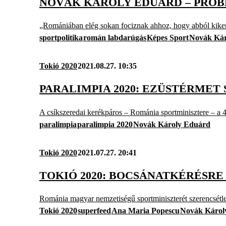
NOVÁK KÁROLY EDUÁRD – PRO
„Romániában elég sokan fociznak ahhoz, hogy abból kikerül
sportpolitika
román labdarúgás
Képes Sport
Novák Kár
Tokió 2020
2021.08.27. 10:35
PARALIMPIA 2020: EZÜSTÉRME
A csíkszeredai kerékpáros – Románia sportminisztere – a 
paralimpia
paralimpia 2020
Novák Károly Eduárd
Tokió 2020
2021.07.27. 20:41
TOKIÓ 2020: BOCSÁNATKÉRÉSR
Románia magyar nemzetiségű sportminiszterét szerencsétlen
Tokió 2020
superfeed
Ana Maria Popescu
Novák Károl