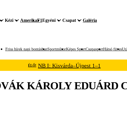
Kézi
Amerika
F1
Egyéni
Csapat
Galéria
Friss hírek napi bontásban
Sportműsor
Képes Sport
Csupasport
Hátsó füves
Utá
NB I: Kisvárda–Újpest 1–1
ÉLŐ!
VÁK KÁROLY EDUÁRD
C