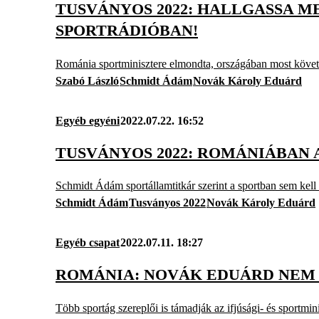
TUSVÁNYOS 2022: HALLGASSA 
SPORTRÁDIÓBAN!
Románia sportminisztere elmondta, országában most követ
Szabó László
Schmidt Ádám
Novák Károly Eduárd
Egyéb egyéni
2022.07.22. 16:52
TUSVÁNYOS 2022: ROMÁNIÁBAN
Schmidt Ádám sportállamtitkár szerint a sportban sem kell fe
Schmidt Ádám
Tusványos 2022
Novák Károly Eduárd
Egyéb csapat
2022.07.11. 18:27
ROMÁNIA: NOVÁK EDUÁRD NEM A
Több sportág szereplői is támadják az ifjúsági- és sportmini