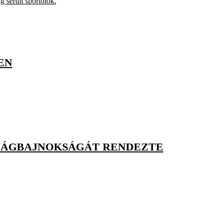
g sérült sportolók.
EN
ILÁGBAJNOKSÁGÁT RENDEZTE