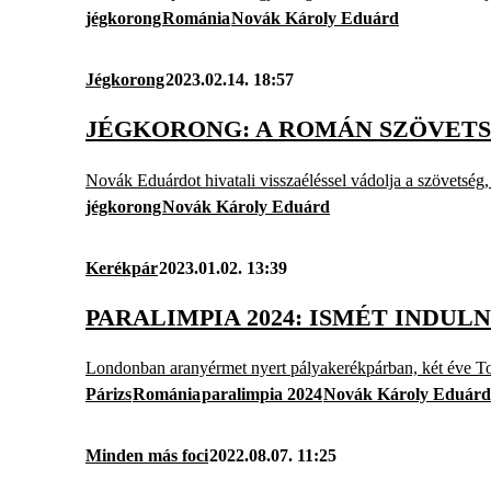
jégkorong
Románia
Novák Károly Eduárd
Jégkorong
2023.02.14. 18:57
JÉGKORONG: A ROMÁN SZÖVETS
Novák Eduárdot hivatali visszaéléssel vádolja a szövetség,
jégkorong
Novák Károly Eduárd
Kerékpár
2023.01.02. 13:39
PARALIMPIA 2024: ISMÉT INDU
Londonban aranyérmet nyert pályakerékpárban, két éve T
Párizs
Románia
paralimpia 2024
Novák Károly Eduárd
Minden más foci
2022.08.07. 11:25