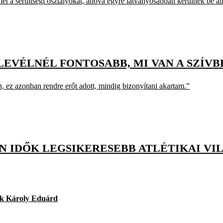
tület a sérültségi osztályokat, ahova egyre látványosabban kerülnek be ali
EVÉLNÉL FONTOSABB, MI VAN A SZÍVB
z azonban rendre erőt adott, mindig bizonyítani akartam.”
N IDŐK LEGSIKERESEBB ATLÉTIKAI V
k Károly Eduárd