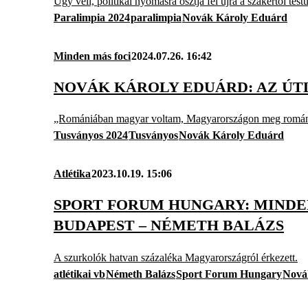
Úgy véli, politikai nyomásra osztja fel újra a szakértői tes
Paralimpia 2024
paralimpia
Novák Károly Eduárd
Minden más foci
2024.07.26. 16:42
NOVÁK KÁROLY EDUÁRD: AZ ÚTL
„Romániában magyar voltam, Magyarországon meg román, e
Tusványos 2024
Tusványos
Novák Károly Eduárd
Atlétika
2023.10.19. 15:06
SPORT FORUM HUNGARY: MINDE
BUDAPEST – NÉMETH BALÁZS
A szurkolók hatvan százaléka Magyarországról érkezett.
atlétikai vb
Németh Balázs
Sport Forum Hungary
Nová