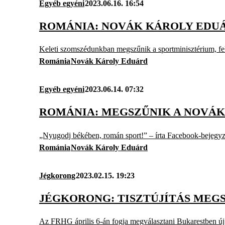
Egyéb egyéni
2023.06.16. 16:54
ROMÁNIA: NOVÁK KÁROLY EDUÁ
Keleti szomszédunkban megszűnik a sportminisztérium, fela
Románia
Novák Károly Eduárd
Egyéb egyéni
2023.06.14. 07:32
ROMÁNIA: MEGSZŰNIK A NOVÁK
„Nyugodj békében, román sport!” – írta Facebook-bejegyzé
Románia
Novák Károly Eduárd
Jégkorong
2023.02.15. 19:23
JÉGKORONG: TISZTÚJÍTÁS ME
Az FRHG április 6-án fogja megválasztani Bukarestben új t