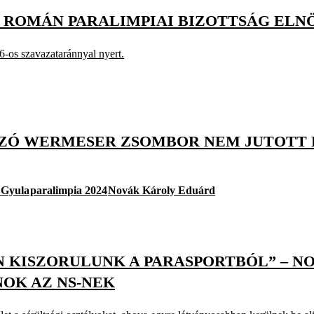
 ROMÁN PARALIMPIAI BIZOTTSÁG ELN
6-os szavazataránnyal nyert.
ROZÓ WERMESER ZSOMBOR NEM JUTOTT 
 Gyula
paralimpia 2024
Novák Károly Eduárd
N KISZORULUNK A PARASPORTBÓL” – 
OK AZ NS-NEK