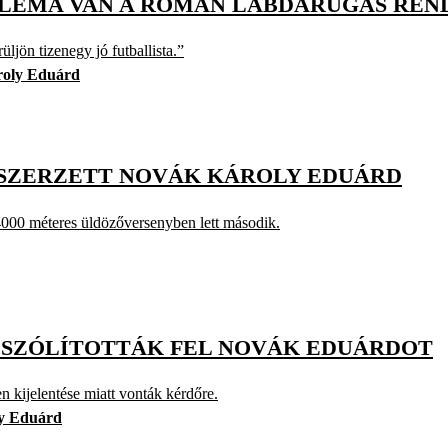
BLÉMA VAN A ROMÁN LABDARÚGÁS REN
jön tizenegy jó futballista.”
oly Eduárd
T SZERZETT NOVÁK KÁROLY EDUÁRD
4000 méteres üldözőversenyben lett második.
E SZÓLÍTOTTÁK FEL NOVÁK EDUÁRDOT
 kijelentése miatt vonták kérdőre.
y Eduárd