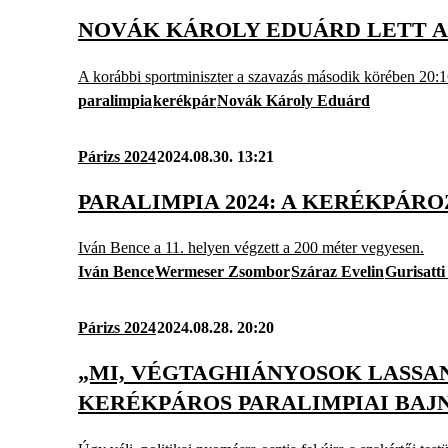
NOVÁK KÁROLY EDUÁRD LETT A
A korábbi sportminiszter a szavazás második körében 20:1
paralimpia
kerékpár
Novák Károly Eduárd
Párizs 2024
2024.08.30. 13:21
PARALIMPIA 2024: A KERÉKPÁ
Iván Bence a 11. helyen végzett a 200 méter vegyesen.
Iván Bence
Wermeser Zsombor
Száraz Evelin
Gurisatti
Párizs 2024
2024.08.28. 20:20
„MI, VÉGTAGHIÁNYOSOK LASSA
KERÉKPÁROS PARALIMPIAI BAJN