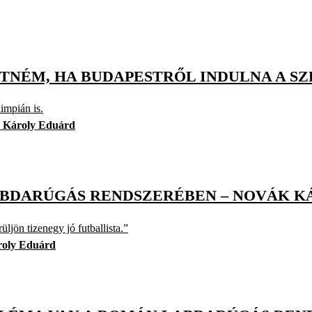
TNÉM, HA BUDAPESTRŐL INDULNA A S
impián is.
 Károly Eduárd
ABDARÚGÁS RENDSZERÉBEN – NOVÁK K
jön tizenegy jó futballista.”
oly Eduárd