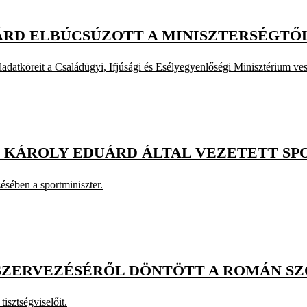
RD ELBÚCSÚZOTT A MINISZTERSÉGTŐ
datköreit a Családügyi, Ifjúsági és Esélyegyenlőségi Minisztérium vesz
 KÁROLY EDUÁRD ÁLTAL VEZETETT SP
sében a sportminiszter.
GSZERVEZÉSÉRŐL DÖNTÖTT A ROMÁN S
isztségviselőit.