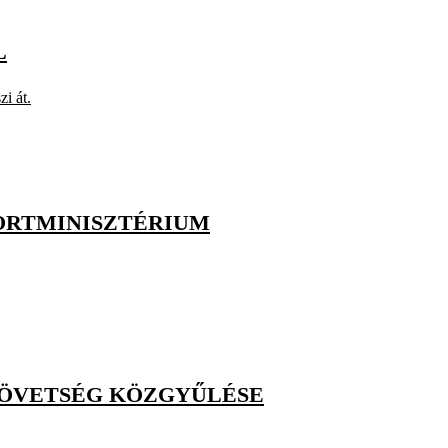
L
i át.
ORTMINISZTÉRIUM
ZÖVETSÉG KÖZGYŰLÉSE