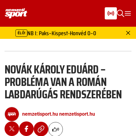
NB I: Paks–Kispest-Honvéd 0–0
ÉLŐ!
NOVÁK KÁROLY EDUÁRD –
PROBLÉMA VAN A ROMÁN
LABDARÚGÁS RENDSZERÉBEN
nemzetisport.hu nemzetisport.hu
0