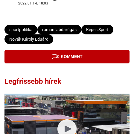
2022.01.14. 18:03
sportpolitika
román labdarúgás
Képes Sport
Novák Károly Eduárd
0 KOMMENT
Legfrissebb hírek