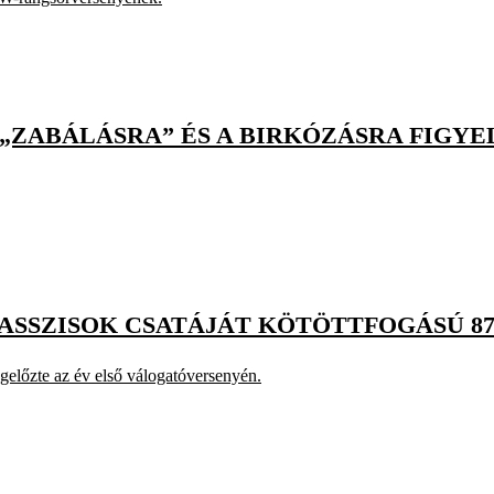
 „ZABÁLÁSRA” ÉS A BIRKÓZÁSRA FIGY
LASSZISOK CSATÁJÁT KÖTÖTTFOGÁSÚ 
egelőzte az év első válogatóversenyén.