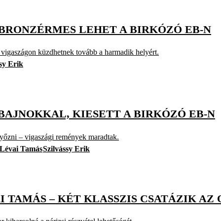
S BRONZÉRMES LEHET A BIRKÓZÓ EB-N
 vigaszágon küzdhetnek tovább a harmadik helyért.
sy Erik
BAJNOKKAL, KIESETT A BIRKÓZÓ EB-N
yőzni – vigaszági remények maradtak.
Lévai Tamás
Szilvássy Erik
I TAMÁS – KÉT KLASSZIS CSATÁZIK AZ