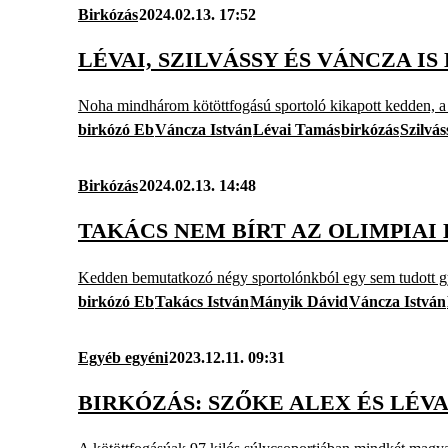
Birkózás
2024.02.13. 17:52
LÉVAI, SZILVÁSSY ÉS VÁNCZA I
Noha mindhárom kötöttfogású sportoló kikapott kedden, a
birkózó Eb
Váncza István
Lévai Tamás
birkózás
Szilvás
Birkózás
2024.02.13. 14:48
TAKÁCS NEM BÍRT AZ OLIMPIAI 
Kedden bemutatkozó négy sportolónkból egy sem tudott g
birkózó Eb
Takács István
Mányik Dávid
Váncza István
Egyéb egyéni
2023.12.11. 09:31
BIRKÓZÁS: SZŐKE ALEX ÉS LÉVA