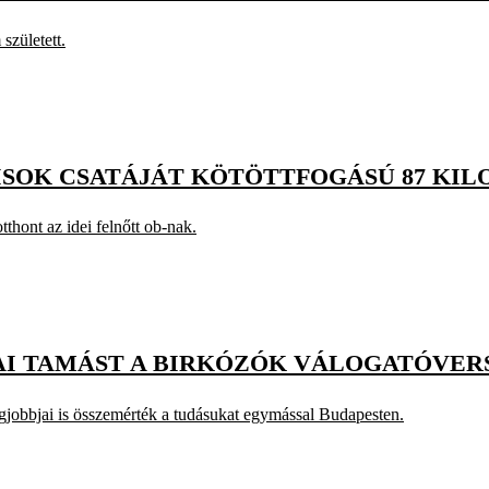
született.
ZISOK CSATÁJÁT KÖTÖTTFOGÁSÚ 87 K
hont az idei felnőtt ob-nak.
AI TAMÁST A BIRKÓZÓK VÁLOGATÓVE
egjobbjai is összemérték a tudásukat egymással Budapesten.