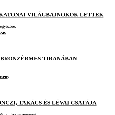
K KATONAI VILÁGBAJNOKOK LETTEK
legyőzőre.
ózás
S BRONZÉRMES TIRANÁBAN
rseny
CZI, TAKÁCS ÉS LÉVAI CSATÁJA
WW-rangsorversenyének.