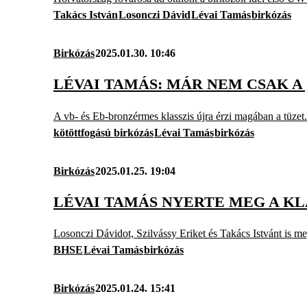
Takács István
Losonczi Dávid
Lévai Tamás
birkózás
Birkózás
2025.01.30. 10:46
LÉVAI TAMÁS: MÁR NEM CSAK A
A vb- és Eb-bronzérmes klasszis újra érzi magában a tüzet.
kötöttfogású birkózás
Lévai Tamás
birkózás
Birkózás
2025.01.25. 19:04
LÉVAI TAMÁS NYERTE MEG A K
Losonczi Dávidot, Szilvássy Eriket és Takács Istvánt is m
BHSE
Lévai Tamás
birkózás
Birkózás
2025.01.24. 15:41