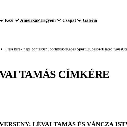
Kézi
Amerika
F1
Egyéni
Csapat
Galéria
Friss hírek napi bontásban
Sportműsor
Képes Sport
Csupasport
Hátsó füves
Utá
VAI TAMÁS
CÍMKÉRE
RSENY: LÉVAI TAMÁS ÉS VÁNCZA IST