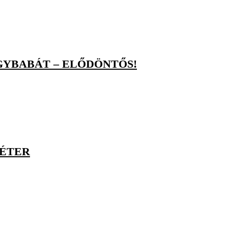
GYBABÁT – ELŐDÖNTŐS!
PÉTER