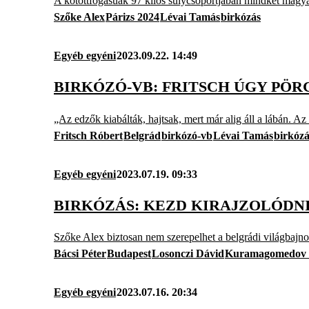
A kötöttfogásúak 97 kilós súlycsoportjában mindkét magyar 
Szőke Alex
Párizs 2024
Lévai Tamás
birkózás
Egyéb egyéni
2023.09.22. 14:49
BIRKÓZÓ-VB: FRITSCH ÚGY PÖR
„Az edzők kiabálták, hajtsak, mert már alig áll a lábán. A
Fritsch Róbert
Belgrád
birkózó-vb
Lévai Tamás
birkózá
Egyéb egyéni
2023.07.19. 09:33
BIRKÓZÁS: KEZD KIRAJZOLÓDNI
Szőke Alex biztosan nem szerepelhet a belgrádi világbajno
Bácsi Péter
Budapest
Losonczi Dávid
Kuramagomedov
Egyéb egyéni
2023.07.16. 20:34