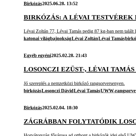
Birkózás
2025.06.28. 13:52
BIRKÓZÁS: A LÉVAI TESTVÉRE
Lévai Zoltán 77, Lévai Tamás pedig 87 kg-ban nem talált 
katonai világbajnokság
Lévai Zoltán
Lévai Tamás
birk
Egyéb egyéni
2025.02.28. 21:43
LOSONCZI EZÜST-, LÉVAI TAMÁ
Jó szereplés a nemzetközi birkózó rangsorversenyen.
bírkózás
Losonczi Dávid
Lévai Tamás
UWW-rangsorve
Birkózás
2025.02.04. 18:30
ZÁGRÁBBAN FOLYTATÓDIK LOSON
Horvátország fővárosa ad otthont a birkózók idei első U