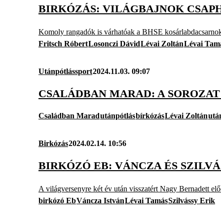
BIRKÓZÁS: VILÁGBAJNOK CSAP
Komoly rangadók is várhatóak a BHSE kosárlabdacsarno
Fritsch Róbert
Losonczi Dávid
Lévai Zoltán
Lévai Tam
Utánpótlássport
2024.11.03. 09:07
CSALÁDBAN MARAD: A SOROZAT
Családban Marad
utánpótlás
bírkózás
Lévai Zoltán
utá
Birkózás
2024.02.14. 10:56
BIRKÓZÓ EB: VÁNCZA ÉS SZIL
A világversenyre két év után visszatért Nagy Bernadett elő
birkózó Eb
Váncza István
Lévai Tamás
Szilvássy Erik