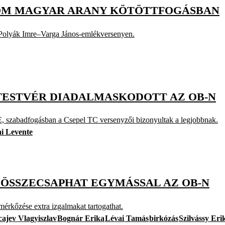
ROM MAGYAR ARANY KÖTÖTTFOGÁSBAN
a Polyák Imre–Varga János-emlékversenyen.
TESTVÉR DIADALMASKODOTT AZ OB-N
, szabadfogásban a Csepel TC versenyzői bizonyultak a legjobbnak.
i Levente
I ÖSSZECSAPHAT EGYMÁSSAL AZ OB-N
érkőzése extra izgalmakat tartogathat.
cajev Vlagyiszlav
Bognár Erika
Lévai Tamás
birkózás
Szilvássy Eri