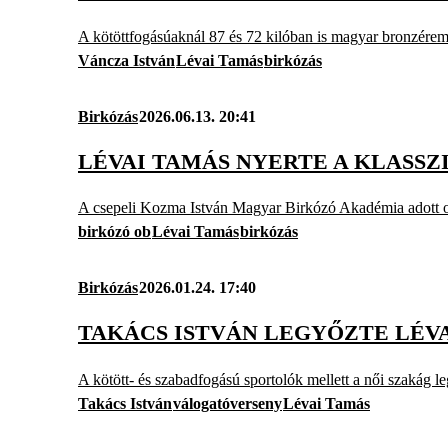
A kötöttfogásúaknál 87 és 72 kilóban is magyar bronzérem 
Váncza István
Lévai Tamás
birkózás
Birkózás
2026.06.13. 20:41
LÉVAI TAMÁS NYERTE A KLASS
A csepeli Kozma István Magyar Birkózó Akadémia adott ott
birkózó ob
Lévai Tamás
birkózás
Birkózás
2026.01.24. 17:40
TAKÁCS ISTVÁN LEGYŐZTE LÉV
A kötött- és szabadfogású sportolók mellett a női szakág l
Takács István
válogatóverseny
Lévai Tamás