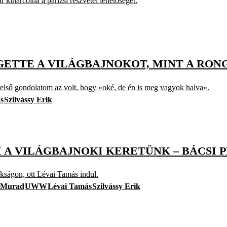
kiharcolná a párizsi részvétel lehetőségét.
GETTE A VILÁGBAJNOKOT, MINT A RON
z első gondolatom az volt, hogy »oké, de én is meg vagyok halva«.
s
Szilvássy Erik
 A VILÁGBAJNOKI KERETÜNK – BÁCSI 
kságon, ott Lévai Tamás indul.
 Murad
UWW
Lévai Tamás
Szilvássy Erik