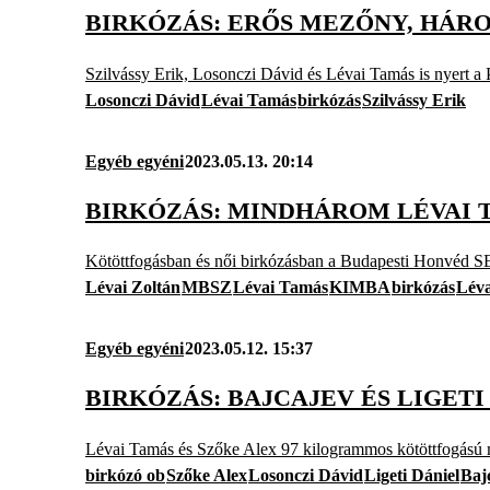
BIRKÓZÁS: ERŐS MEZŐNY, HÁ
Szilvássy Erik, Losonczi Dávid és Lévai Tamás is nyert 
Losonczi Dávid
Lévai Tamás
birkózás
Szilvássy Erik
Egyéb egyéni
2023.05.13. 20:14
BIRKÓZÁS: MINDHÁROM LÉVAI 
Kötöttfogásban és női birkózásban a Budapesti Honvéd SE
Lévai Zoltán
MBSZ
Lévai Tamás
KIMBA
birkózás
Léva
Egyéb egyéni
2023.05.12. 15:37
BIRKÓZÁS: BAJCAJEV ÉS LIGET
Lévai Tamás és Szőke Alex 97 kilogrammos kötöttfogású m
birkózó ob
Szőke Alex
Losonczi Dávid
Ligeti Dániel
Baj