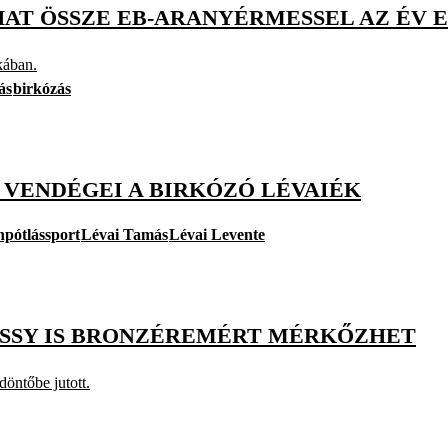
HAT ÖSSZE EB-ARANYÉRMESSEL AZ ÉV 
kában.
ás
birkózás
 VENDÉGEI A BIRKÓZÓ LÉVAIÉK
npótlássport
Lévai Tamás
Lévai Levente
VÁSSY IS BRONZÉREMÉRT MÉRKŐZHET
döntőbe jutott.