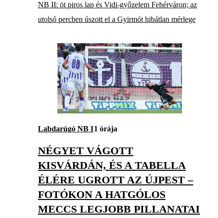
NB II: öt piros lap és Vidi-győzelem Fehérváron; az
utolsó percben úszott el a Gyirmót hibátlan mérlege
Labdarúgó NB I
1 órája
NÉGYET VÁGOTT
KISVÁRDÁN, ÉS A TABELLA
ÉLÉRE UGROTT AZ ÚJPEST –
FOTÓKON A HATGÓLOS
MECCS LEGJOBB PILLANATAI