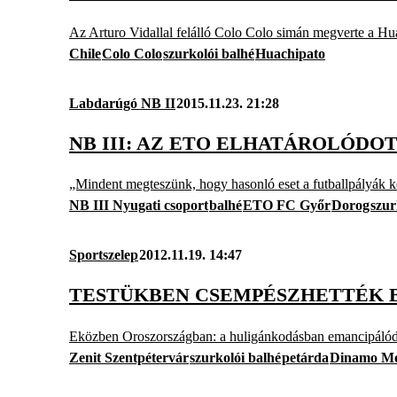
Az Arturo Vidallal felálló Colo Colo simán megverte a Hua
Chile
Colo Colo
szurkolói balhé
Huachipato
Labdarúgó NB II
2015.11.23. 21:28
NB III: AZ ETO ELHATÁROLÓDO
„Mindent megteszünk, hogy hasonló eset a futballpályák kö
NB III Nyugati csoport
balhé
ETO FC Győr
Dorog
szur
Sportszelep
2012.11.19. 14:47
TESTÜKBEN CSEMPÉSZHETTÉK B
Eközben Oroszországban: a huligánkodásban emancipálódott
Zenit Szentpétervár
szurkolói balhé
petárda
Dinamo M