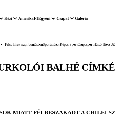
Kézi
Amerika
F1
Egyéni
Csapat
Galéria
Friss hírek napi bontásban
Sportműsor
Képes Sport
Csupasport
Hátsó füves
Utá
URKOLÓI BALHÉ
CÍMKÉ
SOK MIATT FÉLBESZAKADT A CHILEI S