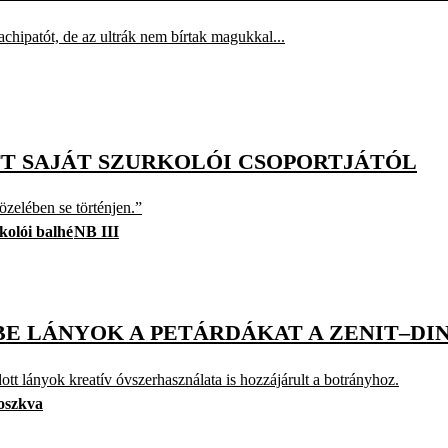
chipatót, de az ultrák nem bírtak magukkal...
TT SAJÁT SZURKOLÓI CSOPORTJÁTÓL
zelében se történjen.”
kolói balhé
NB III
E LÁNYOK A PETÁRDÁKAT A ZENIT–D
 lányok kreatív óvszerhasználata is hozzájárult a botrányhoz.
oszkva