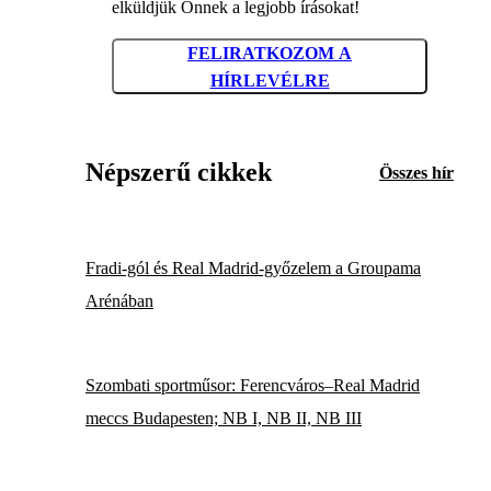
elküldjük Önnek a legjobb írásokat!
FELIRATKOZOM A
HÍRLEVÉLRE
Népszerű cikkek
Összes hír
Fradi-gól és Real Madrid-győzelem a Groupama
Arénában
Szombati sportműsor: Ferencváros–Real Madrid
meccs Budapesten; NB I, NB II, NB III