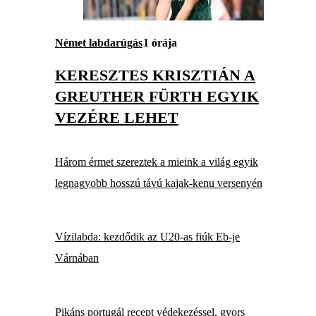
Német labdarúgás
1 órája
KERESZTES KRISZTIÁN A
GREUTHER FÜRTH EGYIK
VEZÉRE LEHET
Három érmet szereztek a mieink a világ egyik
legnagyobb hosszú távú kajak-kenu versenyén
Vízilabda: kezdődik az U20-as fiúk Eb-je
Várnában
Pikáns portugál recept védekezéssel, gyors