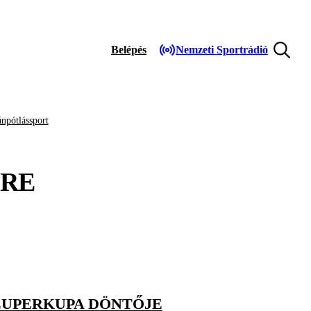
Belépés
Nemzeti Sportrádió
npótlássport
RE
ZUPERKUPA DÖNTŐJE