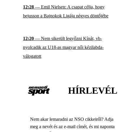
12:28
— Emil Nielsen: A csapat célja, hogy
bejusson a Bajnokok Ligája négyes döntőjébe
12:20
— Nem sikerült legyőzni Kínát, vb-
nyolcadik az U18-as magyar női kézilabda-
válogatott
HÍRLEVÉL
Nem akar lemaradni az NSO cikkeiről? Adja
meg a nevét és az e-mail címét, és mi naponta