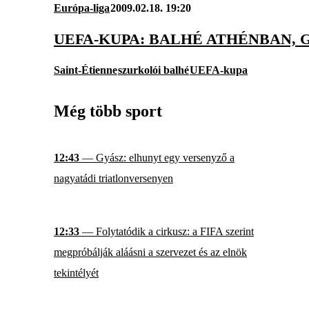
Európa-liga
2009.02.18. 19:20
UEFA-KUPA: BALHÉ ATHÉNBAN, 
Saint-Étienne
szurkolói balhé
UEFA-kupa
Még több sport
12:43
— Gyász: elhunyt egy versenyző a
nagyatádi triatlonversenyen
12:33
— Folytatódik a cirkusz: a FIFA szerint
megpróbálják aláásni a szervezet és az elnök
tekintélyét