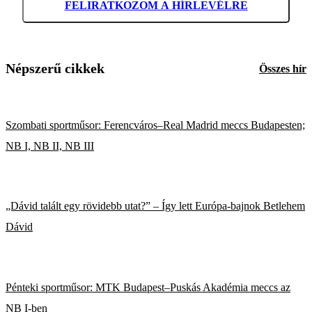
FELIRATKOZOM A HÍRLEVÉLRE
Népszerű cikkek
Összes hír
Szombati sportműsor: Ferencváros–Real Madrid meccs Budapesten;
NB I, NB II, NB III
„Dávid talált egy rövidebb utat?” – Így lett Európa-bajnok Betlehem
Dávid
Pénteki sportműsor: MTK Budapest–Puskás Akadémia meccs az
NB I-ben