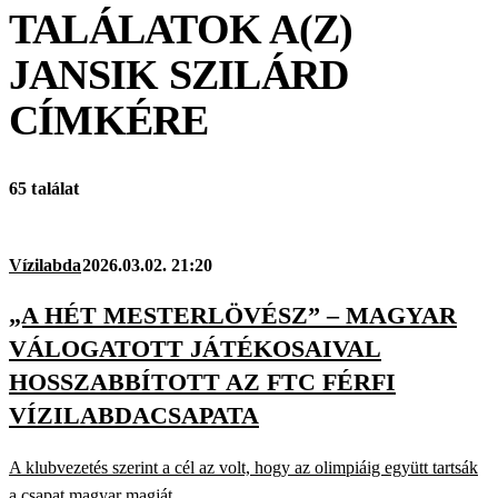
TALÁLATOK A(Z)
JANSIK SZILÁRD
CÍMKÉRE
65 találat
Vízilabda
2026.03.02. 21:20
„A HÉT MESTERLÖVÉSZ” – MAGYAR
VÁLOGATOTT JÁTÉKOSAIVAL
HOSSZABBÍTOTT AZ FTC FÉRFI
VÍZILABDACSAPATA
A klubvezetés szerint a cél az volt, hogy az olimpiáig együtt tartsák
a csapat magyar magját.