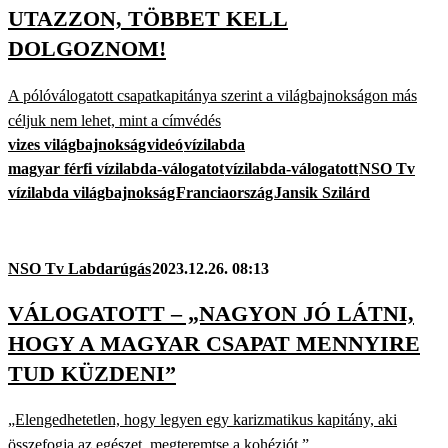
UTAZZON, TÖBBET KELL
DOLGOZNOM!
A pólóválogatott csapatkapitánya szerint a világbajnokságon más
céljuk nem lehet, mint a címvédés
vizes világbajnokság
videó
vízilabda
magyar férfi vízilabda-válogatot
vízilabda-válogatott
NSO Tv
vízilabda világbajnokság
Franciaország
Jansik Szilárd
NSO Tv Labdarúgás
2023.12.26. 08:13
VÁLOGATOTT – „NAGYON JÓ LÁTNI,
HOGY A MAGYAR CSAPAT MENNYIRE
TUD KÜZDENI”
„Elengedhetetlen, hogy legyen egy karizmatikus kapitány, aki
összefogja az egészet, megteremtse a kohéziót.”