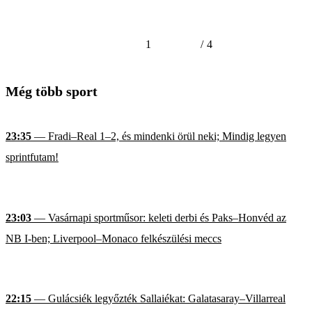
1
/
4
Még több sport
23:35
— Fradi–Real 1–2, és mindenki örül neki; Mindig legyen
sprintfutam!
23:03
— Vasárnapi sportműsor: keleti derbi és Paks–Honvéd az
NB I-ben; Liverpool–Monaco felkészülési meccs
22:15
— Gulácsiék legyőzték Sallaiékat: Galatasaray–Villarreal