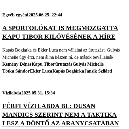
Egyéb egyéni
2025.06.25. 22:44
A SPORTOLÓKAT IS MEGMOZGATTA
KAPU TIBOR KILÖVÉSÉNEK A HÍRE
Kapás Boglárka és Ekler Luca nem vállalná az űrutazást, Gulyás
Michelle úgy érzi, nem állna készen rá, de mások bevállalnák.
Kemény Dénes
Kapu Tibor
űrutazás
Gulyás Michelle
Tótka Sándor
Ekler Luca
Kapás Boglárka
Jansik Szilárd
Vízilabda
2025.05.31. 15:34
FÉRFI VÍZILABDA BL: DUSAN
MANDICS SZERINT NEM A TAKTIKA
LESZ A DÖNTŐ AZ ARANYCSATÁBAN