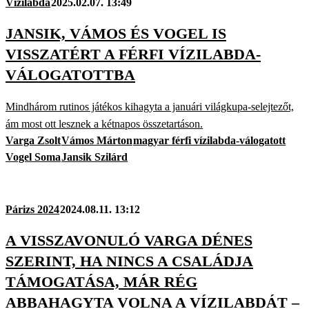
Vízilabda
2025.02.07. 13:49
JANSIK, VÁMOS ÉS VOGEL IS
VISSZATÉRT A FÉRFI VÍZILABDA-
VÁLOGATOTTBA
Mindhárom rutinos játékos kihagyta a januári világkupa-selejtezőt,
ám most ott lesznek a kétnapos összetartáson.
Varga Zsolt
Vámos Márton
magyar férfi vízilabda-válogatott
Vogel Soma
Jansik Szilárd
Párizs 2024
2024.08.11. 13:12
A VISSZAVONULÓ VARGA DÉNES
SZERINT, HA NINCS A CSALÁDJA
TÁMOGATÁSA, MÁR RÉG
ABBAHAGYTA VOLNA A VÍZILABDÁT –