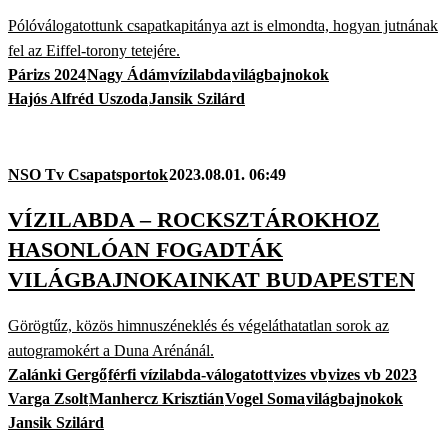
Pólóválogatottunk csapatkapitánya azt is elmondta, hogyan jutnának
fel az Eiffel-torony tetejére.
Párizs 2024
Nagy Ádám
vízilabda
világbajnokok
Hajós Alfréd Uszoda
Jansik Szilárd
NSO Tv Csapatsportok
2023.08.01. 06:49
VÍZILABDA – ROCKSZTÁROKHOZ
HASONLÓAN FOGADTÁK
VILÁGBAJNOKAINKAT BUDAPESTEN
Görögtűz, közös himnuszéneklés és végeláthatatlan sorok az
autogramokért a Duna Arénánál.
Zalánki Gergő
férfi vízilabda-válogatott
vizes vb
vizes vb 2023
Varga Zsolt
Manhercz Krisztián
Vogel Soma
világbajnokok
Jansik Szilárd