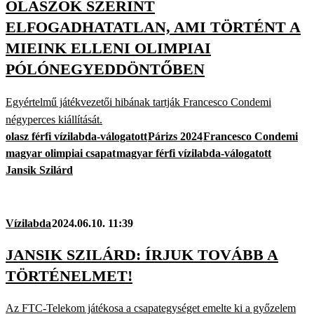
OLASZOK SZERINT
ELFOGADHATATLAN, AMI TÖRTÉNT A
MIEINK ELLENI OLIMPIAI
PÓLÓNEGYEDDÖNTŐBEN
Egyértelmű játékvezetői hibának tartják Francesco Condemi
négyperces kiállítását.
olasz férfi vízilabda-válogatott
Párizs 2024
Francesco Condemi
magyar olimpiai csapat
magyar férfi vízilabda-válogatott
Jansik Szilárd
Vízilabda
2024.06.10. 11:39
JANSIK SZILÁRD: ÍRJUK TOVÁBB A
TÖRTÉNELMET!
Az FTC-Telekom játékosa a csapategységet emelte ki a győzelem