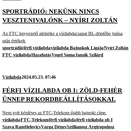
SPORTRÁDIÓ: NEKÜNK NINCS
VESZTENIVALÓNK – NYÍRI ZOLTÁN
Az FTC ügyvezető alelnöke a vízilabdacsapat BL-döntőbe jutása
után értékelt.
sportrádió
férfi vízilabda
vízilabda Bajnokok Ligája
Nyíri Zoltán
FTC vízilabda
Hazafutás
Vogel Soma
Jansik Szilárd
Vízilabda
2024.05.23. 07:46
FÉRFI VÍZILABDA OB I: ZÖLD-FEHÉR
ÜNNEP REKORDBEÁLLÍTÁSOKKAL
Nem volt kérdéses az FTC-Telekom újabb bajnoki címe.
vízilabda
FTC-Telekom
férfi vízilabda
férfi vízilabda ob I
Szava Randjelovics
Varga Dénes
Sztilianosz Argiropulosz