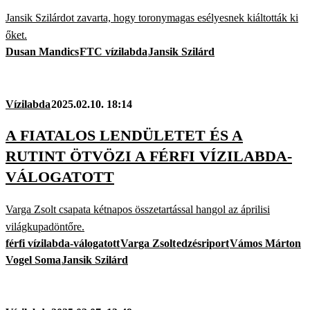
Jansik Szilárdot zavarta, hogy toronymagas esélyesnek kiáltották ki
őket.
Dusan Mandics
FTC vízilabda
Jansik Szilárd
Vízilabda
2025.02.10. 18:14
A FIATALOS LENDÜLETET ÉS A
RUTINT ÖTVÖZI A FÉRFI VÍZILABDA-
VÁLOGATOTT
Varga Zsolt csapata kétnapos összetartással hangol az áprilisi
világkupadöntőre.
férfi vízilabda-válogatott
Varga Zsolt
edzésriport
Vámos Márton
Vogel Soma
Jansik Szilárd