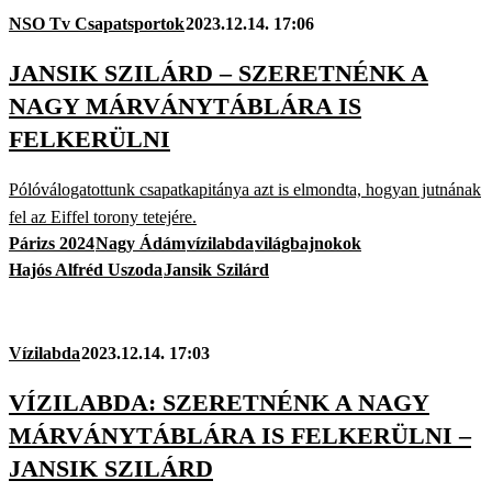
NSO Tv Csapatsportok
2023.12.14. 17:06
JANSIK SZILÁRD – SZERETNÉNK A
NAGY MÁRVÁNYTÁBLÁRA IS
FELKERÜLNI
Pólóválogatottunk csapatkapitánya azt is elmondta, hogyan jutnának
fel az Eiffel torony tetejére.
Párizs 2024
Nagy Ádám
vízilabda
világbajnokok
Hajós Alfréd Uszoda
Jansik Szilárd
Vízilabda
2023.12.14. 17:03
VÍZILABDA: SZERETNÉNK A NAGY
MÁRVÁNYTÁBLÁRA IS FELKERÜLNI –
JANSIK SZILÁRD