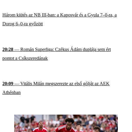
Három kiütés az NB III-ban: a Kaposvár és a Gyula 7–0-ra, a
Dorog 6–0-ra győzött
20:28
— Román Superliga: Czékus Ádám duplája sem ért
pontot a Csíkszeredának
20:09
— Vitális Milán megszerezte az első gólját az AEK
Athénban