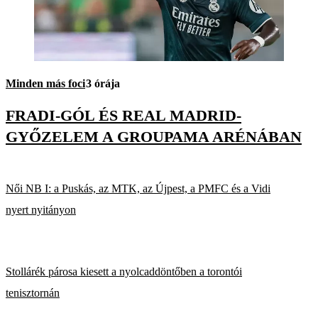
Minden más foci
3 órája
FRADI-GÓL ÉS REAL MADRID-
GYŐZELEM A GROUPAMA ARÉNÁBAN
Női NB I: a Puskás, az MTK, az Újpest, a PMFC és a Vidi
nyert nyitányon
Stollárék párosa kiesett a nyolcaddöntőben a torontói
tenisztornán