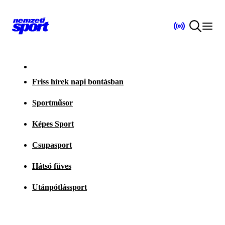
Friss hírek napi bontásban
Sportműsor
Képes Sport
Csupasport
Hátsó füves
Utánpótlássport