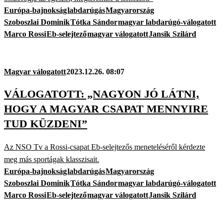
Európa-bajnokság
labdarúgás
Magyarország
Szoboszlai Dominik
Tótka Sándor
magyar labdarúgó-válogatott
Marco Rossi
Eb-selejtező
magyar válogatott
Jansik Szilárd
Magyar válogatott
2023.12.26. 08:07
VÁLOGATOTT: „NAGYON JÓ LÁTNI,
HOGY A MAGYAR CSAPAT MENNYIRE
TUD KÜZDENI”
Az NSO Tv a Rossi-csapat Eb-selejtezős meneteléséről kérdezte
meg más sportágak klasszisait.
Európa-bajnokság
labdarúgás
Magyarország
Szoboszlai Dominik
Tótka Sándor
magyar labdarúgó-válogatott
Marco Rossi
Eb-selejtező
magyar válogatott
Jansik Szilárd