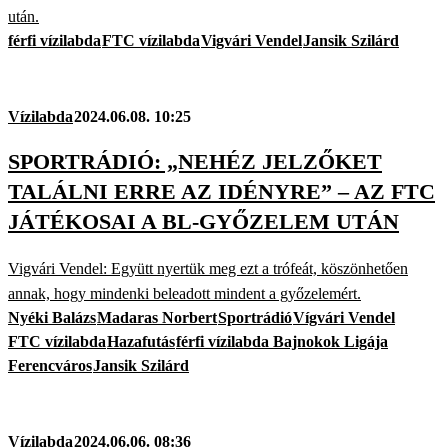
után.
férfi vízilabda
FTC vízilabda
Vigvári Vendel
Jansik Szilárd
Vízilabda
2024.06.08. 10:25
SPORTRÁDIÓ: „NEHÉZ JELZŐKET
TALÁLNI ERRE AZ IDÉNYRE” – AZ FTC
JÁTÉKOSAI A BL-GYŐZELEM UTÁN
Vigvári Vendel: Együtt nyertük meg ezt a trófeát, köszönhetően
annak, hogy mindenki beleadott mindent a győzelemért.
Nyéki Balázs
Madaras Norbert
Sportrádió
Vígvári Vendel
FTC vízilabda
Hazafutás
férfi vízilabda Bajnokok Ligája
Ferencváros
Jansik Szilárd
Vízilabda
2024.06.06. 08:36