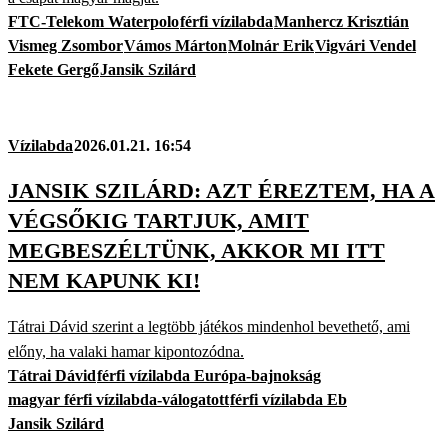
FTC-Telekom Waterpolo
férfi vízilabda
Manhercz Krisztián
Vismeg Zsombor
Vámos Márton
Molnár Erik
Vigvári Vendel
Fekete Gergő
Jansik Szilárd
Vízilabda
2026.01.21. 16:54
JANSIK SZILÁRD: AZT ÉREZTEM, HA A
VÉGSŐKIG TARTJUK, AMIT
MEGBESZÉLTÜNK, AKKOR MI ITT
NEM KAPUNK KI!
Tátrai Dávid szerint a legtöbb játékos mindenhol bevethető, ami
előny, ha valaki hamar kipontozódna.
Tátrai Dávid
férfi vízilabda Európa-bajnokság
magyar férfi vízilabda-válogatott
férfi vízilabda Eb
Jansik Szilárd