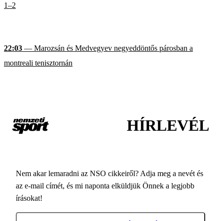
1–2
22:03
— Marozsán és Medvegyev negyeddöntős párosban a
montreali tenisztornán
HÍRLEVÉL
Nem akar lemaradni az NSO cikkeiről? Adja meg a nevét és
az e-mail címét, és mi naponta elküldjük Önnek a legjobb
írásokat!