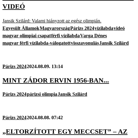
VIDEÓ
Jansik Szilárd: Valami hiányzott az egész olimpián.
Egyesült Államok
Magyarország
Párizs 2024
vízilabda
videó
magyar olimpiai csapat
férfi vízilabda
Varga Dénes
magyar férfi vízilabda-válogatott
visszavonulás
Jansik Szilárd
Párizs 2024
2024.08.09. 13:14
MINT ZÁDOR ERVIN 1956-BAN...
Párizs 2024
párizsi olimpia
Jansik Szilárd
Párizs 2024
2024.08.08. 07:42
„ELTORZÍTOTT EGY MECCSET” – AZ