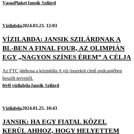
VasasPlaket
Jansik Szilárd
Vízilabda
2024.03.23. 12:03
VÍZILABDA: JANSIK SZILÁRDNAK A
BL-BEN A FINAL FOUR, AZ OLIMPIÁN
EGY „NAGYON SZÍNES ÉREM” A CÉLJA
Az FTC játékosa a közmédia A víz összeköt című podcastjében
beszélt terveiről.
férfi vízilabda
Jansik Szilárd
Vízilabda
2024.01.25. 10:43
JANSIK: HA EGY FIATAL KÖZEL
KERÜL AHHOZ, HOGY HELYETTEM