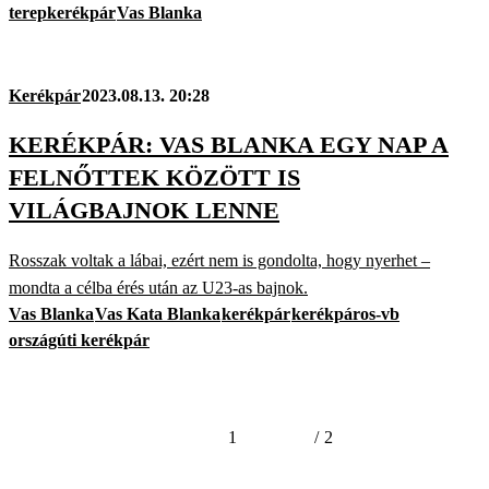
terepkerékpár
Vas Blanka
Kerékpár
2023.08.13. 20:28
KERÉKPÁR: VAS BLANKA EGY NAP A
FELNŐTTEK KÖZÖTT IS
VILÁGBAJNOK LENNE
Rosszak voltak a lábai, ezért nem is gondolta, hogy nyerhet –
mondta a célba érés után az U23-as bajnok.
Vas Blanka
Vas Kata Blanka
kerékpár
kerékpáros-vb
országúti kerékpár
1
/
2