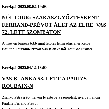
Kerékpár
2025.08.02. 19:08
NŐI TOUR: SZAKASZGYŐZTESKÉNT
FERRAND-PRÉVOT ÁLLT AZ ÉLRE, VAS
72. LETT SZOMBATON
A magyar bringás több mint félórás lemaradással ért célba.
Pauline Ferrand-Prévot
Vas Blanka
női Tour de France
Kerékpár
2025.04.12. 18:00
VAS BLANKA 53. LETT A PÁRIZS–
ROUBAIX-N
Zsankó Petra a 96. helyen fejezte be a szereplést, nyert a francia
Pauline Ferrand-Prévot.