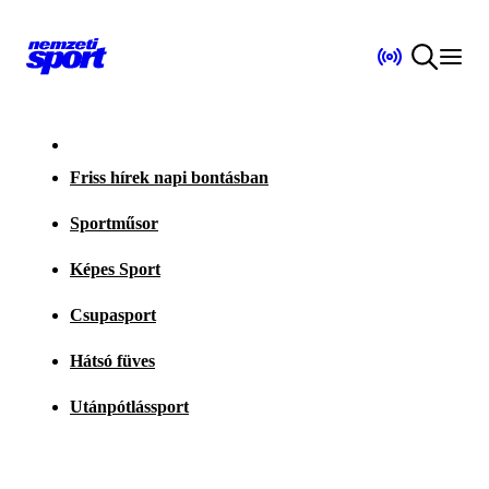
Friss hírek napi bontásban
Sportműsor
Képes Sport
Csupasport
Hátsó füves
Utánpótlássport