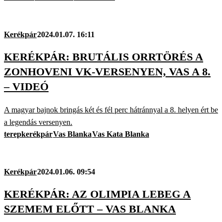
Kerékpár
2024.01.07. 16:11
KERÉKPÁR: BRUTÁLIS ORRTÖRÉS A
ZONHOVENI VK-VERSENYEN, VAS A 8.
– VIDEÓ
A magyar bajnok bringás két és fél perc hátránnyal a 8. helyen ért be
a legendás versenyen.
terepkerékpár
Vas Blanka
Vas Kata Blanka
Kerékpár
2024.01.06. 09:54
KERÉKPÁR: AZ OLIMPIA LEBEG A
SZEMEM ELŐTT – VAS BLANKA