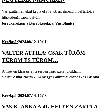
Vas ezúttal remekül kapta el a rajtot, az élmezőnnyel tartott a
hihetetlenül sáros pályán.
terepkerékpár-vk
terepkerékpár
Vas Blanka
Kerékpár
2024.08.12. 10:11
VALTER ATTILA: CSAK TŰRÖM,
TŰRÖM ÉS TŰRÖM…
A magyar klasszis egyszerűen csak szeret biciklizni.
Valter Attila
Párizs 2024
magyar olimpiai csapat
Vas Blanka
Kerékpár
2024.07.14. 16:18
VAS BLANKA A 41. HELYEN ZÁRTA A