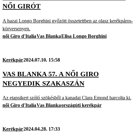
NŐI GIRÓT
A hazai Longo Borghini győzött összetettben az olasz kerékpáros-
körversenyen.
női Giro d'Italia
Vas Blanka
Elisa Longo Borghini
Kerékpár
2024.07.10. 15:58
VAS BLANKA 57. A NŐI GIRO
NEGYEDIK SZAKASZÁN
Az etapsikert szóló szökésből a kanadai Clara Emond harcolta ki.
női Giro d'Italia
Vas Blanka
országúti kerékpár
Kerékpár
2024.04.28. 17:33