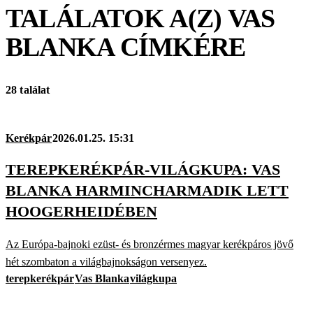
TALÁLATOK A(Z)
VAS
BLANKA
CÍMKÉRE
28 találat
Kerékpár
2026.01.25. 15:31
TEREPKERÉKPÁR-VILÁGKUPA: VAS
BLANKA HARMINCHARMADIK LETT
HOOGERHEIDÉBEN
Az Európa-bajnoki ezüst- és bronzérmes magyar kerékpáros jövő
hét szombaton a világbajnokságon versenyez.
terepkerékpár
Vas Blanka
világkupa