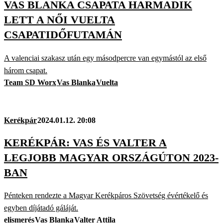
VAS BLANKA CSAPATA HARMADIK
LETT A NŐI VUELTA
CSAPATIDŐFUTAMÁN
A valenciai szakasz után egy másodpercre van egymástól az első
három csapat.
Team SD Worx
Vas Blanka
Vuelta
Kerékpár
2024.01.12. 20:08
KERÉKPÁR: VAS ÉS VALTER A
LEGJOBB MAGYAR ORSZÁGÚTON 2023-
BAN
Pénteken rendezte a Magyar Kerékpáros Szövetség évértékelő és
egyben díjátadó gáláját.
elismerés
Vas Blanka
Valter Attila