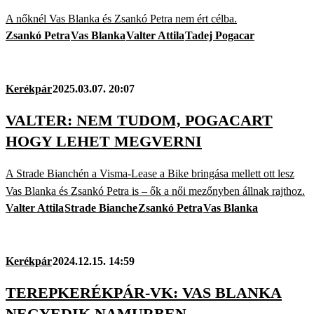
A nőknél Vas Blanka és Zsankó Petra nem ért célba.
Zsankó Petra
Vas Blanka
Valter Attila
Tadej Pogacar
Kerékpár
2025.03.07. 20:07
VALTER: NEM TUDOM, POGACART
HOGY LEHET MEGVERNI
A Strade Bianchén a Visma-Lease a Bike bringása mellett ott lesz
Vas Blanka és Zsankó Petra is – ők a női mezőnyben állnak rajthoz.
Valter Attila
Strade Bianche
Zsankó Petra
Vas Blanka
Kerékpár
2024.12.15. 14:59
TEREPKERÉKPÁR-VK: VAS BLANKA
NEGYEDIK NAMURBEN