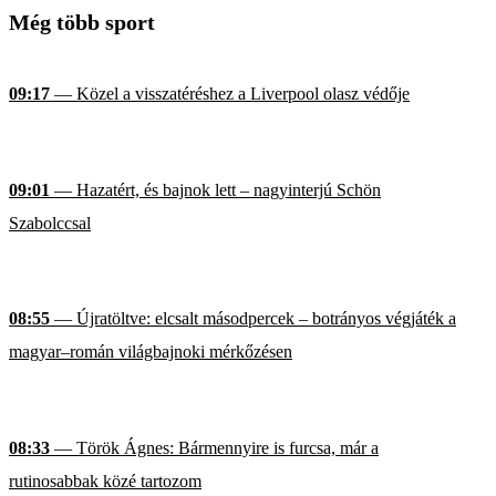
Még több sport
09:17
— Közel a visszatéréshez a Liverpool olasz védője
09:01
— Hazatért, és bajnok lett – nagyinterjú Schön
Szabolccsal
08:55
— Újratöltve: elcsalt másodpercek – botrányos végjáték a
magyar–román világbajnoki mérkőzésen
08:33
— Török Ágnes: Bármennyire is furcsa, már a
rutinosabbak közé tartozom