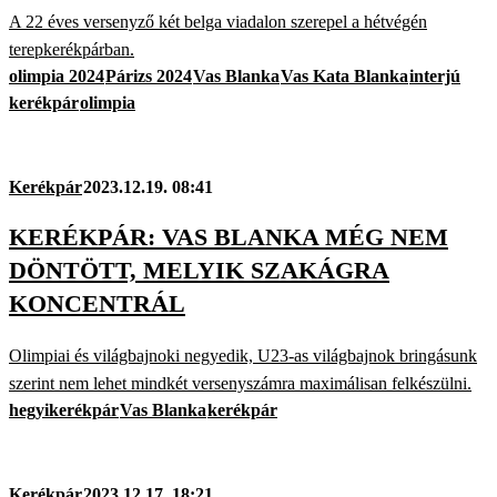
A 22 éves versenyző két belga viadalon szerepel a hétvégén
terepkerékpárban.
olimpia 2024
Párizs 2024
Vas Blanka
Vas Kata Blanka
interjú
kerékpár
olimpia
Kerékpár
2023.12.19. 08:41
KERÉKPÁR: VAS BLANKA MÉG NEM
DÖNTÖTT, MELYIK SZAKÁGRA
KONCENTRÁL
Olimpiai és világbajnoki negyedik, U23-as világbajnok bringásunk
szerint nem lehet mindkét versenyszámra maximálisan felkészülni.
hegyikerékpár
Vas Blanka
kerékpár
Kerékpár
2023.12.17. 18:21