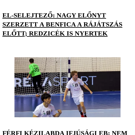
EL-SELEJTEZŐ: NAGY ELŐNYT
SZERZETT A BENFICA A RÁJÁTSZÁS
ELŐTT; REDZICÉK IS NYERTEK
FÉRFI KÉZILABDA IFJÚSÁGI EB: NEM