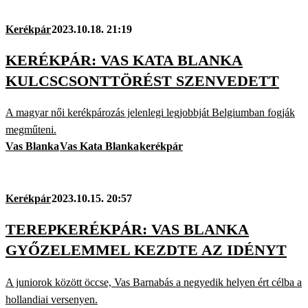
Kerékpár
2023.10.18. 21:19
KERÉKPÁR: VAS KATA BLANKA
KULCSCSONTTÖRÉST SZENVEDETT
A magyar női kerékpározás jelenlegi legjobbját Belgiumban fogják
megműteni.
Vas Blanka
Vas Kata Blanka
kerékpár
Kerékpár
2023.10.15. 20:57
TEREPKERÉKPÁR: VAS BLANKA
GYŐZELEMMEL KEZDTE AZ IDÉNYT
A juniorok között öccse, Vas Barnabás a negyedik helyen ért célba a
hollandiai versenyen.