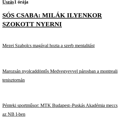
Úszás
1 órája
SÓS CSABA: MILÁK ILYENKOR
SZOKOTT NYERNI
Mezei Szabolcs magával hozta a szerb mentalitást
Marozsán nyolcaddöntős Medvegyevvel párosban a montreali
tenisztornán
Pénteki sportműsor: MTK Budapest–Puskás Akadémia meccs
az NB I-ben