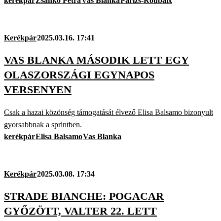
kerékpár
Zsankó Petra
Vas Blanka
Párizs-Roubaix
Kerékpár
2025.03.16. 17:41
VAS BLANKA MÁSODIK LETT EGY
OLASZORSZÁGI EGYNAPOS
VERSENYEN
Csak a hazai közönség támogatását élvező Elisa Balsamo bizonyult
gyorsabbnak a sprintben.
kerékpár
Elisa Balsamo
Vas Blanka
Kerékpár
2025.03.08. 17:34
STRADE BIANCHE: POGACAR
GYŐZÖTT, VALTER 22. LETT