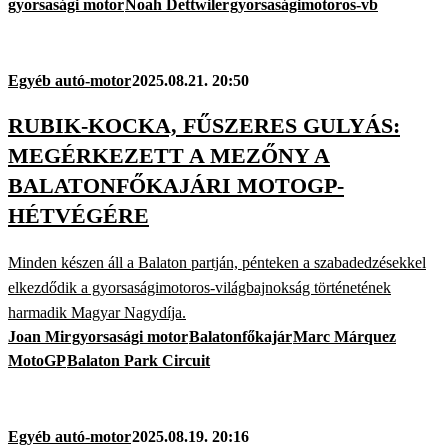
gyorsasági motor
Noah Dettwiler
gyorsaságimotoros-vb
Egyéb autó-motor
2025.08.21. 20:50
RUBIK-KOCKA, FŰSZERES GULYÁS:
MEGÉRKEZETT A MEZŐNY A
BALATONFŐKAJÁRI MOTOGP-
HÉTVÉGÉRE
Minden készen áll a Balaton partján, pénteken a szabadedzésekkel
elkezdődik a gyorsaságimotoros-világbajnokság történetének
harmadik Magyar Nagydíja.
Joan Mir
gyorsasági motor
Balatonfőkajár
Marc Márquez
MotoGP
Balaton Park Circuit
Egyéb autó-motor
2025.08.19. 20:16