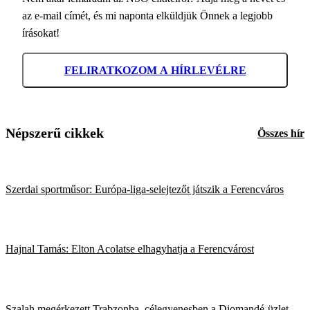
az e-mail címét, és mi naponta elküldjük Önnek a legjobb
írásokat!
FELIRATKOZOM A HÍRLEVÉLRE
Népszerű cikkek
Összes hír
Szerdai sportműsor: Európa-liga-selejtezőt játszik a Ferencváros
Hajnal Tamás: Elton Acolatse elhagyhatja a Ferencvárost
Szalah megérkezett Trabzonba, célegyenesben a Diomandé-üzlet –