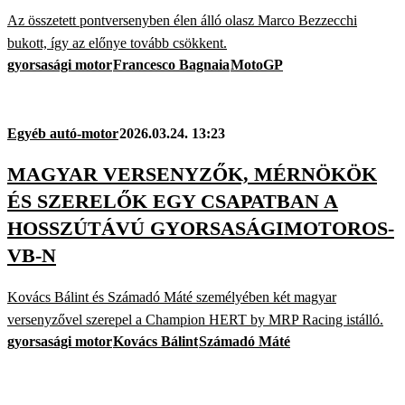
Az összetett pontversenyben élen álló olasz Marco Bezzecchi
bukott, így az előnye tovább csökkent.
gyorsasági motor
Francesco Bagnaia
MotoGP
Egyéb autó-motor
2026.03.24. 13:23
MAGYAR VERSENYZŐK, MÉRNÖKÖK
ÉS SZERELŐK EGY CSAPATBAN A
HOSSZÚTÁVÚ GYORSASÁGIMOTOROS-
VB-N
Kovács Bálint és Számadó Máté személyében két magyar
versenyzővel szerepel a Champion HERT by MRP Racing istálló.
gyorsasági motor
Kovács Bálint
Számadó Máté