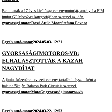
Bemutatták a 17 éves kiválóság versenymotorját, amellyel a FIM
junior GP Moto2-es kategóriájában szerepel az idén.
gyorsasági motor
Rossi Attila Moor
Stefano Favaro
Egyéb autó-motor
2024.05.03. 12:21
GYORSASÁGIMOTOROS-VB:
ELHALASZTOTTÁK A KAZAH
NAGYDÍJAT
A június közepére tervezett verseny tartalék helyszíneként a
balatonfőkajári Balaton Park Circuit is szerepel.
gyorsasági motor
MotoGp
gyorsaságimotoros-vb
Egyéb autó-motor
2024.03.22. 12:53