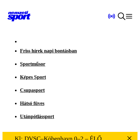
Friss hírek napi bontásban
Sportműsor
Képes Sport
Csupasport
Hátsó füves
Utánpótlássport
Kl: DVSC–Köbenhavn 0–2 – ÉLŐ