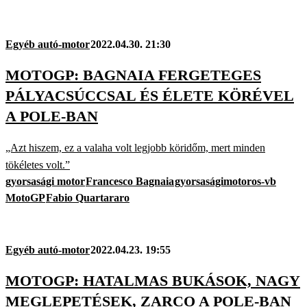
Egyéb autó-motor
2022.04.30. 21:30
MOTOGP: BAGNAIA FERGETEGES
PÁLYACSÚCCSAL ÉS ÉLETE KÖRÉVEL
A POLE-BAN
„Azt hiszem, ez a valaha volt legjobb köridőm, mert minden
tökéletes volt.”
gyorsasági motor
Francesco Bagnaia
gyorsaságimotoros-vb
MotoGP
Fabio Quartararo
Egyéb autó-motor
2022.04.23. 19:55
MOTOGP: HATALMAS BUKÁSOK, NAGY
MEGLEPETÉSEK, ZARCO A POLE-BAN