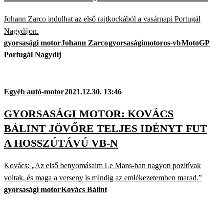
Johann Zarco indulhat az első rajtkockából a vasárnapi Portugál
Nagydíjon.
gyorsasági motor
Johann Zarco
gyorsaságimotoros-vb
MotoGP
Portugál Nagydíj
Egyéb autó-motor
2021.12.30. 13:46
GYORSASÁGI MOTOR: KOVÁCS
BÁLINT JÖVŐRE TELJES IDÉNYT FUT
A HOSSZÚTÁVÚ VB-N
Kovács: „Az első benyomásaim Le Mans-ban nagyon pozitívak
voltak, és maga a verseny is mindig az emlékezetemben marad.”
gyorsasági motor
Kovács Bálint