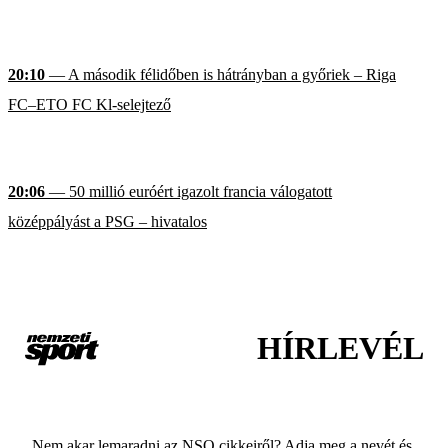
20:10
— A második félidőben is hátrányban a győriek – Riga
FC–ETO FC Kl-selejtező
20:06
— 50 millió euróért igazolt francia válogatott
középpályást a PSG – hivatalos
HÍRLEVÉL
Nem akar lemaradni az NSO cikkeiről? Adja meg a nevét és