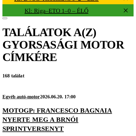
Kl: Riga–ETO 1–0 – ÉLŐ
TALÁLATOK A(Z)
GYORSASÁGI MOTOR
CÍMKÉRE
168 találat
Egyéb autó-motor
2026.06.20. 17:00
MOTOGP: FRANCESCO BAGNAIA
NYERTE MEG A BRNÓI
SPRINTVERSENYT