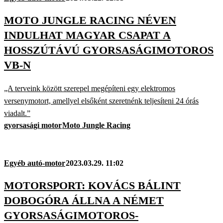
MOTO JUNGLE RACING NÉVEN
INDULHAT MAGYAR CSAPAT A
HOSSZÚTÁVÚ GYORSASÁGIMOTOROS
VB-N
„A terveink között szerepel megépíteni egy elektromos
versenymotort, amellyel elsőként szeretnénk teljesíteni 24 órás
viadalt.”
gyorsasági motor
Moto Jungle Racing
Egyéb autó-motor
2023.03.29. 11:02
MOTORSPORT: KOVÁCS BÁLINT
DOBOGÓRA ÁLLNA A NÉMET
GYORSASÁGIMOTOROS-