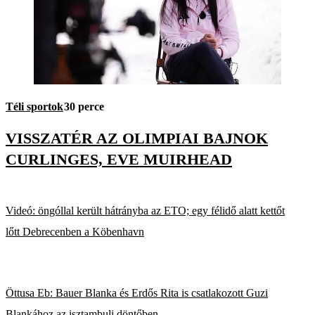
Téli sportok
30 perce
VISSZATÉR AZ OLIMPIAI BAJNOK
CURLINGES, EVE MUIRHEAD
Videó: öngóllal került hátrányba az ETO; egy félidő alatt kettőt
lőtt Debrecenben a Köbenhavn
Öttusa Eb: Bauer Blanka és Erdős Rita is csatlakozott Guzi
Blankához az isztambuli döntőben