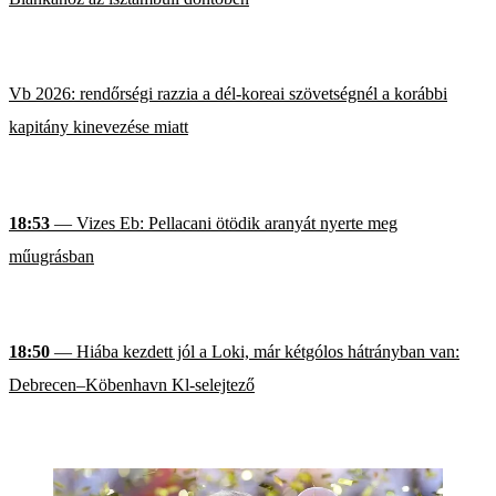
Vb 2026: rendőrségi razzia a dél-koreai szövetségnél a korábbi
kapitány kinevezése miatt
18:53
— Vizes Eb: Pellacani ötödik aranyát nyerte meg
műugrásban
18:50
— Hiába kezdett jól a Loki, már kétgólos hátrányban van:
Debrecen–Köbenhavn Kl-selejtező