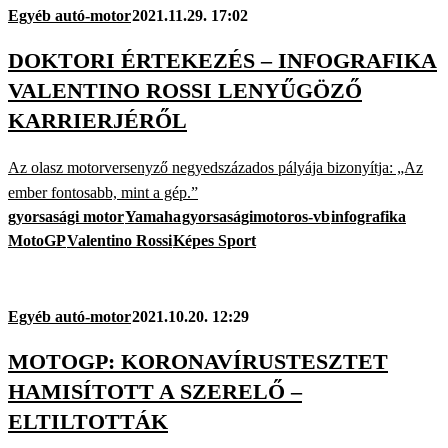
Egyéb autó-motor
2021.11.29. 17:02
DOKTORI ÉRTEKEZÉS – INFOGRAFIKA
VALENTINO ROSSI LENYŰGÖZŐ
KARRIERJÉRŐL
Az olasz motorversenyző negyedszázados pályája bizonyítja: „Az
ember fontosabb, mint a gép.”
gyorsasági motor
Yamaha
gyorsaságimotoros-vb
infografika
MotoGP
Valentino Rossi
Képes Sport
Egyéb autó-motor
2021.10.20. 12:29
MOTOGP: KORONAVÍRUSTESZTET
HAMISÍTOTT A SZERELŐ –
ELTILTOTTÁK