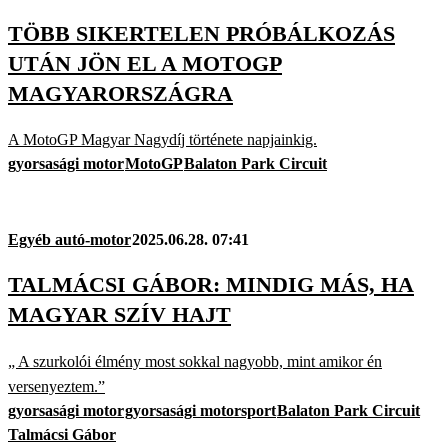
TÖBB SIKERTELEN PRÓBÁLKOZÁS
UTÁN JÖN EL A MOTOGP
MAGYARORSZÁGRA
A MotoGP Magyar Nagydíj története napjainkig.
gyorsasági motor
MotoGP
Balaton Park Circuit
Egyéb autó-motor
2025.06.28. 07:41
TALMÁCSI GÁBOR: MINDIG MÁS, HA
MAGYAR SZÍV HAJT
„ A szurkolói élmény most sokkal nagyobb, mint amikor én
versenyeztem.”
gyorsasági motor
gyorsasági motorsport
Balaton Park Circuit
Talmácsi Gábor