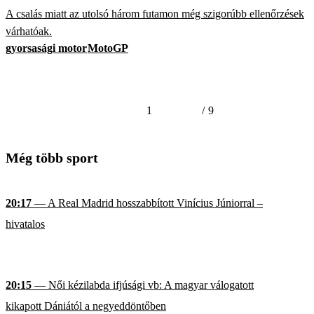
A csalás miatt az utolsó három futamon még szigorúbb ellenőrzések
várhatóak.
gyorsasági motor
MotoGP
1
/
9
Még több sport
20:17
— A Real Madrid hosszabbított Vinícius Júniorral –
hivatalos
20:15
— Női kézilabda ifjúsági vb: A magyar válogatott
kikapott Dániától a negyeddöntőben