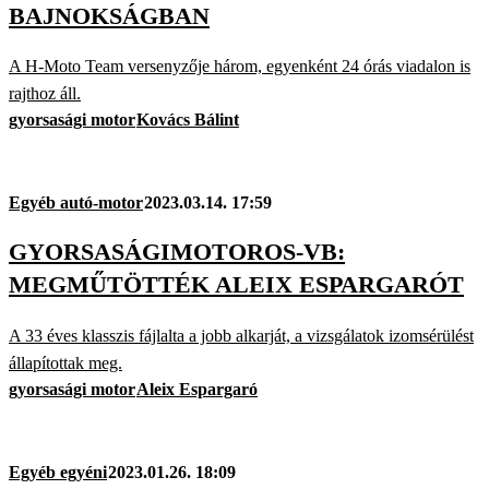
BAJNOKSÁGBAN
A H-Moto Team versenyzője három, egyenként 24 órás viadalon is
rajthoz áll.
gyorsasági motor
Kovács Bálint
Egyéb autó-motor
2023.03.14. 17:59
GYORSASÁGIMOTOROS-VB:
MEGMŰTÖTTÉK ALEIX ESPARGARÓT
A 33 éves klasszis fájlalta a jobb alkarját, a vizsgálatok izomsérülést
állapítottak meg.
gyorsasági motor
Aleix Espargaró
Egyéb egyéni
2023.01.26. 18:09