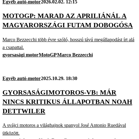
Egyéb autó-motor
2026.02.02. 12:15
MOTOGP: MARAD AZ APRILIÁNÁL A
MAGYARORSZÁGI FUTAM DOBOGÓSA
Marco Bezzecchi több évre szóló, hosszú távú megállapodást írt alá
a csapattal.
gyorsasági motor
MotoGP
Marco Bezzecchi
Egyéb autó-motor
2025.10.29. 18:30
GYORSASÁGIMOTOROS-VB: MÁR
NINCS KRITIKUS ÁLLAPOTBAN NOAH
DETTWILER
A svájci motoros a világbajnok spanyol José Antonio Ruedával
ütközött.