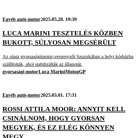
Egyéb autó-motor
2025.05.28. 19:39
LUCA MARINI TESZTELÉS KÖZBEN
BUKOTT, SÚLYOSAN MEGSÉRÜLT
Az olasz gyorsaságimotor-versenyzőt Szuzukában a helyi kórházba
szállították, ahol stabilizálták az állapotát.
gyorsasági motor
Luca Marini
MotogGP
Egyéb autó-motor
2025.03.01. 17:31
ROSSI ATTILA MOOR: ANNYIT KELL
CSINÁLNOM, HOGY GYORSAN
MEGYEK, ÉS EZ ELÉG KÖNNYEN
MEGY