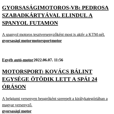
GYORSASÁGIMOTOROS-VB: PEDROSA
SZABADKÁRTYÁVAL ELINDUL A
SPANYOL FUTAMON
A spanyol motoros tesztversenyzőként most is aktív a KTM-nél.
gyorsasági motor
motorsport
motor
Egyéb autó-motor
2022.06.07. 11:56
MOTORSPORT: KOVÁCS BÁLINT
EGYSÉGE ÖTÖDIK LETT A SPÁI 24
ÓRÁSON
A belgiumi versenyen beugróként szerepelt a királykategóriában a
magyar versenyző.
gyorsasági motor