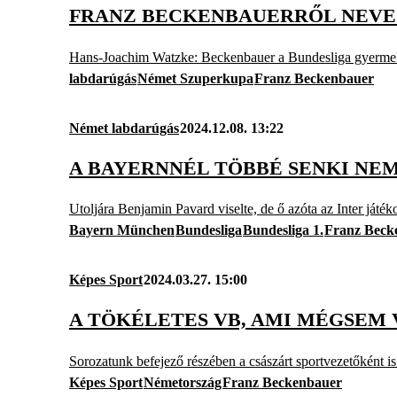
FRANZ BECKENBAUERRŐL NEVEZ
Hans-Joachim Watzke: Beckenbauer a Bundesliga gyermek
labdarúgás
Német Szuperkupa
Franz Beckenbauer
Német labdarúgás
2024.12.08. 13:22
A BAYERNNÉL TÖBBÉ SENKI NE
Utoljára Benjamin Pavard viselte, de ő azóta az Inter játék
Bayern München
Bundesliga
Bundesliga 1.
Franz Beck
Képes Sport
2024.03.27. 15:00
A TÖKÉLETES VB, AMI MÉGSEM 
Sorozatunk befejező részében a császárt sportvezetőként i
Képes Sport
Németország
Franz Beckenbauer