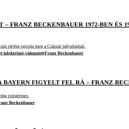
– FRANZ BECKENBAUER 1972-BEN ÉS 19
ág elejéig rajzolja meg a Császár pályafutását.
t labdarúgó-válogatott
Franz Beckenbauer
 BAYERN FIGYELT FEL RÁ – FRANZ BEC
edig ezüstérmes.
ranz Beckenbauer