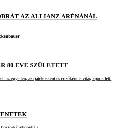
BRÁT AZ ALLIANZ ARÉNÁNÁL
ckenbauer
R 80 ÉVE SZÜLETETT
t az egyetlen, aki játékosként és edzőként is világbajnok lett.
ZENETEK
om boszorkánykonyhája.