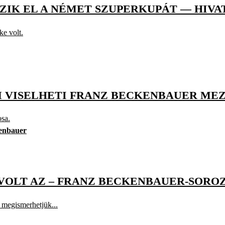
IK EL A NÉMET SZUPERKUPÁT ― HIVA
e volt.
M VISELHETI FRANZ BECKENBAUER ME
osa.
enbauer
VOLT AZ – FRANZ BECKENBAUER-SOROZA
s megismerhetjük...