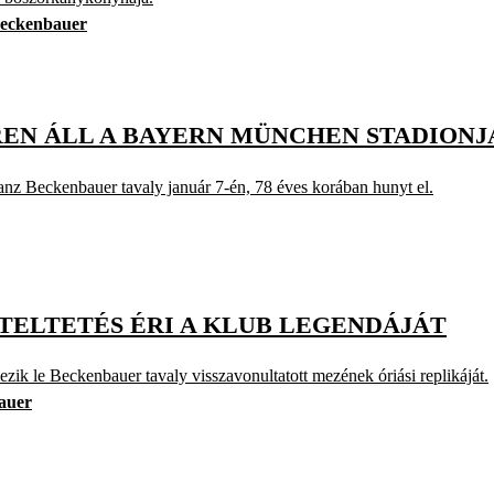
eckenbauer
EN ÁLL A BAYERN MÜNCHEN STADIONJ
ranz Beckenbauer tavaly január 7-én, 78 éves korában hunyt el.
TELTETÉS ÉRI A KLUB LEGENDÁJÁT
zik le Beckenbauer tavaly visszavonultatott mezének óriási replikáját.
auer