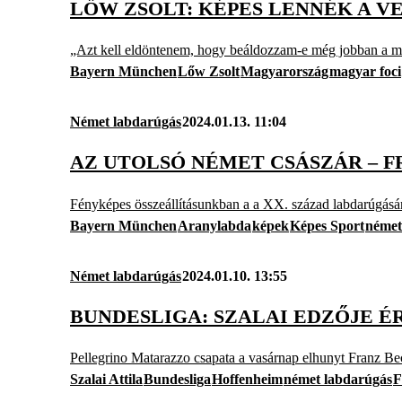
LŐW ZSOLT: KÉPES LENNÉK A 
„Azt kell eldöntenem, hogy beáldozzam-e még jobban a mag
Bayern München
Lőw Zsolt
Magyarország
magyar foci
Német labdarúgás
2024.01.13. 11:04
AZ UTOLSÓ NÉMET CSÁSZÁR – 
Fényképes összeállításunkban a a XX. század labdarúgásá
Bayern München
Aranylabda
képek
Képes Sport
német
Német labdarúgás
2024.01.10. 13:55
BUNDESLIGA: SZALAI EDZŐJE 
Pellegrino Matarazzo csapata a vasárnap elhunyt Franz B
Szalai Attila
Bundesliga
Hoffenheim
német labdarúgás
F