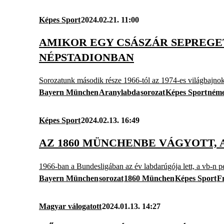
Képes Sport
2024.02.21. 11:00
AMIKOR EGY CSÁSZÁR SEPREGET 
NÉPSTADIONBAN
Sorozatunk második része 1966-tól az 1974-es világbajnoks
Bayern München
Aranylabda
sorozat
Képes Sport
néme
Képes Sport
2024.02.13. 16:49
AZ 1860 MÜNCHENBE VÁGYOTT, A
1966-ban a Bundesligában az év labdarúgója lett, a vb-n p
Bayern München
sorozat
1860 München
Képes Sport
F
Magyar válogatott
2024.01.13. 14:27