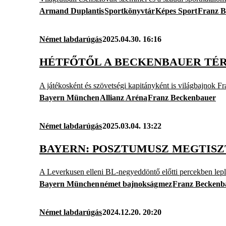
Armand Duplantis
Sportkönyvtár
Képes Sport
Franz B
Német labdarúgás
2025.04.30. 16:16
HÉTFŐTŐL A BECKENBAUER TÉR
A játékosként és szövetségi kapitányként is világbajnok F
Bayern München
Allianz Aréna
Franz Beckenbauer
Német labdarúgás
2025.03.04. 13:22
BAYERN: POSZTUMUSZ MEGTISZ
A Leverkusen elleni BL-negyeddöntő előtti percekben leple
Bayern München
német bajnokság
mez
Franz Beckenb
Német labdarúgás
2024.12.20. 20:20