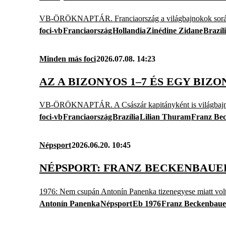
VB-ÖRÖKNAPTÁR. Franciaország a világbajnokok sorába 
foci-vb
Franciaország
Hollandia
Zinédine Zidane
Brazíl
Minden más foci
2026.07.08. 14:23
AZ A BIZONYOS 1–7 ÉS EGY BIZ
VB-ÖRÖKNAPTÁR. A Császár kapitányként is világbajnok
foci-vb
Franciaország
Brazília
Lilian Thuram
Franz Be
Népsport
2026.06.20. 10:45
NÉPSPORT: FRANZ BECKENBAUE
1976: Nem csupán Antonín Panenka tizenegyese miatt volt
Antonín Panenka
Népsport
Eb 1976
Franz Beckenbaue