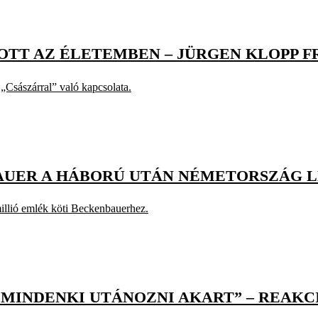
SZOTT AZ ÉLETEMBEN – JÜRGEN KLOPP
„Császárral” való kapcsolata.
AUER A HÁBORÚ UTÁN NÉMETORSZÁG 
illió emlék köti Beckenbauerhez.
T MINDENKI UTÁNOZNI AKART” – REA