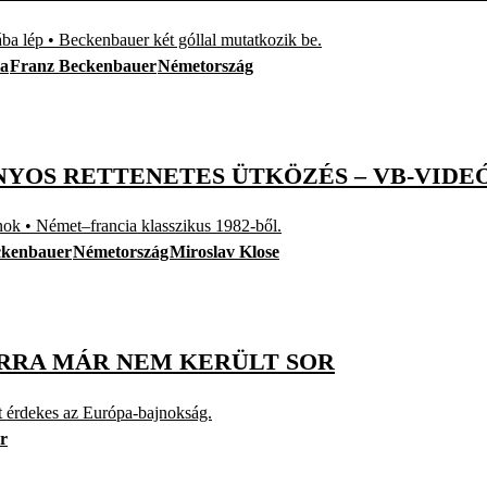
lép • Beckenbauer két góllal mutatkozik be.
ia
Franz Beckenbauer
Németország
ONYOS RETTENETES ÜTKÖZÉS – VB-VIDE
 • Német–francia klasszikus 1982-ből.
ckenbauer
Németország
Miroslav Klose
RRA MÁR NEM KERÜLT SOR
 érdekes az Európa-bajnokság.
r