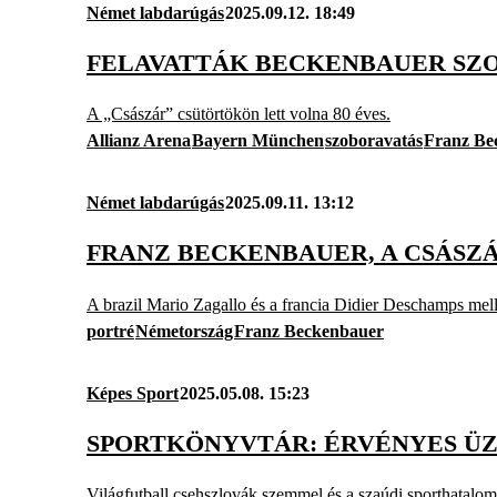
Német labdarúgás
2025.09.12. 18:49
FELAVATTÁK BECKENBAUER SZO
A „Császár” csütörtökön lett volna 80 éves.
Allianz Arena
Bayern München
szoboravatás
Franz Be
Német labdarúgás
2025.09.11. 13:12
FRANZ BECKENBAUER, A CSÁSZÁ
A brazil Mario Zagallo és a francia Didier Deschamps mellet
portré
Németország
Franz Beckenbauer
Képes Sport
2025.05.08. 15:23
SPORTKÖNYVTÁR: ÉRVÉNYES Ü
Világfutball csehszlovák szemmel és a szaúdi sporthatal