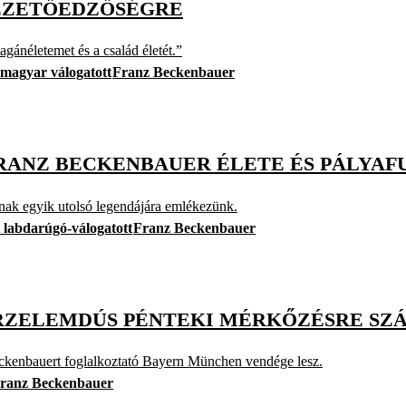
VEZETŐEDZŐSÉGRE
ánéletemet és a család életét.”
magyar válogatott
Franz Beckenbauer
FRANZ BECKENBAUER ÉLETE ÉS PÁLYAF
nak egyik utolsó legendájára emlékezünk.
 labdarúgó-válogatott
Franz Beckenbauer
ÉRZELEMDÚS PÉNTEKI MÉRKŐZÉSRE SZ
eckenbauert foglalkoztató Bayern München vendége lesz.
ranz Beckenbauer