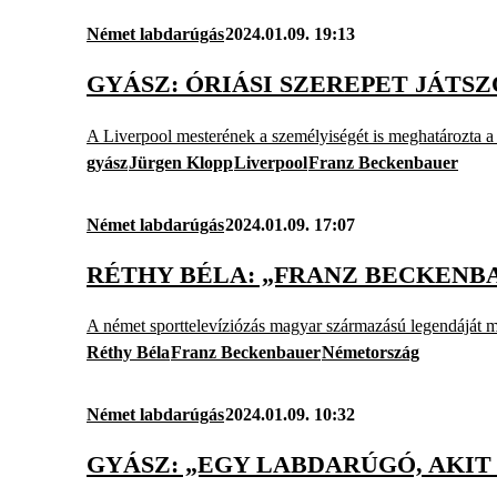
Német labdarúgás
2024.01.09. 19:13
GYÁSZ: ÓRIÁSI SZEREPET JÁT
A Liverpool mesterének a személyiségét is meghatározta a 
gyász
Jürgen Klopp
Liverpool
Franz Beckenbauer
Német labdarúgás
2024.01.09. 17:07
RÉTHY BÉLA: „FRANZ BECKENB
A német sporttelevíziózás magyar származású legendáját m
Réthy Béla
Franz Beckenbauer
Németország
Német labdarúgás
2024.01.09. 10:32
GYÁSZ: „EGY LABDARÚGÓ, AKI