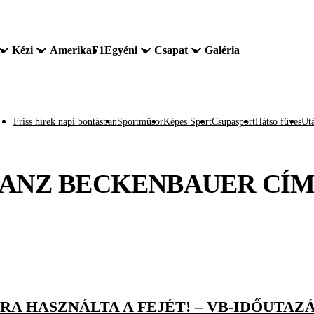
Kézi
Amerika
F1
Egyéni
Csapat
Galéria
Friss hírek napi bontásban
Sportműsor
Képes Sport
Csupasport
Hátsó füves
Utá
ANZ BECKENBAUER
CÍM
RA HASZNÁLTA A FEJÉT! – VB-IDŐUTAZ