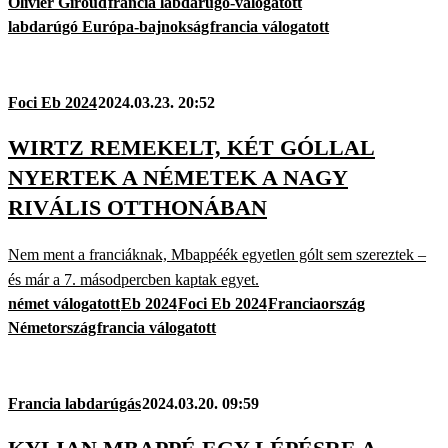
Olivier Giroud
francia labdarúgó-válogatott
labdarúgó Európa-bajnokság
francia válogatott
Foci Eb 2024
2024.03.23. 20:52
WIRTZ REMEKELT, KÉT GÓLLAL
NYERTEK A NÉMETEK A NAGY
RIVÁLIS OTTHONÁBAN
Nem ment a franciáknak, Mbappéék egyetlen gólt sem szereztek –
és már a 7. másodpercben kaptak egyet.
német válogatott
Eb 2024
Foci Eb 2024
Franciaország
Németország
francia válogatott
Francia labdarúgás
2024.03.20. 09:59