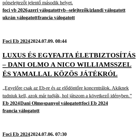
pótselejtezőt jelentő második helyet.
foci vb 2026
azeri válogatott
vb--selejtezők
izlandi válogatott
ukrán válogatott
francia válogatott
Foci Eb 2024
2024.07.09. 08:44
LUXUS ÉS EGYFAJTA ÉLETBIZTOSÍTÁS
– DANI OLMO A NICO WILLIAMSSZEL
ÉS YAMALLAL KÖZÖS JÁTÉKRÓL
„Egyelőre csak az Eb-re és az elődöntőre koncentrálok. Akiknek
tudniuk kell, azok már tudják, hol játszom a következő idényben.”
Eb 2024
Dani Olmo
spanyol válogatott
foci Eb 2024
francia válogatott
Foci Eb 2024
2024.07.06. 07:30