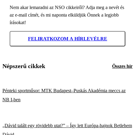
Nem akar lemaradni az NSO cikkeiről? Adja meg a nevét és
az e-mail címét, és mi naponta elküldjük Önnek a legjobb
írásokat!
FELIRATKOZOM A HÍRLEVÉLRE
Népszerű cikkek
Összes hír
Pénteki sportműsor: MTK Budapest–Puskás Akadémia meccs az
NB I-ben
„Dávid talált egy rövidebb utat?” – Így lett Európa-bajnok Betlehem
Dávid