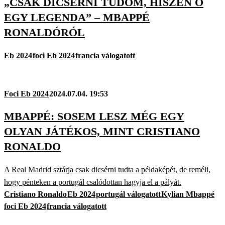
„CSAK DICSÉRNI TUDOM, HISZEN Ő
EGY LEGENDA” – MBAPPÉ
RONALDÓRÓL
Eb 2024
foci Eb 2024
francia válogatott
Foci Eb 2024
2024.07.04. 19:53
MBAPPÉ: SOSEM LESZ MÉG EGY
OLYAN JÁTÉKOS, MINT CRISTIANO
RONALDO
A Real Madrid sztárja csak dicsérni tudta a példaképét, de reméli,
hogy pénteken a portugál csalódottan hagyja el a pályát.
Cristiano Ronaldo
Eb 2024
portugál válogatott
Kylian Mbappé
foci Eb 2024
francia válogatott