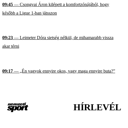
09:45
— Csongvai Áron kilépett a komfortzónájából, hogy
később a Ligue 1-ban játsszon
09:23
— Leimeter Dóra sietség nélkül, de mihamarabb vissza
akar térni
09:17
— „Én vagyok ennyire okos, vagy maga ennyire buta?”
HÍRLEVÉL