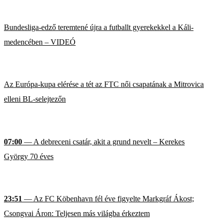
Bundesliga-edző teremtené újra a futballt gyerekekkel a Káli-
medencében – VIDEÓ
Az Európa-kupa elérése a tét az FTC női csapatának a Mitrovica
elleni BL-selejtezőn
07:00
— A debreceni csatár, akit a grund nevelt – Kerekes
György 70 éves
23:51
— Az FC Köbenhavn fél éve figyelte Markgráf Ákost;
Csongvai Áron: Teljesen más világba érkeztem