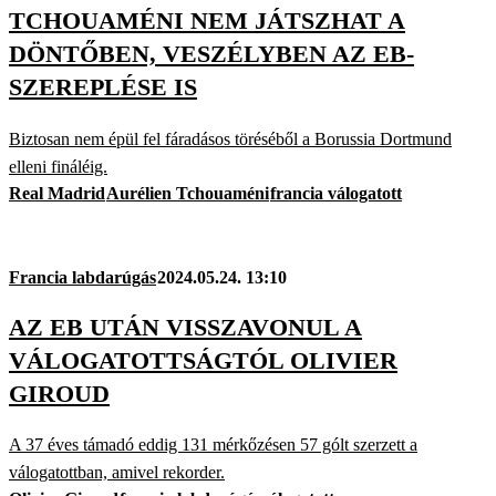
TCHOUAMÉNI NEM JÁTSZHAT A
DÖNTŐBEN, VESZÉLYBEN AZ EB-
SZEREPLÉSE IS
Biztosan nem épül fel fáradásos töréséből a Borussia Dortmund
elleni fináléig.
Real Madrid
Aurélien Tchouaméni
francia válogatott
Francia labdarúgás
2024.05.24. 13:10
AZ EB UTÁN VISSZAVONUL A
VÁLOGATOTTSÁGTÓL OLIVIER
GIROUD
A 37 éves támadó eddig 131 mérkőzésen 57 gólt szerzett a
válogatottban, amivel rekorder.