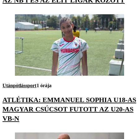
AZ NB I ÉS AZ ELIT LIGÁK KÖZÖTT
Utánpótlássport
1 órája
ATLÉTIKA: EMMANUEL SOPHIA U18-AS
MAGYAR CSÚCSOT FUTOTT AZ U20-AS
VB-N