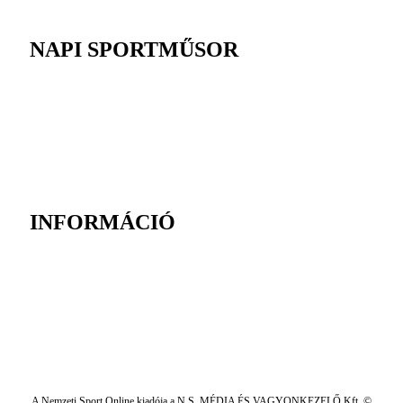
NAPI SPORTMŰSOR
INFORMÁCIÓ
A Nemzeti Sport Online kiadója a N.S. MÉDIA ÉS VAGYONKEZELŐ Kft. ©