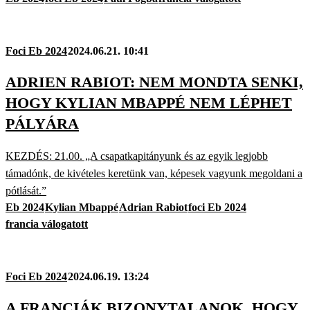
Foci Eb 2024
2024.06.21. 10:41
ADRIEN RABIOT: NEM MONDTA SENKI,
HOGY KYLIAN MBAPPÉ NEM LÉPHET
PÁLYÁRA
KEZDÉS: 21.00. „A csapatkapitányunk és az egyik legjobb
támadónk, de kivételes keretünk van, képesek vagyunk megoldani a
pótlását.”
Eb 2024
Kylian Mbappé
Adrian Rabiot
foci Eb 2024
francia válogatott
Foci Eb 2024
2024.06.19. 13:24
A FRANCIÁK BIZONYTALANOK, HOGY