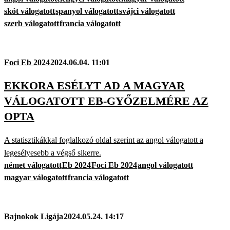
skót válogatott
spanyol válogatott
svájci válogatott
szerb válogatott
francia válogatott
Foci Eb 2024
2024.06.04. 11:01
EKKORA ESÉLYT AD A MAGYAR
VÁLOGATOTT EB-GYŐZELMÉRE AZ
OPTA
A statisztikákkal foglalkozó oldal szerint az angol válogatott a
legesélyesebb a végső sikerre.
német válogatott
Eb 2024
Foci Eb 2024
angol válogatott
magyar válogatott
francia válogatott
Bajnokok Ligája
2024.05.24. 14:17