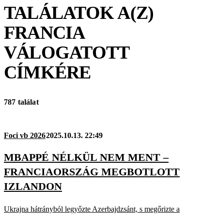
TALÁLATOK A(Z)
FRANCIA
VÁLOGATOTT
CÍMKÉRE
787 találat
Foci vb 2026
2025.10.13. 22:49
MBAPPÉ NÉLKÜL NEM MENT –
FRANCIAORSZÁG MEGBOTLOTT
IZLANDON
Ukrajna hátrányból legyőzte Azerbajdzsánt, s megőrizte a