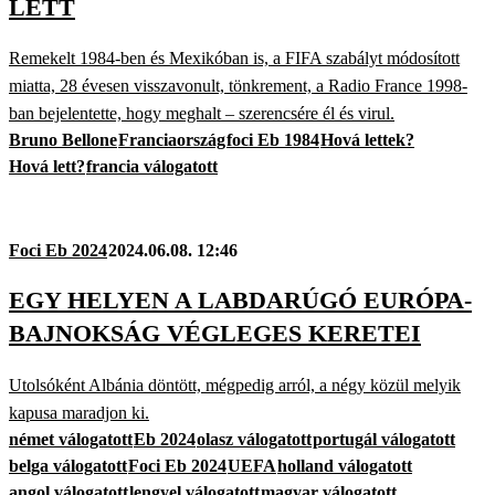
LETT
Remekelt 1984-ben és Mexikóban is, a FIFA szabályt módosított
miatta, 28 évesen visszavonult, tönkrement, a Radio France 1998-
ban bejelentette, hogy meghalt – szerencsére él és virul.
Bruno Bellone
Franciaország
foci Eb 1984
Hová lettek?
Hová lett?
francia válogatott
Foci Eb 2024
2024.06.08. 12:46
EGY HELYEN A LABDARÚGÓ EURÓPA-
BAJNOKSÁG VÉGLEGES KERETEI
Utolsóként Albánia döntött, mégpedig arról, a négy közül melyik
kapusa maradjon ki.
német válogatott
Eb 2024
olasz válogatott
portugál válogatott
belga válogatott
Foci Eb 2024
UEFA
holland válogatott
angol válogatott
lengyel válogatott
magyar válogatott