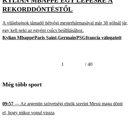
KYLIAN MBAPPÉ EGY LÉPÉSRE A
REKORDDÖNTÉSTŐL
A világbajnok támadó hétvégi mesterhármasával már 38 gólnál jár,
egy kell neki az egyéni csúcs beállításához.
Kylian Mbappé
Paris Saint-Germain
PSG
francia válogatott
1
/
40
Még több sport
09:57
— Az argentin szövetségi elnök szerint Messi maga dönti
el, hogy mikor vonul vissza