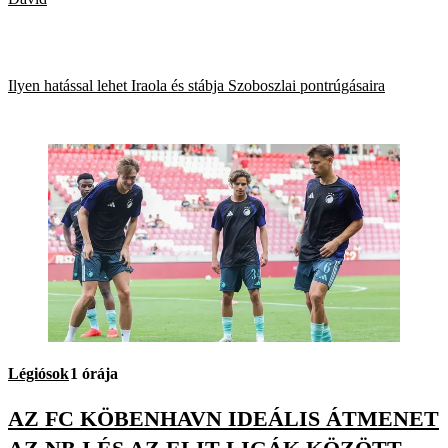
Ilyen hatással lehet Iraola és stábja Szoboszlai pontrúgásaira
Légiósok
1 órája
AZ FC KÖBENHAVN IDEÁLIS ÁTMENET