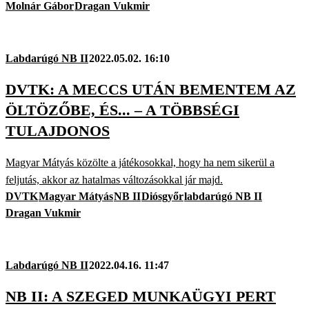
Molnár Gábor
Dragan Vukmir
Labdarúgó NB II
2022.05.02. 16:10
DVTK: A MECCS UTÁN BEMENTEM AZ
ÖLTÖZŐBE, ÉS... – A TÖBBSÉGI
TULAJDONOS
Magyar Mátyás közölte a játékosokkal, hogy ha nem sikerül a
feljutás, akkor az hatalmas változásokkal jár majd.
DVTK
Magyar Mátyás
NB II
Diósgyőr
labdarúgó NB II
Dragan Vukmir
Labdarúgó NB II
2022.04.16. 11:47
NB II: A SZEGED MUNKAÜGYI PERT