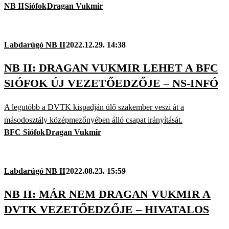
NB II
Siófok
Dragan Vukmir
Labdarúgó NB II
2022.12.29. 14:38
NB II: DRAGAN VUKMIR LEHET A BFC
SIÓFOK ÚJ VEZETŐEDZŐJE – NS-INFÓ
A legutóbb a DVTK kispadján ülő szakember veszi át a
másodosztály középmezőnyében álló csapat irányítását.
BFC Siófok
Dragan Vukmir
Labdarúgó NB II
2022.08.23. 15:59
NB II: MÁR NEM DRAGAN VUKMIR A
DVTK VEZETŐEDZŐJE – HIVATALOS