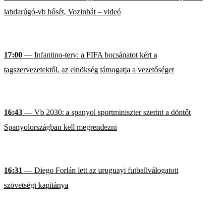
labdarúgó-vb hősét, Vozinhát – videó
17:00
— Infantino-terv: a FIFA bocsánatot kért a
tagszervezetektől, az elnökség támogatja a vezetőséget
16:43
— Vb 2030: a spanyol sportminiszter szerint a döntőt
Spanyolországban kell megrendezni
16:31
— Diego Forlán lett az uruguayi futballválogatott
szövetségi kapitánya