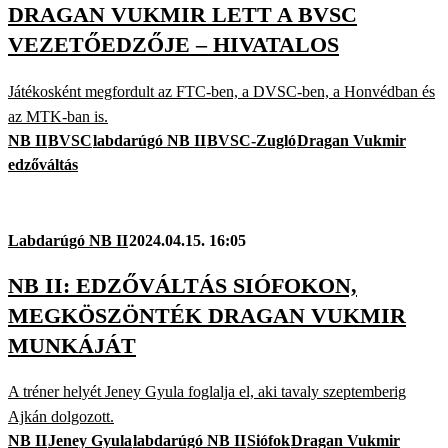
DRAGAN VUKMIR LETT A BVSC
VEZETŐEDZŐJE – HIVATALOS
Játékosként megfordult az FTC-ben, a DVSC-ben, a Honvédban és
az MTK-ban is.
NB II
BVSC
labdarúgó NB II
BVSC-Zugló
Dragan Vukmir
edzőváltás
Labdarúgó NB II
2024.04.15. 16:05
NB II: EDZŐVÁLTÁS SIÓFOKON,
MEGKÖSZÖNTÉK DRAGAN VUKMIR
MUNKÁJÁT
A tréner helyét Jeney Gyula foglalja el, aki tavaly szeptemberig
Ajkán dolgozott.
NB II
Jeney Gyula
labdarúgó NB II
Siófok
Dragan Vukmir