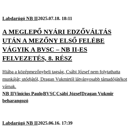
Labdarúgó NB II
2025.07.18. 18:11
A MEGLEPŐ NYÁRI EDZŐVÁLTÁS
UTÁN A MEZŐNY ELSŐ FELÉBE
VÁGYIK A BVSC – NB II-ES
FELVEZETÉS, 8. RÉSZ
Hiába a középmezőnybeli tagság, Csábi József nem folytathatta
munkáját; utódjától, Dragan Vukmirtól látványosabb támadójátékot
várnak.
NB II
Vinícius Paulo
BVSC
Csábi József
Dragan Vukmir
beharangozó
Labdarúgó NB II
2025.06.16. 17:39