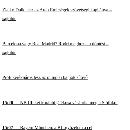
Zlatko Dalic lesz az Arab Emírségek szövetségi kapitánya –
sajtóhír
Barcelona vagy Real Madrid? Rodri meghozta a döntést –
sajtóhír
Profi kerékpáros lesz az olimpiai bajnok sílövő
15:20
— NB III: két korábbi játékosa vásárolta meg a Siófokot
15:07
— Bayern München: a BL-győzelem a cél