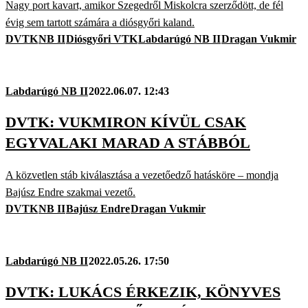
Nagy port kavart, amikor Szegedről Miskolcra szerződött, de fél
évig sem tartott számára a diósgyőri kaland.
DVTK
NB II
Diósgyőri VTK
Labdarúgó NB II
Dragan Vukmir
Labdarúgó NB II
2022.06.07. 12:43
DVTK: VUKMIRON KÍVÜL CSAK
EGYVALAKI MARAD A STÁBBÓL
A közvetlen stáb kiválasztása a vezetőedző hatásköre – mondja
Bajúsz Endre szakmai vezető.
DVTK
NB II
Bajúsz Endre
Dragan Vukmir
Labdarúgó NB II
2022.05.26. 17:50
DVTK: LUKÁCS ÉRKEZIK, KÖNYVES