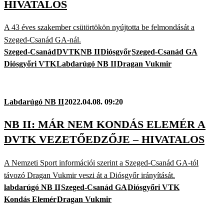
HIVATALOS
A 43 éves szakember csütörtökön nyújtotta be felmondását a
Szeged-Csanád GA-nál.
Szeged-Csanád
DVTK
NB II
Diósgyőr
Szeged-Csanád GA
Diósgyőri VTK
Labdarúgó NB II
Dragan Vukmir
Labdarúgó NB II
2022.04.08. 09:20
NB II: MÁR NEM KONDÁS ELEMÉR A
DVTK VEZETŐEDZŐJE – HIVATALOS
A Nemzeti Sport információi szerint a Szeged-Csanád GA-tól
távozó Dragan Vukmir veszi át a Diósgyőr irányítását.
labdarúgó NB II
Szeged-Csanád GA
Diósgyőri VTK
Kondás Elemér
Dragan Vukmir