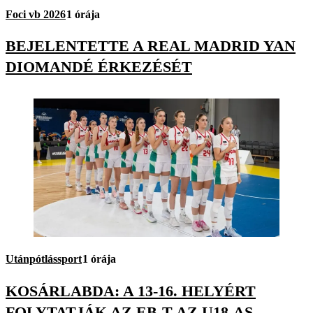
Foci vb 2026
1 órája
BEJELENTETTE A REAL MADRID YAN
DIOMANDÉ ÉRKEZÉSÉT
Utánpótlássport
1 órája
KOSÁRLABDA: A 13-16. HELYÉRT
FOLYTATJÁK AZ EB-T AZ U18-AS