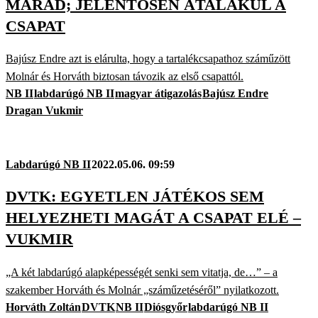
MARAD; JELENTŐSEN ÁTALAKUL A
CSAPAT
Bajúsz Endre azt is elárulta, hogy a tartalékcsapathoz száműzött
Molnár és Horváth biztosan távozik az első csapattól.
NB II
labdarúgó NB II
magyar átigazolás
Bajúsz Endre
Dragan Vukmir
Labdarúgó NB II
2022.05.06. 09:59
DVTK: EGYETLEN JÁTÉKOS SEM
HELYEZHETI MAGÁT A CSAPAT ELÉ –
VUKMIR
„A két labdarúgó alapképességét senki sem vitatja, de…” – a
szakember Horváth és Molnár „száműzetéséről” nyilatkozott.
Horváth Zoltán
DVTK
NB II
Diósgyőr
labdarúgó NB II