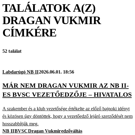
TALÁLATOK A(Z)
DRAGAN VUKMIR
CÍMKÉRE
52 találat
Labdarúgó NB II
2026.06.01. 18:56
MÁR NEM DRAGAN VUKMIR AZ NB II-
ES BVSC VEZETŐEDZŐJE – HIVATALOS
A szakember és a klub vezetősége értékelte az előző bajnoki idényt
és közösen úgy döntöttek, hogy a vezetőedző lejáró szerződését nem
hosszabbítják meg.
NB II
BVSC
Dragan Vukmir
edzőváltás