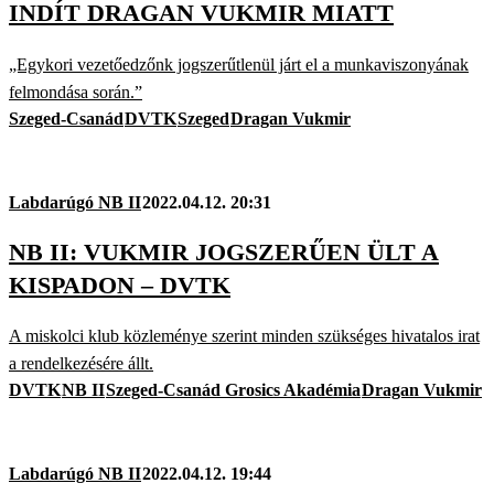
INDÍT DRAGAN VUKMIR MIATT
„Egykori vezetőedzőnk jogszerűtlenül járt el a munkaviszonyának
felmondása során.”
Szeged-Csanád
DVTK
Szeged
Dragan Vukmir
Labdarúgó NB II
2022.04.12. 20:31
NB II: VUKMIR JOGSZERŰEN ÜLT A
KISPADON – DVTK
A miskolci klub közleménye szerint minden szükséges hivatalos irat
a rendelkezésére állt.
DVTK
NB II
Szeged-Csanád Grosics Akadémia
Dragan Vukmir
Labdarúgó NB II
2022.04.12. 19:44