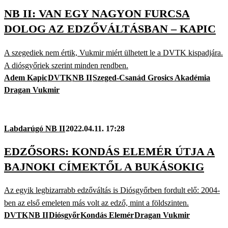
NB II: VAN EGY NAGYON FURCSA
DOLOG AZ EDZŐVÁLTÁSBAN – KAPIC
A szegediek nem értik, Vukmir miért ülhetett le a DVTK kispadjára.
A diósgyőriek szerint minden rendben.
Adem Kapic
DVTK
NB II
Szeged-Csanád Grosics Akadémia
Dragan Vukmir
Labdarúgó NB II
2022.04.11. 17:28
EDZŐSORS: KONDÁS ELEMÉR ÚTJA A
BAJNOKI CÍMEKTŐL A BUKÁSOKIG
Az egyik legbizarrabb edzőváltás is Diósgyőrben fordult elő: 2004-
ben az első emeleten más volt az edző, mint a földszinten.
DVTK
NB II
Diósgyőr
Kondás Elemér
Dragan Vukmir