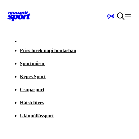
Friss hírek napi bontásban
Sportműsor
Képes Sport
Csupasport
Hátsó füves
Utánpótlássport