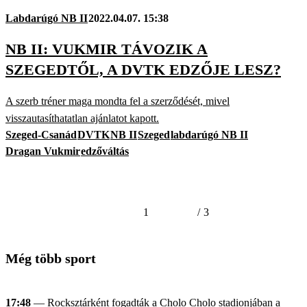
Labdarúgó NB II
2022.04.07. 15:38
NB II: VUKMIR TÁVOZIK A
SZEGEDTŐL, A DVTK EDZŐJE LESZ?
A szerb tréner maga mondta fel a szerződését, mivel
visszautasíthatatlan ajánlatot kapott.
Szeged-Csanád
DVTK
NB II
Szeged
labdarúgó NB II
Dragan Vukmir
edzőváltás
1
/
3
Még több sport
17:48
— Rocksztárként fogadták a Cholo Cholo stadionjában a