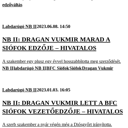
edzőváltás
Labdarúgó NB II
2023.06.08. 14:50
NB II: DRAGAN VUKMIR MARAD A
SIÓFOK EDZŐJE – HIVATALOS
A szakember egy plusz egy évvel hosszabbította meg szerződését.
NB II
labdarúgó NB II
BFC Siófok
Siófok
Dragan Vukmir
Labdarúgó NB II
2023.01.03. 16:05
NB II: DRAGAN VUKMIR LETT A BFC
SIÓFOK VEZETŐEDZŐJE – HIVATALOS
A szerb szakember a nyár végén még a Diósgyőrt irányította.