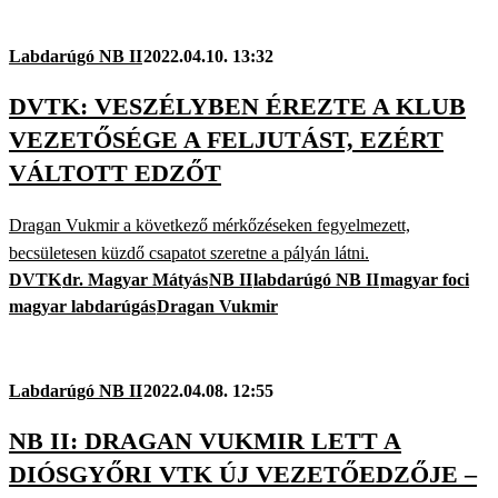
Labdarúgó NB II
2022.04.10. 13:32
DVTK: VESZÉLYBEN ÉREZTE A KLUB
VEZETŐSÉGE A FELJUTÁST, EZÉRT
VÁLTOTT EDZŐT
Dragan Vukmir a következő mérkőzéseken fegyelmezett,
becsületesen küzdő csapatot szeretne a pályán látni.
DVTK
dr. Magyar Mátyás
NB II
labdarúgó NB II
magyar foci
magyar labdarúgás
Dragan Vukmir
Labdarúgó NB II
2022.04.08. 12:55
NB II: DRAGAN VUKMIR LETT A
DIÓSGYŐRI VTK ÚJ VEZETŐEDZŐJE –