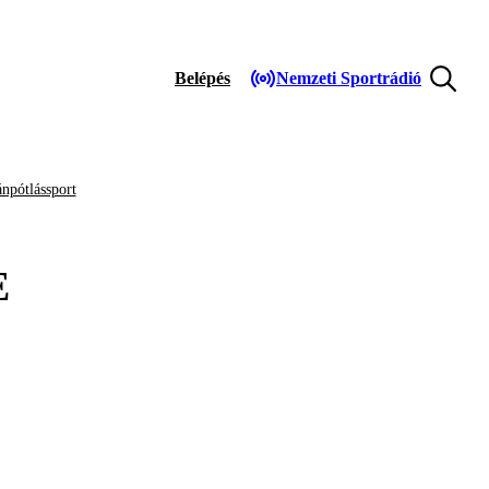
Belépés
Nemzeti Sportrádió
npótlássport
E