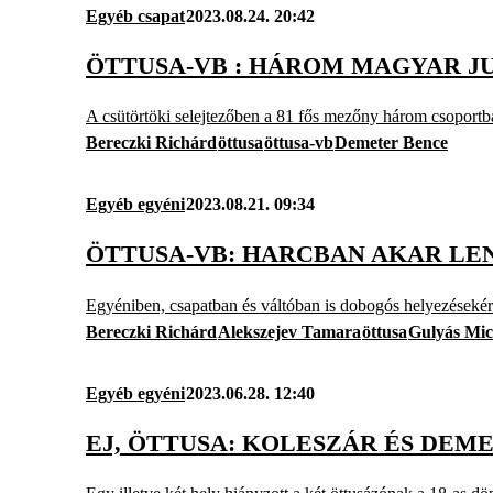
Egyéb csapat
2023.08.24. 20:42
ÖTTUSA-VB : HÁROM MAGYAR J
A csütörtöki selejtezőben a 81 fős mezőny három csoportban
Bereczki Richárd
öttusa
öttusa-vb
Demeter Bence
Egyéb egyéni
2023.08.21. 09:34
ÖTTUSA-VB: HARCBAN AKAR LE
Egyéniben, csapatban és váltóban is dobogós helyezéseké
Bereczki Richárd
Alekszejev Tamara
öttusa
Gulyás Mic
Egyéb egyéni
2023.06.28. 12:40
EJ, ÖTTUSA: KOLESZÁR ÉS DEM