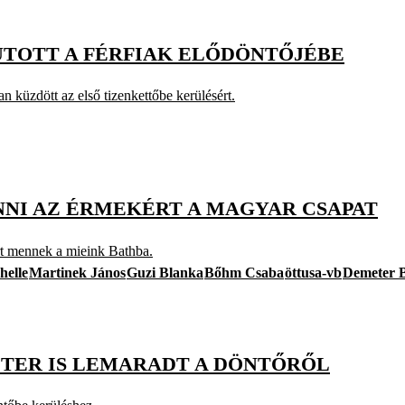
UTOTT A FÉRFIAK ELŐDÖNTŐJÉBE
 küzdött az első tizenkettőbe kerülésért.
NNI AZ ÉRMEKÉRT A MAGYAR CSAPAT
rt mennek a mieink Bathba.
helle
Martinek János
Guzi Blanka
Bőhm Csaba
öttusa-vb
Demeter 
ETER IS LEMARADT A DÖNTŐRŐL