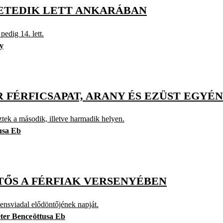
ETEDIK LETT ANKARÁBAN
edig 14. lett.
y
 FÉRFICSAPAT, ARANY ÉS EZÜST EGYÉ
tek a második, illetve harmadik helyen.
usa Eb
TŐS A FÉRFIAK VERSENYÉBEN
nensviadal elődöntőjének napját.
ter Bence
öttusa Eb