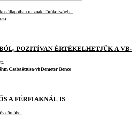
lékos állapotban utaznak Törökországba.
uca
BÓL, POZITÍVAN ÉRTÉKELHETJÜK A VB-
tt.
őhm Csaba
öttusa-vb
Demeter Bence
S A FÉRFIAKNÁL IS
fős döntőbe.