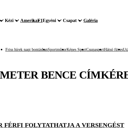
Kézi
Amerika
F1
Egyéni
Csapat
Galéria
Friss hírek napi bontásban
Sportműsor
Képes Sport
Csupasport
Hátsó füves
Utá
METER BENCE
CÍMKÉR
R FÉRFI FOLYTATHATJA A VERSENGÉST