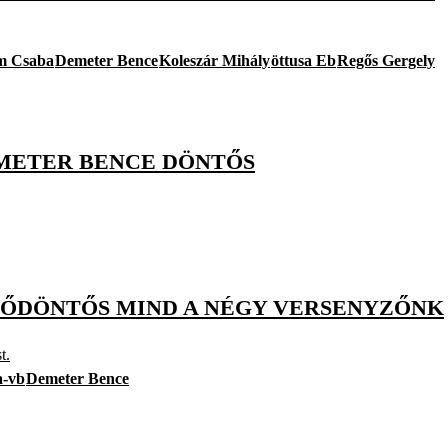
m Csaba
Demeter Bence
Koleszár Mihály
öttusa Eb
Regős Gergely
EMETER BENCE DÖNTŐS
ELŐDÖNTŐS MIND A NÉGY VERSENYZŐNK
t.
a-vb
Demeter Bence