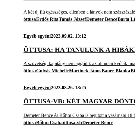
A két új fiú egészséges, ellenben a lányok nem százszáza
öttusa
Erdős Rita
Tamás József
Demeter Bence
Barta L
Egyéb egyéni
2023.09.02. 13:12
ÖTTUSA: HA TANULUNK A HIBÁK
A szövetségi kapitány nem aggódik az olimpiai kvóták mia
öttusa
Gulyás Michelle
Martinek János
Bauer Blanka
B
Egyéb egyéni
2023.08.26. 18:25
ÖTTUSA-VB: KÉT MAGYAR DÖNTŐ
Demeter Bence és Bőhm Csaba is bejutott a vasárnapi 18 
öttusa
Bőhm Csaba
öttusa-vb
Demeter Bence