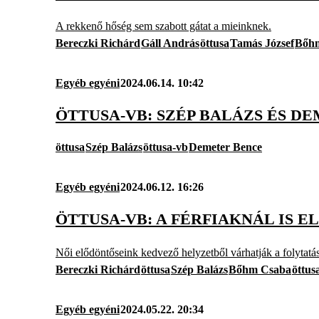
A rekkenő hőség sem szabott gátat a mieinknek.
Bereczki Richárd
Gáll András
öttusa
Tamás József
Bőh
Egyéb egyéni
2024.06.14. 10:42
ÖTTUSA-VB: SZÉP BALÁZS ÉS D
öttusa
Szép Balázs
öttusa-vb
Demeter Bence
Egyéb egyéni
2024.06.12. 16:26
ÖTTUSA-VB: A FÉRFIAKNÁL IS 
Női elődöntőseink kedvező helyzetből várhatják a folytatás
Bereczki Richárd
öttusa
Szép Balázs
Bőhm Csaba
öttus
Egyéb egyéni
2024.05.22. 20:34