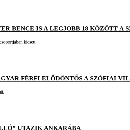
TER BENCE IS A LEGJOBB 18 KÖZÖTT A
soportjában kiesett.
YAR FÉRFI ELŐDÖNTŐS A SZÓFIAI V
tt.
ÁLLÓ” UTAZIK ANKARÁBA