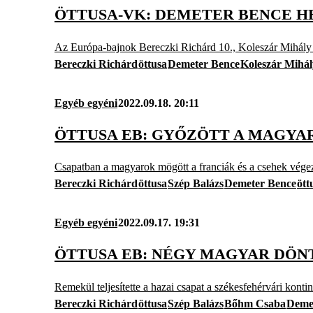
ÖTTUSA-VK: DEMETER BENCE H
Az Európa-bajnok Bereczki Richárd 10., Koleszár Mihály p
Bereczki Richárd
öttusa
Demeter Bence
Koleszár Mihál
Egyéb egyéni
2022.09.18. 20:11
ÖTTUSA EB: GYŐZÖTT A MAGYAR
Csapatban a magyarok mögött a franciák és a csehek végez
Bereczki Richárd
öttusa
Szép Balázs
Demeter Bence
ött
Egyéb egyéni
2022.09.17. 19:31
ÖTTUSA EB: NÉGY MAGYAR DÖN
Remekül teljesítette a hazai csapat a székesfehérvári konti
Bereczki Richárd
öttusa
Szép Balázs
Bőhm Csaba
Deme