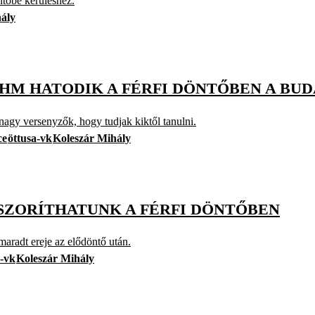
ntőbe kerüléshez.
ály
HM HATODIK A FÉRFI DÖNTŐBEN A BUD
nagy versenyzők, hogy tudjak kiktől tanulni.
ce
öttusa-vk
Koleszár Mihály
SZORÍTHATUNK A FÉRFI DÖNTŐBEN
maradt ereje az elődöntő után.
a-vk
Koleszár Mihály