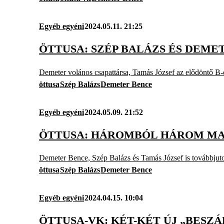
Egyéb egyéni
2024.05.11. 21:25
ÖTTUSA: SZÉP BALÁZS ÉS DEME
Demeter volános csapattársa, Tamás József az elődöntő B-c
öttusa
Szép Balázs
Demeter Bence
Egyéb egyéni
2024.05.09. 21:52
ÖTTUSA: HÁROMBÓL HÁROM MAG
Demeter Bence, Szép Balázs és Tamás József is továbbjuto
öttusa
Szép Balázs
Demeter Bence
Egyéb egyéni
2024.04.15. 10:04
ÖTTUSA-VK: KÉT-KÉT ÚJ „BESZ