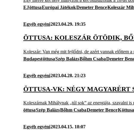
Egy illetve két hely hiányzott a két öttusázónak a 18-as dö
EJ
öttusa
Európai Játékok
Demeter Bence
Koleszár Mih
Egyéb egyéni
2023.04.29. 19:35
ÖTTUSA: KOLESZÁR ÖTÖDIK, BŐ
Koleszár: Van még mit fejlődni, de azért vannak előttem a 
Budapest
öttusa
Szép Balázs
Bőhm Csaba
Demeter Ben
Egyéb egyéni
2023.04.28. 21:23
ÖTTUSA-VK: NÉGY MAGYARÉRT 
Koleszárnak Mihálynak „túl sok” az energiája, szavalni is 
öttusa
Szép Balázs
Bőhm Csaba
Demeter Bence
K
öttus
Egyéb egyéni
2023.04.15. 18:07