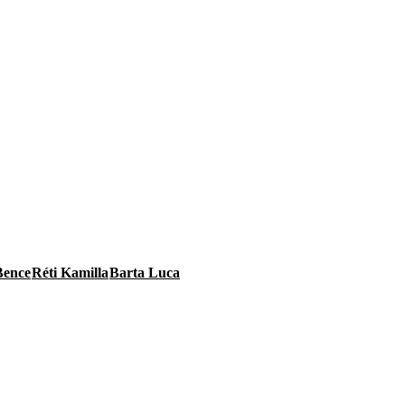
Bence
Réti Kamilla
Barta Luca