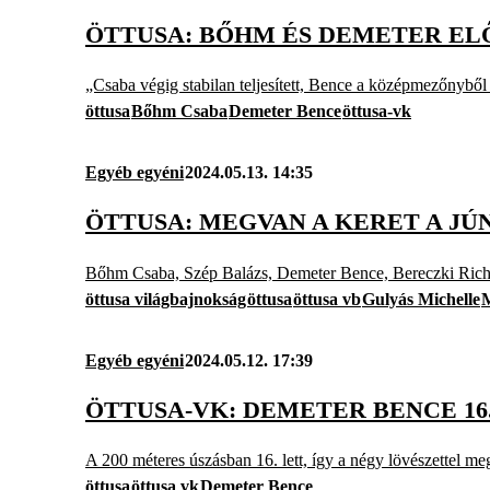
ÖTTUSA: BŐHM ÉS DEMETER EL
„Csaba végig stabilan teljesített, Bence a középmezőnyből é
öttusa
Bőhm Csaba
Demeter Bence
öttusa-vk
Egyéb egyéni
2024.05.13. 14:35
ÖTTUSA: MEGVAN A KERET A JÚ
Bőhm Csaba, Szép Balázs, Demeter Bence, Bereczki Richár
öttusa világbajnokság
öttusa
öttusa vb
Gulyás Michelle
M
Egyéb egyéni
2024.05.12. 17:39
ÖTTUSA-VK: DEMETER BENCE 16
A 200 méteres úszásban 16. lett, így a négy lövészettel me
öttusa
öttusa vk
Demeter Bence