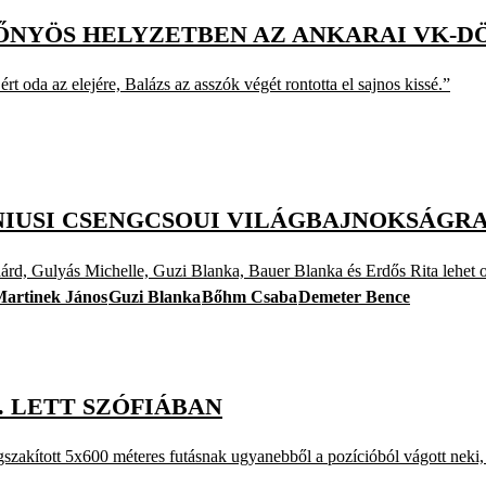
ŐNYÖS HELYZETBEN AZ ANKARAI VK-D
rt oda az elejére, Balázs az asszók végét rontotta el sajnos kissé.”
NIUSI CSENGCSOUI VILÁGBAJNOKSÁGR
d, Gulyás Michelle, Guzi Blanka, Bauer Blanka és Erdős Rita lehet o
artinek János
Guzi Blanka
Bőhm Csaba
Demeter Bence
. LETT SZÓFIÁBAN
gszakított 5x600 méteres futásnak ugyanebből a pozícióból vágott neki,