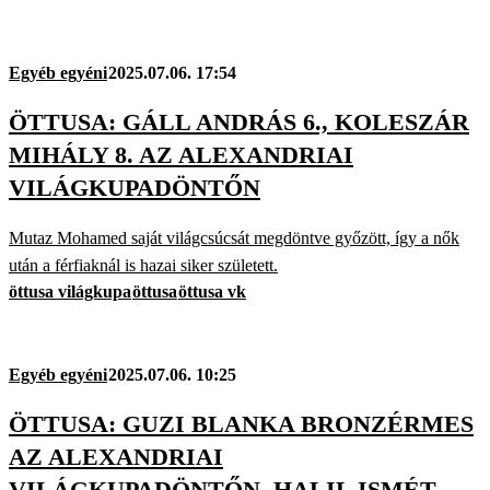
Egyéb egyéni
2025.07.06. 17:54
ÖTTUSA: GÁLL ANDRÁS 6., KOLESZÁR
MIHÁLY 8. AZ ALEXANDRIAI
VILÁGKUPADÖNTŐN
Mutaz Mohamed saját világcsúcsát megdöntve győzött, így a nők
után a férfiaknál is hazai siker született.
öttusa világkupa
öttusa
öttusa vk
Egyéb egyéni
2025.07.06. 10:25
ÖTTUSA: GUZI BLANKA BRONZÉRMES
AZ ALEXANDRIAI
VILÁGKUPADÖNTŐN, HALIL ISMÉT