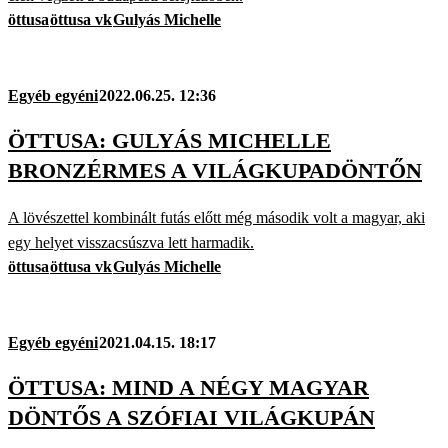
öttusa
öttusa vk
Gulyás Michelle
Egyéb egyéni
2022.06.25. 12:36
ÖTTUSA: GULYÁS MICHELLE
BRONZÉRMES A VILÁGKUPADÖNTŐN
A lövészettel kombinált futás előtt még második volt a magyar, aki
egy helyet visszacsúszva lett harmadik.
öttusa
öttusa vk
Gulyás Michelle
Egyéb egyéni
2021.04.15. 18:17
ÖTTUSA: MIND A NÉGY MAGYAR
DÖNTŐS A SZÓFIAI VILÁGKUPÁN