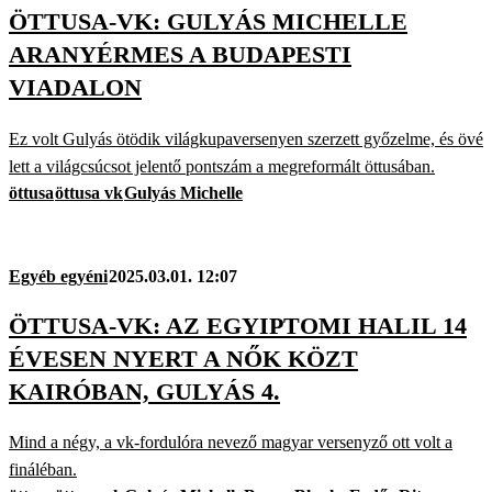
ÖTTUSA-VK: GULYÁS MICHELLE
ARANYÉRMES A BUDAPESTI
VIADALON
Ez volt Gulyás ötödik világkupaversenyen szerzett győzelme, és övé
lett a világcsúcsot jelentő pontszám a megreformált öttusában.
öttusa
öttusa vk
Gulyás Michelle
Egyéb egyéni
2025.03.01. 12:07
ÖTTUSA-VK: AZ EGYIPTOMI HALIL 14
ÉVESEN NYERT A NŐK KÖZT
KAIRÓBAN, GULYÁS 4.
Mind a négy, a vk-fordulóra nevező magyar versenyző ott volt a
fináléban.