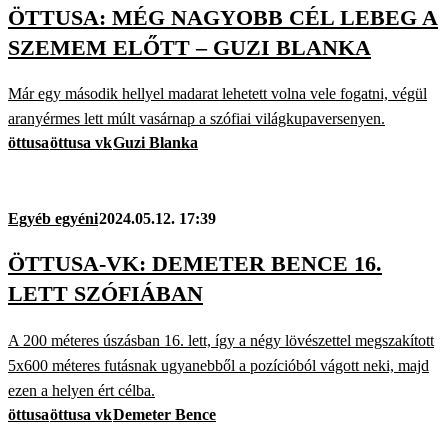
ÖTTUSA: MÉG NAGYOBB CÉL LEBEG A
SZEMEM ELŐTT – GUZI BLANKA
Már egy második hellyel madarat lehetett volna vele fogatni, végül
aranyérmes lett múlt vasárnap a szófiai világkupaversenyen.
öttusa
öttusa vk
Guzi Blanka
Egyéb egyéni
2024.05.12. 17:39
ÖTTUSA-VK: DEMETER BENCE 16.
LETT SZÓFIÁBAN
A 200 méteres úszásban 16. lett, így a négy lövészettel megszakított
5x600 méteres futásnak ugyanebből a pozícióból vágott neki, majd
ezen a helyen ért célba.
öttusa
öttusa vk
Demeter Bence