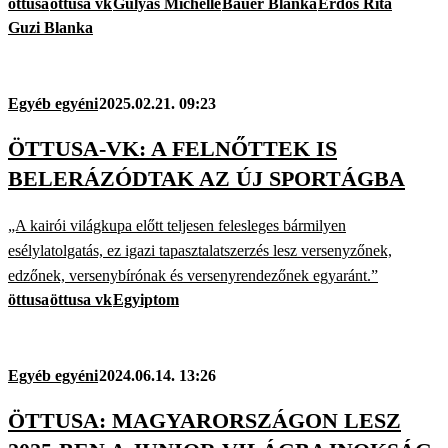
öttusa
öttusa vk
Gulyás Michelle
Bauer Blanka
Erdős Rita
Guzi Blanka
Egyéb egyéni
2025.02.21. 09:23
ÖTTUSA-VK: A FELNŐTTEK IS
BELERÁZÓDTAK AZ ÚJ SPORTÁGBA
„A kairói világkupa előtt teljesen felesleges bármilyen
esélylatolgatás, ez igazi tapasztalatszerzés lesz versenyzőnek,
edzőnek, versenybírónak és versenyrendezőnek egyaránt.”
öttusa
öttusa vk
Egyiptom
Egyéb egyéni
2024.06.14. 13:26
ÖTTUSA: MAGYARORSZÁGON LESZ