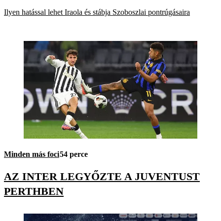
Ilyen hatással lehet Iraola és stábja Szoboszlai pontrúgásaira
Minden más foci
54 perce
AZ INTER LEGYŐZTE A JUVENTUST
PERTHBEN