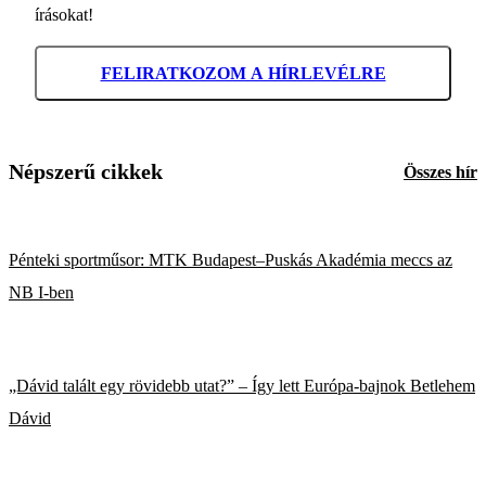
írásokat!
FELIRATKOZOM A HÍRLEVÉLRE
Népszerű cikkek
Összes hír
Pénteki sportműsor: MTK Budapest–Puskás Akadémia meccs az
NB I-ben
„Dávid talált egy rövidebb utat?” – Így lett Európa-bajnok Betlehem
Dávid