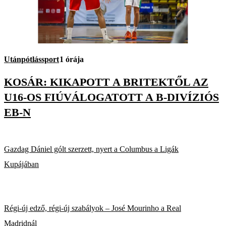
Utánpótlássport
1 órája
KOSÁR: KIKAPOTT A BRITEKTŐL AZ
U16-OS FIÚVÁLOGATOTT A B-DIVÍZIÓS
EB-N
Gazdag Dániel gólt szerzett, nyert a Columbus a Ligák
Kupájában
Régi-új edző, régi-új szabályok – José Mourinho a Real
Madridnál