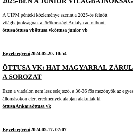
2025-BEN A JUNIOR VILÁGBAJNOKSÁG
A UIPM pénteki közleménye szerint a 2025-ös felnőtt
világbajnokságnak a törökországi Antalya ad otthont.
öttusa
öttusa vb
öttusa vk
öttusa junior vb
Egyéb egyéni
2024.05.20. 10:54
ÖTTUSA VK: HAT MAGYARRAL ZÁRUL
A SOROZAT
Ezen a viadalon nem lesz selejtező, a 36-36 fős mezőnyök az egyes
állomásokon elért eredmények alapján alakultak ki.
öttusa
Ankara
öttusa vk
Egyéb egyéni
2024.05.17. 07:07