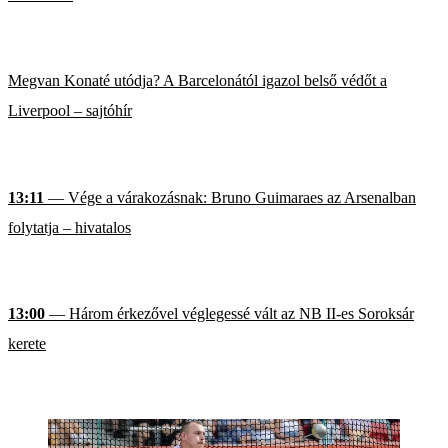
Megvan Konaté utódja? A Barcelonától igazol belső védőt a
Liverpool – sajtóhír
13:11
— Vége a várakozásnak: Bruno Guimaraes az Arsenalban
folytatja – hivatalos
13:00
— Három érkezővel véglegessé vált az NB II-es Soroksár
kerete