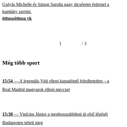
Gulyás Michelle és Simon Sarolta nagy dicséretet érdemel a
kapitány szerint.
öttusa
öttusa vk
1
/
3
Még több sport
15:54
— A legendás Vidi elleni kupadöntő feledhetetlen – a
Real Madrid magyarok elleni meccsei
15:38
— Vinícius Júnior a meghosszabbított út első lépését
Budapesten teheti meg