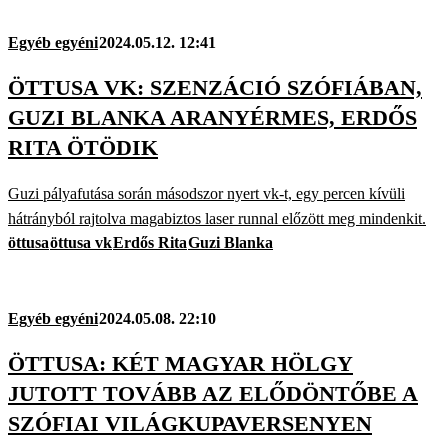
Egyéb egyéni
2024.05.12. 12:41
ÖTTUSA VK: SZENZÁCIÓ SZÓFIÁBAN,
GUZI BLANKA ARANYÉRMES, ERDŐS
RITA ÖTÖDIK
Guzi pályafutása során másodszor nyert vk-t, egy percen kívüli
hátrányból rajtolva magabiztos laser runnal előzött meg mindenkit.
öttusa
öttusa vk
Erdős Rita
Guzi Blanka
Egyéb egyéni
2024.05.08. 22:10
ÖTTUSA: KÉT MAGYAR HÖLGY
JUTOTT TOVÁBB AZ ELŐDÖNTŐBE A
SZÓFIAI VILÁGKUPAVERSENYEN