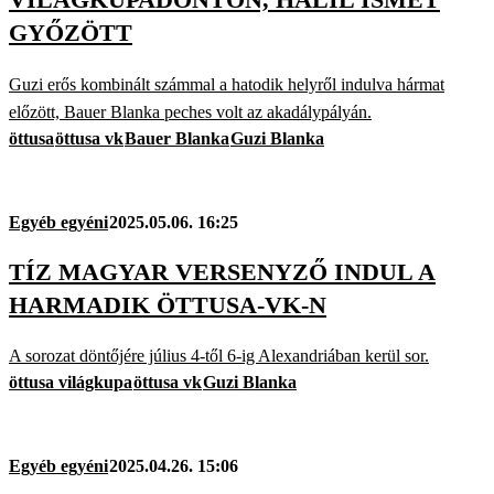
GYŐZÖTT
Guzi erős kombinált számmal a hatodik helyről indulva hármat
előzött, Bauer Blanka peches volt az akadálypályán.
öttusa
öttusa vk
Bauer Blanka
Guzi Blanka
Egyéb egyéni
2025.05.06. 16:25
TÍZ MAGYAR VERSENYZŐ INDUL A
HARMADIK ÖTTUSA-VK-N
A sorozat döntőjére július 4-től 6-ig Alexandriában kerül sor.
öttusa világkupa
öttusa vk
Guzi Blanka
Egyéb egyéni
2025.04.26. 15:06