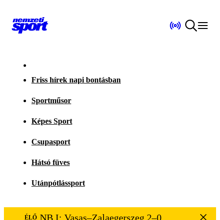
Friss hírek napi bontásban
Sportműsor
Képes Sport
Csupasport
Hátsó füves
Utánpótlássport
NB I: Vasas–Zalaegerszeg 2–0
ÉLŐ