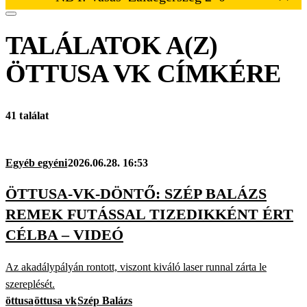
TALÁLATOK A(Z)
ÖTTUSA VK
CÍMKÉRE
41 találat
Egyéb egyéni
2026.06.28. 16:53
ÖTTUSA-VK-DÖNTŐ: SZÉP BALÁZS
REMEK FUTÁSSAL TIZEDIKKÉNT ÉRT
CÉLBA – VIDEÓ
Az akadálypályán rontott, viszont kiváló laser runnal zárta le
szereplését.
öttusa
öttusa vk
Szép Balázs