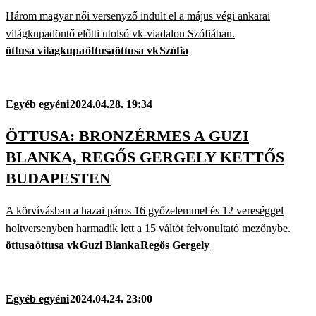
Három magyar női versenyző indult el a május végi ankarai
világkupadöntő előtti utolsó vk-viadalon Szófiában.
öttusa világkupa
öttusa
öttusa vk
Szófia
Egyéb egyéni
2024.04.28. 19:34
ÖTTUSA: BRONZÉRMES A GUZI
BLANKA, REGŐS GERGELY KETTŐS
BUDAPESTEN
A körvívásban a hazai páros 16 győzelemmel és 12 vereséggel
holtversenyben harmadik lett a 15 váltót felvonultató mezőnybe.
öttusa
öttusa vk
Guzi Blanka
Regős Gergely
Egyéb egyéni
2024.04.24. 23:00