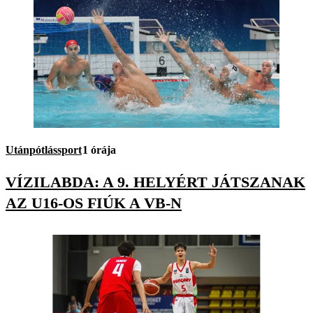
Utánpótlássport
1 órája
VÍZILABDA: A 9. HELYÉRT JÁTSZANAK
AZ U16-OS FIÚK A VB-N