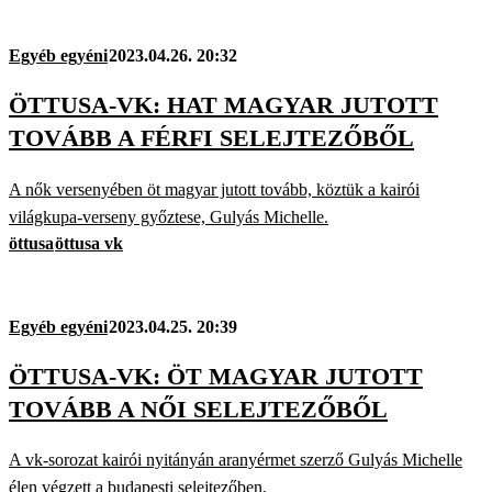
Egyéb egyéni
2023.04.26. 20:32
ÖTTUSA-VK: HAT MAGYAR JUTOTT
TOVÁBB A FÉRFI SELEJTEZŐBŐL
A nők versenyében öt magyar jutott tovább, köztük a kairói
világkupa-verseny győztese, Gulyás Michelle.
öttusa
öttusa vk
Egyéb egyéni
2023.04.25. 20:39
ÖTTUSA-VK: ÖT MAGYAR JUTOTT
TOVÁBB A NŐI SELEJTEZŐBŐL
A vk-sorozat kairói nyitányán aranyérmet szerző Gulyás Michelle
élen végzett a budapesti selejtezőben.