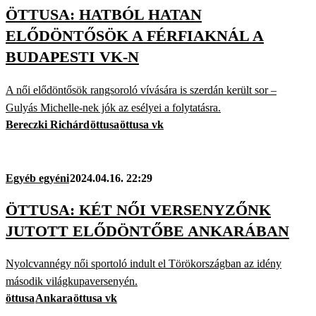
ÖTTUSA: HATBÓL HATAN
ELŐDÖNTŐSÖK A FÉRFIAKNÁL A
BUDAPESTI VK-N
A női elődöntősök rangsoroló vívására is szerdán került sor –
Gulyás Michelle-nek jók az esélyei a folytatásra.
Bereczki Richárd
öttusa
öttusa vk
Egyéb egyéni
2024.04.16. 22:29
ÖTTUSA: KÉT NŐI VERSENYZŐNK
JUTOTT ELŐDÖNTŐBE ANKARÁBAN
Nyolcvannégy női sportoló indult el Törökországban az idény
második világkupaversenyén.
öttusa
Ankara
öttusa vk