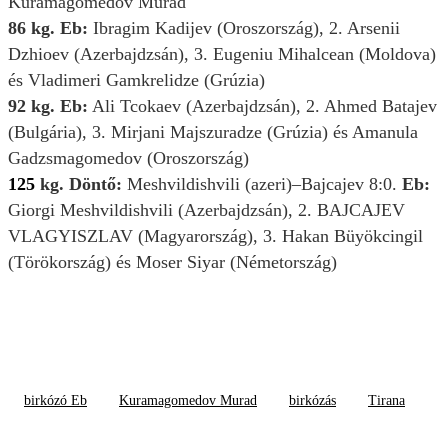
Kuramagomedov Murad
86 kg. Eb:
Ibragim Kadijev (Oroszország), 2. Arsenii
Dzhioev (Azerbajdzsán), 3. Eugeniu Mihalcean (Moldova)
és Vladimeri Gamkrelidze (Grúzia)
92 kg. Eb:
Ali Tcokaev (Azerbajdzsán), 2. Ahmed Batajev
(Bulgária), 3. Mirjani Majszuradze (Grúzia) és Amanula
Gadzsmagomedov (Oroszország)
125
kg. Döntő:
Meshvildishvili (azeri)–Bajcajev 8:0.
Eb:
Giorgi Meshvildishvili (Azerbajdzsán), 2. BAJCAJEV
VLAGYISZLAV (Magyarország), 3. Hakan Büyökcingil
(Törökország) és Moser Siyar (Németország)
birkózó Eb
Kuramagomedov Murad
birkózás
Tirana