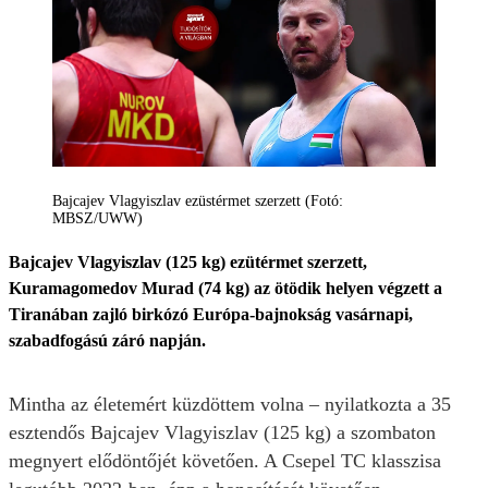
Bajcajev Vlagyiszlav ezüstérmet szerzett (Fotó:
MBSZ/UWW)
Bajcajev Vlagyiszlav (125 kg) ezütérmet szerzett,
Kuramagomedov Murad (74 kg) az ötödik helyen végzett a
Tiranában zajló birkózó Európa-bajnokság vasárnapi,
szabadfogású záró napján.
Mintha az életemért küzdöttem volna – nyilatkozta a 35
esztendős Bajcajev Vlagyiszlav (125 kg) a szombaton
megnyert elődöntőjét követően. A Csepel TC klasszisa