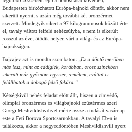
legutóbb 2022-ben, épp a honosítását követően,
Budapesten birkózhatott Európa-bajnoki döntőt, akkor nem
sikerült nyerni, s aztán még további két bronzérmet
szerzett. Mindegyik sikert a 97 kilogrammosok között érte
el, tavaly váltott felfelé nehézsúlyba, s nem is sikerült
rosszul az éve, ötödik helyen várt a világ- és az Európa-
bajnokságon.
Bajcajev azt is mondta szombaton: „
Ez a döntő merőben
más lesz, mint az eddigiek, korábban, orosz színekben
sikerült már győznöm egyszer, remélem, ezúttal is
felállhatok a dobogó felső fokára.”
Kétségkívül nehéz feladat előtt állt, hiszen a címvédő,
olimpiai bronzérmes és világbajnoki ezüstérmes azeri
Giorgi Meshvildishvilivel mérte össze a tudását vasárnap
este a Feti Borova Sportcsarnokban. A tavalyi Eb-n is
találkozta, akkor a negyeddöntőben Meshvildishvili nyert