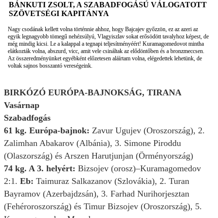
BÁNKUTI ZSOLT, A SZABADFOGÁSÚ VÁLOGATOTT
SZÖVETSÉGI KAPITÁNYA
Nagy csodának kellett volna történnie ahhoz, hogy Bajcajev győzzön, ez az azeri az
egyik legnagyobb tömegű nehézsúlyú, Vlagyiszlav sokat erősödött tavalyhoz képest, de
még mindig kicsi. Le a kalappal a tegnapi teljesítményéért! Kuramagomedovot mintha
elátkozták volna, abszurd, vicc, amit vele csináltak az elődöntőben és a bronzmeccsen.
Az összeredményünket egyébként előzetesen aláírtam volna, elégedettek lehetünk, de
voltak sajnos bosszantó vereségeink.
BIRKÓZÓ EURÓPA-BAJNOKSÁG, TIRANA
Vasárnap
Szabadfogás
61 kg. Európa-bajnok:
Zavur Ugujev (Oroszország), 2.
Zalimhan Abakarov (Albánia), 3. Simone Piroddu
(Olaszország) és Arszen Harutjunjan (Örményország)
74 kg. A 3. helyért:
Bizsojev (orosz)–Kuramagomedov
2:1.
Eb:
Taimuraz Salkazanov (Szlovákia), 2. Turan
Bayramov (Azerbajdzsán), 3. Farhad Nurihorjesztan
(Fehéroroszország) és Timur Bizsojev (Oroszország), 5.