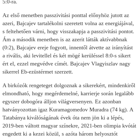
5:0-ra.
Az első menetben passzivitási ponttal előnyhöz jutott az
azeri, Bajcajev tartalékolni szeretett volna az energiájával,
s feltehetően várni, hogy visszakapja a passzivitási pontot.
Ám a második menetben is az azerit látták aktívabbnak
(0:2), Bajcajev ereje fogyott, innentől átvette az irányítást
a rivális, aki levitellel és két mögé kerüléssel 8:0-s sikert
ért el, ezzel megvédve címét. Bajcajev Vlagyiszlav nagy
sikerrel Eb-ezüstérmet szerzett.
A birkózók rengeteget dolgoznak a sikerekért, mindenkiről
elmondható, hogy megérdemelné, karrierje során legalább
egyszer dobogóra álljon világversenyen. Ez azonban
hatványozottan igaz Kuramagomedov Muradra (74 kg). A
Tatabánya kiválóságának évek óta nem jön ki a lépés,
2019-ben váltott magyar színekre, 2021-ben olimpia kvótát
engedett ki a kezei közül, s azóta három helyosztót