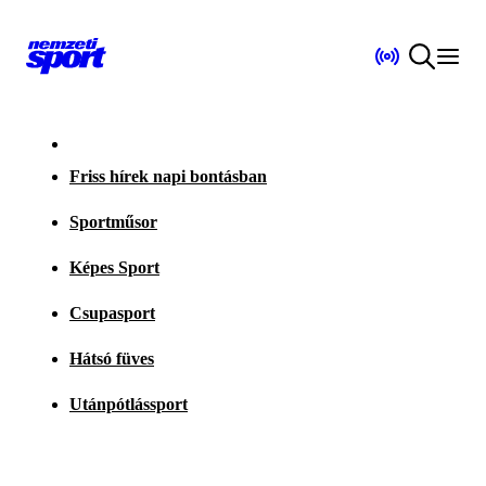
Friss hírek napi bontásban
Sportműsor
Képes Sport
Csupasport
Hátsó füves
Utánpótlássport