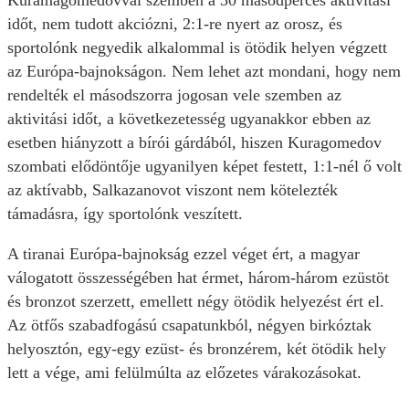
Kuramagomedovval szemben a 30 másodperces aktivitási
időt, nem tudott akciózni, 2:1-re nyert az orosz, és
sportolónk negyedik alkalommal is ötödik helyen végzett
az Európa-bajnokságon. Nem lehet azt mondani, hogy nem
rendelték el másodszorra jogosan vele szemben az
aktivitási időt, a következetesség ugyanakkor ebben az
esetben hiányzott a bírói gárdából, hiszen Kuragomedov
szombati elődöntője ugyanilyen képet festett, 1:1-nél ő volt
az aktívabb, Salkazanovot viszont nem kötelezték
támadásra, így sportolónk veszített.
A tiranai Európa-bajnokság ezzel véget ért, a magyar
válogatott összességében hat érmet, három-három ezüstöt
és bronzot szerzett, emellett négy ötödik helyezést ért el.
Az ötfős szabadfogású csapatunkból, négyen birkóztak
helyosztón, egy-egy ezüst- és bronzérem, két ötödik hely
lett a vége, ami felülmúlta az előzetes várakozásokat.