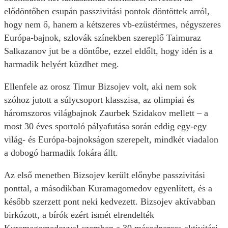
elődöntőben csupán passzivitási pontok döntöttek arról,
hogy nem ő, hanem a kétszeres vb-ezüstérmes, négyszeres
Európa-bajnok, szlovák színekben szereplő Taimuraz
Salkazanov jut be a döntőbe, ezzel eldőlt, hogy idén is a
harmadik helyért küzdhet meg.
Ellenfele az orosz Timur Bizsojev volt, aki nem sok
szóhoz jutott a súlycsoport klasszisa, az olimpiai és
háromszoros világbajnok Zaurbek Szidakov mellett – a
most 30 éves sportoló pályafutása során eddig egy-egy
világ- és Európa-bajnokságon szerepelt, mindkét viadalon
a dobogó harmadik fokára állt.
Az első menetben Bizsojev került előnybe passzivitási
ponttal, a másodikban Kuramagomedov egyenlített, és a
később szerzett pont neki kedvezett. Bizsojev aktívabban
birkózott, a bírók ezért ismét elrendelték