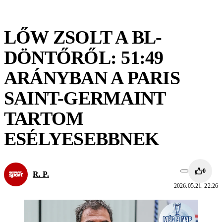
LŐW ZSOLT A BL-
DÖNTŐRŐL: 51:49
ARÁNYBAN A PARIS
SAINT-GERMAINT
TARTOM
ESÉLYESEBBNEK
0
R. P.
2026.05.21. 22:26