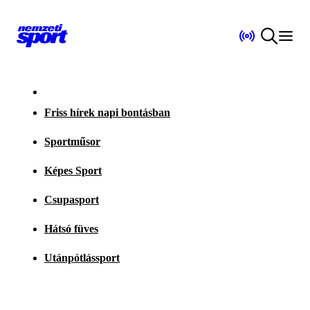
Friss hírek napi bontásban
Sportműsor
Képes Sport
Csupasport
Hátsó füves
Utánpótlássport