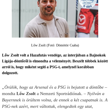
Lőw Zsolt (Fotó: Dömötör Csaba)
Lőw Zsolt volt a Hazafutás vendége, az interjúban a Bajnokok
Ligája-döntőről is elmondta a véleményét. Beszélt többek között
arról is, hogy miként segíti a PSG-t, amelynél korábban
dolgozott.
„Örülök, hogy az Arsenal és a PSG is bejutott a döntőbe
–
mondta
Lőw Zsolt
a Nemzeti Sportrádiónak. –
Nyilván a
Bayernnek is örültem volna, de ennek a két csapatnak is. A
PSG-nek azért, mert váltottak, elengedtek egy utat,