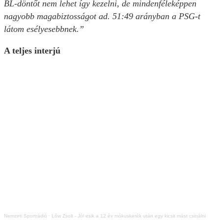
BL-döntőt nem lehet így kezelni, de mindenféleképpen
nagyobb magabiztosságot ad. 51:49 arányban a PSG-t
látom esélyesebbnek.”
A teljes interjú
Nemzeti Sportrádió
·
Lőw Zsolt - Jól esik a 12 év mókuskerék után egy kicsit mást csinálni