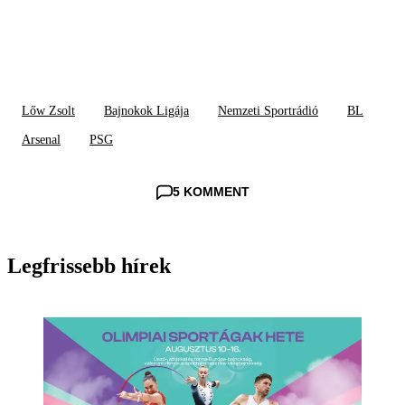
Lőw Zsolt
Bajnokok Ligája
Nemzeti Sportrádió
BL
Arsenal
PSG
5 KOMMENT
Legfrissebb hírek