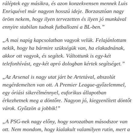
ráléptek egy másikra, és azon konzekvensen mennek Luis
Enriquével már nagyon hosszú ideje. Borzasztóan nagy
öröm nekem, hogy ilyen tervezetten és ilyen jó munkával
ennyire stabilan tudnak futballozni a BL-ben.”
„A mai napig kapcsolatban vagyok velük. Felajánlottam
nekik, hogy ha bármire szükségük van, ha elakadnának,
akkor ott vagyok, és segítek. Váltottunk is egy-két
telefonhívást, egy-két apró dologban kértek segítséget.”
„Az Arsenal is nagy utat járt be Artetával, abszolút
megérdemelten van ott. A Premier League-győzelemmel,
egy óriási sikerélménnyel, euforikus állapotban
érkezhetnek meg a döntőre. Nagyon jó, kiegyenlített döntőt
várok. Győzzön a jobbik!”
„A PSG-nek nagy előny, hogy sorozatban másodszor van
ott. Nem mondom, hogy kialakult valamilyen rutin, mert a