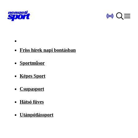
Friss hírek napi bontásban
Sportműsor
Képes Sport
Csupasport
Hátsó füves
Utánpótlássport