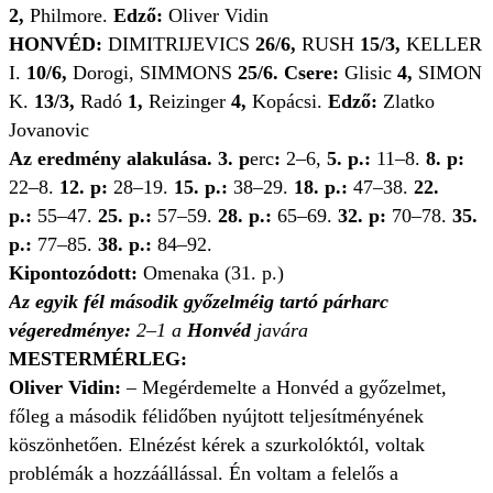
2,
Philmore.
Edző:
Oliver Vidin
HONVÉD:
DIMITRIJEVICS
26/6,
RUSH
15/3,
KELLER
I.
10/6,
Dorogi, SIMMONS
25/6.
Csere:
Glisic
4,
SIMON
K.
13/3,
Radó
1,
Reizinger
4,
Kopácsi.
Edző:
Zlatko
Jovanovic
Az eredmény alakulása. 3. p
erc
:
2–6,
5. p.:
11–8.
8. p:
22–8.
12. p:
28–19.
15. p.:
38–29.
18. p.:
47–38.
22.
p.:
55–47.
25. p.:
57–59.
28. p.:
65–69.
32. p:
70–78.
35.
p.:
77–85.
38. p.:
84–92.
Kipontozódott:
Omenaka (31. p.)
Az egyik fél második győzelméig tartó párharc
végeredménye:
2–1 a
Honvéd
javára
MESTERMÉRLEG:
Oliver Vidin:
–
Megérdemelte a Honvéd a győzelmet,
főleg a második félidőben nyújtott teljesítményének
köszönhetően. Elnézést kérek a szurkolóktól, voltak
problémák a hozzáállással. Én voltam a felelős a