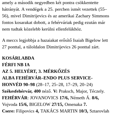
amely a második negyedben két pontra csökkentette
hátrányát. A vendégek a 25. percben ismét vezettek (55–
56), mivel Dimitrijevics és az amerikai Zachary Simmons
fontos kosarakat dobott, a fehérváriak pedig ezután már
nem tudtak közelebb kerülni ellenfelükhöz.
A meccs legjobbja a hazaiakat erősítő Isaiah Bigelow lett
27 ponttal, a túloldalon Dimitrijevics 26 ponttal zárt.
KOSÁRLABDA
FÉRFI NB IA
AZ 5. HELYÉRT, 3. MÉRKŐZÉS
ALBA FEHÉRVÁR–ENDO PLUS SERVICE-
HONVÉD 90–98
(28–17, 25–28, 17–29, 20–24)
Székesfehérvár, 400
néző.
V:
Praksch, Major, Téczely.
FEHÉRVÁR
: JOVANOVICS
17/6,
Németh Á.
8/6,
Vojvoda
15/6,
BIGELOW
27/15,
Omenaka
7.
Csere:
Filipovics
4,
TAKÁCS MARTIN
10/3,
Sztarovlah