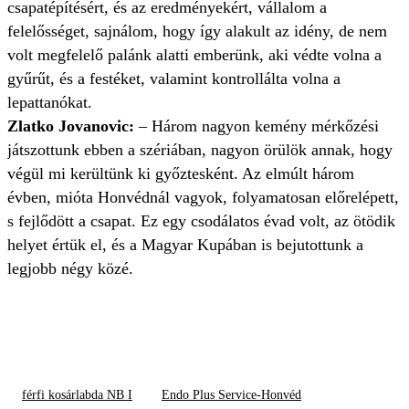
csapatépítésért, és az eredményekért, vállalom a
felelősséget, sajnálom, hogy így alakult az idény, de nem
volt megfelelő palánk alatti emberünk, aki védte volna a
gyűrűt, és a festéket, valamint kontrollálta volna a
lepattanókat.
Zlatko Jovanovic:
–
Három nagyon kemény mérkőzési
játszottunk ebben a szériában, nagyon örülök annak, hogy
végül mi kerültünk ki győztesként. Az elmúlt három
évben, mióta Honvédnál vagyok, folyamatosan előrelépett,
s fejlődött a csapat. Ez egy csodálatos évad volt, az ötödik
helyet értük el, és a Magyar Kupában is bejutottunk a
legjobb négy közé.
férfi kosárlabda NB I
Endo Plus Service-Honvéd