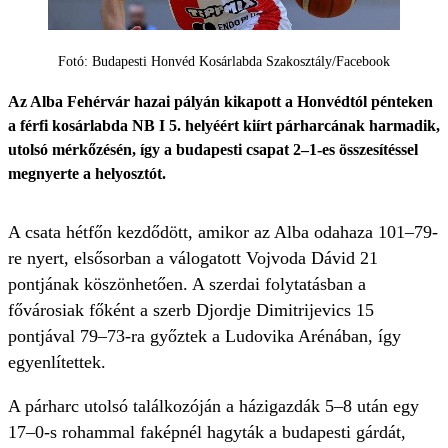
Fotó: Budapesti Honvéd Kosárlabda Szakosztály/Facebook
Az Alba Fehérvár hazai pályán kikapott a Honvédtól pénteken
a férfi kosárlabda NB I 5. helyéért kiírt párharcának harmadik,
utolsó mérkőzésén, így a budapesti csapat 2–1-es összesítéssel
megnyerte a helyosztót.
A csata hétfőn kezdődött, amikor az Alba odahaza 101–79-
re nyert, elsősorban a válogatott Vojvoda Dávid 21
pontjának köszönhetően. A szerdai folytatásban a
fővárosiak főként a szerb Djordje Dimitrijevics 15
pontjával 79–73-ra győztek a Ludovika Arénában, így
egyenlítettek.
A párharc utolsó találkozóján a házigazdák 5–8 után egy
17–0-s rohammal faképnél hagyták a budapesti gárdát,