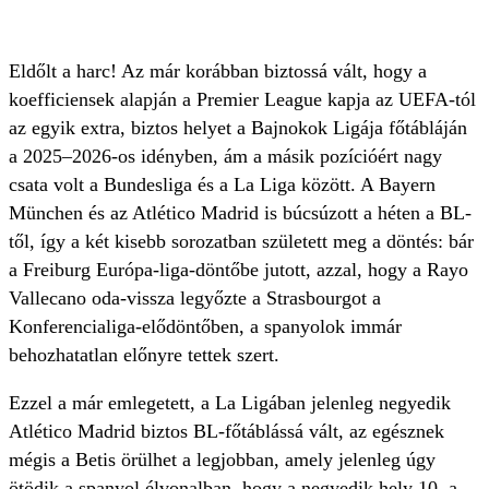
Eldőlt a harc! Az már korábban biztossá vált, hogy a
koefficiensek alapján a Premier League kapja az UEFA-tól
az egyik extra, biztos helyet a Bajnokok Ligája főtábláján
a 2025–2026-os idényben, ám a másik pozícióért nagy
csata volt a Bundesliga és a La Liga között. A Bayern
München és az Atlético Madrid is búcsúzott a héten a BL-
től, így a két kisebb sorozatban született meg a döntés: bár
a Freiburg Európa-liga-döntőbe jutott, azzal, hogy a Rayo
Vallecano oda-vissza legyőzte a Strasbourgot a
Konferencialiga-elődöntőben, a spanyolok immár
behozhatatlan előnyre tettek szert.
Ezzel a már emlegetett, a La Ligában jelenleg negyedik
Atlético Madrid biztos BL-főtáblássá vált, az egésznek
mégis a Betis örülhet a legjobban, amely jelenleg úgy
ötödik a spanyol élvonalban, hogy a negyedik hely 10, a