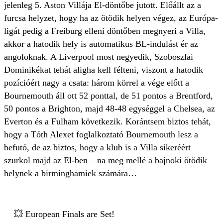
jelenleg 5. Aston Villája El-döntőbe jutott. Előállt az a
furcsa helyzet, hogy ha az ötödik helyen végez, az Európa-
ligát pedig a Freiburg elleni döntőben megnyeri a Villa,
akkor a hatodik hely is automatikus BL-indulást ér az
angoloknak. A Liverpool most negyedik, Szoboszlai
Dominikékat tehát aligha kell félteni, viszont a hatodik
pozícióért nagy a csata: három körrel a vége előtt a
Bournemouth áll ott 52 ponttal, de 51 pontos a Brentford,
50 pontos a Brighton, majd 48-48 egységgel a Chelsea, az
Everton és a Fulham következik. Korántsem biztos tehát,
hogy a Tóth Alexet foglalkoztató Bournemouth lesz a
befutó, de az biztos, hogy a klub is a Villa sikeréért
szurkol majd az El-ben – na meg mellé a bajnoki ötödik
helynek a birminghamiek számára…
💥 European Finals are Set!