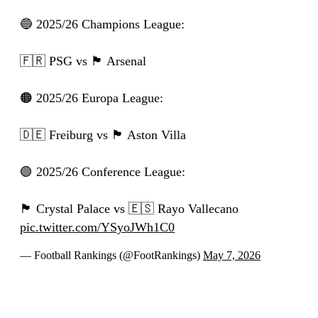
🔵 2025/26 Champions League:
🇫🇷 PSG vs 🏴󠁧󠁢󠁥󠁮󠁧󠁿 Arsenal
🟠 2025/26 Europa League:
🇩🇪 Freiburg vs 🏴󠁧󠁢󠁥󠁮󠁧󠁿 Aston Villa
🟢 2025/26 Conference League:
🏴󠁧󠁢󠁥󠁮󠁧󠁿 Crystal Palace vs 🇪🇸 Rayo Vallecano
pic.twitter.com/YSyoJWh1C0
— Football Rankings (@FootRankings)
May 7, 2026