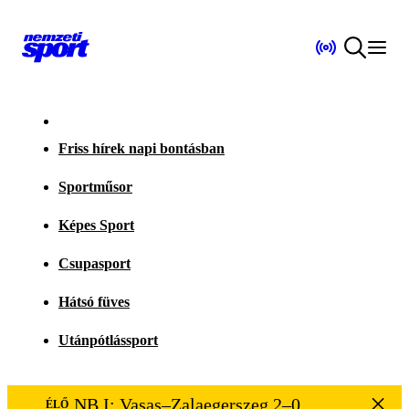
Friss hírek napi bontásban
Sportműsor
Képes Sport
Csupasport
Hátsó füves
Utánpótlássport
NB I: Vasas–Zalaegerszeg 2–0
ÉLŐ