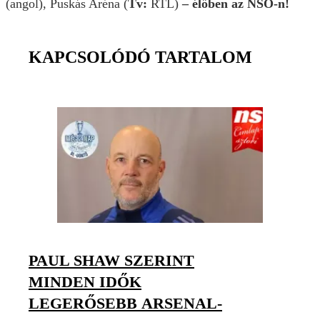
(angol), Puskás Aréna (
Tv:
RTL)
– élőben az NSO-n!
KAPCSOLÓDÓ TARTALOM
PAUL SHAW SZERINT
MINDEN IDŐK
LEGERŐSEBB ARSENAL-