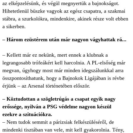
az elképzelésünk, és végül megnyertük a bajnokságot.
Hihetetlenül büszke vagyok az egész csapatra, a szakmai
stábra, a szurkolókra, mindenkire, akinek része volt ebben
a sikerben.
– Három ezüstérem után már nagyon vágyhattak rá...
– Kellett már ez nekünk, mert ennek a klubnak a
legrangosabb trófeákért kell harcolnia. A PL-elsőség már
megvan, úgyhogy most már minden idegszálunkkal arra
összpontosíthatunk, hogy a Bajnokok Ligájában is révbe
érjünk – az Arsenal történetében először.
– Köztudottan a szögletrúgás a csapat egyik nagy
erőssége, nyilván a PSG védelme nagyon készül
ezekre a szituációkra.
– Nem tudok semmit a párizsiak felkészüléséről, de
mindenki tisztában van vele, mit kell gyakorolnia. Tény,