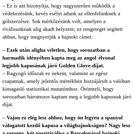
– Ez is azt bizonyítja, hogy nagyszerűen működik a
védekezésünk, kevés esélyt adunk az ellenfelünknek a
gólszerzésre. Sok mérkőzésünk volt, amelyen a
riválisunknak alig akadt helyzete, ez rengeteget segített
abban, hogy megnyerjük a bajnoki címet.
– Ezek után aligha véletlen, hogy sorozatban a
harmadik idényében kapta meg az angol élvonal
legjobb kapusának járó Golden Glove-díjat.
– Ragyogó időszak ez nekem, valamint az egész
csapatnak, amely jelentős mértékben hozzájárult a valóban
kimagasló statisztikai mutatómhoz. Örömteli, hogy
sorozatban háromszor kaptam meg a legjobb kapusnak járó
díjat.
– Vajon ez elég lesz ahhoz, hogy ön legyen a spanyol
válogatott kezdő kapusa a világbajnokságon? Nagy lesz
a verseny, két posztriválisa a Barcelonával bajnoki