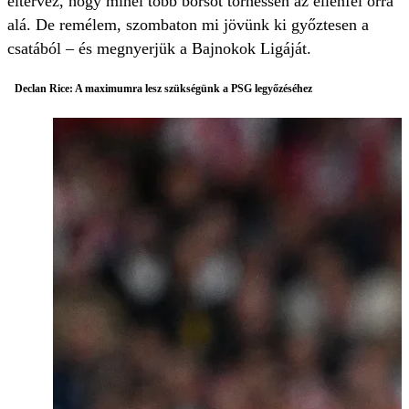
eltervez, hogy minél több borsot törhessen az ellenfél orra
alá. De remélem, szombaton mi jövünk ki győztesen a
csatából – és megnyerjük a Bajnokok Ligáját.
Declan Rice: A maximumra lesz szükségünk a PSG legyőzéséhez