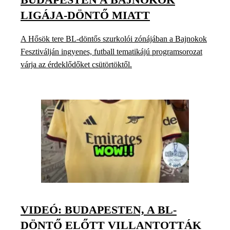
LIGÁJA-DÖNTŐ MIATT
A Hősök tere BL-döntős szurkolói zónájában a Bajnokok
Fesztiválján ingyenes, futball tematikájú programsorozat
várja az érdeklődőket csütörtöktől.
VIDEÓ: BUDAPESTEN, A BL-
DÖNTŐ ELŐTT VILLANTOTTÁK