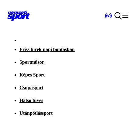
Friss hírek napi bontásban
Sportműsor
Képes Sport
Csupasport
Hátsó füves
Utánpótlássport