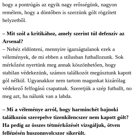
hogy a pontrúgás az egyik nagy erősségünk, nagyon
remélem, hogy a döntőben is szerzünk gólt rögzített
helyzetből.
– Mit szól a kritikához, amely szerint túl defenzív az
Arsenal?
– Nehéz eldönteni, mennyire igazságtalanok ezek a
vélemények, de mi ebben a stílusban futballozunk. Sok
mérkőzést nyertünk meg annak köszönhetően, hogy
stabilan védekezünk, számos találkozót megúsztunk kapott
gól nélkül. Ugyanakkor nem tartom magunkat kizárólag
védekező felfogású csapatnak. Szeretjük a szép futballt, no
meg azt, ha nálunk van a labda.
– Mi a véleménye arról, hogy harminchét bajnoki
találkozón szerepelve tizenkilencszer nem kapott gólt?
Ha pedig az összes tétmérkőzését vizsgáljuk, ötven
fellépésén huszonnyolcszor sikerült.