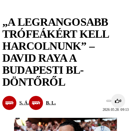
„A LEGRANGOSABB
TRÓFEÁKÉRT KELL
HARCOLNUNK” –
DAVID RAYA A
BUDAPESTI BL-
DÖNTŐRŐL
0
S. Á.
B. L.
2026.05.28. 09:13