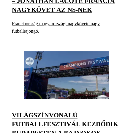
– JONATHAN LACOTE FRANCIA
NAGYKÖVET AZ NS-NEK
Franciaország magyarországi nagykövete nagy
futballrajongó.
VILÁGSZÍNVONALÚ
FUTBALLFESZTIVÁL KEZDŐDIK
BUDAPESTEN A BAJNOKOK