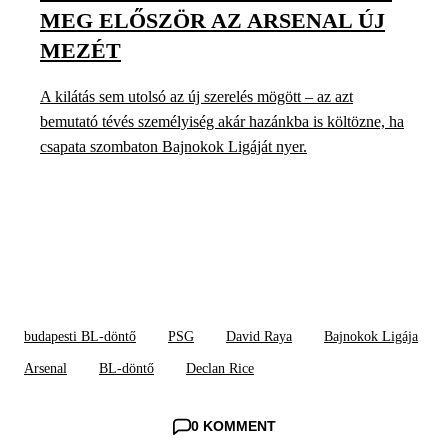
MEG ELŐSZÖR AZ ARSENAL ÚJ
MEZÉT
A kilátás sem utolsó az új szerelés mögött – az azt
bemutató tévés személyiség akár hazánkba is költözne, ha
csapata szombaton Bajnokok Ligáját nyer.
budapesti BL-döntő
PSG
David Raya
Bajnokok Ligája
Arsenal
BL-döntő
Declan Rice
0 KOMMENT