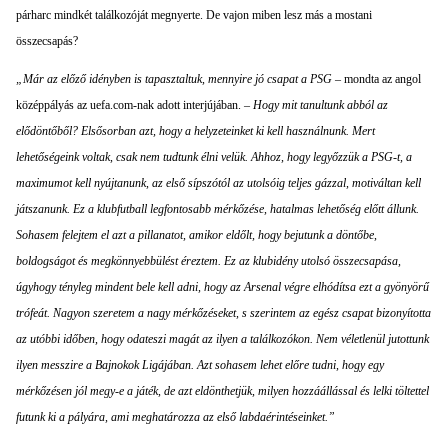
párharc mindkét találkozóját megnyerte. De vajon miben lesz más a mostani
összecsapás?
„Már az előző idényben is tapasztaltuk, mennyire jó csapat a PSG
– mondta az angol
középpályás az uefa.com-nak adott interjújában. –
Hogy mit tanultunk abból az
elődöntőből? Elsősorban azt, hogy a helyzeteinket ki kell használnunk. Mert
lehetőségeink voltak, csak nem tudtunk élni velük. Ahhoz, hogy legyőzzük a PSG-t, a
maximumot kell nyújtanunk, az első sípszótól az utolsóig teljes gázzal, motiváltan kell
játszanunk. Ez a klubfutball legfontosabb mérkőzése, hatalmas lehetőség előtt állunk.
Sohasem felejtem el azt a pillanatot, amikor eldőlt, hogy bejutunk a döntőbe,
boldogságot és megkönnyebbülést éreztem. Ez az klubidény utolsó összecsapása,
úgyhogy tényleg mindent bele kell adni, hogy az Arsenal végre elhódítsa ezt a gyönyörű
trófeát. Nagyon szeretem a nagy mérkőzéseket, s szerintem az egész csapat bizonyította
az utóbbi időben, hogy odateszi magát az ilyen a találkozókon. Nem véletlenül jutottunk
ilyen messzire a Bajnokok Ligájában. Azt sohasem lehet előre tudni, hogy egy
mérkőzésen jól megy-e a játék, de azt eldönthetjük, milyen hozzáállással és lelki töltettel
futunk ki a pályára, ami meghatározza az első labdaérintéseinket.”