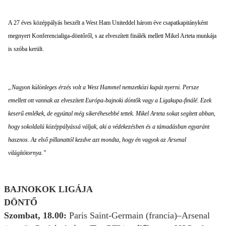
A 27 éves középpályás beszélt a West Ham Uniteddel három éve csapatkapitányként
megnyert Konferencialiga-döntőről, s az elveszített finálék mellett Mikel Arteta munkája
is szóba került.
„Nagyon különleges érzés volt a West Hammel nemzetközi kupát nyerni. Persze
emellett ott vannak az elveszített Európa-bajnoki döntők vagy a Ligakupa-finálé. Ezek
keserű emlékek, de egyúttal még sikeréhesebbé tettek. Mikel Arteta sokat segített abban,
hogy sokoldalú középpályássá váljak, aki a védekezésben és a támadásban egyaránt
hasznos. Az első pillanattól kezdve azt mondta, hogy én vagyok az Arsenal
világítótornya.”
BAJNOKOK LIGÁJA
DÖNTŐ
Szombat, 18.00:
Paris Saint-Germain (francia)–Arsenal