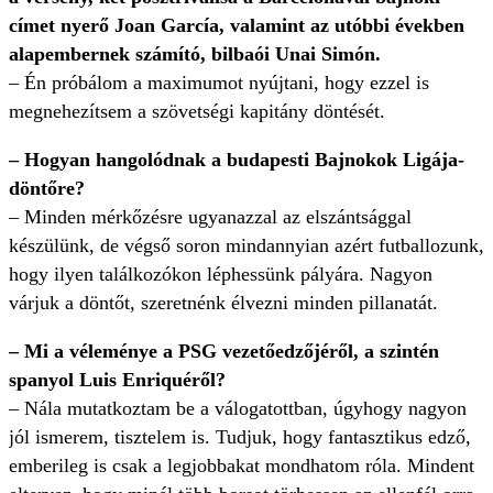
címet nyerő Joan García, valamint az utóbbi években
alapembernek számító, bilbaói Unai Simón.
– Én próbálom a maximumot nyújtani, hogy ezzel is
megnehezítsem a szövetségi kapitány döntését.
– Hogyan hangolódnak a budapesti Bajnokok Ligája-
döntőre?
– Minden mérkőzésre ugyanazzal az elszántsággal
készülünk, de végső soron mindannyian azért futballozunk,
hogy ilyen találkozókon léphessünk pályára. Nagyon
várjuk a döntőt, szeretnénk élvezni minden pillanatát.
– Mi a véleménye a PSG vezetőedzőjéről, a szintén
spanyol Luis Enriquéről?
– Nála mutatkoztam be a válogatottban, úgyhogy nagyon
jól ismerem, tisztelem is. Tudjuk, hogy fantasztikus edző,
emberileg is csak a legjobbakat mondhatom róla. Mindent