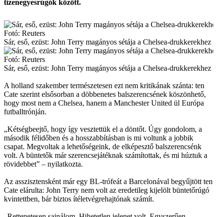
tizenegyesrúgók között.
Fotó: Reuters
Sár, eső, ezüst: John Terry magányos sétája a Chelsea-drukkerekhez
Fotó: Reuters
Sár, eső, ezüst: John Terry magányos sétája a Chelsea-drukkerekhez
A holland szakember természetesen ezt nem kritikának szánta: ten
Cate szerint elsősorban a döbbenetes balszerencsének köszönhető,
hogy most nem a Chelsea, hanem a Manchester United ül Európa
futballtrónján.
„Kétségbeejtő, hogy így vesztettük el a döntőt. Úgy gondolom, a
második félidőben és a hosszabbításban is mi voltunk a jobbik
csapat. Megvoltak a lehetőségeink, de elképesztő balszerencsénk
volt. A büntetők már szerencsejátéknak számítottak, és mi húztuk a
rövidebbet” – nyilatkozta.
Az asszisztensként már egy BL-trófeát a Barcelonával begyűjtött ten
Cate elárulta: John Terry nem volt az eredetileg kijelölt büntetőrúgó
kvintettben, bár biztos ítéletvégrehajtónak számít.
„Rettenetesen sajnálom. Hihetetlen jelenet volt. Egyszerűen