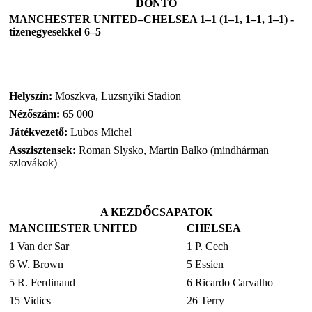
DÖNTŐ
MANCHESTER UNITED–CHELSEA 1–1 (1–1, 1–1, 1–1) -
tizenegyesekkel 6–5
Helyszín:
Moszkva, Luzsnyiki Stadion
Nézőszám:
65 000
Játékvezető:
Lubos Michel
Asszisztensek:
Roman Slysko, Martin Balko (mindhárman
szlovákok)
A KEZDŐCSAPATOK
MANCHESTER UNITED
CHELSEA
1 Van der Sar
1 P. Cech
6 W. Brown
5 Essien
5 R. Ferdinand
6 Ricardo Carvalho
15 Vidics
26 Terry