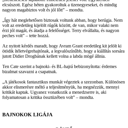
elcsúszott. Egész héten gyakoroltuk a tizenegyeseket, és mindig
nagyon magabiztos volt és jól lőtt” – mondta.
„Így hát meglehetősen biztosak voltunk abban, hogy berúgja. Nem
volt az eredetileg kijelölt rúgók között, de van, mikor valaki nem
érzi jól magát, és átadja a felelősséget. Terry elvállalta, és nagyon
peches volt” – tette hozzá.
Az nyitott kérdés maradt, hogy Avram Grant eredetileg kit jelölt ki
ötödik ítéletvégrehajtónak, a legvalószínűbb, hogy a kiállítás sorsára
jutott Didier Drogbának kellett volna a labda mögé állnia.
Ten Cate szerint a bajnoki- és BL-hajrá bebizonyította: érdemes
bizalmat szavazni a csapatnak.
„A játékosok fantasztikus munkát végeztek a szezonban. Különösen
akkor elismerésre méltó a teljesítményük, ha megnézzük, mennyi
kritikát kaptak. Ugyanez vonatkozik a menedzserre is, aki
folyamatosan a kritika össztüzében volt” – mondta.
BAJNOKOK LIGÁJA