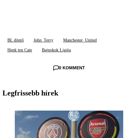
BL döntő
John_Terry
Manchester_United
Henk ten Cate
Bajnokok Ligája
0 KOMMENT
Legfrissebb hírek