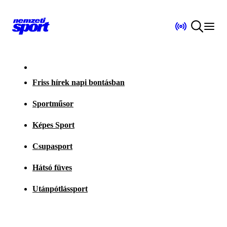
Friss hírek napi bontásban
Sportműsor
Képes Sport
Csupasport
Hátsó füves
Utánpótlássport