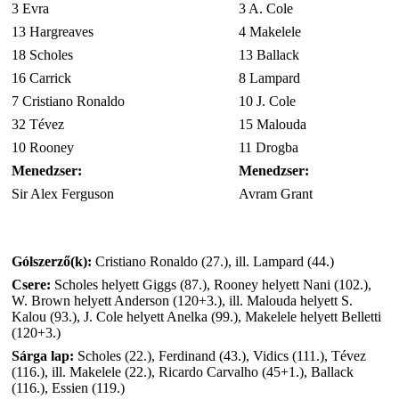
3 Evra
3 A. Cole
13 Hargreaves
4 Makelele
18 Scholes
13 Ballack
16 Carrick
8 Lampard
7 Cristiano Ronaldo
10 J. Cole
32 Tévez
15 Malouda
10 Rooney
11 Drogba
Menedzser:
Menedzser:
Sir Alex Ferguson
Avram Grant
Gólszerző(k):
Cristiano Ronaldo (27.), ill. Lampard (44.)
Csere:
Scholes helyett Giggs (87.), Rooney helyett Nani (102.),
W. Brown helyett Anderson (120+3.), ill. Malouda helyett S.
Kalou (93.), J. Cole helyett Anelka (99.), Makelele helyett Belletti
(120+3.)
Sárga lap:
Scholes (22.), Ferdinand (43.), Vidics (111.), Tévez
(116.), ill. Makelele (22.), Ricardo Carvalho (45+1.), Ballack
(116.), Essien (119.)