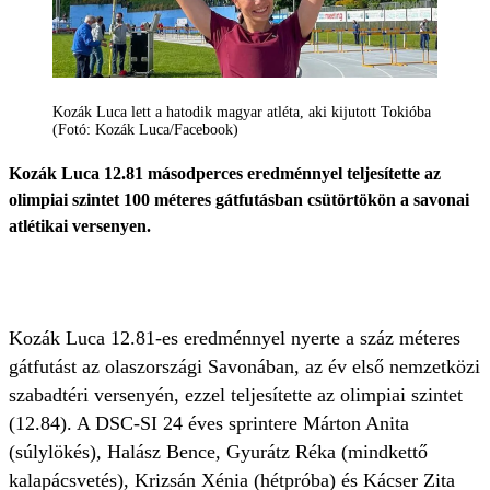
Kozák Luca lett a hatodik magyar atléta, aki kijutott Tokióba
(Fotó: Kozák Luca/Facebook)
Kozák Luca 12.81 másodperces eredménnyel teljesítette az
olimpiai szintet 100 méteres gátfutásban csütörtökön a savonai
atlétikai versenyen.
Kozák Luca 12.81-es eredménnyel nyerte a száz méteres
gátfutást az olaszországi Savonában, az év első nemzetközi
szabadtéri versenyén, ezzel teljesítette az olimpiai szintet
(12.84). A DSC-SI 24 éves sprintere Márton Anita
(súlylökés), Halász Bence, Gyurátz Réka (mindkettő
kalapácsvetés), Krizsán Xénia (hétpróba) és Kácser Zita