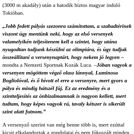
(3000 m akadály) után a hatodik biztos magyar induló
Tokióban.
„Jobb fedett pályás szezonra számítottam, a szabadtérinek
viszont úgy mentünk neki, hogy az első versenyek
valamelyikén teljesítenem kell a szintet, hogy utána
nyugodtan tudjunk készülni az olimpiára, és úgy tudjuk
összeállítani a versenynaptárt, hogy nekem jó legyen –
mondta a Nemzeti Sportnak Kozák Luca. –
Jóban vagyok a
versenyen mögöttem végző olasz lánnyal, Luminosa
Bogliolóval, és ő hívott el erre a versenyre, mert gyors a
pálya és mindig hátszél fúj. Ez az eredmény és a
szintteljesítés az önbizalmamnak is nagyon kellett, mert
tudtam, hogy képes vagyok rá, tavaly kétszer is sikerült
szint alatt futnom.”
A versenyző szerint van még benne több is, mert ezúttal
kicsit elkalandoztak a gondolatai és nem fókuszált minden