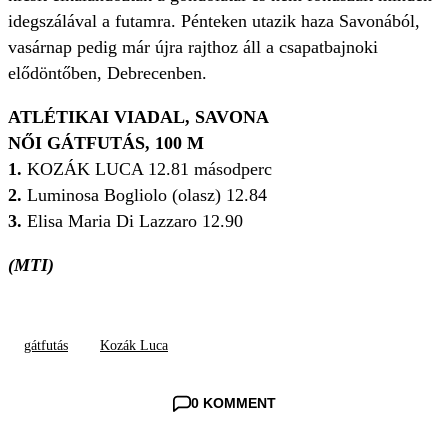
idegszálával a futamra. Pénteken utazik haza Savonából,
vasárnap pedig már újra rajthoz áll a csapatbajnoki
elődöntőben, Debrecenben.
ATLÉTIKAI VIADAL, SAVONA
NŐI GÁTFUTÁS, 100 M
1.
KOZÁK LUCA 12.81 másodperc
2.
Luminosa Bogliolo (olasz) 12.84
3.
Elisa Maria Di Lazzaro 12.90
(MTI)
gátfutás
Kozák Luca
0 KOMMENT