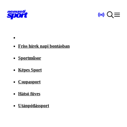
Friss hírek napi bontásban
Sportműsor
Képes Sport
Csupasport
Hátsó füves
Utánpótlássport