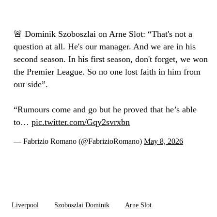
🚨 Dominik Szoboszlai on Arne Slot: “That's not a
question at all. He's our manager. And we are in his
second season. In his first season, don't forget, we won
the Premier League. So no one lost faith in him from
our side”.
“Rumours come and go but he proved that he’s able
to…
pic.twitter.com/Gqy2svrxbn
— Fabrizio Romano (@FabrizioRomano)
May 8, 2026
Liverpool
Szoboszlai Dominik
Arne Slot