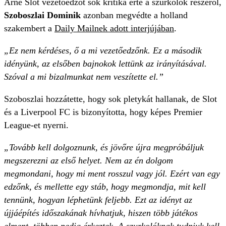
Arne Slot vezetőedzőt sok kritika érte a szurkolók részéről,
Szoboszlai Dominik
azonban megvédte a holland
szakembert a
Daily Mailnek adott interjújában
.
„Ez nem kérdéses, ő a mi vezetőedzőnk. Ez a második
idényünk, az elsőben bajnokok lettünk az irányításával.
Szóval a mi bizalmunkat nem veszítette el.”
Szoboszlai hozzátette, hogy sok pletykát hallanak, de Slot
és a Liverpool FC is bizonyította, hogy képes Premier
League-et nyerni.
„Tovább kell dolgoznunk, és jövőre újra megpróbáljuk
megszerezni az első helyet. Nem az én dolgom
megmondani, hogy mi ment rosszul vagy jól. Ezért van egy
edzőnk, és mellette egy stáb, hogy megmondja, mit kell
tennünk, hogyan léphetünk feljebb. Ezt az idényt az
újjáépítés időszakának hívhatjuk, hiszen több játékos