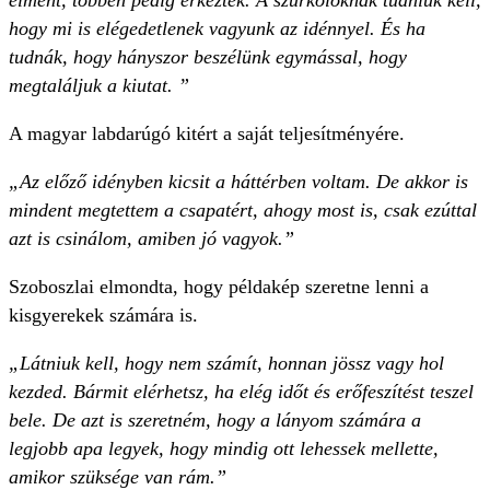
elment, többen pedig érkeztek. A szurkolóknak tudniuk kell,
hogy mi is elégedetlenek vagyunk az idénnyel. És ha
tudnák, hogy hányszor beszélünk egymással, hogy
megtaláljuk a kiutat. ”
A magyar labdarúgó kitért a saját teljesítményére.
„Az előző idényben kicsit a háttérben voltam. De akkor is
mindent megtettem a csapatért, ahogy most is, csak ezúttal
azt is csinálom, amiben jó vagyok.”
Szoboszlai elmondta, hogy példakép szeretne lenni a
kisgyerekek számára is.
„Látniuk kell, hogy nem számít, honnan jössz vagy hol
kezded. Bármit elérhetsz, ha elég időt és erőfeszítést teszel
bele. De azt is szeretném, hogy a lányom számára a
legjobb apa legyek, hogy mindig ott lehessek mellette,
amikor szüksége van rám.”