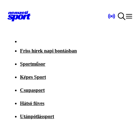
Friss hírek napi bontásban
Sportműsor
Képes Sport
Csupasport
Hátsó füves
Utánpótlássport