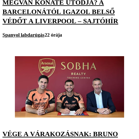
MEGVAN KONATÉ UTÓDJA? A
BARCELONÁTÓL IGAZOL BELSŐ
VÉDŐT A LIVERPOOL – SAJTÓHÍR
Spanyol labdarúgás
22 órája
VÉGE A VÁRAKOZÁSNAK: BRUNO