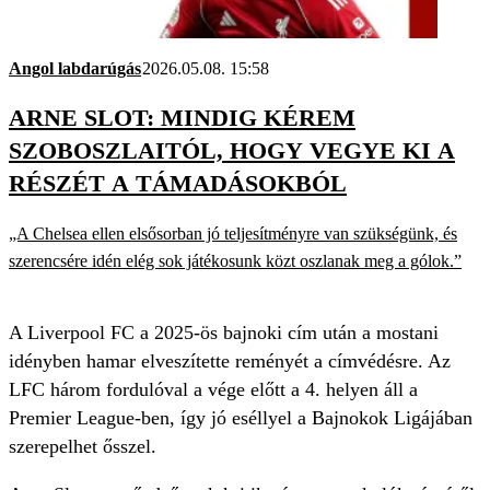
Angol labdarúgás
2026.05.08. 15:58
ARNE SLOT: MINDIG KÉREM
SZOBOSZLAITÓL, HOGY VEGYE KI A
RÉSZÉT A TÁMADÁSOKBÓL
„A Chelsea ellen elsősorban jó teljesítményre van szükségünk, és
szerencsére idén elég sok játékosunk közt oszlanak meg a gólok.”
A Liverpool FC a 2025-ös bajnoki cím után a mostani
idényben hamar elveszítette reményét a címvédésre. Az
LFC három fordulóval a vége előtt a 4. helyen áll a
Premier League-ben, így jó eséllyel a Bajnokok Ligájában
szerepelhet ősszel.