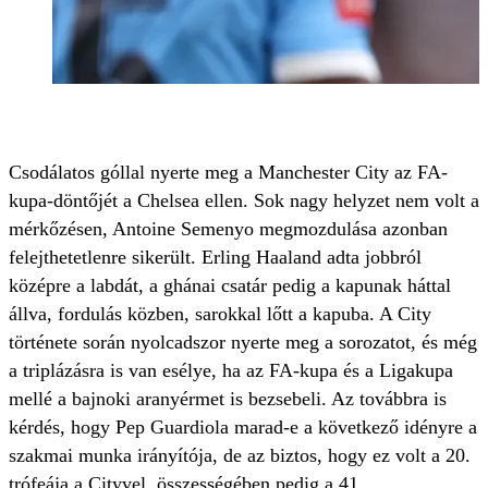
Csodálatos góllal nyerte meg a Manchester City az FA-
kupa-döntőjét a Chelsea ellen. Sok nagy helyzet nem volt a
mérkőzésen, Antoine Semenyo megmozdulása azonban
felejthetetlenre sikerült. Erling Haaland adta jobbról
középre a labdát, a ghánai csatár pedig a kapunak háttal
állva, fordulás közben, sarokkal lőtt a kapuba. A City
története során nyolcadszor nyerte meg a sorozatot, és még
a triplázásra is van esélye, ha az FA-kupa és a Ligakupa
mellé a bajnoki aranyérmet is bezsebeli. Az továbbra is
kérdés, hogy Pep Guardiola marad-e a következő idényre a
szakmai munka irányítója, de az biztos, hogy ez volt a 20.
trófeája a Cityvel, összességében pedig a 41.