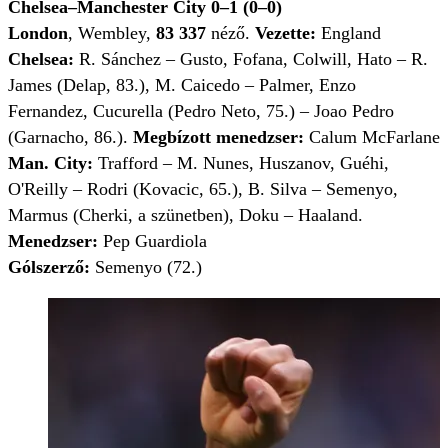
Chelsea–Manchester City 0–1 (0–0)
London
, Wembley,
83 337
néző
.
Vezette:
England
Chelsea:
R.
Sánchez – Gusto, Fofana, Colwill, Hato – R.
James (Delap, 83.), M. Caicedo – Palmer, Enzo
Fernandez, Cucurella (Pedro Neto, 75.) – Joao Pedro
(Garnacho, 86.).
Megbízott menedzser:
Calum McFarlane
Man. City:
Trafford – M. Nunes, Huszanov, Guéhi,
O'Reilly – Rodri (Kovacic, 65.), B. Silva – Semenyo,
Marmus (Cherki, a szünetben), Doku – Haaland.
Menedzser:
Pep Guardiola
Gólszerző:
Semenyo (72.)