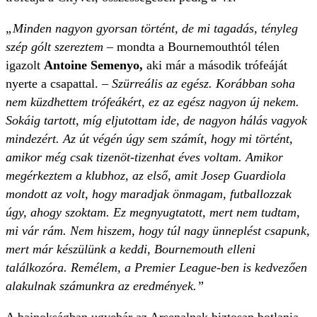
„Minden nagyon gyorsan történt, de mi tagadás, tényleg
szép gólt szereztem
– mondta a Bournemouthtól télen
igazolt
Antoine Semenyo,
aki már a második trófeáját
nyerte a csapattal.
– Szürreális az egész. Korábban soha
nem küzdhettem trófeákért, ez az egész nagyon új nekem.
Sokáig tartott, míg eljutottam ide, de nagyon hálás vagyok
mindezért. Az út végén úgy sem számít, hogy mi történt,
amikor még csak tizenöt-tizenhat éves voltam. Amikor
megérkeztem a klubhoz, az első, amit Josep Guardiola
mondott az volt, hogy maradjak önmagam, futballozzak
úgy, ahogy szoktam. Ez megnyugtatott, mert nem tudtam,
mi vár rám. Nem hiszem, hogy túl nagy ünneplést csapunk,
mert már készülünk a keddi, Bournemouth elleni
találkozóra. Remélem, a Premier League-ben is kedvezően
alakulnak számunkra az eredmények.”