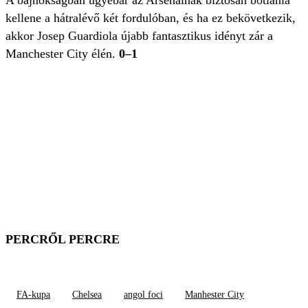
A bajnokságban ugyebár az Arsenalnak biztosan botlania
kellene a hátralévő két fordulóban, és ha ez bekövetkezik,
akkor Josep Guardiola újabb fantasztikus idényt zár a
Manchester City élén.
0–1
PERCRŐL PERCRE
FA-kupa
Chelsea
angol foci
Manhester City