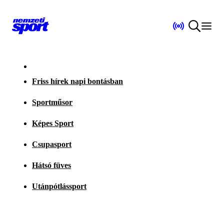
Friss hírek napi bontásban
Sportműsor
Képes Sport
Csupasport
Hátsó füves
Utánpótlássport