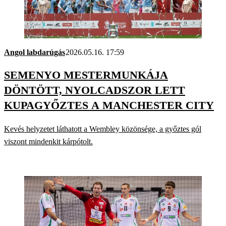
Angol labdarúgás
2026.05.16. 17:59
SEMENYO MESTERMUNKÁJA
DÖNTÖTT, NYOLCADSZOR LETT
KUPAGYŐZTES A MANCHESTER CITY
Kevés helyzetet láthatott a Wembley közönsége, a győztes gól
viszont mindenkit kárpótolt.