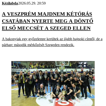
Kézilabda
2026.05.29. 20:59
A VESZPRÉM MAJDNEM KÉTÓRÁS
CSATÁBAN NYERTE MEG A DÖNTŐ
ELSŐ MECCSÉT A SZEGED ELLEN
A bakonyiak egy győzelemre kerültek az újabb bajnoki címtől, de a
párharc második mérkőzését Szegeden rendezik.