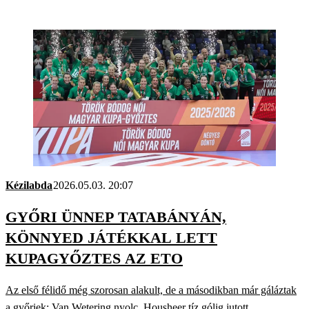
Kézilabda
2026.05.03. 20:07
GYŐRI ÜNNEP TATABÁNYÁN,
KÖNNYED JÁTÉKKAL LETT
KUPAGYŐZTES AZ ETO
Az első félidő még szorosan alakult, de a másodikban már gáláztak
a győriek; Van Wetering nyolc, Housheer tíz gólig jutott.