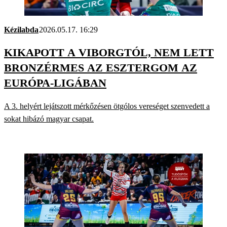
Kézilabda
2026.05.17. 16:29
KIKAPOTT A VIBORGTÓL, NEM LETT
BRONZÉRMES AZ ESZTERGOM AZ
EURÓPA-LIGÁBAN
A 3. helyért lejátszott mérkőzésen ötgólos vereséget szenvedett a
sokat hibázó magyar csapat.