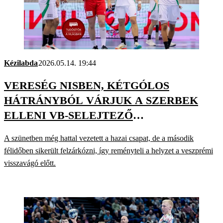
Kézilabda
2026.05.14. 19:44
VERESÉG NISBEN, KÉTGÓLOS
HÁTRÁNYBÓL VÁRJUK A SZERBEK
ELLENI VB-SELEJTEZŐ
VISSZAVÁGÓJÁT
A szünetben még hattal vezetett a hazai csapat, de a második
félidőben sikerült felzárkózni, így reményteli a helyzet a veszprémi
visszavágó előtt.