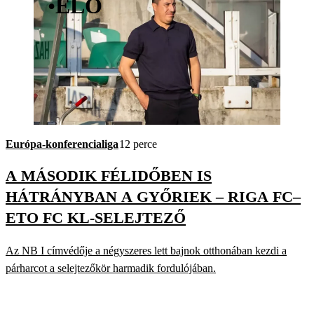
•
ÉLŐ
Európa-konferencialiga
12 perce
A MÁSODIK FÉLIDŐBEN IS
HÁTRÁNYBAN A GYŐRIEK – RIGA FC–
ETO FC KL-SELEJTEZŐ
Az NB I címvédője a négyszeres lett bajnok otthonában kezdi a
párharcot a selejtezőkör harmadik fordulójában.