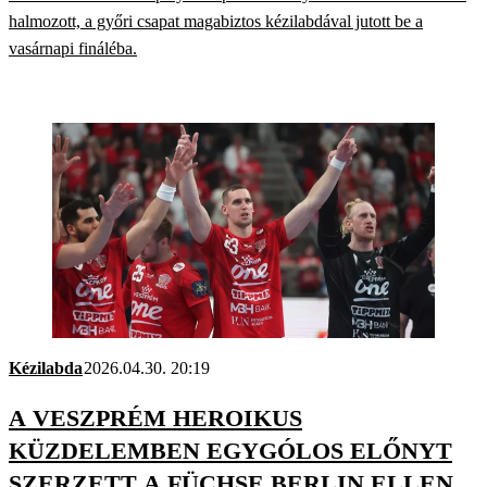
halmozott, a győri csapat magabiztos kézilabdával jutott be a
vasárnapi fináléba.
Kézilabda
2026.04.30. 20:19
A VESZPRÉM HEROIKUS
KÜZDELEMBEN EGYGÓLOS ELŐNYT
SZERZETT A FÜCHSE BERLIN ELLEN