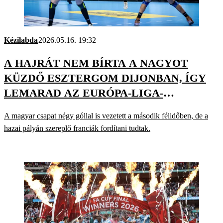
Kézilabda
2026.05.16. 19:32
A HAJRÁT NEM BÍRTA A NAGYOT
KÜZDŐ ESZTERGOM DIJONBAN, ÍGY
LEMARAD AZ EURÓPA-LIGA-
DÖNTŐRŐL
A magyar csapat négy góllal is vezetett a második félidőben, de a
hazai pályán szereplő franciák fordítani tudtak.