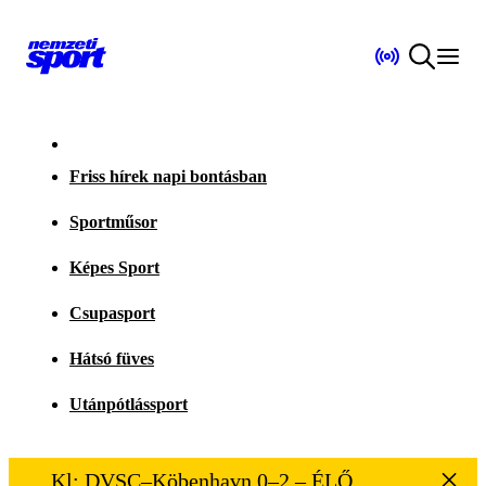
Friss hírek napi bontásban
Sportműsor
Képes Sport
Csupasport
Hátsó füves
Utánpótlássport
Kl: DVSC–Köbenhavn 0–2 – ÉLŐ