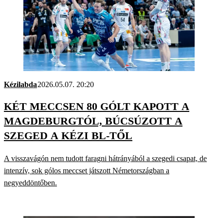
Kézilabda
2026.05.07. 20:20
KÉT MECCSEN 80 GÓLT KAPOTT A
MAGDEBURGTÓL, BÚCSÚZOTT A
SZEGED A KÉZI BL-TŐL
A visszavágón nem tudott faragni hátrányából a szegedi csapat, de
intenzív, sok gólos meccset játszott Németországban a
negyeddöntőben.