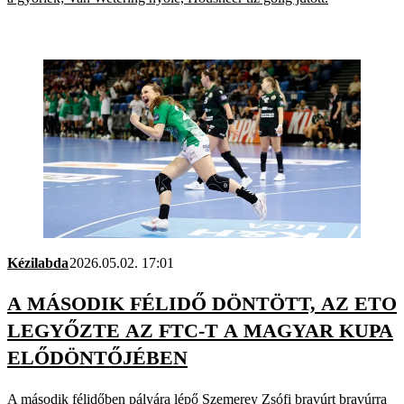
Kézilabda
2026.05.02. 17:01
A MÁSODIK FÉLIDŐ DÖNTÖTT, AZ ETO
LEGYŐZTE AZ FTC-T A MAGYAR KUPA
ELŐDÖNTŐJÉBEN
A második félidőben pályára lépő Szemerey Zsófi bravúrt bravúrra