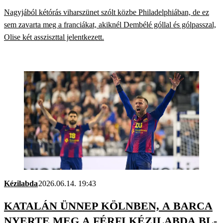
MEG SIMÁN IRAKOT
Nagyjából kétórás viharszünet szólt közbe Philadelphiában, de ez
sem zavarta meg a franciákat, akiknél Dembélé góllal és gólpasszal,
Olise két assziszttal jelentkezett.
Kézilabda
2026.06.14. 19:43
KATALÁN ÜNNEP KÖLNBEN, A BARCA
NYERTE MEG A FÉRFI KÉZILABDA BL-