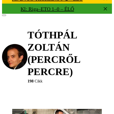
Kl: Riga–ETO 1–0 – ÉLŐ
TÓTHPÁL
ZOLTÁN
(PERCRŐL
PERCRE)
198
Cikk