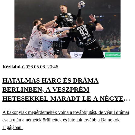
Kézilabda
2026.05.06. 20:46
HATALMAS HARC ÉS DRÁMA
BERLINBEN, A VESZPRÉM
HETESEKKEL MARADT LE A NÉGYES
DÖNTŐRŐL
A bakonyiak megérdemelték volna a továbbjutást, de végül drámai
csata után a németek örülhettek és jutottak tovább a Bajnokok
Ligájában.