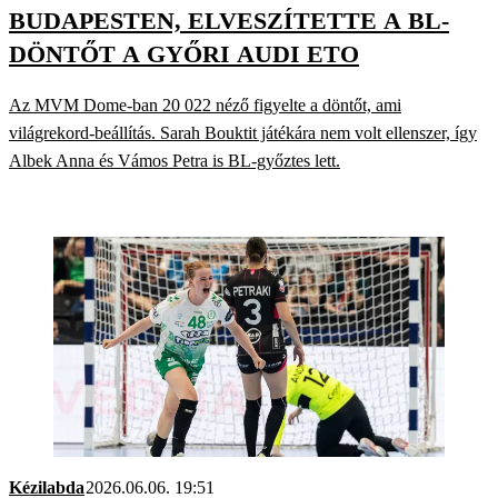
BUDAPESTEN, ELVESZÍTETTE A BL-
DÖNTŐT A GYŐRI AUDI ETO
Az MVM Dome-ban 20 022 néző figyelte a döntőt, ami
világrekord-beállítás. Sarah Bouktit játékára nem volt ellenszer, így
Albek Anna és Vámos Petra is BL-győztes lett.
Kézilabda
2026.06.06. 19:51