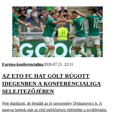
Európa-konferencialiga
2026.07.21. 22:11
AZ ETO FC HAT GÓLT RÚGOTT
IDEGENBEN A KONFERENCIALIGA
SELEJTEZŐJÉBEN
Njie duplázott, de betalált az új szerzemény Djukanovics is. A
magyar bajnok már az első mérkőzésen eldöntötte a továbbjutást.