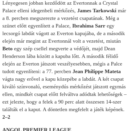
Lényegesen jobban kezdődött az Evertonnak a Crystal
Palace elleni idegenbeli mérkőzés,
James Tarkowski
már
a 8. percben megszerezte a vezetést csapatának. Még a
szünet előtt egyenlített a Palace,
Ibrahima Sarr
egy
lecsorgó labdát vágott az Everton kapujába, de a második
elején már megint az Evertonnál volt a vezetést, miután
Beto
egy szép csellel megverte a védőjét, majd Dean
Henderson lába között a kapuba lőtt. A második félidő
elején az Everton játszott veszélyesebben, mégis a Palce
tudott egyenlíteni: a 77. percben
Jean Philippe Mateta
vágta nagy erővel a kapu közepébe a labdát. A két csapat
kiváló színvonalú, eseménydús mérkőzést játszott egymás
ellen, mindkét csapat előtt felváltva adódtak lehetőségek –
ezt jelezte, hogy a felek a 90 perc alatt összesen 14-szer
találták el a kaput. A döntetlen megfelelt a játék képének.
2–2
ANGOL PREMIER LEAGUE