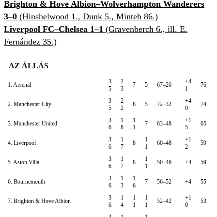
Brighton & Hove Albion–Wolverhampton Wanderers
3–0
(Hinshelwood 1., Dunk 5., Minteh 86.)
Liverpool FC–Chelsea 1–1
(Gravenberch 6., ill. E.
Fernández 35.)
AZ ÁLLÁS
3
2
+4
1. Arsenal
7
5
67–26
76
5
3
1
3
2
+4
2. Manchester City
8
5
72–32
74
5
2
0
3
1
1
+1
3. Manchester United
7
63–48
65
6
8
1
5
3
1
1
+1
4. Liverpool
8
60–48
59
6
7
1
2
3
1
1
5. Aston Villa
8
50–46
+4
59
6
7
1
3
1
1
6. Bournemouth
7
56–52
+4
55
6
3
6
3
1
1
1
+1
7. Brighton & Hove Albion
52–42
53
6
4
1
1
0