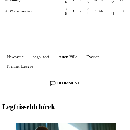
6
3
36
3
2
–
20. Wolverhampton
3
9
25–66
18
6
4
41
Newcastle
angol foci
Aston Villa
Everton
Premier League
0 KOMMENT
Legfrissebb hírek