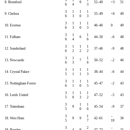
3
1
1
8. Brentford
9
52–49
+3
51
6
4
3
3
1
1
1
9. Chelsea
55–49
+6
49
6
3
0
3
3
1
1
1
10. Everton
46–46
0
49
6
3
0
3
3
1
1
11. Fulham
6
44–50
–6
48
6
4
6
3
1
1
1
12. Sunderland
37–46
–9
48
6
2
2
2
3
1
1
13. Newcastle
7
50–52
–2
46
6
3
6
3
1
1
1
14. Crystal Palace
38–44
–6
44
5
1
1
3
3
1
1
1
15. Nottingham Forest
45–47
–2
43
6
1
0
5
3
1
1
1
16. Leeds United
47–52
–5
43
5
0
3
2
3
1
1
17. Tottenham
9
45–54
–9
37
5
0
6
3
1
–
18. West Ham
9
9
42–61
36
5
7
19
3
2
–
19. Burnley
4
9
37–73
21