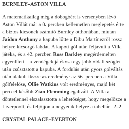
BURNLEY–ASTON VILLA
A matematikailag még a dobogóért is versenyben lévő
Aston Villát már a 8. percben kellemetlen meglepetés érte
a biztos kiesőnek számító Burnley otthonában, miután
Jaidon Anthony
a kapuba lőtte a Dibu Martínezről rossz
helyre kicsorgó labdát. A kapott gól után feljavult a Villa
játéka, és a 42. percben
Ross Barkley
megérdemelten
egyenlített – a vendégek játékosa egy jobb oldali szöglet
után csúsztatott a kapuba. A fordulás után gyors gólváltás
után alakult ikszre az eredmény: az 56. percben a Villa
gólfelelőse,
Ollie Watkins
volt eredményes, majd két
perccel később
Zian Flemming
egalizált. A Villa a
döntetlennel elszalasztotta a lehetőséget, hogy megelőzze a
Liverpoolt, és feljöjjön a negyedik helyre a tabellán.
2–2
CRYSTAL PALACE–EVERTON