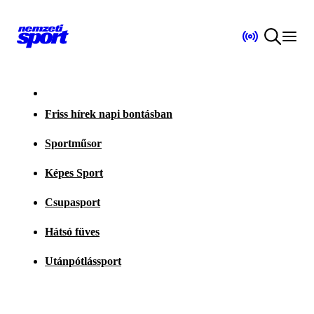
Friss hírek napi bontásban
Sportműsor
Képes Sport
Csupasport
Hátsó füves
Utánpótlássport