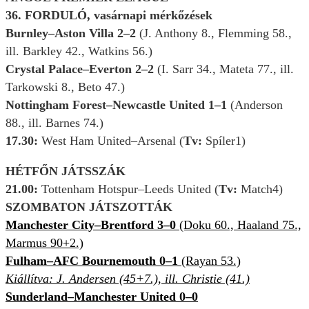
36. FORDULÓ, vasárnapi mérkőzések
Burnley–Aston Villa 2–2
(J. Anthony 8., Flemming 58.,
ill. Barkley 42., Watkins 56.)
Crystal Palace–Everton 2–2
(I. Sarr 34., Mateta 77., ill.
Tarkowski 8., Beto 47.)
Nottingham Forest–Newcastle United 1–1
(Anderson
88., ill. Barnes 74.)
17.30:
West Ham United–Arsenal (
Tv:
Spíler1)
HÉTFŐN JÁTSSZÁK
21.00:
Tottenham Hotspur–Leeds United (
Tv:
Match4)
SZOMBATON JÁTSZOTTÁK
Manchester City–Brentford 3–0
(Doku 60., Haaland 75.,
Marmus 90+2.)
Fulham–AFC Bournemouth 0–1
(Rayan 53.)
Kiállítva: J. Andersen (45+7.), ill. Christie (41.)
Sunderland–Manchester United 0–0