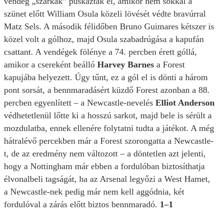
vendég „szarkák” puskázták el, amikor nem sokkal a
szünet előtt William Osula közeli lövését védte bravúrral
Matz Sels. A második félidőben Bruno Guimares kétszer is
közel volt a gólhoz, majd Osula szabadrúgása a kapufán
csattant. A vendégek fölénye a 74. percben érett góllá,
amikor a csereként beálló
Harvey Barnes
a Forest
kapujába helyezett. Úgy tűnt, ez a gól el is dönti a három
pont sorsát, a bennmaradásért küzdő Forest azonban a 88.
percben egyenlített – a Newcastle-nevelés
Elliot Anderson
védhetetlenül lőtte ki a hosszú sarkot, majd bele is sérült a
mozdulatba, ennek ellenére folytatni tudta a játékot. A még
hátralévő percekben már a Forest szorongatta a Newcastle-
t, de az eredmény nem változott – a döntetlen azt jelenti,
hogy a Nottingham már ebben a fordulóban biztosíthatja
élvonalbeli tagságát, ha az Arsenal legyőzi a West Hamet,
a Newcastle-nek pedig már nem kell aggódnia, két
fordulóval a zárás előtt biztos bennmaradó.
1–1