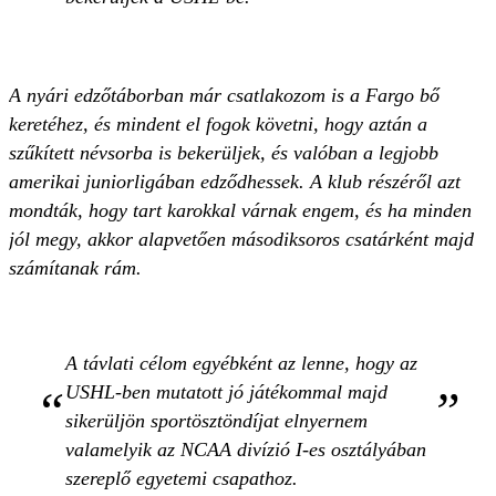
A nyári edzőtáborban már csatlakozom is a Fargo bő
keretéhez, és mindent el fogok követni, hogy aztán a
szűkített névsorba is bekerüljek, és valóban a legjobb
amerikai juniorligában edződhessek. A klub részéről azt
mondták, hogy tart karokkal várnak engem, és ha minden
jól megy, akkor alapvetően másodiksoros csatárként majd
számítanak rám.
A távlati célom egyébként az lenne, hogy az
USHL-ben mutatott jó játékommal majd
sikerüljön sportösztöndíjat elnyernem
valamelyik az NCAA divízió I-es osztályában
szereplő egyetemi csapathoz.