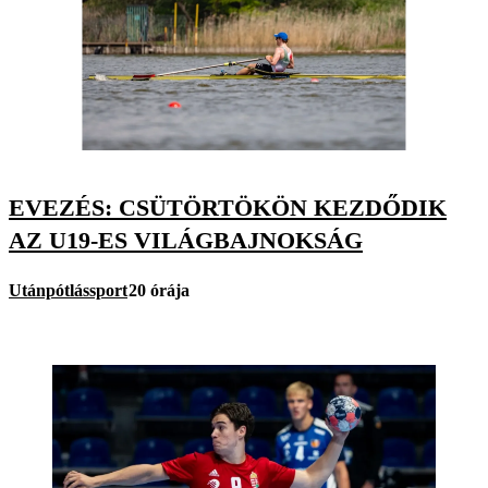
EVEZÉS: CSÜTÖRTÖKÖN KEZDŐDIK
AZ U19-ES VILÁGBAJNOKSÁG
Utánpótlássport
20 órája