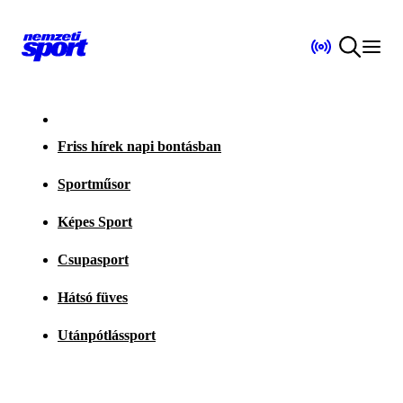
Friss hírek napi bontásban
Sportműsor
Képes Sport
Csupasport
Hátsó füves
Utánpótlássport