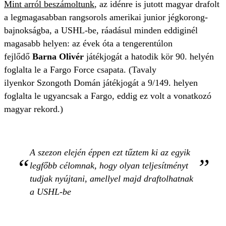
Mint arról beszámoltunk
, az idénre is jutott magyar drafolt
a legmagasabban rangsorols amerikai junior jégkorong-
bajnokságba, a USHL-be, ráadásul minden eddiginél
magasabb helyen: az évek óta a tengerentúlon
fejlődő
Barna Olivér
játékjogát a hatodik kör 90. helyén
foglalta le a Fargo Force csapata. (Tavaly
ilyenkor
Szongoth Domán játékjogát a 9/149. helyen
foglalta le ugyancsak a Fargo, eddig ez volt a vonatkozó
magyar rekord.)
A szezon elején éppen ezt tűztem ki az egyik
legfőbb célomnak, hogy olyan teljesítményt
tudjak nyújtani, amellyel majd draftolhatnak
a USHL-be