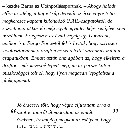
– kezdte Barna az Utánpótlássportnak. –
Ahogy haladt
előre az idény, a bajnokság derekához érve egyre több
megkeresés kaptam különböző USHL-csapatoktól, de
közvetlenül akkor én még egyik együttes képviselőjével sem
beszéltem. Ez egészen az évad végéig így is maradt,
amikor is a Fargo Force-tól fel is hívtak, hogy szívesen
kiválasztanának a drafton és szeretettel várnának majd a
csapatukban. Emiatt aztán önmagában az, hogy elkeltem a
drafton, már kevésbé lepett meg, de az persze külön
büszkeséggel tölt el, hogy ilyen magasan lefoglalták a
játékjogomat.
Jó érzéssel tölt, hogy végre eljutottam arra a
szintre, amiről álmodoztam az elmúlt
években, és tényleg megvan az esélyem, hogy
bekerüljek a USHL-be.