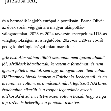
játékosa lett,
és a harmadik legjobb európai a pontlistán. Barna Olivér
az évek során végigjárta a magyar utánpótlás-
válogatottakat, 2023 és 2024 tavaszán szerepelt az U18-as
világbajnokságon is, a legutóbbi, 2025-ös U20-as vb-ről
pedig klubelfoglaltságai miatt maradt le.
„Az első Alaszkában töltött szezonom nem igazán alakult
jól, sérülések hátráltattak, kerestem a formámat, és nem
igazán jöttek a pontok sem úgy, ahogyan szerettem volna.
Hál'istennek bíztak bennem a Fairbanks Icedogsnál, és én
is türelmes voltam, és a második náluk lejátszott NAHL-es
évadomban sikerült is a csapat legeredményesebb
játékosaként zárni, illetve közel voltam hozzá, hogy a liga
top tízébe is bekerüljek a pontokat tekintve.