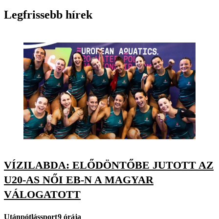
Legfrissebb hírek
VÍZILABDA: ELŐDÖNTŐBE JUTOTT AZ
U20-AS NŐI EB-N A MAGYAR
VÁLOGATOTT
Utánpótlássport
9 órája