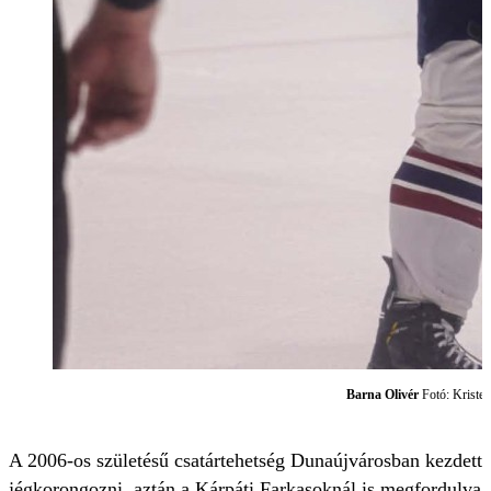
Barna Olivér
Fotó: Kristen
A 2006-os születésű csatártehetség Dunaújvárosban kezdett
jégkorongozni, aztán a Kárpáti Farkasoknál is megfordulva