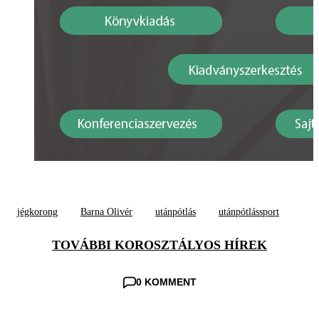
jégkorong
Barna Olivér
utánpótlás
utánpótlássport
TOVÁBBI KOROSZTÁLYOS HÍREK
0 KOMMENT