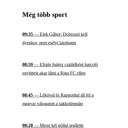
Még több sport
09:35
— Elek Gábor: Dolgozni kell
ilyenkor, nem esélyt latolgatni
08:59
— Efraín Juárez családként harcoló
együttest akar látni a Riga FC ellen
08:45
— Lékóval és Rapporttal áll fel a
magyar válogatott a sakkolimpián
08:28
— Messi két góllal segítette