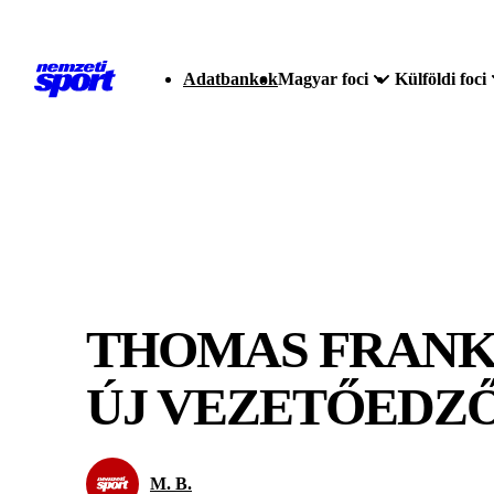
Adatbankok
Magyar foci
Külföldi foci
THOMAS FRANK
ÚJ VEZETŐEDZ
M. B.