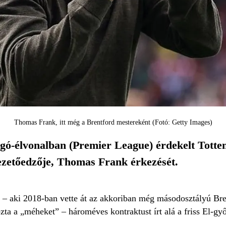
Thomas Frank, itt még a Brentford mestereként (Fotó: Getty Images)
gó-élvonalban (Premier League) érdekelt Totte
vezetőedzője, Thomas Frank érkezését.
– aki 2018-ban vette át az akkoriban még másodosztályú Bren
ta a „méheket” – hároméves kontraktust írt alá a friss El-gy