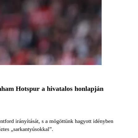
nham Hotspur a hivatalos honlapján
tford irányítását, s a mögöttünk hagyott idényben
őztes „sarkantyúsokkal”.