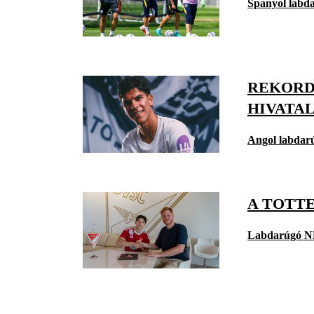
Spanyol labd
REKORD
HIVATA
Angol labdar
A TOTT
Labdarúgó N