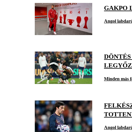
GAKPO 
Angol labdar
DÖNTÉS
LEGYŐZ
Minden más f
FELKÉS
TOTTE
Angol labdar