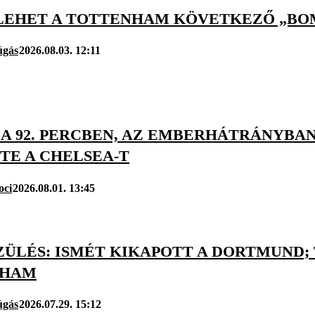
LEHET A TOTTENHAM KÖVETKEZŐ „BOM
úgás
2026.08.03. 12:11
 A 92. PERCBEN, AZ EMBERHÁTRÁNYBA
TE A CHELSEA-T
oci
2026.08.01. 13:45
ZÜLÉS: ISMÉT KIKAPOTT A DORTMUND;
NHAM
úgás
2026.07.29. 15:12