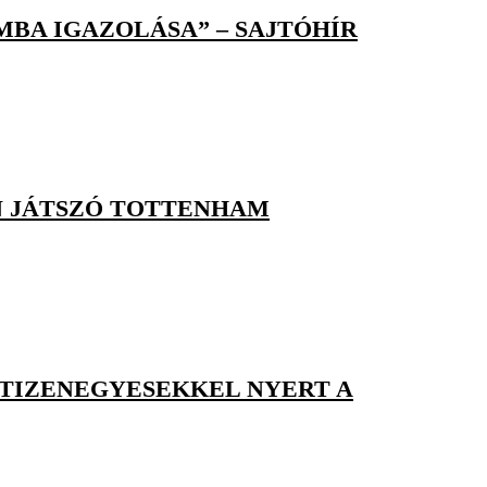
BA IGAZOLÁSA” – SAJTÓHÍR
N JÁTSZÓ TOTTENHAM
 TIZENEGYESEKKEL NYERT A