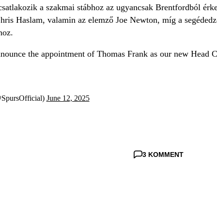
csatlakozik a szakmai stábhoz az ugyancsak Brentfordból érk
s Chris Haslam, valamin az elemző Joe Newton, míg a segéde
hoz.
nnounce the appointment of Thomas Frank as our new Head Coa

SpursOfficial)
June 12, 2025
3 KOMMENT