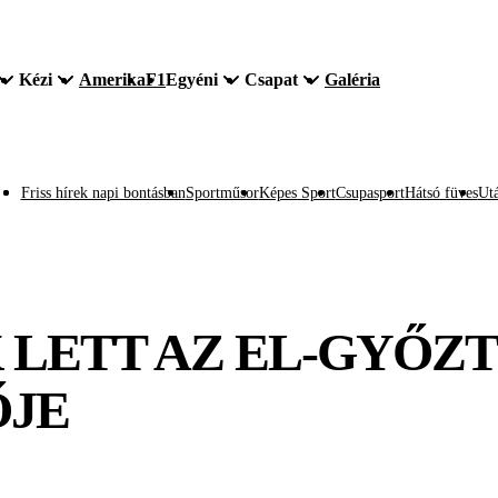
Kézi
Amerika
F1
Egyéni
Csapat
Galéria
Friss hírek napi bontásban
Sportműsor
Képes Sport
Csupasport
Hátsó füves
Utá
 LETT AZ EL-GYŐZ
ŐJE