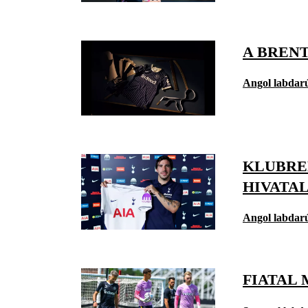
A BRENT
Angol labdar
KLUBRE
HIVATA
Angol labdar
FIATAL