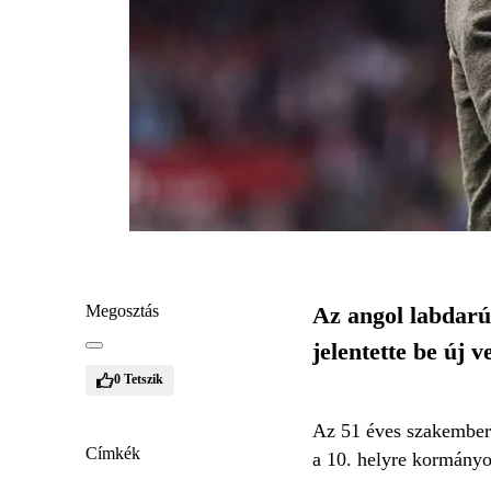
Megosztás
Az angol labdarú
jelentette be új 
0
Tetszik
Az 51 éves szakember 
Címkék
a 10. helyre kormányoz