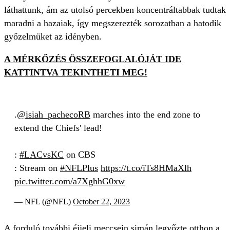
láthattunk, ám az utolsó percekben koncentráltabbak tudtak
maradni a hazaiak, így megszerezték sorozatban a hatodik
győzelmüket az idényben.
A MÉRKŐZÉS ÖSSZEFOGLALÓJÁT IDE
KATTINTVA TEKINTHETI MEG!
.
@isiah_pachecoRB
marches into the end zone to
extend the Chiefs' lead!
:
#LACvsKC
on CBS
: Stream on
#NFLPlus
https://t.co/iTs8HMaXlh
pic.twitter.com/a7XghhG0xw
— NFL (@NFL)
October 22, 2023
A forduló további éjjeli meccsein simán legyőzte otthon a