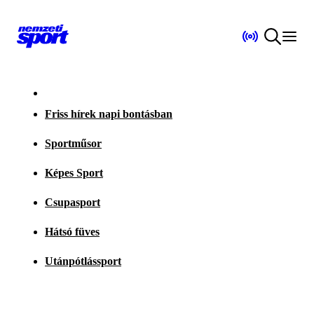
Friss hírek napi bontásban
Sportműsor
Képes Sport
Csupasport
Hátsó füves
Utánpótlássport