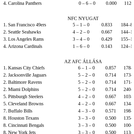
4. Carolina Panthers
0 – 6 – 0
0.000
112–
NFC NYUGAT
1. San Francisco 49ers
5 – 1 – 0
0.833
184–8
2. Seattle Seahawks
4 – 2 – 0
0.667
144–1
3. Los Angeles Rams
3 – 4 – 0
0.429
155–1
4. Arizona Cardinals
1 – 6 – 0
0.143
124–1
AZ AFC ÁLLÁSA
1. Kansas City Chiefs
6 – 1 – 0
0.857
178–
2. Jacksonville Jaguars
5 – 2 – 0
0.714
173–
2. Baltimore Ravens
5 – 2 – 0
0.714
171–
2. Miami Dolphins
5 – 2 – 0
0.714
240–
5. Pittsburgh Steelers
4 – 2 – 0
0.667
103–
5. Cleveland Browns
4 – 2 – 0
0.667
134–
7. Buffalo Bills
4 – 3 – 0
0.571
198–
8. Houston Texans
3 – 3 – 0
0.500
135–
8. Cincinnati Bengals
3 – 3 – 0
0.500
100–
8. New York Jets
3 – 3 – 0
0.500
113–