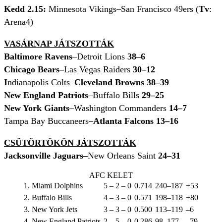
Kedd 2.15:
Minnesota Vikings–San Francisco 49ers (
Tv
:
Arena4)
VASÁRNAP JÁTSZOTTÁK
Baltimore Ravens
–Detroit Lions
38–6
Chicago Bears–
Las Vegas Raiders
30–12
I
ndianapolis Colts–
Cleveland Browns 38–39
New England Patriots
–Buffalo Bills
29–25
New York Giants
–Washington Commanders
14–7
Tampa Bay Buccaneers–
Atlanta Falcons 13–16
CSÜTÖRTÖKÖN JÁTSZOTTÁK
Jacksonville Jaguars–
New Orleans Saint
24–31
AFC KELET
1. Miami Dolphins
5 – 2 – 0
0.714
240–187
+53
2. Buffalo Bills
4 – 3 – 0
0.571
198–118
+80
3. New York Jets
3 – 3 – 0
0.500
113–119
–6
4. New England Patriots
2 – 5 – 0
0.286
98–177
–79