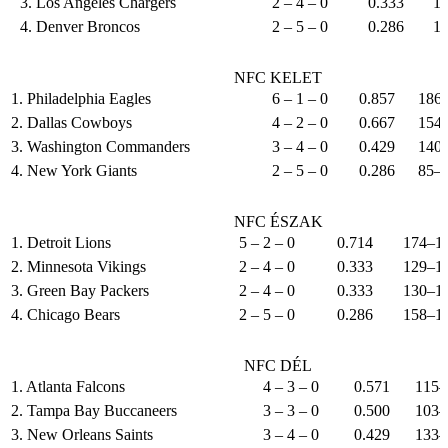
3. Los Angeles Chargers
2 – 4 – 0
0.333
1
4. Denver Broncos
2 – 5 – 0
0.286
1
NFC KELET
1. Philadelphia Eagles
6 – 1 – 0
0.857
186
2. Dallas Cowboys
4 – 2 – 0
0.667
154
3. Washington Commanders
3 – 4 – 0
0.429
140
4. New York Giants
2 – 5 – 0
0.286
85–
NFC ÉSZAK
1. Detroit Lions
5 – 2 – 0
0.714
174–1
2. Minnesota Vikings
2 – 4 – 0
0.333
129–1
3. Green Bay Packers
2 – 4 – 0
0.333
130–1
4. Chicago Bears
2 – 5 – 0
0.286
158–1
NFC DÉL
1. Atlanta Falcons
4 – 3 – 0
0.571
115–
2. Tampa Bay Buccaneers
3 – 3 – 0
0.500
103–
3. New Orleans Saints
3 – 4 – 0
0.429
133–