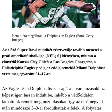
Nem tudta megállítani a Dolphins az Eaglest (Fotó: Getty
Images)
Az előző Super Bowl mindkét résztvevője tovább menetel a
profi amerikaifutball-liga (NFL) új idényében, miután a
címvédő Kansas City Chiefs a Los Angeles Chargerst, a
Philadelphia Eagles pedig az eddig remeklő Miami Dolphinst
verte meg egyaránt 31–17-re.
Az Eagles és a Dolphins összecsapása a várakozásokhoz
képest igen lassan indult be, inkább a védőoldalon
láthattunk remek megmozdulásokat, így az első negyed
után mindössze 3–3-al fordulhattak a felek. A folytatás