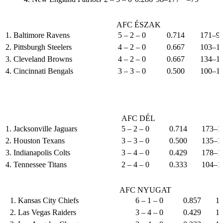
AFC ÉSZAK
1. Baltimore Ravens
5 – 2 – 0
0.714
171–9
2. Pittsburgh Steelers
4 – 2 – 0
0.667
103–1
3. Cleveland Browns
4 – 2 – 0
0.667
134–1
4. Cincinnati Bengals
3 – 3 – 0
0.500
100–1
AFC DÉL
1. Jacksonville Jaguars
5 – 2 – 0
0.714
173–1
2. Houston Texans
3 – 3 – 0
0.500
135–1
3. Indianapolis Colts
3 – 4 – 0
0.429
178–1
4. Tennessee Titans
2 – 4 – 0
0.333
104–1
AFC NYUGAT
1. Kansas City Chiefs
6 – 1 – 0
0.857
1
2. Las Vegas Raiders
3 – 4 – 0
0.429
1