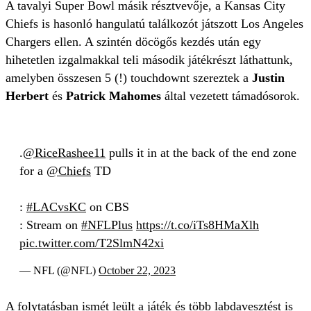
A tavalyi Super Bowl másik résztvevője, a Kansas City
Chiefs is hasonló hangulatú találkozót játszott Los Angeles
Chargers ellen. A szintén döcögős kezdés után egy
hihetetlen izgalmakkal teli második játékrészt láthattunk,
amelyben összesen 5 (!) touchdownt szereztek a
Justin
Herbert
és
Patrick Mahomes
által vezetett támadósorok.
.
@RiceRashee11
pulls it in at the back of the end zone
for a
@Chiefs
TD
:
#LACvsKC
on CBS
: Stream on
#NFLPlus
https://t.co/iTs8HMaXlh
pic.twitter.com/T2SlmN42xi
— NFL (@NFL)
October 22, 2023
A folytatásban ismét leült a játék és több labdavesztést is