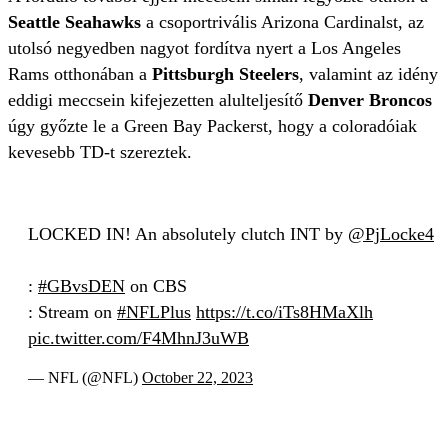
Seattle Seahawks
a csoportrivális Arizona Cardinalst, az
utolsó negyedben nagyot fordítva nyert a Los Angeles
Rams otthonában a
Pittsburgh Steelers
, valamint az idény
eddigi meccsein kifejezetten alulteljesítő
Denver Broncos
úgy győzte le a Green Bay Packerst, hogy a coloradóiak
kevesebb TD-t szereztek.
LOCKED IN! An absolutely clutch INT by
@PjLocke4
:
#GBvsDEN
on CBS
: Stream on
#NFLPlus
https://t.co/iTs8HMaXlh
pic.twitter.com/F4MhnJ3uWB
— NFL (@NFL)
October 22, 2023