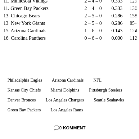
11. Minnesota Vikings
2 – 4 – 0
0.333
129
11. Green Bay Packers
2 – 4 – 0
0.333
130
13. Chicago Bears
2 – 5 – 0
0.286
158
13. New York Giants
2 – 5 – 0
0.286
85–
15. Arizona Cardinals
1 – 6 – 0
0.143
124
16. Carolina Panthers
0 – 6 – 0
0.000
112
Philadelphia Eagles
Arizona Cardinals
NFL
Kansas City Chiefs
Miami Dolphins
Pittsburgh Steelers
Denver Broncos
Los Angeles Chargers
Seattle Seahawks
Green Bay Packers
Los Angeles Rams
0 KOMMENT