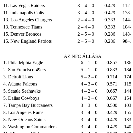
11. Las Vegas Raiders
3 – 4 – 0
0.429
112–
11. Indianapolis Colts
3 – 4 – 0
0.429
178–
13. Los Angeles Chargers
2 – 4 – 0
0.333
144–
13. Tennessee Titans
2 – 4 – 0
0.333
104–
15. Denver Broncos
2 – 5 – 0
0.286
148–
15. New England Patriots
2 – 5 – 0
0.286
98–1
AZ NFC ÁLLÁSA
1. Philadelphia Eagle
6 – 1 – 0
0.857
186
2. San Francisco 49ers
5 – 1 – 0
0.833
184
3. Detroit Lions
5 – 2 – 0
0.714
174
4. Atlanta Falcons
4 – 3 – 0
0.571
115
5. Seattle Seahawks
4 – 2 – 0
0.667
144
5. Dallas Cowboys
4 – 2 – 0
0.667
154
7. Tampa Bay Buccaneers
3 – 3 – 0
0.500
103
8. Los Angeles Rams
3 – 4 – 0
0.429
155
8. New Orleans Saints
3 – 4 – 0
0.429
133
8. Washington Commanders
3 – 4 – 0
0.429
140