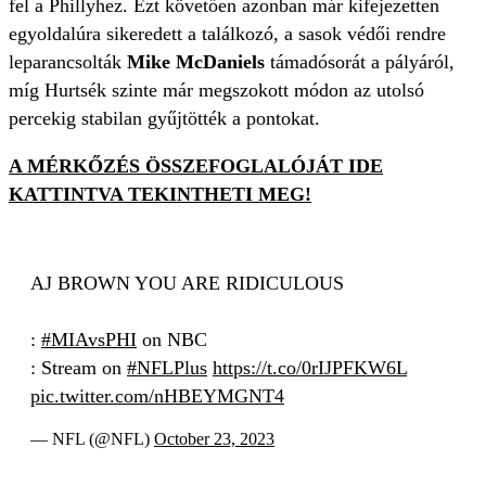
fel a Phillyhez. Ezt követően azonban már kifejezetten
egyoldalúra sikeredett a találkozó, a sasok védői rendre
leparancsolták
Mike McDaniels
támadósorát a pályáról,
míg Hurtsék szinte már megszokott módon az utolsó
percekig stabilan gyűjtötték a pontokat.
A MÉRKŐZÉS ÖSSZEFOGLALÓJÁT IDE
KATTINTVA TEKINTHETI MEG!
AJ BROWN YOU ARE RIDICULOUS
:
#MIAvsPHI
on NBC
: Stream on
#NFLPlus
https://t.co/0rIJPFKW6L
pic.twitter.com/nHBEYMGNT4
— NFL (@NFL)
October 23, 2023