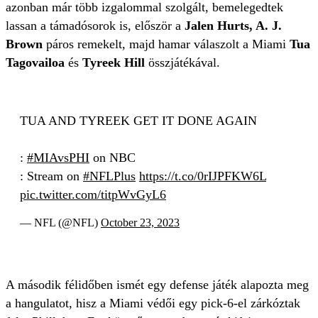
azonban már több izgalommal szolgált, bemelegedtek
lassan a támadósorok is, először a
Jalen Hurts, A. J.
Brown
páros remekelt, majd hamar válaszolt a Miami
Tua
Tagovailoa
és
Tyreek Hill
összjátékával.
TUA AND TYREEK GET IT DONE AGAIN
:
#MIAvsPHI
on NBC
: Stream on
#NFLPlus
https://t.co/0rIJPFKW6L
pic.twitter.com/titpWvGyL6
— NFL (@NFL)
October 23, 2023
A második félidőben ismét egy defense játék alapozta meg
a hangulatot, hisz a Miami védői egy pick-6-el zárkóztak