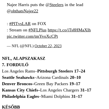
Najee Harris puts the
@Steelers
in the lead
@ohthatsNajee22
:
#PITvsLAR
on FOX
: Stream on
#NFLPlus
https://t.co/iTs8HMaXlh
pic.twitter.com/tmYvoXcCPt
— NFL (@NFL)
October 22, 2023
NFL, ALAPSZAKASZ
7. FORDULÓ
Los Angeles Rams–
Pittsburgh Steelers 17–24
Seattle Seahawks
–Arizona Cardinals
20–10
Denver Broncos–
Green Bay Packers
19–17
Kansas City Chiefs–
Los Angeles Chargers
31–17
Philadelphia Eagles
–Miami Dolphins
31–17
KÉSŐBB