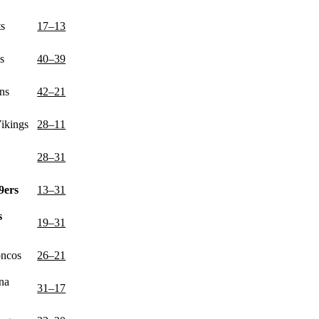
s
17–13
s
40–39
ons
42–21
ikings
28–11
28–31
9ers
13–31
s
19–31
oncos
26–21
na
31–17