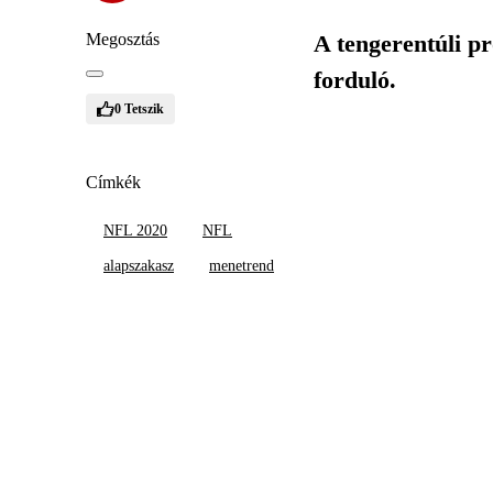
Megosztás
A tengerentúli p
forduló.
0
Tetszik
Címkék
NFL 2020
NFL
alapszakasz
menetrend