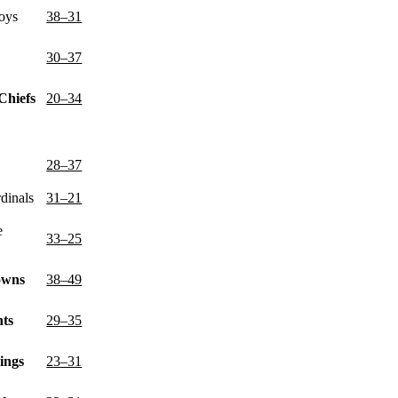
oys
38–31
30–37
Chiefs
20–34
s
28–37
dinals
31–21
e
33–25
owns
38–49
nts
29–35
ings
23–31