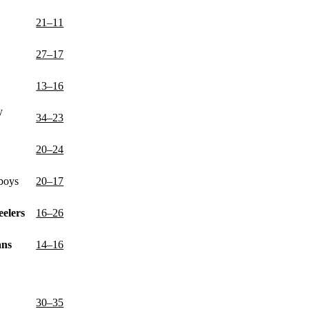
21–11
27–17
13–16
y
34–23
20–24
boys
20–17
eelers
16–26
ans
14–16
30–35