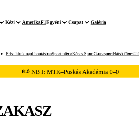
Kézi
Amerika
F1
Egyéni
Csapat
Galéria
Friss hírek napi bontásban
Sportműsor
Képes Sport
Csupasport
Hátsó füves
Utá
NB I: MTK–Puskás Akadémia 0–0
ÉLŐ
SZAKASZ