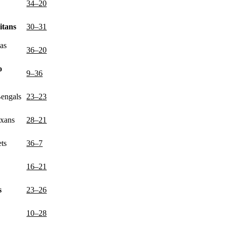
34–20
itans
30–31
as
36–20
o
9–36
Bengals
23–23
xans
28–21
ts
36–7
16–21
s
23–26
10–28