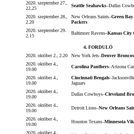
2020. szeptember 27.,
Seattle Seahawks
–Dallas Cowb
22.25
2020. szeptember 28.,
New Orleans Saints–
Green Bay
2.20
Packers
2020. szeptember 29.
Baltimore Ravens
–Kansas City 
2.15
4. FORDULÓ
2020. október 2., 2.20
New York Jets–
Denver Bronco
2020. október 4.,
Carolina Panthers
–Arizona Car
19.00
2020. október 4.,
Cincinnati Bengals
–Jacksonvill
19.00
Jaguars
2020. október 4.,
Dallas Cowboys–
Cleveland Br
19.00
2020. október 4.,
Detroit Lions–
New Orleans Sai
19.00
2020. október 4.,
Houston Texans–
Minnesota Vik
19.00
2020. október 4.,