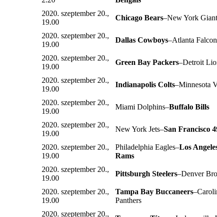
2020. szeptember 20.,
Chicago Bears
–New York Giant
19.00
2020. szeptember 20.,
Dallas Cowboys
–Atlanta Falcon
19.00
2020. szeptember 20.,
Green Bay Packers
–Detroit Li
19.00
2020. szeptember 20.,
Indianapolis Colts
–Minnesota V
19.00
2020. szeptember 20.,
Miami Dolphins–
Buffalo Bills
19.00
2020. szeptember 20.,
New York Jets–
San Francisco 4
19.00
2020. szeptember 20.,
Philadelphia Eagles–
Los Angele
19.00
Rams
2020. szeptember 20.,
Pittsburgh Steelers
–Denver Br
19.00
2020. szeptember 20.,
Tampa Bay Buccaneers
–Caroli
19.00
Panthers
2020. szeptember 20.,