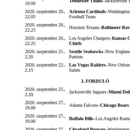
Tennessee Titans
–Jacksonville 
19.00
2020. szeptember 20.,
Arizona Cardinals
–Washington
22.05
Football Team
2020. szeptember 20.,
Houston Texans–
Baltimore Rav
22.25
2020. szeptember 20.,
Los Angeles Chargers–
Kansas C
22.25
Chiefs
2020. szeptember 21.,
Seattle Seahawks
–New Englan
2.20
Patriots
2020. szeptember 22.,
Las Vegas Raiders
–New Orlea
2.15
Saints
3. FORDULÓ
2020. szeptember 25.,
Jacksonville Jaguars–
Miami Dol
2.20
2020. szeptember 27.,
Atlanta Falcons–
Chicago Bears
19.00
2020. szeptember 27.,
Buffalo Bills
–Los Angeles Ram
19.00
2020. szeptember 27.,
Cleveland Browns
–Washington