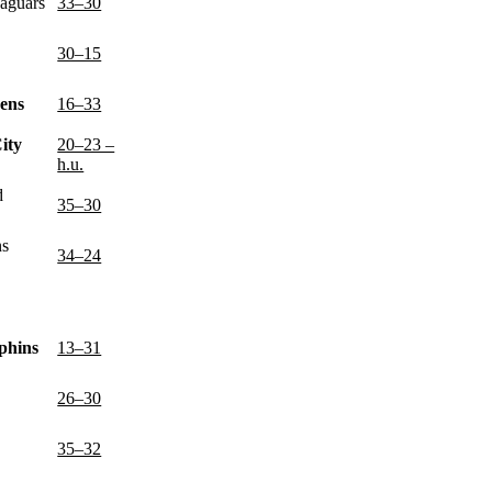
Jaguars
33–30
30–15
ens
16–33
ity
20–23 –
h.u.
d
35–30
ns
34–24
phins
13–31
26–30
s
35–32