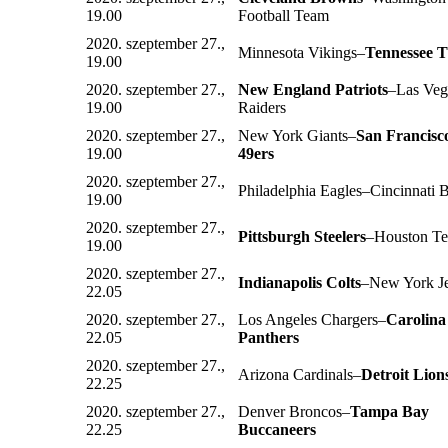
19.00
Football Team
2020. szeptember 27.,
Minnesota Vikings–
Tennessee T
19.00
2020. szeptember 27.,
New England Patriots
–Las Veg
19.00
Raiders
2020. szeptember 27.,
New York Giants–
San Francisc
19.00
49ers
2020. szeptember 27.,
Philadelphia Eagles–Cincinnati 
19.00
2020. szeptember 27.,
Pittsburgh Steelers
–Houston Te
19.00
2020. szeptember 27.,
Indianapolis Colts
–New York Je
22.05
2020. szeptember 27.,
Los Angeles Chargers–
Carolina
22.05
Panthers
2020. szeptember 27.,
Arizona Cardinals–
Detroit Lion
22.25
2020. szeptember 27.,
Denver Broncos–
Tampa Bay
22.25
Buccaneers