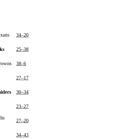
exans
34–20
ks
25–38
Browns
38–6
27–17
iders
30–34
23–27
lis
27–20
34–43