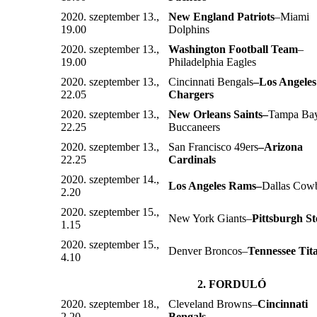
2020. szeptember 13.,
New England Patriots
–Miami
19.00
Dolphins
2020. szeptember 13.,
Washington Football Team
–
19.00
Philadelphia Eagles
2020. szeptember 13.,
Cincinnati Bengals
–Los Angeles
22.05
Chargers
2020. szeptember 13.,
New Orleans Saints–
Tampa Ba
22.25
Buccaneers
2020. szeptember 13.,
San Francisco 49ers
–Arizona
22.25
Cardinals
2020. szeptember 14.,
Los Angeles Rams–
Dallas Cow
2.20
2020. szeptember 15.,
New York Giants–
Pittsburgh St
1.15
2020. szeptember 15.,
Denver Broncos–
Tennessee Tit
4.10
2. FORDULÓ
2020. szeptember 18.,
Cleveland Browns–
Cincinnati
2.20
Bengals