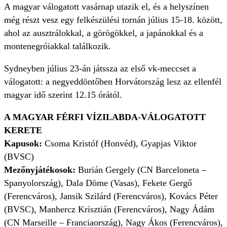
A magyar válogatott vasárnap utazik el, és a helyszínen
még részt vesz egy felkészülési tornán július 15-18. között,
ahol az ausztrálokkal, a görögökkel, a japánokkal és a
montenegróiakkal találkozik.
Sydneyben július 23-án játssza az első vk-meccset a
válogatott: a negyeddöntőben Horvátország lesz az ellenfél
magyar idő szerint 12.15 órától.
A MAGYAR FÉRFI VÍZILABDA-VÁLOGATOTT
KERETE
Kapusok:
Csoma Kristóf (Honvéd), Gyapjas Viktor
(BVSC)
Mezőnyjátékosok:
Burián Gergely (CN Barceloneta –
Spanyolország), Dala Döme (Vasas), Fekete Gergő
(Ferencváros), Jansik Szilárd (Ferencváros), Kovács Péter
(BVSC), Manhercz Krisztián (Ferencváros), Nagy Ádám
(CN Marseille – Franciaország), Nagy Ákos (Ferencváros),