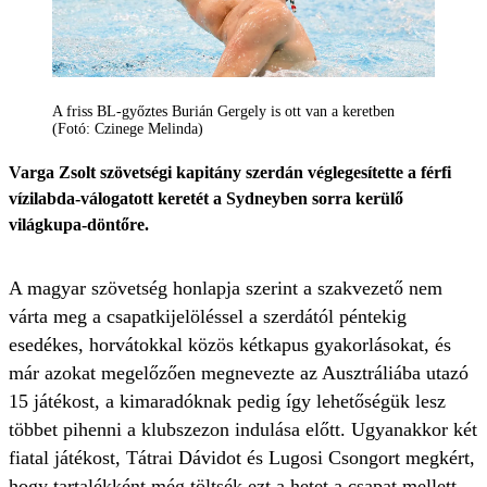
A friss BL-győztes Burián Gergely is ott van a keretben
(Fotó: Czinege Melinda)
Varga Zsolt szövetségi kapitány szerdán véglegesítette a férfi
vízilabda-válogatott keretét a Sydneyben sorra kerülő
világkupa-döntőre.
A magyar szövetség honlapja szerint a szakvezető nem
várta meg a csapatkijelöléssel a szerdától péntekig
esedékes, horvátokkal közös kétkapus gyakorlásokat, és
már azokat megelőzően megnevezte az Ausztráliába utazó
15 játékost, a kimaradóknak pedig így lehetőségük lesz
többet pihenni a klubszezon indulása előtt. Ugyanakkor két
fiatal játékost, Tátrai Dávidot és Lugosi Csongort megkért,
hogy tartalékként még töltsék ezt a hetet a csapat mellett.