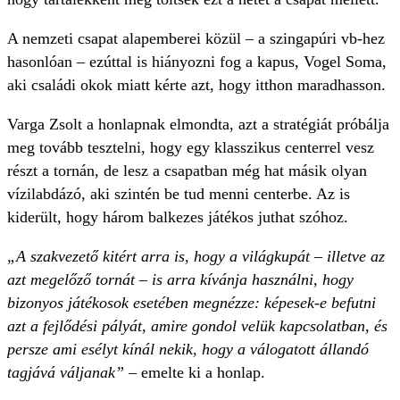
A nemzeti csapat alapemberei közül – a szingapúri vb-hez
hasonlóan – ezúttal is hiányozni fog a kapus, Vogel Soma,
aki családi okok miatt kérte azt, hogy itthon maradhasson.
Varga Zsolt a honlapnak elmondta, azt a stratégiát próbálja
meg tovább tesztelni, hogy egy klasszikus centerrel vesz
részt a tornán, de lesz a csapatban még hat másik olyan
vízilabdázó, aki szintén be tud menni centerbe. Az is
kiderült, hogy három balkezes játékos juthat szóhoz.
„A szakvezető kitért arra is, hogy a világkupát – illetve az
azt megelőző tornát – is arra kívánja használni, hogy
bizonyos játékosok esetében megnézze: képesek-e befutni
azt a fejlődési pályát, amire gondol velük kapcsolatban, és
persze ami esélyt kínál nekik, hogy a válogatott állandó
tagjává váljanak”
– emelte ki a honlap.