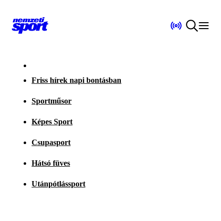
Friss hírek napi bontásban
Sportműsor
Képes Sport
Csupasport
Hátsó füves
Utánpótlássport