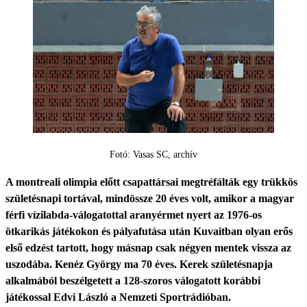
Fotó: Vasas SC, archív
A montreali olimpia előtt csapattársai megtréfálták egy trükkös
születésnapi tortával, mindössze 20 éves volt, amikor a magyar
férfi vízilabda-válogatottal aranyérmet nyert az 1976-os
ötkarikás játékokon és pályafutása után Kuvaitban olyan erős
első edzést tartott, hogy másnap csak négyen mentek vissza az
uszodába. Kenéz György ma 70 éves. Kerek születésnapja
alkalmából beszélgetett a 128-szoros válogatott korábbi
játékossal Edvi László a Nemzeti Sportrádióban.