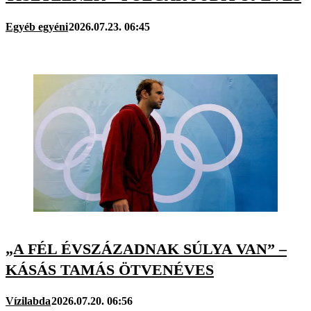
Egyéb egyéni
2026.07.23. 06:45
„A FÉL ÉVSZÁZADNAK SÚLYA VAN” –
KÁSÁS TAMÁS ÖTVENÉVES
Vízilabda
2026.07.20. 06:56