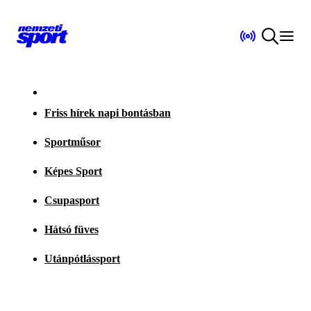
Friss hírek napi bontásban
Sportműsor
Képes Sport
Csupasport
Hátsó füves
Utánpótlássport