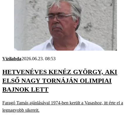
Vízilabda
2026.06.23. 08:53
HETVENÉVES KENÉZ GYÖRGY, AKI
ELSŐ NAGY TORNÁJÁN OLIMPIAI
BAJNOK LETT
Faragó Tamás ajánlásával 1974-ben került a Vasashoz, itt érte el a
legnagyobb sikereit.