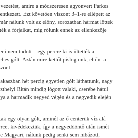
vezetést, amire a módszeresen agyonvert Parkes
entkezett. Ezt követően viszont 3–1-re ellépett az
 már nálunk volt az előny, sorozatban hármat lőttek
ék a fórjaikat, míg rólunk ennek az ellenkezője
i nem tudott – egy percre ki is ültették a
s gólt. Aztán mire kettőt pislogtunk, eltűnt a
szönt.
akaszban hét percig egyetlen gólt láthattunk, nagy
thelyi Ritán mindig lógott valaki, cserébe hátul
ttya a harmadik negyed végén és a negyedik elején
k egy olyan gólt, aminél az ő centerük víz alá
ercet kivédekeztük, így a negyeddöntő után ismét
te Magyari, nálunk pedig senki sem hibázott,