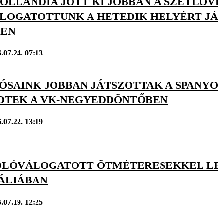
OLLANDIA JÖTT KI JOBBAN A SZÉTLÖV
LOGATOTTUNK A HETEDIK HELYÉRT JÁT
BEN
.07.24. 07:13
LÓSAINK JOBBAN JÁTSZOTTAK A SPANY
DTEK A VK-NEGYEDDÖNTŐBEN
.07.22. 13:19
PÓLÓVÁLOGATOTT ÖTMÉTERESEKKEL L
ÁLIÁBAN
.07.19. 12:25