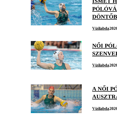
ISMÉT H
PÓLÓVÁ
DÖNTŐ
Vízilabda
2026
NŐI PÓ
SZENVE
Vízilabda
2026
A NŐI 
AUSZTR
Vízilabda
2026