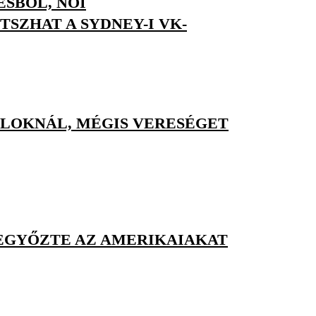
ÉSBŐL, NŐI
SZHAT A SYDNEY-I VK-
OLOKNÁL, MÉGIS VERESÉGET
EGYŐZTE AZ AMERIKAIAKAT