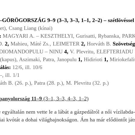
GORSZÁG 9–9 (3–3, 3–3, 1–1, 2–2) – szétlövéssel
), Csang Liang (kínai)
:
MAGYARI A. – KESZTHELYI, Gurisatti, Rybanska, PAR
D.
2,
Mahieu, Máté Zs., LEIMETER
2,
Horváth B.
Szövetség
DIOMANDOPULU – NINU
4,
V. Plevritu, ELEFTERIADU
(kapus), Aszimaki, Patra, Janopulu
1,
Hidirioti
1,
Miriokefali
álás:
12/6, ill. 10/6
, ill. 1/1
th B. (26. p.), Patra (28. p.), M. Plevritu (32. p.)
panyolország 11–9
(3–1, 3–3, 4–3, 1–2)
e egyáltalán nem vette le a lábát a gázpedálról a női vízilabd
i kvótát a dohai világbajnokságon. Ám ha már elődöntőt játszha