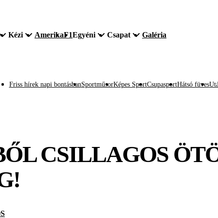
Kézi
Amerika
F1
Egyéni
Csapat
Galéria
Friss hírek napi bontásban
Sportműsor
Képes Sport
Csupasport
Hátsó füves
Utá
ŐL CSILLAGOS ÖTÖ
G!
S