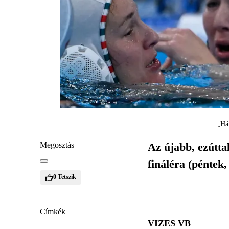
„Há
Megosztás
Az újabb, ezútta
fináléra (péntek
0
Tetszik
Címkék
VIZES VB