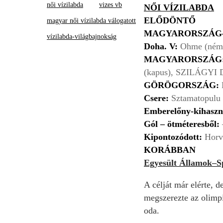
női vízilabda
vizes vb
NŐI VÍZILABDA
ELŐDÖNTŐ
magyar női vízilabda válogatott
MAGYARORSZÁG–GÖRÖ
vízilabda-világbajnokság
Doha. V:
Ohme (német
MAGYARORSZÁG
(kapus), SZILÁGYI 
GÖRÖGORSZÁG:
Csere:
Sztamatopulu 
Emberelőny-kihaszn
Gól – ötméteresből:
–
Kipontozódott:
Horvá
KORÁBBAN
Egyesült Államok–S
A célját már elérte, d
megszerezte az olimpia
oda.