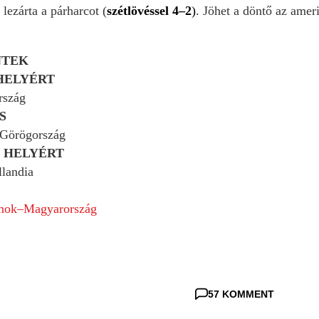
 lezárta a párharcot (
szétlövéssel 4–2
)
. Jöhet a döntő az ameri
NTEK
 HELYÉRT
rszág
S
Görögország
. HELYÉRT
llandia
amok–Magyarország
57 KOMMENT