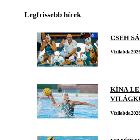
Legfrissebb hírek
CSEH S
Vízilabda
2026
KÍNA L
VILÁGK
Vízilabda
2026