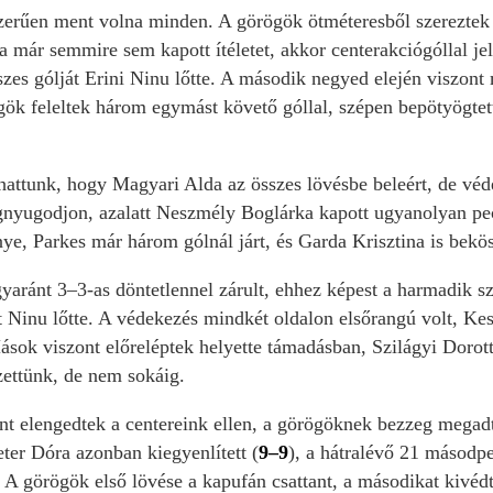
erűen ment volna minden. A görögök ötméteresből szereztek 
a már semmire sem kapott ítéletet, akkor centerakciógóllal jel
szes gólját Erini Ninu lőtte. A második negyed elején viszont
gök feleltek három egymást követő góllal, szépen bepötyögtett
attunk, hogy Magyari Alda az összes lövésbe beleért, de véden
yugodjon, azalatt Neszmély Boglárka kapott ugyanolyan peche
ye, Parkes már három gólnál járt, és Garda Krisztina is bekö
yaránt 3–3-as döntetlennel zárult, ehhez képest a harmadik sz
 Ninu lőtte. A védekezés mindkét oldalon elsőrangú volt, Kesz
Mások viszont előreléptek helyette támadásban, Szilágyi Doro
ezettünk, de nem sokáig.
t elengedtek a centereink ellen, a görögöknek bezzeg megadta
ter Dóra azonban kiegyenlített (
9–9
), a hátralévő 21 másodp
. A görögök első lövése a kapufán csattant, a másodikat kivéd