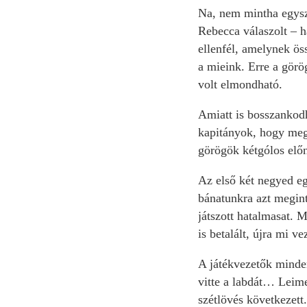
Na, nem mintha egysz
Rebecca válaszolt – h
ellenfél, amelynek ös
a mieink. Erre a görö
volt elmondható.
Amiatt is bosszankodh
kapitányok, hogy megn
görögök kétgólos előn
Az első két negyed eg
bánatunkra azt megint
játszott hatalmasat. 
is betalált, újra mi v
A játékvezetők minden
vitte a labdát… Leime
szétlövés következett