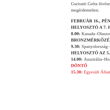
Gurisatti Gréta lövése
megérdemelten.
FEBRUÁR 16., PÉ
HELYOSZTÓ A 7.
8.00:
Kanada–Olaszo
BRONZMÉRKŐZÉ
9.30:
Spanyolország–
HELYOSZTÓ AZ 5
14.00:
Ausztrália–Ho
DÖNTŐ
15.30:
Egyesült Áll