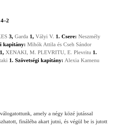
 4–2
KES
3,
Garda
1,
Vályi V.
1. Csere:
Neszmély
i kapitány:
Mihók Attila és Cseh Sándor
1,
XENAKI, M. PLEVRITU, E. Plevritu
1.
taki
1. Szövetségi kapitány:
Alexia Kamenu
a-válogatottunk, amely a négy közé jutással
tott, fináléba akart jutni, és végül be is jutott