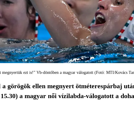
t megnyertük ezt is!” Vb-döntőben a magyar válogatott (Fotó: MTI/Kovács Ta
l a görögök ellen megnyert ötméterespárbaj után
, 15.30) a magyar női vízilabda-válogatott a doh